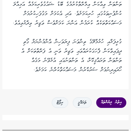
ތަންތަން ވިއްކަން އިމާރާތްކުރުމުގެ ބޮޑު ޝައުގުވެރިކަމެއް އަމިއްލަ
ކުންފުނިތަކުގައި ހުރިކަމަށެވެ. އަދި އެކަމަށް މަގުފަހިކުރުމަށް
މަސައްކަތްތަކެއް ކުރަމުން އަންނަ ކަމަށްވެސް ވަޒީރު ވިދާޅުވިއެވެ.
ގުޅީފަޅާއި ހުޅުމާލޭގެ ތިންވަނަ ފިޔަވަހިން އާންމުންނަށް ގޯތި
ދީފައިވާކަން ފާހަގަކުރައްވައި ވަޒީރު ވަނީ އެ ފަރާތްތަކަށް އެ
ތަންތަން ތަރައްޤީކޮށް، އެ ތަންތަނުގައި އުޅެވޭނެ މަގެއް
ހޯދައިދިނުމަށް ސަރުކާރުން މަސައްކަތްކުރާނެ ކަމަށެވެ.
އިތުރު ލިޔުންތައް
ތަރައްްޤީ
ރިޕޯޓް