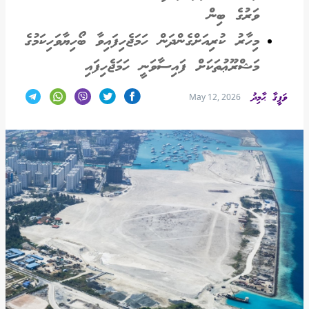
ވަރުގެ ބިން
މިހާރު ކުރިއަށްގެންދަން ހަމަޖެހިފައިވާ ބޯހިޔާވަހިކަމުގެ
މަޝްރޫޢުތަކަށް ފައިސާވަނީ ހަމަޖެހިފައި
ވަފީޤާ ޙާމިދު
May 12, 2026