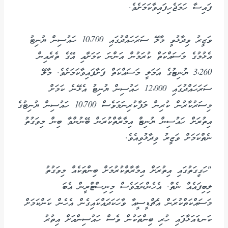
ފައިސާ ހަމަޖެހިފައިވާކަމަށެވެ.
ވަޒީރު ވިދާޅުވީ މާލޭ ސަރަހައްދުގައި 10،700 ހައުސިން ޔުނިޓު
އެޅުމުގެ މަސައްކަތް ކުރަމުން އަންނަ ކަމަށާއި އޭގެ ތެރެއިން
3،260 ޔުނިޓުގެ އަމަލީ މަސައްކަތް ފަށާފައިވާކަމަށެވެ. މާލޭ
ސަރަހައްދުގައި 12،000 ހައުސިން ޔުނިޓު އެޅޭނެ ކަމަށް
މިސަރުކާރުން ކުރިން ލަފާކުރިނަމަވެސް 10،700 ހައުސިން ޔުނިޓުގެ
އިތުރަށް ހައުސިން ޔުނިޓް އިމާރާތްކުރަން ބޭނުންވާ ބިން މިވަގުތު
ނެތްކަމަށް ވަޒީރު ވިދާޅުވިއެވެ.
"ހަގީގަތުގައި އިތުރަށް އިމާރާތްކުރުމަށް ބިންތަކެއް މިވަގުތު
ލިބިފައެއް ނެތް. އެހެންނަމަވެސް މިނިސްޓްރީން އެބަ
މަސައްކަތްކުރަން އެޗްޑީސީއާ ވާހަކަދައްކައިގެން އެހެން ކަންކަމަށް
ކަނޑައަޅާފައި ހުރި ބިންތަކުން ވެސް ހައުސިންއަށް އިތުރު