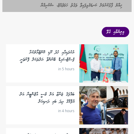
ޚިޔާލު ފާޅުކުރުމަށް ކަނޑައެޅިފައިވާ ވަގުތު ހަމަވެއްޖެ، ޝުކުރިއްޔާ
މިލިޔުމާއި ގުޅޭ
ރުކުމަޑިއާއި ހުދު ކޫޑި ކޮންޓްރޯލުކުރާ
ޕެސްޓްސައިޑް ބޭނުންވާ ރަށްތަކަށް ފޮނުވަނީ
in 5 hours
ބައްޕަގެ ޖަނާޒާ އަށް މެސީ އާޖެންޓީނާ އަށް،
އެފްއޭގެ ދިދަ ބައި ދަނޑިއަށް
in 4 hours