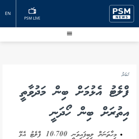
EN
PSM LIVE
ޚަބަރު
ފްލެޓު އެޅުމަށް ބިން މަދުވާތީ
އިތުރަށް ބިން ހޯދަނީ
މިހާތަނަށް ލިބިފައިވަނީ 10،700 ފްލެޓު އެޅޭ