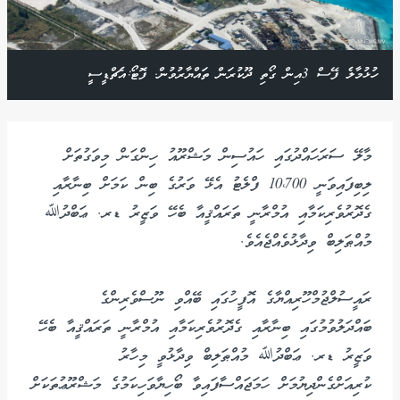
ހުޅުމާލެ ފޭސް 3އިން ގޯތި ދޫކުރަން ތައްޔާރުވުން. ފޮޓޯ:އެޗްޑީސީ
މާލޭ ސަރަހައްދުގައި ހައުސިން މަޝްރޫއު ހިންގަން މިވަގުތަށް
ލިބިފައިވަނީ 10،700 ފްލެޓު އެޅޭ ވަރުގެ ބިން ކަމަށް ބިނާރާއި
ގެދޮރުވެރިކަމާއި އުމްރާނީ ތަރައްޤީއާ ބެހޭ ވަޒީރު ޑރ. ޢަބްދުﷲ
މުއްޠަލިބް ވިދާޅުވެއްޖެއެވެ.
ރައީސުލްޖުމްހޫރިއްޔާގެ އޮފީހުގައި ބޭއްވި ނޫސްވެރިންގެ
ބައްދަލުވުމުގައި ބިނާރާއި ގެދޮރުވެރިކަމާއި އުމްރާނީ ތަރައްޤީއާ ބެހޭ
ވަޒީރު ޑރ. ޢަބްދުﷲ މުއްޠަލިބް ވިދާޅުވީ މިހާރު
ކުރިއަށްގެންދިޔުމަށް ހަމަޖައްސާފައިވާ ބޯހިޔާވަހިކަމުގެ މަޝްރޫޢުތަކަށް