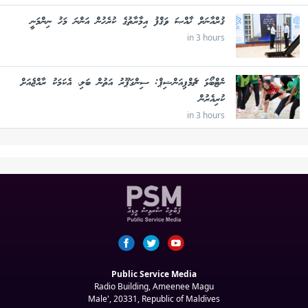
ޤުރްއާނަށް ޚާއްޞަ ވަޤްފު އިމާރާތުގެ ކުރެހުން އަންނަ މަހު ނިންމަނީ
in 3 hours
ނެޓްބޯޅަ ޗެމްޕިއަންޝިޕް: ސިންގަޕޫރު އަތުން ބަލި، އެކަމަކު ރާއްޖެއަށް
ކުރިއެރުން
in 3 hours
Public Service Media
Radio Building, Ameenee Magu
Male', 20331, Republic of Maldives