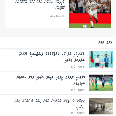
މޮރީނިއޯގެ އިތުބާރު އަލެކްސަންޑާ އާނޯލްޑްއަށް
ހޯދޭނެބާ!
in 2 hours
ފަހުގެ ޚަބަރު
ރުކުމަޑިއާއި ހުދު ކޫޑި ކޮންޓްރޯލުކުރާ ޕެސްޓްސައިޑް ބޭނުންވާ
ރަށްތަކަށް ފޮނުވަނީ
in 5 hours
އޭއެފްސީ ޗެލެންޖް ލީގުގައި މާޒިޔާގެ އަމާޒަކީ ގްރޫޕް ސްޓޭޖަށް
ކޮލިފައިވުން
in 4 hours
ވިލިމާލެ ހޮސްޕިޓަލު ބަދަލުކުރާ އަމާން ހިޔާގެ މަސައްކަތް މިމަހު
ނިންމަނީ
in 3 hours