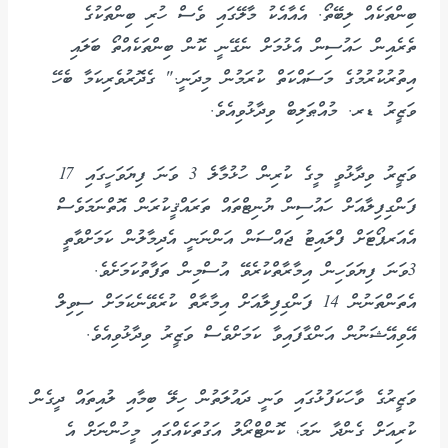
ބިންތަކެއް ލިބޭތޯ. އެއާއެކު މާލޭގައި ވެސް ހުރި ބިންތަކުގެ
ތެރެއިން ހައުސިން އެޅުމަށް ނެގޭނީ ކޮން ބިންތަކެއްތޯ ބަލައި
އިތުރުކުރުމުގެ މަސައްކަތް ކުރަމުން މިދަނީ." ގެދޮރުވެރިކަމާ ބެހޭ
ވަޒީރު ޑރ. މުއްޠަލިބް ވިދާޅުވިއެވެ.
ވަޒީރު ވިދާޅުވީ މީގެ ކުރިން ހުޅުމާލެ 3 ވަނަ ފިޔަވަހީގައި 17
ފަންގިފިލާއަށް ހައުސިން ޔުނިޓްތައް ތަރައްޤީކުރަން އޮތްނަމަވެސް
އެއަރޕޯޓަށް ފްލައިޓު ޖައްސަން އަންނަނީ އެދިމާލުން ކަމަށްވާތީ
3ވަނަ ފިޔަވަހިން އިމާރާތްކުރެވޭ އުސްމިން ތަފާތުކަމަށެވެ.
އެތަންތަނުން 14 ފަންގިފިލާއަށް އިމާރާތް ކުރެވޭނެކަމަށް ސިވިލް
އޭވިއޭޝަނުން އަންގާފައިވާ ކަމަށްވެސް ވަޒީރު ވިދާޅުވިއެވެ.
ވަޒީރުގެ ވާހަކަފުޅުގައި ވަނީ ދައުލަތުން ހިލޭ ބިމާއި ލުއިތައް ދީގެން
ކުރިއަށް ގެންދާ ނަމަ، ކޮންޓްރޯލު އަގުތަކެއްގައި މީހުންނަށް އެ