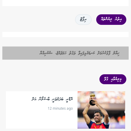
އިތުރު ލިޔުންތައް
ރިޕޯޓް
ޚިޔާލު ފާޅުކުރުމަށް ކަނޑައެޅިފައިވާ ވަގުތު ހަމަވެއްޖެ، ޝުކުރިއްޔާ
މިލިޔުމާއި ގުޅޭ
ރޮޑްރީ ބަދަލުވަނީ ބާސެލޯނާ އަށް
12 minutes ago