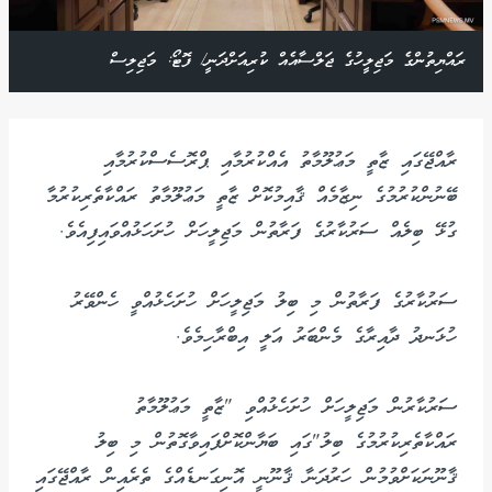
ރައްޔިތުންގެ މަޖިލީހުގެ ޖަލްސާއެއް ކުރިއަށްދަނީ/ ފޮޓޯ: މަޖިލިސް
ރާއްޖޭގައި ޒާތީ މަޢުލޫމާތު އެއްކުރުމާއި ޕްރޮސެސްކުރުމާއި
ބޭނުންކުރުމުގެ ނިޒާމެއް ޤާއިމުކޮށް ޒާތީ މަޢުލޫމާތު ރައްކާތެރިކުރުމާ
ގުޅޭ ބިލެއް ސަރުކާރުގެ ފަރާތުން މަޖިލީހަށް ހުށަހަޅުއްވައިފިއެވެ.
ސަރުކާރުގެ ފަރާތުން މި ބިލު މަޖިލީހަށް ހުށަހެޅުއްވީ ހެންވޭރު
ހުޅަނދު ދާއިރާގެ މެންބަރު އަލީ އިބްރާހިމެވެ.
ސަރުކާރުން މަޖިލީހަށް ހުށަހެޅުއްވި "ޒާތީ މަޢުލޫމާތު
ރައްކާތެރިކުރުމުގެ ބިލު"ގައި ބަޔާންކޮށްފައިވާގޮތުން މި ބިލު
ޤާނޫނަކަށްވުމުން ހަރުދަނާ ޤާނޫނީ އޮނިގަނޑެއްގެ ތެރެއިން ރާއްޖޭގައި