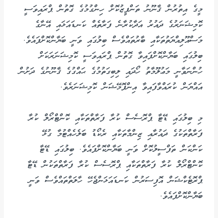
މީގެ އިތުރުން ޤާނޫނު ތަންފީޒުކޮށް ހިންގުމުގެ ގޮތުން ޕްރައިވަސީ
ކޮމިޝަނަރުގެ ދައުރު އަދާކުރާނެ ފަރާތެއް ކަނޑައަޅައި އޭނާގެ
މަސްއޫލިއްޔަތުތަކާއި ބާރުތައްވެސް ބިލުގައި ވަނީ ބަޔާންކޮށްފައެވެ.
ބިލުގައި ބަޔާންކޮށްފައިވާ ގޮތުން ޕްރައިވަސީ ކޮމިޝަނަރަކަށް
ހުންނަވާނީ މަޢުލޫމާތު ހޯދައި ލިބިގަތުމުގެ ޙައްގުގެ ޤާނޫނުގެ ދަށުން
އައްޔަން ކުރައްވާފައިވާ އިންފޮމޭޝަން ކޮމިޝަނަރެވެ.
މި ބިލުގައި ޑޭޓާ ޕްރޮސެސް ކުރާ ފަރާތްތަކާއި ކޮންޓްރޯލް ކުރާ
ފަރާތްތަކުގެ ދައުރާއި ޒިންމާތަކާއި ރެކޯޑު ބަލެހެއްޓުމާ ގުޅޭ
ކަންކަން ތަފްސީލުކޮށް ވަނީ ބަޔާންކޮށްފައެވެ. ބިލުގައި ޑޭޓާ
ކޮންޓްރޯލް ކުރާ ފަރާތްތަކާއި ޕްރޮސެސް ކުރާ ފަރާތްތަކުން ޑޭޓާ
ޕްރޮޓެކްޝަން އޮފިސަރުން ކަނޑައަޅަންޖެހޭ ހާލަތްތައްވެސް ވަނީ
ބަޔާންކޮށްފައެވެ.