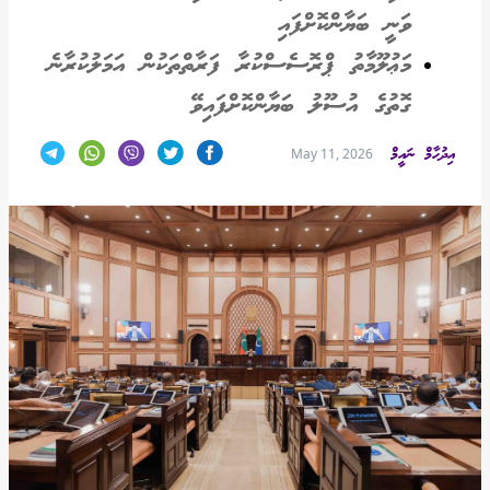
ވަނީ ބަޔާންކޮށްފައި
މަޢުލޫމާތު ޕްރޮސެސްކުރާ ފަރާތްތަކުން އަމަލުކުރާނެ
ގޮތުގެ އުސޫލު ބަޔާންކޮށްފައިވޭ
އިދުހާމް ނައީމް
May 11, 2026