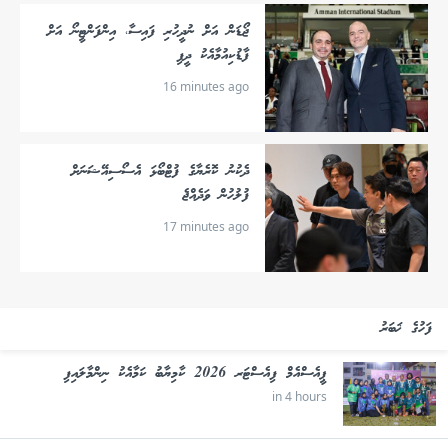
ޖޯޑަން އަށް ނުދީހުރި ފައިސާ، އިންފަންޓީނޯ އަށް
ފާޑުކިއުމާއެކު ދީފި
16 minutes ago
ދެކުނު ކޮރެޔާގެ ފުޓްބޯޅަ އެސޯސިއޭޝަނަށް
ފުލުހުން ވަދެއްޖެ
17 minutes ago
ފަހުގެ ޚަބަރު
ޕީއެސްއެމް ފިއެސްޓަރ 2026 ކާމިޔާބު ކަމާއެކު ނިންމާލައިފި
in 4 hours