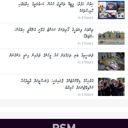
ނިމުނު ހަފުތާ: ޕީޓީއޭ ތަންފީޒު ކުރުން، ކަނޑުމަތީގެ ހިތާމަވެރި
ހާދިސާތަކެއް
in 4 hours
ތިންވަނަ ފިޔަވަހީގެ ގޯތިތަކަށް ކަރަންޓު ގުޅޭނީ އެލްޔޫޕީ ނިމުމުން:
ސްޓެލްކޯ
in 3 hours
ތެލަސީމިއާ ބަލި ތަހައްމަލު ކުރާ މީހުންގެ ތެރެއިން ގިނައީ އަންހެނުން
in 3 hours
އެމެރިކާގެ ޑިމޮކްރެޓުންގެ ޕްރައިމަރީ: ފަލަސްޠީނަށް ތާޢީދުކުރާ
ކެންޑިޑޭޓުންނަށް ކާމިޔާބު
in 3 hours