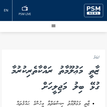
EN
PSM LIVE
ޚަބަރު
ޒާތީ މަޢުލޫމާތު ރައްކާތެރިކުރުމާ
ގުޅޭ ބިލު މަޖިލީހަށް
ޒާތީ މަޢުލޫމާތު ނިސްބަތްވާ މީހުންގެ ޙައްޤުތައް