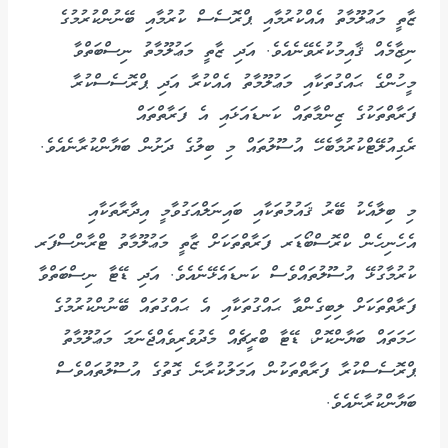
ޒާތީ މަޢުލޫމާތު އެއްކުރުމާއި ޕްރޮސެސް ކުރުމާއި ބޭނުންކުރުމުގެ
ނިޒާމެއް ޤާއިމުކުރެވޭނެއެވެ. އަދި ޒާތީ މަޢުލޫމާތު ނިސްބަތްވާ
މީހުންގެ ޙައްގުތަކާއި މަޢުލޫމާތު އެއްކުރާ އަދި ޕްރޮސެސްކުރާ
ފަރާތްތަކުގެ ޒިންމާތައް ކަނޑައަޅައި އެ ފަރާތްތައް
ރެގިއުލޭޓްކުރުމާބެހޭ އުސޫލުތައް މި ބިލުގެ ދަށުން ބަޔާންކުރާނެއެވެ.
މި ބިލާއެކު ބޭރު ޤައުމުތަކާއި ބައިނަލްއަގުވާމީ އިދާރާތަކާއި
އެހެނިހެން ކްރޮސްބޯޑަރ ފަރާތްތަކަށް ޒާތީ މަޢުލޫމާތު ޓްރާންސްފަރ
ކުރުމާގުޅޭ އުސޫލުތައްވެސް ކަނޑައެޅޭނެއެވެ. އަދި ޑޭޓާ ނިސްބަތްވާ
ފަރާތްތަކަށް ލިބިގެންވާ ޙައްގުތަކާއި އެ ޙައްގުތައް ބޭނުންކުރުމުގެ
ހަމަތައް ބަޔާންކޮށް، ޑޭޓާ ބްރީޗެއް މެދުވެރިވެއްޖެނަމަ މަޢުލޫމާތު
ޕްރޮސެސްކުރާ ފަރާތްތަކުން އަމަލުކުރާނެ ގޮތުގެ އުސޫލުތައްވެސް
ބަޔާންކުރާނެއެވެ.