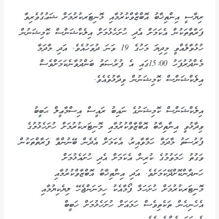
ރިޔާސީ އިންތިޚާބު އޮބްޒާވްކުރުމާއި މޮނިޓަރކުރުމަށް ޝަޢުގުވެރިވާ
ފަރާތްތަކުން އެކަމަށް އެދި ހުށަހެޅުމަށް އިލެކްޝަންސް ކޮމިޝަނުން
ހުޅުވާލެއްވީ މިދިޔަ މަހުގެ 19 ވަނަ ދުވަހުއެވެ. އަދި މާދަމާ
މެންދުރުފަހު 15:00ގައި އެ ފުރުޞަތު ބަންދުވާނެކަމަށްވެސް
އިލެކްޝަންސް ކޮމިޝަނުން ވިދާޅުވެއެވެ.
އިލެކްޝަންސް ކޮމިޝަނުގެ ނައިބު ރައީސް އިސްމާޢީލް ޙަބީބު
ވިދާޅުވީ އިންތިޚާބު އޮބްޒާވްކުރުމާއި މޮނިޓަރކުރުމަށް ހުށަހެޅުމުގެ
ފުރުސަތު މާދަމާ ހަމާވާއިރު، އެކަމަށް އެދެން ބޭނުންވާ ފަރާތްތަކުން
ވަގުތު ހަމަވުމުގެ ކުރިން އެކަމަށް އެދި ހުށައެޅުމަށް
ހަނދާންކޮށްދޭކަމަށެވެ. އަދި އިންތިޚާބު އޮބްޒާވްކުރުމާއި
މޮނިޓަރކުރުމަށް ހުށަހަޅާ ފޯމާއެކު ހިމަނަންޖެހޭ ލިޔެކިޔުމާއި
އެހެނިހެން ތަކެތިވެސް ހަމައަށް ހުށަހެޅުމަށް ހަބީބް