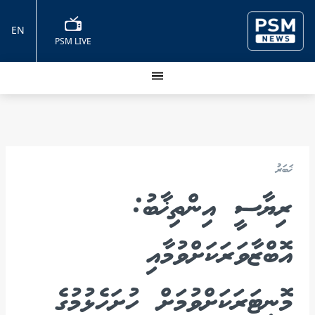
EN
PSM LIVE
ޚަބަރު
ރިޔާސީ އިންތިޚާބު:
އޮބްޒާވަރަކަށްވުމާއި
މޮނިޓަރަކަށްވުމަށް ހުށަހެޅުމުގެ