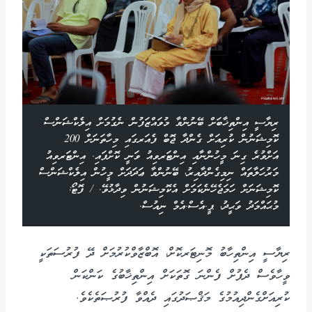
ރިޔާސީ އިންތިޚާބަށް ބޭނުންވާ މުވައްޒަފުން ނެގުމަށް އިލެކްޝަންސް
ކޮމިޝަނުން ކުރިއަށް ގެންދާ ޖޮބް ފެއަރގައި މިހާތަނަށް 200
އަށްވުރެ ގިނަ މީހުންނާއި އިންޓަރވިއު ވަނީ ކޮށްފައި. އިންޓަރވިއު
މަރުހަލާތައް ނިމިގެންދާއިރު، ބޭނުންވާ ޢަދަދަށް މީހުން އިލެކްޝަންސް
ކޮމިޝަނަށް ހަމަޖެހޭނެކަމަށް އެކޮމިޝަނުން ވިދާޅުވޭ. / ފޮޓޯ:
މުޙައްމަދު ވަޙީދު، ޕީ.އެސް.އެމް ނިއުސް.
ރިޔާސީ އިންތިހާބު މޮނިޓަރކޮށް، އޮބްޒާވްކުރުމަށް ދޭ ފުރުސަތަކީ
ވީހާވެސް ދެފުށް ފެންނަ ގޮތަކަށް އިންތިޚާބުގެ ކަންކަން
ކުރިއަށްގެންދިއުމުގެ މަޤްޞަދުގައި ދެއްވާ ފުރުޞަތެކެވެ.