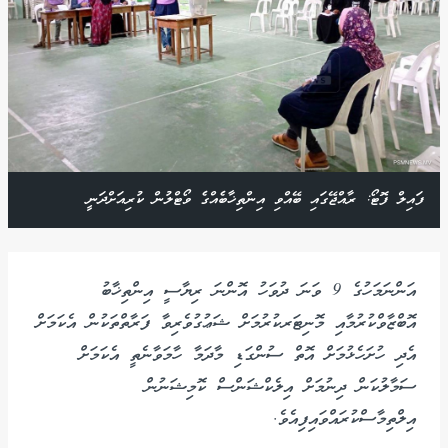
ފައިލް ފޮޓޯ: ރާއްޖޭގައި ބޭއްވި އިންތިޚާބެއްގެ ވޯޓްލުން ކުރިއަށްދަނީ
އަންނަމަހުގެ 9 ވަނަ ދުވަހު އޮންނަ ރިޔާސީ އިންތިޚާބު
އޮބްޒާވްކުރުމާއި މޮނިޓަރކުރުމަށް ޝަޢުގުވެރިވާ ފަރާތްތަކުން އެކަމަށް
އެދި ހުށަހެޅުމަށް އޮތް ސުންގަޑި މާދަމާ ހާމަވާނެތީ އެކަމަށް
ސަމާލުކަން ދިނުމަށް އިލެކްޝަންސް ކޮމިޝަނުން
އިލްތިމާސްކުރައްވައިފިއެވެ.