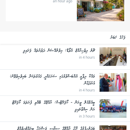
an hour ago
ފަހުގެ ޚަބަރު
ޗާލު ދިވެހިރާއްޖެ އެވޯޑް: އިވެލުއޭޝަން ދަތުރުތައް ފަށައިފި
in 4 hours
މައްކާ ދިފާޢީ އެއްބަސްވުމުގައި ސަރަޙައްދީ ޤައުމުތަކަށް ބައިވެރިވެވޭނެ:
އުރުދުޣާން
in 4 hours
ބީއެމްއެލް ވީރަން - ކޯޕަރޭޓްސް: ރާއްޖޭގެ ބޭއްވި ފުރަތަމަ ކޯޕަރޭޓް
ރަން ނިންމާލައިފި
in 3 hours
ބަދަލުހިފުމުގެ ރޫޙު ރާއްޖޭގެ ސިޔާސީ މަޝްރަހާ ބީރައްޓެހިވެއްޖެ