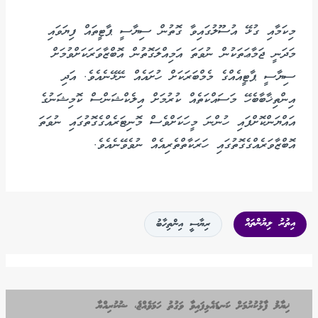
މިކަމާއި ގުޅޭ އުސޫލުގައިވާ ގޮތުން ސިޔާސީ ޕާޓީތައް ފިޔަވައި
މަދަނީ ޖަމާޢަތަކުން ނުވަތަ އަމިއްލަގޮތުން އޮބްޒާވަރަކަށްވުމަށް
ސިޔާސީ ޕާޓީއެއްގެ މެމްބަރަކަށް ހުށައެއް ނޭޅޭނެއެވެ. އަދި
އިންތިޚާބާބެހޭ މަސައްކަތެއް ކުރުމަށް އިލެކްޝަންސް ކޮމިޝަނުގެ
އައްޔަންކޮށްފައި ހުންނަ މީހަކަށްވެސް މޮނިޓަރެއްގެގޮތުގައި ނުވަތަ
އޮބްޒާވަރެއްގެގޮތުގައި ހަރަކާތްތެރިއެއް ނުވެވޭނެއެވެ.
އިތުރު ލިޔުންތައް
ރިޔާސީ އިންތިހާބު
ޚިޔާލު ފާޅުކުރުމަށް ކަނޑައެޅިފައިވާ ވަގުތު ހަމަވެއްޖެ، ޝުކުރިއްޔާ