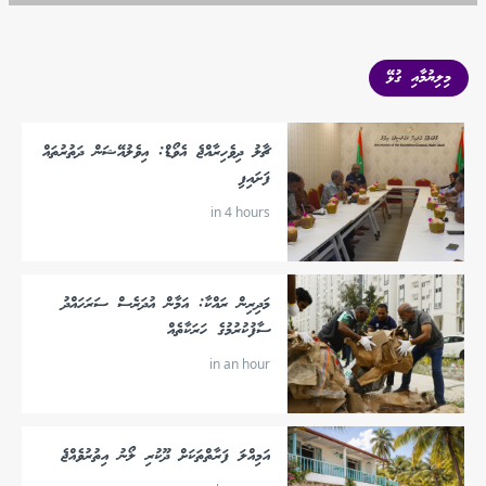
މިލިޔުމާއި ގުޅޭ
ޗާލު ދިވެހިރާއްޖެ އެވޯޑް: އިވެލުއޭޝަން ދަތުރުތައް
ފަށައިފި
in 4 hours
މަދިރިން ރައްކާ: އަމާން އުދަރެސް ސަރަހައްދު
ސާފުކުރުމުގެ ހަރަކާތެއް
in an hour
އަމިއްލަ ފަރާތްތަކަށް ދޫކުރި ލޯނު އިތުރުވެއްޖެ