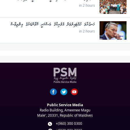
in 2 hours
ހަނގުރާމަ ހުއްޓައިލުމަށް އެމެރިކާގެ އަސްކަރީ ކޮމާންޑަރުގެ އިލްތިމާސް
in 2 hours
Public Service Media
Radio Building, Ameenee Magu
Male', 20331, Republic of Maldives
+(960) 300 0300