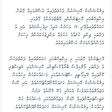
އިލެކްޝަންސް ކޮމިޝަނުން އެކުލަވާފައިވާ އުސޫލުގައިވާ ގޮތުން
އިންތިޚާބުގައި މޮނިޓަރުންނާއި އޮބްޒާވަރުންގެ ގޮތުގައި
ހަރަކާތްތެރިވެވޭނީ 18 އަހަރުން މަތީގެ ދިވެހިންނަށެވެ. އަދި އެ
ފަރާތަކީ ޖިނާޢީ ކުށެއްގެ ޙުކުމެއް ތަންފީޒުކުރަމުންދާ މީހަކަށް
ވެގެންނުވާނެކަމަށް އުސޫލުގައިވެއެވެ.
މޮނިޓަރުންގެ ގޮތުގައި މި އިންތިޚާބުގައި ހަރަކާތްތެރިވާ ފަރާތްތަކުން
އެ ފަރާތަކީ މޯލްޑިވްސް ބްރޯޑްކާސްޓިންގ ކޮމިޝަންގައި ރަޖިސްޓަރީ
ކޮށްފައިވާ ރޭޑިއޯ/ޓީވީ ސްޓޭޝަނެއްގައި މަސައްކަތްކުރާ މީހެއްކަން
އިލެކްޝަންސް ކޮމިޝަނަށް ކަށަވަރުކޮށްދޭންޖެހޭނެއެވެ. އަދި ނޫސް
މަޖައްލާއެއްނަމަވެސް އެކަމާއި ގުޅޭ ޤާނޫނުގެ ދަށުން
ރަޖިސްޓަރީކޮށްފައިވާ ނޫސް، މަޖައްލާއެއްގައި މަސައްކަތް ކުރާ
މީހެއްކަން އިލެކްޝަންސް ކޮމިޝަނަށް ކަށަވަރުކޮށްދޭންޖެހޭނެއެވެ.