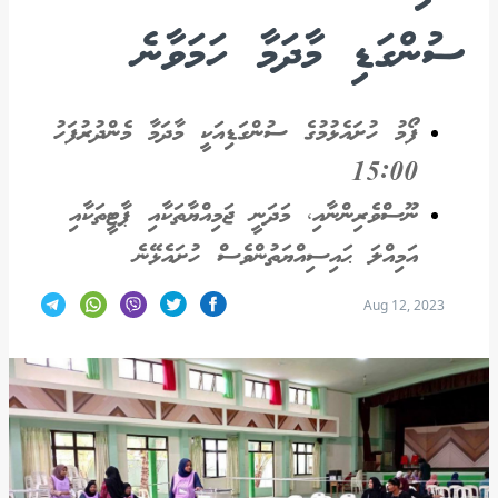
ސުންގަޑި މާދަމާ ހަމަވާނެ
ފޯމު ހުށައެޅުމުގެ ސުންގަޑިއަކީ މާދަމާ މެންދުރުފަހު
15:00
ނޫސްވެރިންނާއި، މަދަނީ ޖަމިއްޔާތަކާއި ޕާޓީތަކާއި
އަމިއްލަ ޙައިސިއްޔަތުންވެސް ހުށައެޅޭނެ
Aug 12, 2023