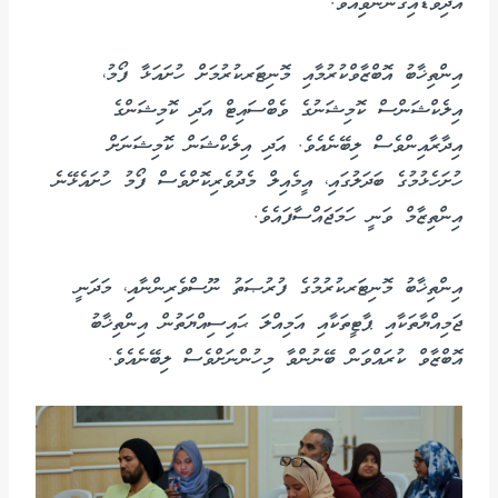
އެދިވަޑައިގެންނެވިއެވެ.
އިންތިޚާބު އޮބްޒާވްކުރުމާއި މޮނިޓަރކުރުމަށް ހުށައަޅާ ފޯމު،
އިލެކްޝަންސް ކޮމިޝަނުގެ ވެބްސައިޓް އަދި ކޮމިޝަންގެ
އިދާރާއިންވެސް ލިބޭނެއެވެ. އަދި އިލެކްޝަން ކޮމިޝަނަށް
ހުށަހެޅުމުގެ ބަދަލުގައި، އީމެއިލް މެދުވެރިކޮށްވެސް ފޯމު ހުށައެޅޭނެ
އިންތިޒާމް ވަނީ ހަމަޖައްސާފައެވެ.
އިންތިޚާބު މޮނިޓަރކުރުމުގެ ފުރުޞަތު ނޫސްވެރިންނާއި، މަދަނީ
ޖަމިއްޔާތަކާއި ޕާޓީތަކާއި އަމިއްލަ ޙައިސިއްޔަތުން އިންތިޚާބު
އޮބްޒާވް ކުރައްވަން ބޭނުންވާ މިހުންނަށްވެސް ލިބޭނެއެވެ.