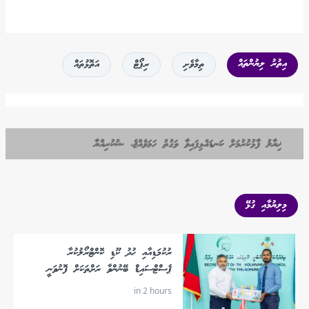
އިތުރު ލިޔުންތައް
ތިމާވެށި
ރިޕޯޓް
އަތޮޅުތައް
ޚިޔާލު ފާޅުކުރުމަށް ކަނޑައެޅިފައިވާ ވަގުތު ހަމަވެއްޖެ، ޝުކުރިއްޔާ
މިލިޔުމާއި ގުޅޭ
ރުކުމަޑިއާއި ހުދު ކޫޑި ކޮންޓްރޯލުކުރާ
ޕެސްޓްސައިޑް ބޭނުންވާ ރަށްތަކަށް ފޮނުވަނީ
in 2 hours