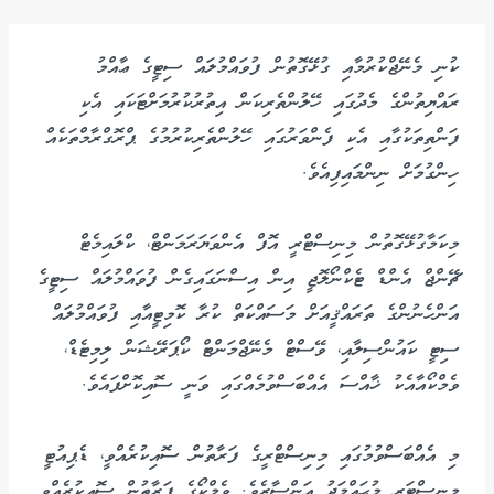
ކުނި މެނޭޖްކުރުމާއި ގުޅޭގޮތުން ފުވައްމުލައް ސިޓީގެ ޢާއްމު
ރައްޔިތުންގެ މެދުގައި ހޭލުންތެރިކަން އިތުރުކުރުމަށްޓަކައި އެކި
ފަންތިތަކުގާއި އެކި ފެންވަރުގައި ހޭލުންތެރިކުރުމުގެ ޕްރޮގްރާމްތަކެއް
ހިންގުމަށް ނިންމައިފިއެވެ.
މިކަމާގުޅޭގޮތުން މިނިސްޓްރީ އޮފް އެންވަޔަރަމަންޓް، ކްލައިމެޓް
ޗޭންޖް އެންޑް ޓެކްނޯލޮޖީ އިން އިސްނަގައިގެން ފުވައްމުލައް ސިޓީގެ
އަންހެނުންގެ ތަރައްޤީއަށް މަސައްކަތް ކުރާ ކޮމިޓީއާއި ފުވައްމުލައް
ސިޓީ ކައުންސިލާއި، ވޭސްޓް މެނޭޖްމަންޓް ކޯޕަރޭޝަން ލިމިޓެޑް،
ވެމްކޯއާއެކު ޚާއްސަ އެއްބަސްވުމެއްގައި ވަނީ ސޮއިކޮށްފައެވެ.
މި އެއްބަސްވުމުގައި މިނިސްޓްރީގެ ފަރާތުން ސޮއިކުރެއްވީ، ޑެޕިއުޓީ
މިނިސްޓަރ މުޙައްމަދު އަންސާރެވެ. ވެމްކޯގެ ފަރާތުން ސޮއިކުރެއްވީ