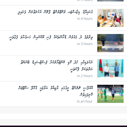
ގުރައިދޫގެ ޑިޒާސްޓަރ މެނޭޖްމެންޓް ޕްލޭން އެކުލަވާލަން ފަށައިފި
in 4 hours
ވިލާތުގެ ދެ ޤައުމުން ޑްރޯންތަކެއް ފެނި ޔޫކްރެއިން ހަނގުރާމަ ފުޅާވަނީ
in 3 hours
ރުކުމަޑިއާއި ހުދު ކޫޑި ކޮންޓްރޯލުކުރާ ޕެސްޓްސައިޑް ބޭނުންވާ
ރަށްތަކަށް ފޮނުވަނީ
in 2 hours
އޭއެފްސީ ޗެލެންޖް ލީގުގައި މާޒިޔާގެ އަމާޒަކީ ގްރޫޕް ސްޓޭޖަށް
ކޮލިފައިވުން
in an hour