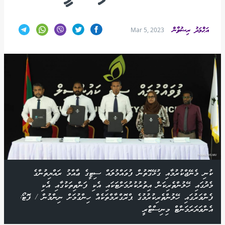
އަޙްމަދު ރިޟުވާން
Mar 5, 2023
ކުނި މެނޭޖްކުރުމާއި ގުޅޭގޮތުން ފުވައްމުލައް ސިޓީގެ ޢާއްމު ރައްޔިތުންގެ
މެދުގައި ހޭލުންތެރިކަން އިތުރުކުރުމަށްޓަކައި އެކި ފަންތިތަކުގާއި އެކި
ފެންވަރުގައި ހޭލުންތެރިކުރުމުގެ ޕްރޮގްރާމްތަކެއް ހިންގުމަށް ނިންމުން / ފޮޓޯ:
އެންވަޔަރަމަންޓް މިނިސްޓްރީ