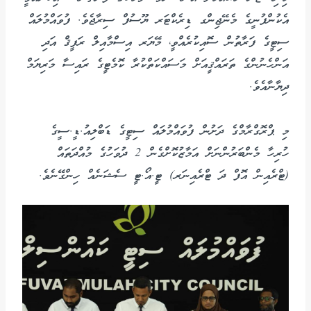
އެކުންފުނީގެ މެނޭޖިންގ ޑިރެކްޓަރ ޔޫސުފް ސިރާޖެވެ. ފުވައްމުލައް
ސިޓީގެ ފަރާތުން ސޮއިކުރެއްވީ، މޭޔަރ އިސްމާއިލް ރަފީޤް އަދި
އަންހެނުންގެ ތަރައްޤީއަށް މަސައްކަތްކުރާ ކޮމެޓީގެ ރައިސާ މަރިޔަމް
ދިޔާނާއެވެ.
މި ޕްރޮގްރާމްގެ ދަށުން ފުވައްމުލައް ސިޓީގެ ޑަބްލިއު.ޑީ.ސީގެ
ހުރިހާ މެންބަރުންނަށް އަމާޒުކޮށްގެން 2 ދުވަހުގެ މުއްދަތައް
(ޓްރެއިން އޮފް ދަ ޓްރެއިނަރ) ޓީ.އޯ.ޓީ ސެޝަނެއް ހިންގޭނެވެ.