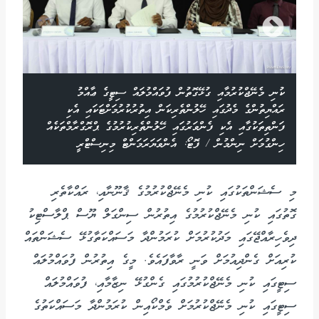
ކުނި މެނޭޖްކުރުމާއި ގުޅޭގޮތުން ފުވައްމުލައް ސިޓީގެ ޢާއްމު
ރައްޔިތުންގެ މެދުގައި ހޭލުންތެރިކަން އިތުރުކުރުމަށްޓަކައި އެކި
ފަންތިތަކުގާއި އެކި ފެންވަރުގައި ހޭލުންތެރިކުރުމުގެ ޕްރޮގްރާމްތަކެއް
ހިންގުމަށް ނިންމުން / ފޮޓޯ: އެންވަޔަރަމަންޓް މިނިސްޓްރީ
މި ސެޝަންތަކުގައި ކުނި މެނޭޖްކުރުމުގެ ޤާނޫނާއި، ރައްކާތެރި
ގޮތުގައި ކުނި މެނޭޖްކުރުމުގެ އިތުރުން ސިންގަލް ޔޫސް ޕްލާސްޓިކު
ދިވެހިރާއްޖޭގައި މަދުކުރުމަށް ކުރަމުންދާ މަސައްކަތާގުޅޭ ސެޝަންތައް
ކުރިއަށް ގެންދިއުމަށް ވަނީ ރާވާފައެވެ. މީގެ އިތުރުން ފުވައްމުލައް
ސިޓީގައި ކުނި މެނޭޖްކުރުމުގައި ގެންގުޅޭ ނިޒާމާއި، ފުވައްމުލައް
ސިޓީގައި ކުނި މެނޭޖްކުރުމަށް ވެމްކޯއިން ކުރަމުންދާ މަސައްކަތުގެ