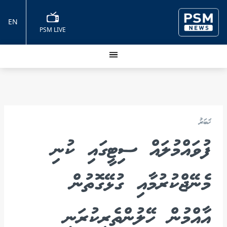
EN
PSM LIVE
ޚަބަރު
ފުވައްމުލައް ސިޓީގައި ކުނި
މެނޭޖްކުރުމާއި ގުޅޭގޮތުން
އާއްމުން ހޭލުންތެރިކުރަނީ