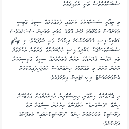
ސެޝަންއެއްވެސް ވަނީ ރާވައިފައެވެ.
މި ޓީއޯޓީ ސެޝަންތަކުގެ ތެރޭގައި ފުވައްމުލައް ސިޓީގެ ގޭބީސީ
ތަކަށްގޮސް މަޢުލޫމާތު ދޭނެ ގޮތުގެ އަމަލީ ތަމްރީނު ސެޝަނެއްވެސް
ޑަބްލިއު.ޑީ.ސީ މެމްބަރުންނަށް ދިނުމަށް ވަނީ ރާވާފައެވެ. މި ޓީއޯޓީ
ސެޝަންތަކަށްފަހު ޑަބްލިއު.ޑީ.ސީ މެމްބަރުންގެ ފަރާތުން އެކުލަވާލާ
ވަކި ޚާއްސަ ޕްލޭނެއްގެ ދަށުން ފުވައްމުލައް ސިޓީގެ ގޭބީސީތަކަށް
ދޮރުން ދޮރަށް މި މަޢުލޫމާތު ދިނުމަށްވެސް ހަމަޖެހިފައިވާކަމަށް
އެންވަޔަރަމަންޓް މިނިސްޓްރީން ވިދާޅުވެއެވެ.
މި ޕްރޮގްރާމް ހިންގޭނީ މިނިސްޓްރީން މުޅިރާއްޖެއަށް އަމާޒުކޮށް
ހިންގާ "ފަސްގަނޑު" ކެމްޕޭންގެ އިތުރުން ސިންގަލް ޔޫޒް
ޕްލާސްޓިކް މަދުކުރުމަށް ހިންގާ "ޕްލާސްޓިކާނުލައި" ކެމްޕޭންގެ
ދަށުންނެވެ.