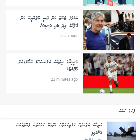
ބައްޕަގެ ޖަނާޒާ އަށް މެސީ އާޖެންޓީނާ އަށް،
އެފްއޭގެ ދިދަ ބައި ދަނޑިއަށް
in an hour
މޮރީނިއޯގެ އިތުބާރު އަލެކްސަންޑާ އާނޯލްޑްއަށް
ހޯދޭނެބާ!
23 minutes ago
ފަހުގެ ޚަބަރު
ހަތިޔާރު އުފެއްދުން ހަލުވިކުރެވޭނެ ރޭވުމެއް ހުށަހަޅަން ޕެންޓަގަނުން
އަންގައިފި
in 5 hours