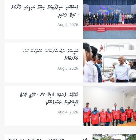
އެސްއޭއައި ސިމްޕޯޒިއަމް ނިންމާ އައިޑީއައި ގްލޯބަލް
ސަމިޓް ފަށައިފި
Aug 5, 2026
ރައީސްގެ ދެކަނބަލުންނަށް އުކުޅަހުން ހޫނު
މަރުޙަބާއެއް
Aug 5, 2026
ރާއްޖޭގެ ފުރަތަމަ މެޑިކޭޝަން ސޭފްޓީ ޖެކެޓް
އޭއީއެޗްއިން ތަޢާރަފްކޮށްފި
Aug 4, 2026