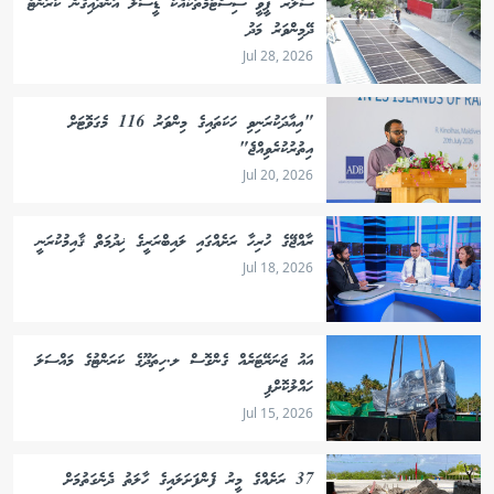
ސޯލަރ ޕީވީ ސިސްޓަމްތަކާއެކު ޑީސަލް އަންދައިގެން ކަރަންޓު
ދޭމިންވަރު މަދު
Jul 28, 2026
"އިއާދަކުރަނިވި ހަކަތައިގެ މިންވަރު 116 މެގަވޮޓަށް
އިތުރުކުރެވިއްޖެ"
Jul 20, 2026
ރާއްޖޭގެ ހުރިހާ ރަށެއްގައި ލައިބްރަރީގެ ޚިދުމަތް ޤާއިމުކުރަނީ
Jul 18, 2026
އައު ޖަނަރޭޓަރެއް ގެންގޮސް ލ.ހިތަދޫގެ ކަރަންޓުގެ މައްސަލަ
ހައްލުކޮށްފި
Jul 15, 2026
37 ރަށެއްގެ މީރު ފެންފަށަލައިގެ ހާލަތު ދެނެގަތުމަށް