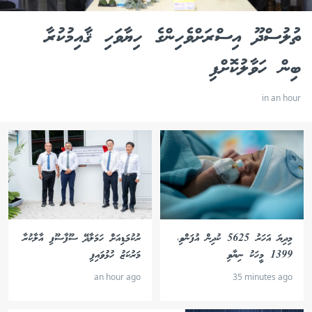
ތުލުސްދޫ އިސްރަށްވެހިންގެ ހިޔާވަހި ޤާއިމުކުރާ
ބިން ހަވާލުކޮށްފި
in an hour
މިދިޔަ އަހަރު 5625 ކުދިން އުފަންވި،
ރުކުމަޑިއަށް ހަމަލާދޭ ސޫފާސޫފި އާލާކުރާ
1399 މީހަކު ނިޔާވި
މަރުކަޒު ހުޅުވައިފި
an hour ago
35 minutes ago