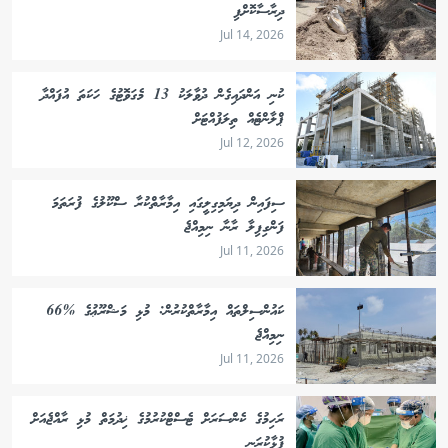
ދިރާސާކޮށްފި
Jul 14, 2026
ކުނި އަންދައިގެން ދުވާލަކު 13 މެގަވޮޓުގެ ހަކަތަ އުފައްދާ
ޕްލާންޓެއް ތިލަފުއްޓަށް
Jul 12, 2026
ސިފައިން ދިޔަމިގިލީގައި އިމާރާތްކުރާ ސްކޫލުގެ ފުރަތަމަ
ފަންގިފިލާ ރާނާ ނިމިއްޖެ
Jul 11, 2026
ކައުންސިލްތައް އިމާރާތްކުރުން: މުޅި މަޝްރޫޢުގެ %66
ނިމިއްޖެ
Jul 11, 2026
ރަހިމުގެ ކެންސަރަށް ޓެސްޓްކުރުމުގެ ޚިދުމަތް މުޅި ރާއްޖެއަށް
ފުޅާކުރަނީ