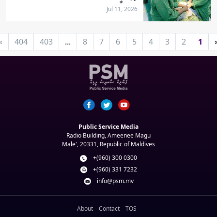
Jul 11, 2026
»
404
403
...
8
7
6
5
4
3
2
1
Public Service Media
Radio Building, Ameenee Magu
Male', 20331, Republic of Maldives
+(960) 300 0300
+(960) 331 7232
info@psm.mv
About
Contact
TOS