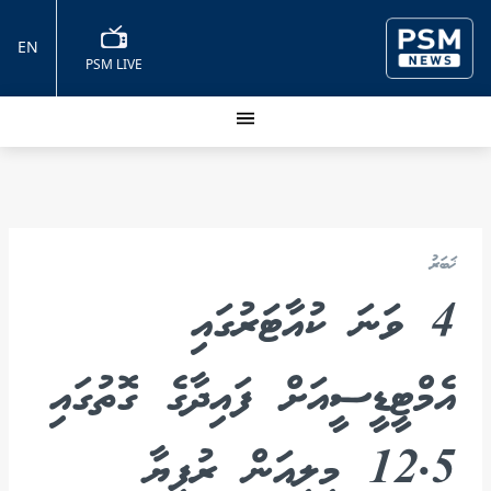
EN
PSM LIVE
ޚަބަރު
4 ވަނަ ކުއާޓަރުގައި
އެމްޓީޑީސީއަށް ފައިދާގެ ގޮތުގައި
12.5 މިލިއަން ރުފިޔާ