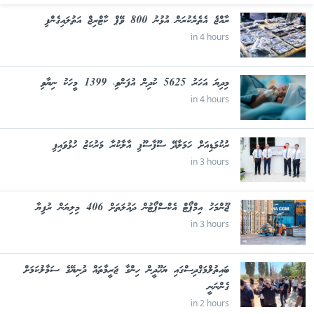
ރާއްޖެ އެތެރެކުރަން އުޅުނު 800 ވޭޕް ކާޓްރިޖް އަތުލައިގެންފި
in 4 hours
މިދިޔަ އަހަރު 5625 ކުދިން އުފަންވި، 1399 މީހަކު ނިޔާވި
in 4 hours
ރުކުމަޑިއަށް ހަމަލާދޭ ސޫފާސޫފި އާލާކުރާ މަރުކަޒު ހުޅުވައިފި
in 3 hours
ޖޫންމަހު އިމްޕޯޓް އެކްސްޕޯޓުން ދައުލަތަށް 406 މިލިޔަން ރުފިޔާ
in 3 hours
ބައިތުލްމަޤްދިސްގައި ޔަހޫދީން ހިންގާ ޖަރީމާތައް ދުނިޔޭގެ ސަމާލުކަމަށް
ގެންނަނީ
in 2 hours