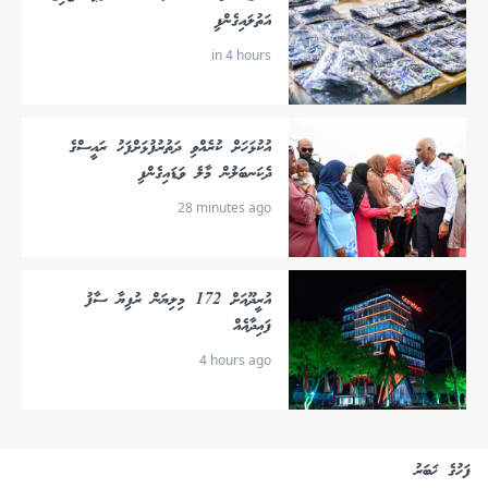
އަތުލައިގެންފި
in 4 hours
އުކުޅަހަށް ކުރެއްވި ދަތުރުފުޅަށްފަހު ރައީސްގެ
ދެކަނބަލުން މާލެ ވަޑައިގެންފި
28 minutes ago
އުރީދޫއަށް 172 މިލިޔަން ރުފިޔާ ސާފު
ފައިދާއެއް
4 hours ago
ފަހުގެ ޚަބަރު