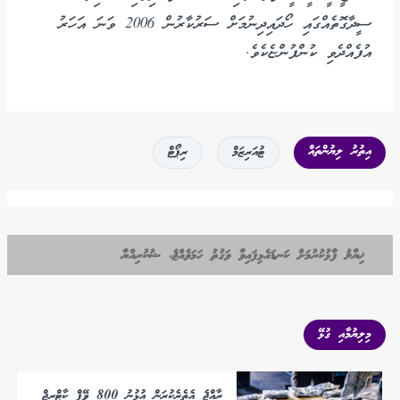
ސީދާގޮތެއްގައި ހޯދައިދިނުމަށް ސަރުކާރުން 2006 ވަނަ އަހަރު
އުފެއްދެވި ކުންފުންޏެކެވެ.
އިތުރު ލިޔުންތައް
ޓުއަރިޒަމް
ރިޕޯޓް
ޚިޔާލު ފާޅުކުރުމަށް ކަނޑައެޅިފައިވާ ވަގުތު ހަމަވެއްޖެ، ޝުކުރިއްޔާ
މިލިޔުމާއި ގުޅޭ
ރާއްޖެ އެތެރެކުރަން އުޅުނު 800 ވޭޕް ކާޓްރިޖް