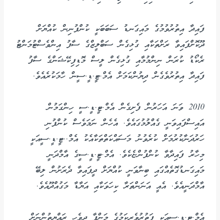
ފައިދާ އިތުރުވުމުގެ މައިގަނޑު ސަބަބަކީ ކުންފުނިން ކުއްޔަށް
ދޫކޮށްފައިވާ ރަށްތަކާއި ގުޅިގެން ސަބްލީޒްގެ ސާފު އިންވެސްޓުމަންޓު
ރެކޯޑު ކުރަން ނިންމުމާއި ގުޅިގެން ލީސް މޮޑިފިކޭޝަންގެ ސާފު
ފައިދާ އިތުރުވެގެން ދިޔުންކަމަށް އެމް.ޓީ.ޑީ.ސީން ހާމަކުރެއެވެ.
2010 ވަނަ އަހަރުން ފެށިގެން އެމް.ޓީ.ޑީ.ސީ ހިންގަމުން
އައިސްފައިވަނީ ގެއްލުމުގައެވެ. އެހެން ނަމަވެސް ކުންފުނި
ހަރުދަނާކުރުމަށް ކުރެވުނު މަސައްކަތްތަކާއެކު އެމް..ޓީ.ޑީ.ސީއަކީ
މިހާރު ފައިދާވާ ކުންފުންޏެކެވެ. އެމް.ޓީ.ޑީ.ސީގެ އާމްދަނީ
މައިގަނޑުގޮތެއްގައި ބިނާވަނީ ކުއްޔަށް ދީފައިވާ ދެރަށުން ލިބޭ
އާމްދަނީއެވެ. އެއީ އަނަންތަރާ ކިހަވަކާއި އަޔާޑާ މަގުއްދޫއެވެ.
އެމް.ޓީ.ޑީ.ސީއަކީ ފަތުރުވެރިކަމުގެ މަންފާ ދިވެހި ރައްޔިތުންނަށް