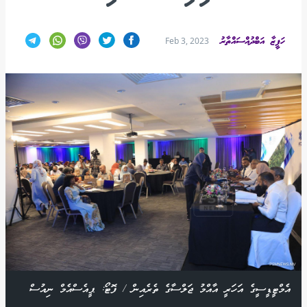
ހަފީޒާ އަބްދުއްސައްތާރު
Feb 3, 2023
އެމްޓީޑީސީގެ އަހަރީ އާއްމު ޖަލްސާގެ ތެރެއިން / ފޮޓޯ: ޕީއެސްއެމް ނިއުސް