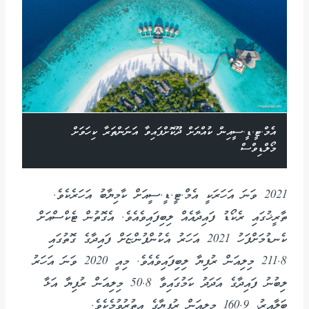
އެމް.ޓީ.ޑީ.ސީއިން ކުއްޔަށް ދޫކޮށްފައިވާ އަނަންތަރާ ކިހަވަށް
މޯލްޑިވްސް
2021 ވަނަ އަހަރަކީ އެމް.ޓީ.ޑީ.ސީއަށް ކާމިޔާބު އަހަރެކެވެ.
ތާރީޚުގައި ރެކޯޑު ފައިދާއެއް ލިބިފައިވެއެވެ. އެގޮތުން ޓެކްސްއަށް
ކެނޑުމަށްފަހު 2021 އަހަރު އެކުންފުންޏަށް ފައިދާގެ ގޮތުގައި
211.8 މިލިއަން ރުފިޔާ ލިބިފައިވެއެވެ. މިއީ 2020 ވަނަ އަހަރު
ލިބުނު ފައިދާގެ އަދަދު ކަމުގައިވާ 50.8 މިލިއަން ރުފިޔާ އަޅާ
ބަލާއިރު، 160.9 މިލިއަން ރުފިޔާގެ އިތުރުވުމެކެވެ.