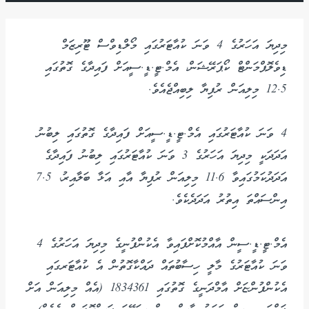
މިދިޔަ އަހަރުގެ 4 ވަނަ ކުއާޓަރުގައި މޯލްޑިވްސް ޓޫރިޒަމް
ޑިވެލޮޕްމަންޓް ކޯޕަރޭޝަން، އެމް.ޓީ.ޑީ.ސީއަށް ފައިދާގެ ގޮތުގައި
12.5 މިލިއަން ރުފިޔާ ލިބިއްޖެއެވެ.
4 ވަނަ ކުއާޓަރުގައި އެމް.ޓީ.ޑީ.ސީއަށް ފައިދާގެ ގޮތުގައި ލިބުނު
އަދަދަކީ މިދިޔަ އަހަރުގެ 3 ވަނަ ކުއާޓަރުގައި ލިބުނު ފައިދާގެ
އަދަދުކަމުގައިވާ 11.6 މިލިއަން ރުފިޔާ އާއި އަޅާ ބަލާއިރު، 7.5
އިންސައްތަ އިތުރު އަދަދެކެވެ.
އެމް.ޓީ.ޑީ.ސީން އާއްމުކޮށްފައިވާ އެކުންފުނީގެ މިދިޔަ އަހަރުގެ 4
ވަނަ ކުއާޓަރުގެ މާލީ ހިސާބުތައް ދައްކާގޮތުން އެ ކުއާޓަރގައި
އެކުންފުންޏަށް އާމްދަނީގެ ގޮތުގައި 1834361 (އެއް މިލިއަން އަށް