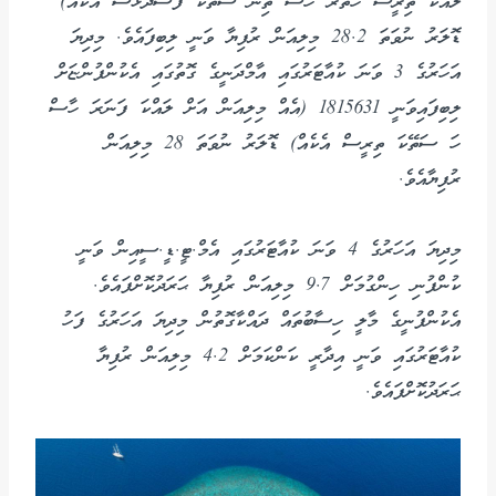
ލައްކަ ތިރީސް ހަތަރު ހާސް ތިން ސަތޭކަ ފަސްދޮޅަސް އެކެއް)
ޑޮލަރު ނުވަތަ 28.2 މިލިއަން ރުފިޔާ ވަނީ ލިބިފައެވެ. މިދިޔަ
އަހަރުގެ 3 ވަނަ ކުއާޓަރުގައި އާމްދަނީގެ ގޮތުގައި އެކުންފުންޏަށް
ލިބިފައިވަނީ 1815631 (އެއް މިލިއަން އަށް ލައްކަ ފަނަރަ ހާސް
ހަ ސަތޭކަ ތިރީސް އެކެއް) ޑޮލަރު ނުވަތަ 28 މިލިއަން
ރުފިޔާއެވެ.
މިދިޔަ އަހަރުގެ 4 ވަނަ ކުއާޓަރުގައި އެމް.ޓީ.ޑީ.ސީއިން ވަނީ
ކުންފުނި ހިންގުމަށް 9.7 މިލިއަން ރުފިޔާ ޙަރަދުކޮށްފައެވެ.
އެކުންފުނީގެ މާލީ ހިސާބުތައް ދައްކާގޮތުން މިދިޔަ އަހަރުގެ ފަހު
ކުއާޓަރުގައި ވަނީ އިދާރީ ކަންކަމަށް 4.2 މިލިއަން ރުފިޔާ
ޙަރަދުކޮށްފައެވެ.