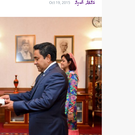
އަޙްމަދު ނާސިޙް
Oct 19, 2015