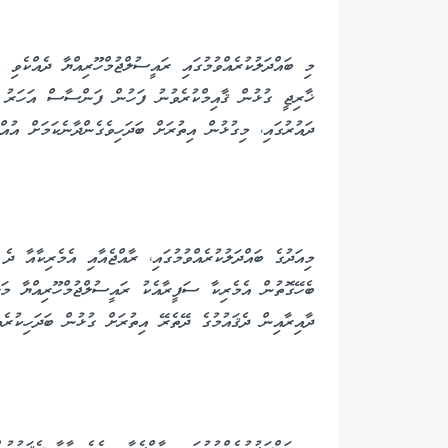
މި ބައްދަލުކުރެއްވުމުގައި ރައީސުލްޖުމްހޫރިއްޔާ ދެއްކެވި ވ
ޚާރިޖީ ގުޅުން ޤާއިމްކުރެވުނު ފަހުން ފަންސާސް އަހަރު ވ
ދައުރުގައި، މިގުޅުން އިތުރަށް ބަދަހިވެގެންދާނެކަމަށް އުއް
މިއަދުގެ ބައްދަލުކުރެއްވުމުގައި، ރާއްޖެއާއި އެމެރިކާއާ ދެ
ބެހޭގޮތުން އެމެރިކާ ސަފީރާއެކު ރައީސުލްޖުމްހޫރިއްޔާ މަ
ދާއިރާއިން ދެޤައުމުގެ ދޭތެރޭ އިތުރަށް ގުޅުން ބަދަހިކުރެއް