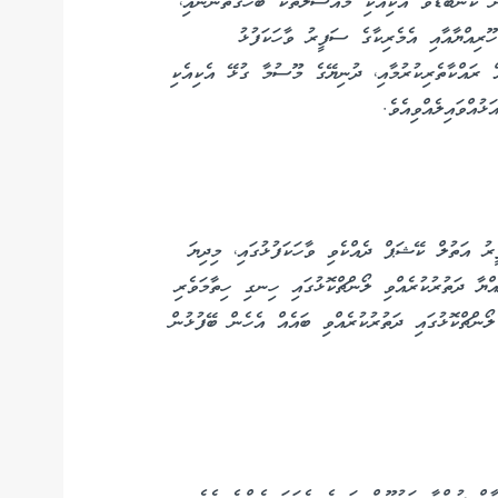
ން ކަންބޮޑުވާ އެކިއެކި މައްސަލަތަކާ ބެހޭގޮތުންނާއި،
ޫރިއްޔާއާއި އެމެރިކާގެ ސަފީރު ވާހަކަފުޅު
ް ރައްކާތެރިކުރުމާއި، ދުނިޔޭގެ މޫސުމާ ގުޅޭ އެކިއެކި
ޅުއްވައިލެއްވިއެވެ.
ު އަތުލް ކޭޝަޕް ދެއްކެވި ވާހަކަފުޅުގައި، މިދިޔަ
ސުލްޖުމްހޫރިއްޔާ ދަތުރުކުރެއްވި ލޯންޗްކޮޅުގައި ހިނގި ހިތާމަވެރި
ންޗްކޮޅުގައި ދަތުރުކުރެއްވި ބައެއް އެހެން ބޭފުޅުން