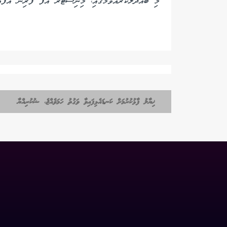
‏‏މި‏‎ ‎‏ބައްދަލުކުރެއްވުމުގައި، މިނިސްޓަރ އޮފް ފޮރިން އެފެއާޒް ދުންޔާ މައުމޫން ބައިވެރިވެވަޑައިގެންނެވިއެވެ.
ޚިޔާލު ފާޅުކުރުމަށް ކަނޑައެޅިފައިވާ ވަގުތު ހަމަވެއްޖެ، ޝުކުރިއްޔާ