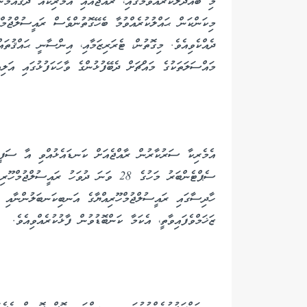
މި ބައްދަލުކުރެއްވުމުގައި، ރާއްޖެއާއި އެމެރިކާއާ ދެޤައުމު
މިކަންކަން ޙައްލުކުރެއްވުމާ ބެހޭގޮތުންވެސް ރައީސުލްޖުމްހ
ދެއްކެވިއެވެ. މިގޮތުން، ޓެރަރިޒަމާއި، އިންސާނީ ޙައްޤުތައ
މައްސަލަތަކުގެ މައްޗަށް ދެބޭފުޅުންގެ ވާހަކަފުޅުގައި އަލިއަ
އެމެރިކާ ސަރުކާރުން ރާއްޖެއަށް ކަނޑައެޅުއްވި އާ ސަފީރ
ސެޕްޓެންބަރު މަހުގެ 28 ވަނަ ދުވަހު ރައީ
ހާދިސާގައި ރައީސުލްޖުމްހޫރިއްޔާގެ އަނބިކަނބަލުންނާއި ލޯ
ޒަޚަމްވެފައިވާތީ، އެކަމާ ކަންބޮޑުވުން ފާޅުކުރެއްވިއެވެ.