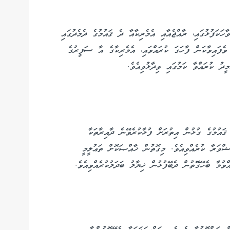
ާހަކަފުޅުގައި، ރާއްޖެއާއި އެމެރިކާއާ ދެ ޤައުމުގެ ދެމެދުގައި
ެފައިވާކަން ފާހަގަ ކުރައްވައި، އެމެރިކާގެ އާ ސަފީރުގެ
މީދު ކުރައްވާ ކަމުގައި ވިދާޅުވިއެވެ.
 ޤައުމުގެ ގުޅުން އިތުރަށް ފުޅާކުރެވޭނެ ދާއިރާތަކާ
ޝްވަރާ ކުރެއްވިއެވެ. މިގޮތުން ޚާއްޞަކޮށް ތަޢުލީމީ
ވުމާ ބެހޭގޮތުން ދެބޭފުޅުން ޚިޔާލު ބަދަލުކުރެއްވިއެވެ.