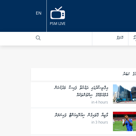
EN
PSM LIVE
އޯ
ކޮލަމް
ުގެ ޚަބަރު
އިޤްތިޞާދުގައި ދައުރުވާ ފައިސާ މަދުކުރަން
އެމްއެމްއޭގެ ނިންމުންތަކެއް
in 4 hours
މާޒިޔާ ގޮވައިގެން ނިއުރޭޑިއަންޓް ފައިނަލަށް
in 3 hours