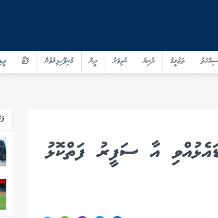
ސިއްހަތު
ތަޢުލީމު
ދުނިޔެ
ކުޅިވަރު
ދީން
މުނިފޫހިފިލުވުން
ފޮޓޯ
ވީޑި
ފަހ
އެޅުއްވި އާ ސަފީރު ފަތްކޮޅު