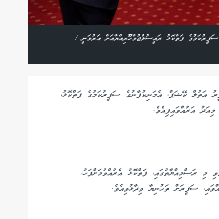
ފީރުކަމުުގެ ފަތްކޮޅު ރައީސުލްޖުމްހޫެރިއްޔާއަށް އަރުވަނީ /
ު އަތުލް ކޭޝަޕް، އެމަނިކުފާނުގެ ސަފީރުކަމުގެ ފަތްކޮޅު،
 މިއަދު އަރުއްވައިފިއެވެ.
ި މި ރަސްމިއްޔާތުގައި، ފަތްކޮޅު އެރުއްވުމަށްފަހު،
އްވައި، ސަފީރަށް ތަހުނިޔާ ވިދާޅުވިއެވެ.