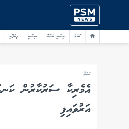
ޚަބަރު
ރިޔާސީ ބަޔާން
ސިޔާސީ
ވިޔަފާރި
ޚަބަރު
އެމެރިކާ ސަރުކާރުން ކަނޑަ
އަރުވައިފި