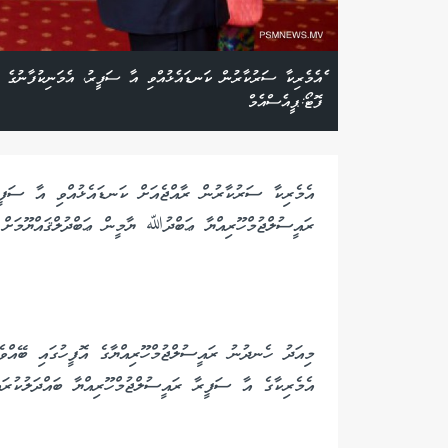
ެއެމެރިކާ ސަރުކާރުން ކަނޑައެޅުއްވި އާ ސަފީރު، އެމަނިކުފާނުގެ ސަ
ފޮޓޯ:ޕީއެސްއެމް
އެމެރިކާ ސަރުކާރުން ރާއްޖެއަށް ކަނޑައެޅުއްވި އާ ސަފީރ
ރައީސުލްޖުމްހޫރިއްޔާ ޢަބްދުﷲ ޔާމީން ޢަބްދުލްޤައްޔޫމަށް
މިއަދު ހެނދުނު ރައީސުލްޖުމްހޫރިއްޔާގެ އޮފީހުގައި ބޭއްވެވ
އެމެރިކާގެ އާ ސަފީރާ ރައީސުލްޖުމްހޫރިއްޔާ ބައްދަލުކުރަ