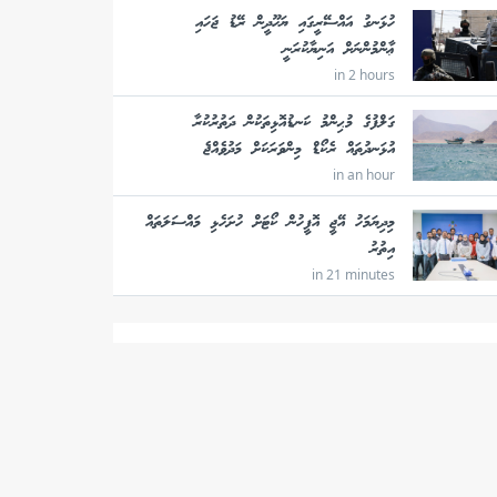
ހުޅަނގު އައްސޭރީގައި ޔަހޫދީން ރޭޑު ޖަހައި
ޢާންމުންނަށް އަނިޔާކުރަނީ
in 2 hours
ގަލްފުގެ މުޙިންމު ކަނޑުއޮޅިތަކުން ދަތުރުކުރާ
އުޅަނދުތައް ރެކޯޑް މިންވަރަކަށް މަދުވެއްޖެ
in an hour
މިދިޔަމަހު އޭޖީ އޮފީހުން ކޯޓަށް ހުށަހެޅި މައްސަލަތައް
އިތުރު
in 21 minutes