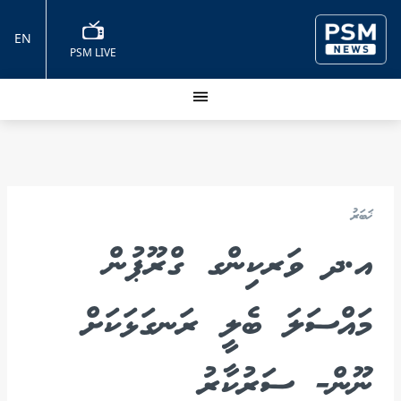
EN
PSM LIVE
ޚަބަރު
އ.ދ ވަރކިންގ ގްރޫޕުން
މައްސަލަ ބެލީ ރަނގަޅަކަށް
ނޫން- ސަރުކާރު