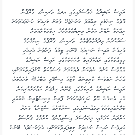
ރައީސް ނަޝީދުގެ މައްސަލައިގައި އދގެ ވަރކިންގ ގްރޫޕުން
ގޮތެއް ނިންމެވީ ރިޢާޔަތް ކުރަންޖެހޭ ވަރަށް މުހިއްމު ކަންތައްތަކަށް
ރިޢާޔަތް ނުކޮށް ކަމުން މިނިންމެވުމާމެދު ހިތާމަކުރާކަމަށް
ސަރުކާރުން ވިދާޅުވެއްޖެއެވެ. ވަރކިންގ ގްރޫޕްގެ ނިންމެވުމާ
ގުޅިގެން ރައީސް ނަޝީދުގެ ޤާނޫނީ ޓީމުގެ ފަރާތުން އެކިއެކި
މީޑީއާތަކުގައި ދައްކާފައިވާ ވާހަކަތަކުގައި ރައީސް ނަޝީދުގެ
އެއްވެސް ކުށެއް ނެތްކަން ދެއްކުމަށް މަސައްކަތް ކޮށްފައިވާކަމަށާއި،
އެހެން ނަމަވެސް ކްރިމިނަލް ކޯޓުގެ އިސްޤާޒީ އަބްދުﷲ މުހައްމަދު،
ރައީސް ނަޝީދުގެ ވެރިކަމުގައި ޤާނޫނާ ޚިލާފަށް ހައްޔަރުކުރިކަން
އެއީ އެނގެން އޮތް ހަޤީޤަތެއްކަމަށް ފޮރިން މިިނިސްޓްރީން ނެރުއްވި
ބަޔާނުގައިވެއެވެ.މިމައްސަލައިގައި ސަރުކާރުގެ ސްޓޭންޑް ވަރަށް
ހަރުދަނާ ކަމަށާއި، މިމައްސަލަ އިސްތިއުނާފު ކުރުމުގެ ފުރުސަތު
އަދިވެސް ރައީސް ނަޝީދަށް ލިބިފައިވާކަމަށާއި، އެފުރުސަތުގެ ބޭނުން