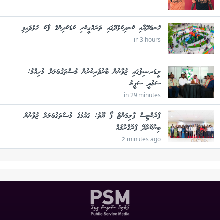
ހެނބަދޫއާއި ކެނދިކުޅުދޫގައި ތަރައްޤީކުރި ކުޑަކުދިންގެ ޕާކު ހުޅުވައިފި
in 3 hours
ލީޑަރޝިޕުގައި ޒުވާނުން ބާރުވެރިކުރުން މުސްތަޤުބަލަށް މުހިއްމު:
ސަޢުދީ ސަފީރު
in 29 minutes
ޕްރެކްޓިސް ޕާލިމަންޓް ފޯ ޔޫތު: ޤައުމުގެ މުސްތަޤުބަލަށް ޒުވާނުން
ބިނާކޮށްދޭ ޕްރޮގްރާމެއް
2 minutes ago