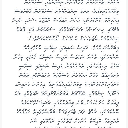
ކުރުމަށް ތަކުރާރުކޮށް ގޮވާލާކަމަށް މިބަޔާނުގައި ސަރުކާރުން
ވިދާޅުވެފައިވެއެވެ. އދގެ ނިންމުންތަކަށް ސަރުކާރުން އަބަދުވެސް
އިހްތިރާމު ކުރާކަމަށާއި، އެހެން ނަމަވެސް ރާއްޖޭގެ ޝަރުޢީ ދާއިރާ
ތެރޭގައި ހިނގަމުންދާ މައްސަލައެއްގައި ސަރުކާރުން ވަކި ގޮތެއް
ނިންމެވުމަށް ކޯޓުތަކަކަށް އެންގޭކަށް ނޯންނާނޭކަމަށްވެސް
މިބަޔާނުގައިވެއެވެ. ރައީސް ނަޝީދަކީ ސިޔާސީ ކުށްވެރިއެއް
ނޫންކަމަށާއި، އެހެން ނަމަވެސް ރައީސް ނަޝީދުގެ ޤާނޫނީ ޓީމުން
ބޭރުގެ މީޑިއާތަކުގައި ތަކުރާރުކޮށް ރައީސް ނަޝީދަކީ ސިޔާސީ
ކުށްވެރިއެއް ކަމަށް ދެއްކުމަށް މަސައްކަތް ކުރަމުންދާތީ އެކަން
ކުށްވެރިކުރާކަމަށްވެސް މިބަޔާނުގައިވެއެވެ.މީގެ އިތުރުން ވަރކިންގ
ގްރޫޕުގެ ނިންމުމާއި އެއްގޮތަށް އަމަލުނުކޮށްފިނަމަ ރާއްޖެއާއި މެދު
ފިޔަވަޅު އަޅާނެކަމަށް ބުނެ ބިރުދެއްކުމަކީ ބަލައިގަނެވޭނޭކަމެއް
ނޫންކަމަށާއި، ރާއްޖެ ފަދަ ޓުއަރިޒަމަށް ބަރޯސާވެފައިވާ ޤައުމެއްގެ
ޓުއަރިޒަމް ބޮއިކޮޓް ކުރުމަށް ގޮވާލުމަކީ ރާއްޖޭގައި ބުރަ