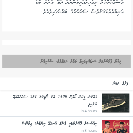
މަސައްކަތްކުރާ ދިވެހިރައްޔިތުންނަށް ދެވޭ ވަރަށް ބޮޑު
އަނިޔާއެއްކަމަށްވެސް ސަރުކާރުގެ ބަޔާނުގައިވެއެވެ.
ޚިޔާލު ފާޅުކުރުމަށް ކަނޑައެޅިފައިވާ ވަގުތު ހަމަވެއްޖެ، ޝުކުރިއްޔާ
ފަހުގެ ޚަބަރު
ގެއްލުނު މީހުން ހޯދަން 7400 އަކަ ނޯޓިކަލް މޭލުގެ ސަރަޙައްދެއް
ބަލައިފި
in 4 hours
ނިއުކާސަލް ދޫކޮށްލުމަކީ އެންމެ އުނދަގޫ ނިންމުން: ގިމާރޭސް
in 3 hours