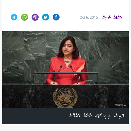
އަޙްމަދު ނާސިޙް
Oct 6, 2015
ފޮރިންގ މިނިސްޓަރ ދުންޔާ މައުމޫން