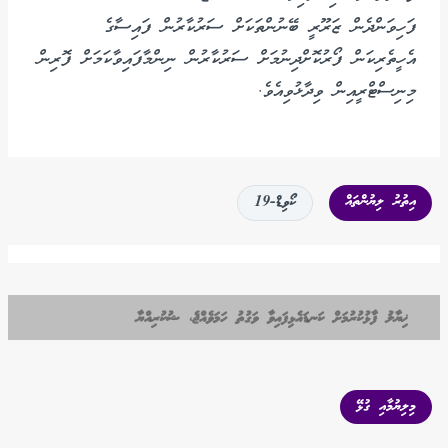
ފަހިވަންދެން ޒަރޫރީ ބޭނުންތަކަށް ސަރުކާރުން ފައިސާގެ
އެހީތެރިކަން ފޯރުކޮށްދިނުމަށް ސަރުކާރުން ނިންމާފައިވާކަމަށް ފޮރިން
މިނިސްޓްރީއިން ވިދާޅުވިއެވެ.
އިތުރު ލިޔުންތައް
ކޯވިޑް-19
ޚިޔާލު ފާޅުކުރުމަށް ކަނޑައެޅިފައިވާ ވަގުތު ހަމަވެއްޖެ، ޝުކުރިއްޔާ
މިލިޔުމާއި ގުޅޭ