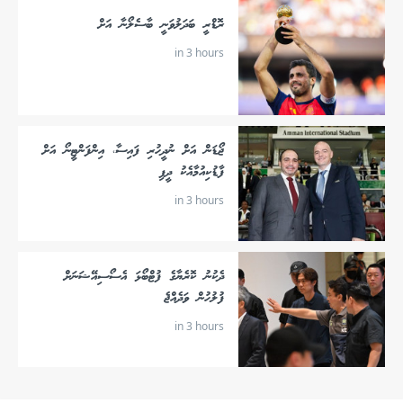
ރޮޑްރީ ބަދަލުވަނީ ބާސެލޯނާ އަށް
in 3 hours
ޖޯޑަން އަށް ނުދީހުރި ފައިސާ، އިންފަންޓީނޯ އަށް
ފާޑުކިއުމާއެކު ދީފި
in 3 hours
ދެކުނު ކޮރެޔާގެ ފުޓްބޯޅަ އެސޯސިއޭޝަނަށް
ފުލުހުން ވަދެއްޖެ
in 3 hours