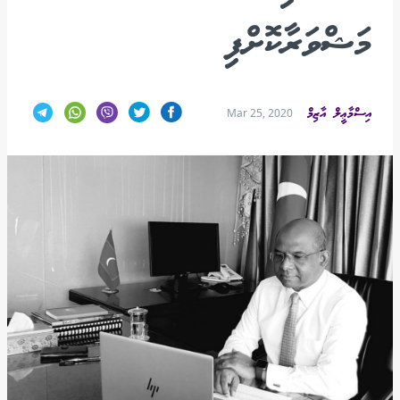
މަޝްވަރާކޮށްފި
އިސްމާޢީލް އާޒިމް
Mar 25, 2020