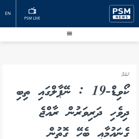
EN
PSM LIVE
ޚަބަރު
ކޯވިޑް-19 : ނޭޕާލްގައި ތިބި
ދިވެހި ދަރިވަރުން ރާއްޖެ
ގެނައުމާއި ބެހޭ ގޮތުން