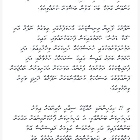
ގެނެވޭނެ ގޮތަކާ ބެހޭ ގޮތުން މަޝްވަރާ ކުރެއްވިއެވެ.
ނޭޕާލުގެ ފޮރިން މިނިސްޓަރުގެ ވާހަކަފުޅުގައި މިވަގުތު ނޭޕާލް އޮތީ
"ލޮކް ޑައުން" ހާލަތުގައިކަން ފާހަގަކުރައްވައި، ވައިގެ
ދަތުރުފަތުރުތަކުގައި ހުރަސްތަކެއް ހުރިކަމަށް ވިދާޅުވިއެވެ. އަދި
ހާލަތަށް ބަދަލު އައިސް، ވައިގެ ސަރަހައްދު ހުޅުވާލެވި އަދި
ފްލައިޓްތަކުގެ ދަތުރުތައް ފެށުނުހާ އަވަހަކަށް އެދަރިވަރުން ރާއްޖެއަށް
ފޮނުއްވުމުގެ މަސައްކަތް ކުރައްވާނެކަމަށް ނޭޕާލްގެ ޚާރިޖީ ވަޒީރު
ވިދާޅުވިއެވެ.
މި 17 ދިވެހިންނަކީ ރާއްޖޭގެ ސިއްޙީ ދާއިރާއަށް އިތުރު
އެހީތެރިކަން ބޭނުންވާތީ، އެ އެހީތެރިކަން ފޯރުކޮށްދިނުމަށް އައުމަށް
ބޭނުންވެފައިވާ އަދި މިހާރުވެސް މެޑިކަލް ލައިސަންސް އޮތް
ފަރާތްތަކެވެ. މި ދަރިވަރުންނަށް ރާއްޖެއަށް އައުމުގެ މަގު