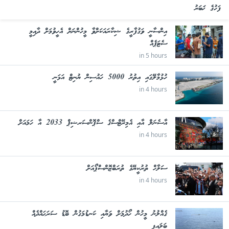
ފަހުގެ ޚަބަރު
އިންސާނީ ވަގުފާރީގެ ޝިކާރައަކަށްވާ މީހުންނަށް އެހީވުމަށް ދާއިމީ
ސެޓަޕެއް
in 5 hours
ހުޅުމާލޭގައި އިތުރު 5000 ހައުސިން ޔުނިޓް އަޅަނީ
in 4 hours
އާސެނަލް އާއި އެމިރޭޓްސްގެ ސްޕޮންސަރޝިޕް 2033 އާ ހަމައަށް
in 4 hours
ސަލާހް ތުރުކީޔޭގެ ތުރަބްޒޮންސްޕޯއަށް
in 4 hours
ގެއްލުނު މީހުން ހޯދުމަށް ވަޔާއި ކަނޑުމަގުން ބޮޑު ސަރަޙައްދެއް
ބަލައިފި