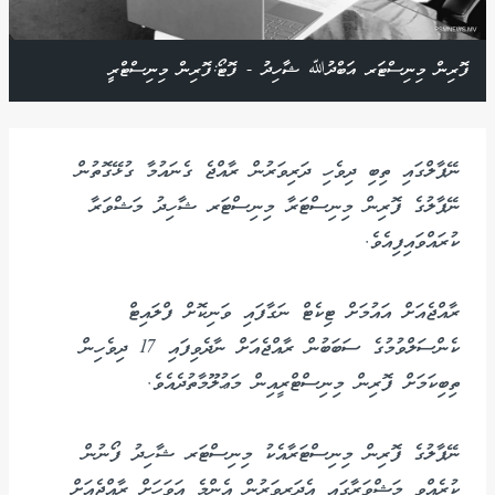
ފޮރިން މިނިސްޓަރ އަބްދުﷲ ޝާހިދު - ފޮޓޯ:ފޮރިން މިނިސްޓްރީ
ނޭޕާލްގައި ތިބި ދިވެހި ދަރިވަރުން ރާއްޖެ ގެނައުމާ ގުޅޭގޮތުން
ނޭޕާލުގެ ފޮރިން މިނިސްޓަރާ މިނިސްޓަރ ޝާހިދު މަޝްވަރާ
ކުރައްވައިފިއެވެ.
ރާއްޖެއަށް އައުމަށް ޓިކެޓް ނަގާފައި ވަނިކޮށް ފްލައިޓް
ކެންސަލްވުމުގެ ސަބަބުން ރާއްޖެއަށް ނާދެވިފައި 17 ދިވެހިން
ތިބިކަމަށް ފޮރިން މިނިސްޓްރީއިން މަޢުލޫމާތުދެއެވެ.
ނޭޕާލުގެ ފޮރިން މިނިސްޓަރާއެކު މިނިސްޓަރ ޝާހިދު ފޯނުން
ކުރެއްވި މަޝްވަރާގައި އެދަރިވަރުން އެންމެ އަވަހަށް ރާއްޖެއަށް