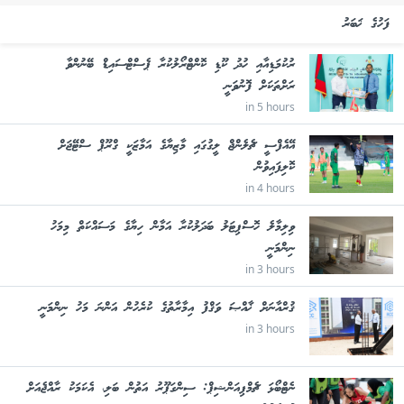
ފަހުގެ ޚަބަރު
ރުކުމަޑިއާއި ހުދު ކޫޑި ކޮންޓްރޯލުކުރާ ޕެސްޓްސައިޑް ބޭނުންވާ
ރަށްތަކަށް ފޮނުވަނީ
in 5 hours
އޭއެފްސީ ޗެލެންޖް ލީގުގައި މާޒިޔާގެ އަމާޒަކީ ގްރޫޕް ސްޓޭޖަށް
ކޮލިފައިވުން
in 4 hours
ވިލިމާލެ ހޮސްޕިޓަލު ބަދަލުކުރާ އަމާން ހިޔާގެ މަސައްކަތް މިމަހު
ނިންމަނީ
in 3 hours
ޤުރްއާނަށް ޚާއްޞަ ވަޤްފު އިމާރާތުގެ ކުރެހުން އަންނަ މަހު ނިންމަނީ
in 3 hours
ނެޓްބޯޅަ ޗެމްޕިއަންޝިޕް: ސިންގަޕޫރު އަތުން ބަލި، އެކަމަކު ރާއްޖެއަށް