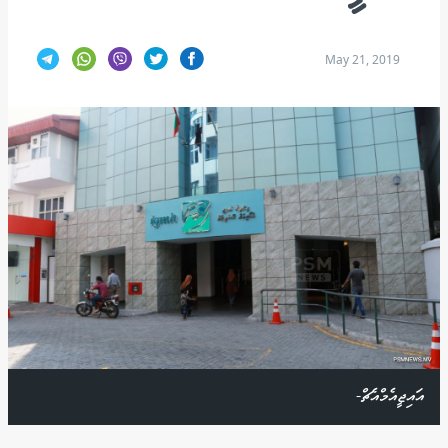
May 21, 2019
އައިޖީއެމްއެޗް-