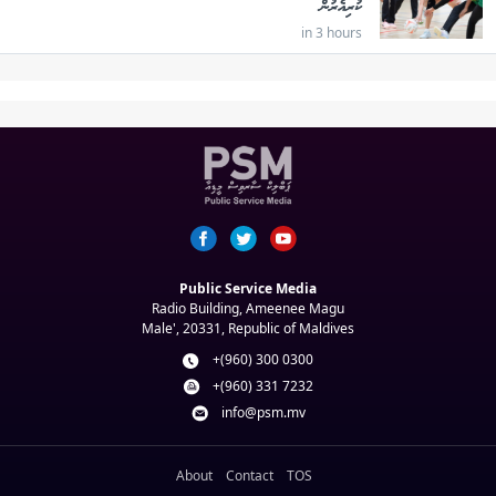
ކުރިއެރުން
in 3 hours
Public Service Media
Radio Building, Ameenee Magu
Male', 20331, Republic of Maldives
+(960) 300 0300
+(960) 331 7232
info@psm.mv
About
Contact
TOS