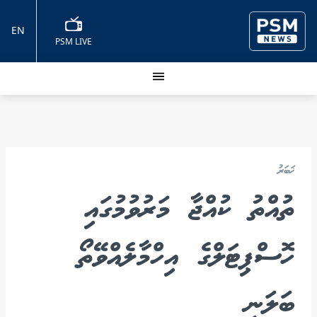
EN
PSM LIVE
ޚަބަރު
ތުއްތު ކުއްޖާ މަރުވުމުގައި
ހޮސްޕިޓަލްގެ އިހްމާލެއްވޭތޯ
ބަލަނީ