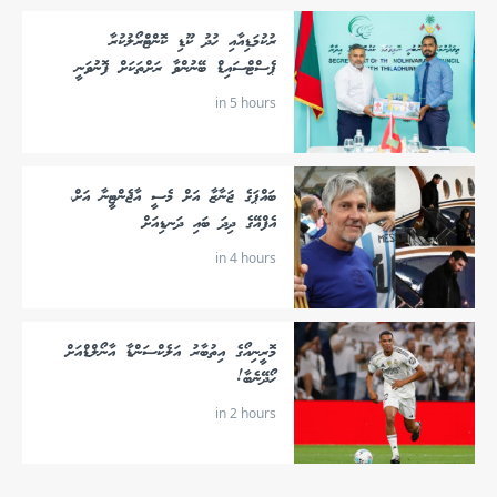
ރުކުމަޑިއާއި ހުދު ކޫޑި ކޮންޓްރޯލުކުރާ
ޕެސްޓްސައިޑް ބޭނުންވާ ރަށްތަކަށް ފޮނުވަނީ
in 5 hours
ބައްޕަގެ ޖަނާޒާ އަށް މެސީ އާޖެންޓީނާ އަށް،
އެފްއޭގެ ދިދަ ބައި ދަނޑިއަށް
in 4 hours
މޮރީނިއޯގެ އިތުބާރު އަލެކްސަންޑާ އާނޯލްޑްއަށް
ހޯދޭނެބާ!
in 2 hours