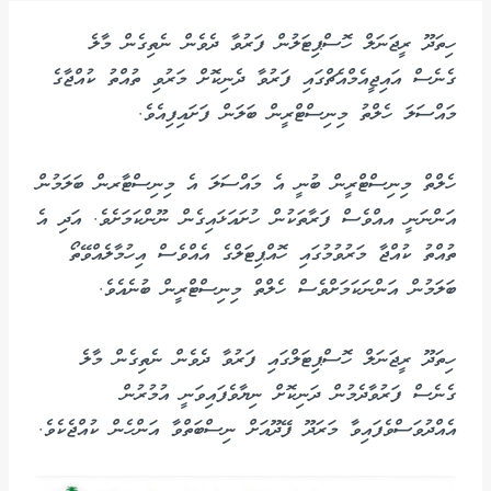
ހިތަދޫ ރީޖަނަލް ހޮސްޕިޓަލުން ފަރުވާ ދެވެން ނެތިގެން މާލެ
ގެނެސް އައިޖީއެމްއެޗްގައި ފަރުވާ ދެނިކޮށް މަރުވި ތުއްތު ކުއްޖާގެ
މައްސަލަ ހެލްތު މިނިސްޓްރީން ބަލަން ފަށައިފިއެވެ.
ހެލްތް މިނިސްޓްރީން ބުނީ އެ މައްސަލަ އެ މިނިސްޓާރން ބަލަމުން
އަންނަނީ އއްވެސް ފަރާތަކުން ހުށައަޅައިގެން ނޫންކަމަށެވެ. އަދި އެ
ތުއްތު ކުއްޖާ މަރުވުމުގައި ހޮއްޕިޓަލްގެ އެއްވެސް އިހުމާލެއްވޭތޯ
ބަލަމުން އަންނަކަމަށްވެސް ހެލްތް މިނިސްޓްރީން ބުނެއެވެ.
ހިތަދޫ ރީޖަނަލް ހޮސްޕިޓަލްގައި ފަރުވާ ދެވެން ނެތިގެން މާލެ
ގެނެސް ފަރުވާދެމުން ދަނިކޮށް ނިޔާވެފައިވަނީ އުމުރުން
އެއްދުވަސްވެފައިވާ މަރަދޫ ފޭދޫއަށް ނިސްބަތްވާ އަންހެން ކުއްޖެކެވެ.