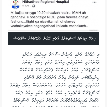
ހިތަދޫ ރީޖަނަލް ހޮސްޕިޓަލުގެ އެފްބީ ޕޭޖުން އަޕްޑޭޓްކުރު ސްޓޭޓަސް-
މި ކުއްޖާގެ މަރާއި ގުޅިގެން ސޯޝަލް މީޑިއާގައި ދައުރުވި
ވާހަތަކުގައި ބުނެފައިވަނީ މިކުއްޖާ މަރުވީ ހިތަދޫ ރީޖަނަލް
ހޮސްޕިޓަލުގައި ތުއްތު ކުދިންނަށް ފަރުވާދިނުމަށް ބޭނުންކުރާ
އިންކިއުބޭޓަރ ނެތިގެން އިތުރު ފަރުވާއަށް މާލެ ފޮނުވާލި
މަގުމަތީގައި ފްލައިޓްގައި ކަމަށެވެ. އެހެންނަމަވެސް ހިތަދޫ ރީޖަނަލް
ހޮސްޕިޓަލުން ބުނެފައިވަނީ ތުއްތު ކުއްޖާ މަރުވީ އިތުރު ފަރުވާ
ހޯދުމަށް އައިޖީއެމްއެމްއެޗްއަށް ބަދަލުކޮށް އައިޖީއެމް ހޮސްޕިޓަލްގެ