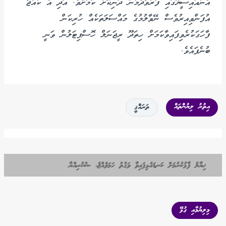
އެންއައިސީޔޫގައި ފަރުވާދެމުން ދަނިކޮށް ކަމަށެވެ. އަދި އެ ކުއްޖާ
އުފަންވިއިރުވެސް ނޭވާލުމުގެ މައްސަލަތަކެއް ހުރިކަން
ފާހަގަކުރެވިފައިވާކަމަށް ހިތަދޫ ރީޖަނަލް ހޮސްޕިޓަލުން ވަނީ
ބުނެފައެވެ.
އިތުރު ލިޔުންތައް
ތަރައްްޤީ
ޚިޔާލު ފާޅުކުރުމަށް ކަނޑައެޅިފައިވާ ވަގުތު ހަމަވެއްޖެ، ޝުކުރިއްޔާ
މިލިޔުމާއި ގުޅޭ