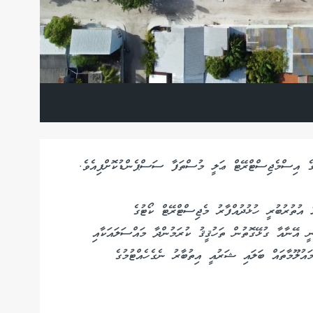
ުގެ އިސްމެޖިސްޓްރޭޓް ޢަލީ މުސްތަފާ ސަސްޕެންޑުކޮށްފިއެވެ.
ުތުރުބުރީ ހުޅުދުއްފާރު މެޖިސްޓްރޭޓް ކޯޓުގެ
 އޭނާއާ ގުޅޭގޮތުން ތަހުޤީޤު ކުރަމުންދާ މައްސަލައަކާއި
ައުލޫމާތައް ބަލައި ޝަރުއީ އިތުބާރު ނެގެހެއްޓުމުގެ