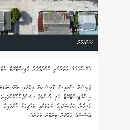
ހުޅުދުއްފާރު
މާޅޮސްމަޑުލު އުތުރުބުރީ ހުޅުދުއްފާރު މެޖިސްޓްރޭޓް ކޯޓ
ޖުޑިޝަލް ސާރވިސް ކޮމިޝަނުން ވިދާޅުވީ، މާޅޮސްމަޑުލު އ
އިސްމެޖިސްޓްރޭޓް ޢަލީ މުސްތަފާ ސަސްޕެންޑުކޮށްފައިވަނީ
ގުޅިގެން މައްސަލައިގެ ބާވަތަށާއި ތަހުޤީގަށް ހޯދާފައިވާ މ
އަސާސްގެ މައްޗަށް ބިނާކޮށް ކަމަށެވެ.