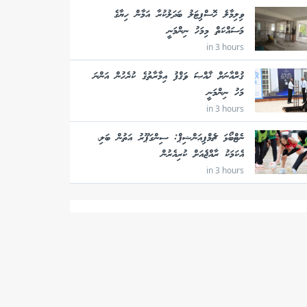
ވިލިމާލެ ހޮސްޕިޓަލު ބަދަލުކުރާ އަމާން ހިޔާގެ
މަސައްކަތް މިމަހު ނިންމަނީ
in 3 hours
ޤުރްއާނަށް ޚާއްޞަ ވަޤްފު އިމާރާތުގެ ކުރެހުން އަންނަ
މަހު ނިންމަނީ
in 3 hours
ނެޓްބޯޅަ ޗެމްޕިއަންޝިޕް: ސިންގަޕޫރު އަތުން ބަލި،
އެކަމަކު ރާއްޖެއަށް ކުރިއެރުން
in 3 hours