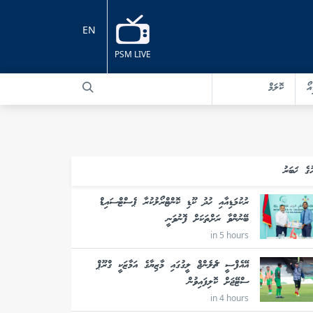
EN
PSM LIVE
އޯ
ކޮލަމް
ުގެ ޚަބަރު
ރުކުމަޑިއާއި ހުދު ކޫޑި ކޮންޓްރޯލުކުރާ ޕެސްޓްސައިޑް
ބޭނުންވާ ރަށްތަކަށް ފޮނުވަނީ
in 5 hours
އޭއެފްސީ ޗެލެންޖް ލީގުގައި މާޒިޔާގެ އަމާޒަކީ ގްރޫޕް
ސްޓޭޖަށް ކޮލިފައިވުން
in 4 hours