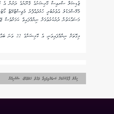
ޖުޑިޝަލް ސާރވިސް ކޮމިޝަނުގެ ޤާނޫނުގެ ދަށުން އެ ކޮމި
މަސައްކަތުން ދުރުކުރުވުމަށް ނިންމާފައިވާ ކަމަށްވެސް ޖޭ
މިގޮތަށް ނިންމާފައިވަނީ، އެ ކޮމިޝަންގެ 22 ވަނަ ބައްދަލުވުމުގައެވެ.
ޚިޔާލު ފާޅުކުރުމަށް ކަނޑައެޅިފައިވާ ވަގުތު ހަމަވެއްޖެ، ޝުކުރިއްޔާ