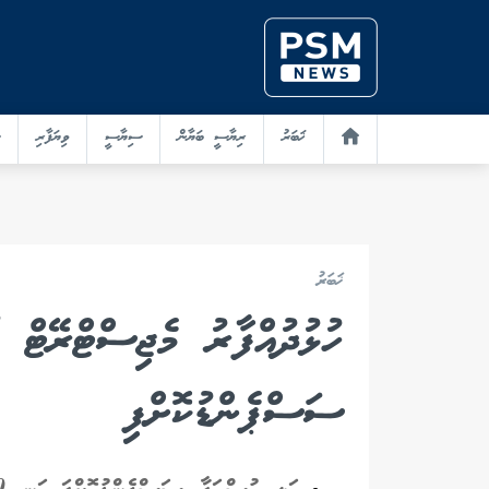
ޚަބަރު
ރިޔާސީ ބަޔާން
ސިޔާސީ
ވިޔަފާރި
ޚަބަރު
ހުޅުދުއްފާރު މެޖިސްޓްރޭޓް 
ސަސްޕެންޑުކޮށްފި