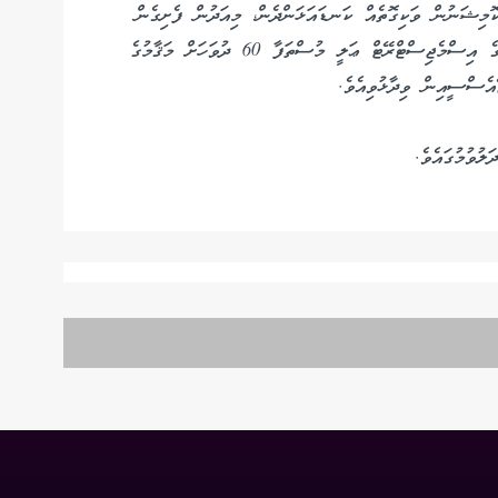
ޝަނުން ވަކިގޮތެއް ކަނޑައަޅަންދެން، މިއަދުން ފެށިގެން
މާޅޮސްމަޑުލު އުތުރުބުރީ ހުޅުދުއްފާރު މެޖިސްޓްރޭޓް ކޯޓުގެ އިސްމެޖިސްޓްރޭޓް ޢަލީ މުސްތަފާ 60 ދުވަހަށް މަޤާމުގެ
އެސްސީއިން ވިދާޅުވިއެވެ.