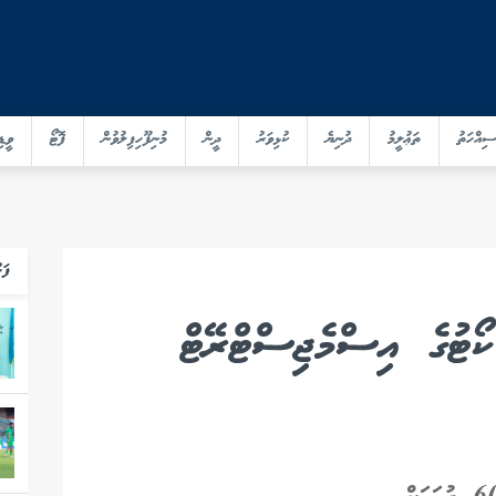
ސިއްހަތު
ތަޢުލީމު
ދުނިޔެ
ކުޅިވަރު
ދީން
މުނިފޫހިފިލުވުން
ފޮޓޯ
ވީޑި
ފަހ
ކޯޓުގެ އިސްމެޖިސްޓްރޭޓް