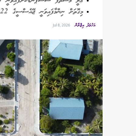
ޢަލީ މުސްތަފާ ސަސްޕެންޑުކޮށްފައިވަނީ 60 ދުވަހަށް
މިގޮތަށް ނިންމާފައިވަނީ ޖޭއެސްސީގެ 22ވަނަ ބައްދަލުވުމުގައި
އަހުމަދު އިޖްލާން
Jul 8, 2026