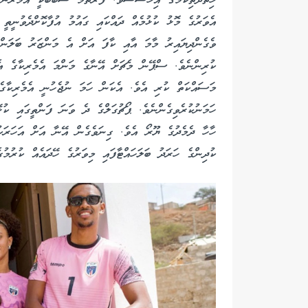
ހިތްދަތިކަމުގެ އިހުސާސެވެ. ފުރަތަމަ ސަބަބަކީ އުމުރުން
އެވަރުގެ މޮޅު ކުޅުމެއް ދައްކައި ގައުމު އުފާކޮށްދެވުނީތ
ވެގެންދިޔައިރު މާމަ އާއި ކާފަ އަށް އެ މަންޒަރު ބަލަން 
ކުރިންނެވެ. ސްޕޭން މެޗަށް އޭނާގެ މަންމަ އެމެރިކާގެ އެޓ
ހަމަނުކުރެވިގެންނެވެ. ޕޯޗުގަލްގެ ދެ ވަނަ ފަންތީގައި ކު
ހާހާ ދެމެދުގެ ޔޫރޯ އެވެ. ގިނަވެގެން އޭނާ އަށް އަހަރަކު
ކުދިންގެ ހަރަދު ބަލަހައްޓާފައި މިވަރުގެ ހޭދައެއް ކުރުމު