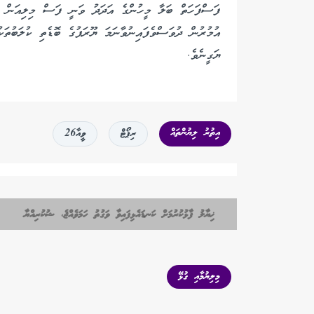
ފަސްފަހަތް ބަލާ މީހުންގެ އަދަދު ވަނީ ފަސް މިލިއަން ހު
އުމުރުން ދުވަސްވެފައިނުވާނަމަ ޔޫރަޕުގެ ބޮޑެތި ކުލަބުތ
ޔަގީނެވެ.
އިތުރު ލިޔުންތައް
ރިޕޯޓް
ވީއާ26
ޚިޔާލު ފާޅުކުރުމަށް ކަނޑައެޅިފައިވާ ވަގުތު ހަމަވެއްޖެ، ޝުކުރިއްޔާ
މިލިޔުމާއި ގުޅޭ