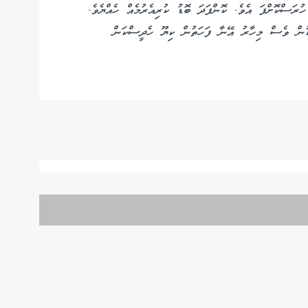
ރަސްކޮށްފަ އެވެ. ކޮންފަދަ ބޮޑު ކުރިއެރުމެއް ހެއްޔެވެ.
ަކުން ވެސް މިހާރު އޭނާ ފަހަތުން ކިޔޫ ހެދީސްކަން