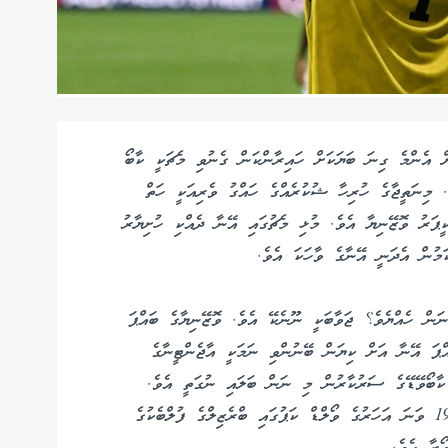
ށް އެންމެ ގިނަ ބަޔަކަށް ހައިރާންކަން ގެނުވި މެޗަކީ ކާބޯ
. މިނަތީޖާގެ ހުރިހާ ޝުކުރެއްގެ ހައްގު ވެރިއަކީ ހަތް
ކީޕަރު ވޮޒޭނިޔާ އެވެ. މުޅި މެޗުގައި އޭނާ ދެއްކި ހުށިޔާރު
ަމުން އެދަނީ އޭނާގެ ވާހަކަ އެވެ.
ން ހެއްޔެވެ؟ ޖަވާބަކީ ނޫނެކޭ އެވެ. ވޮޒޭނިޔާގެ ބައްޕަ
އްޕަ އޭނާ އަށް ކިޔަން ބޭނުންވި ނަމަކީ އާޖެންޓީނާގެ
ކާބޯވޭޑޭގެ ސަރުކާރުން މި ނަން ބަލައި ނުގަތީ އެވެ.
ދެވަނަ އަށް ހުށަހެޅި ނަމަކީ ޖޯސެމާރް އެވެ. މިއީ 1986 ވަނަ އަހަރުގެ ވޯލްޑް ކަޕުގައި ބްރެޒިލްގެ ފުލްބެކުގެ