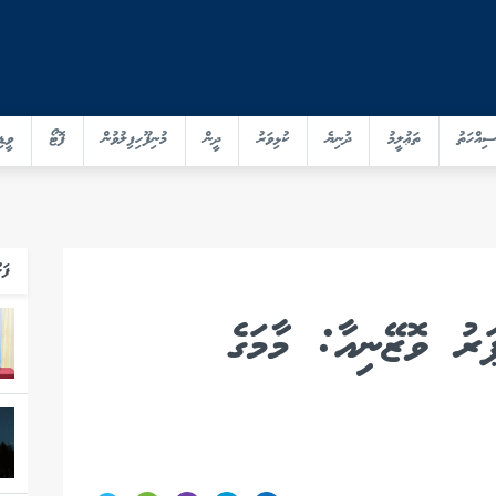
ސިއްހަތު
ތަޢުލީމު
ދުނިޔެ
ކުޅިވަރު
ދީން
މުނިފޫހިފިލުވުން
ފޮޓޯ
ވީޑި
ފަހ
ު ވޮޒޭނިއާ: މާމަގެ