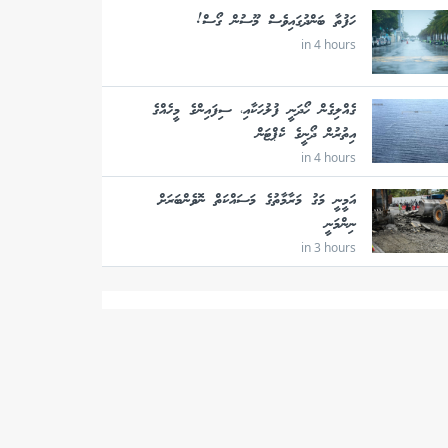
ހަފުތާ ބަންދުގައިވެސް މޫސުން ގޯސް!
in 4 hours
ގެއްލިގެން ހޯދަނީ ފުލުހަކާއި، ސިފައިންގެ މީހެއްގެ
އިތުރުން ދޯނީގެ ކެޕްޓަން
in 4 hours
އަމީނީ މަގު މަރާމާތުގެ މަސައްކަތް ނޮވެންބަރަށް
ނިންމަނީ
in 3 hours