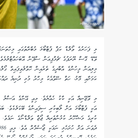
މި ފަހަރުގެ ވޯލްޑް ކަޕް ފުޓްބޯޅަ މުބާރާތުގައި މިހާތަނަ
ވޭޑޭ ގޮސް ޔޫރަޕުގެ ޗެމްޕިއަން ސްޕޭން އޮބަހައްޓާލުމެވެ
މިލިއަން މީހުންގެ އާބާދީގެ ތެރެއިން ހޮވާލެވިފައިވާ ގޯލް
ކަމަށާއި މޮޅު، ހަތް ސޭވާއެކު މިހާރު މުޅި ދުނިޔެ ދައްކ
މި ވޮޒޭނިޔާ އަކީ ކާކު ހެއްޔެވެ. މިއީ އޭނާގެ އަސްލު ނަ
އަކީ ފުޓްބޯޅަ އަށް ލޯބިކުރި ސިފައިންގެ ބޭކަލެކެވެ. ބަ
ކުރީގެ މަޝްހޫރު ކުޅުންތެރިޔާ ޖޯޖް ވަލްޑާނޯގެ ނަމެވެ. 