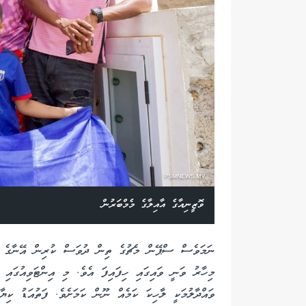
ވޮޒީނިއާގެ އާއިލާގެ މެމްބަރުން
ނަމަވެސް ސްޕޭން މެޗުގެ ތިން ދުވަސް ކުރިން އޭނާގެ މަ
މިހާރު ވަނީ ވައިގައި ހިފައިފަ އެވެ. މި އިންޓަވިއުގައި 
ވައްދާލުމަކީ ލާހިކަ ކަމެއް ނޫން ކަމަށެވެ. ފަތުއަޑު ކިޔާ