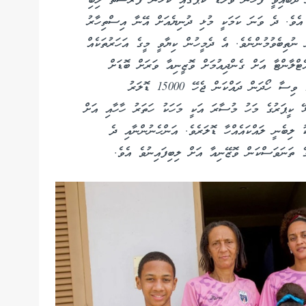
 ދެބައިވީ ފަހުން ވޯލްޑް ކަޕުގައި ކުޅެން ފުރުސަތު ލިބި
ީ އެވެ. ދެ ވަނަ ކަމަކީ މުޅި ދުނިޔެއަށް އޭނާ އިސްތިހާރު
ނުތިބެވުމުންނެވެ. އެ ދެމީހުން ކިޔާވީ މީގެ އަހަރުތަކެއް
ްލާންޓާ އަށް ގެންދިއުމަށް ވޮޒީނިއާ ވަރަށް ބޮޑަށް
މަސައްކަތް ކުރި އެވެ. އެކަން ހަމަ ނުޖެހުނީ އެމެރިކާގެ ވިސާ ހޯދަން ދައްކަން ޖެހޭ 15000 ޑޮލަރު
ޅޭ ކީޕަރުގެ މަހު މުސާރަ އަކީ މަހަކު ހަތަރު ހާހާއި އަށް
 ލިބެނީ ލައްކައެއްހާ ޑޮލަރެވެ. އަންހެނުންނާއި ދެ
ގެ ތަނަވަސްކަން ވޮޒޭނިއާ އަށް ލިބިފައިނުވެ އެވެ.