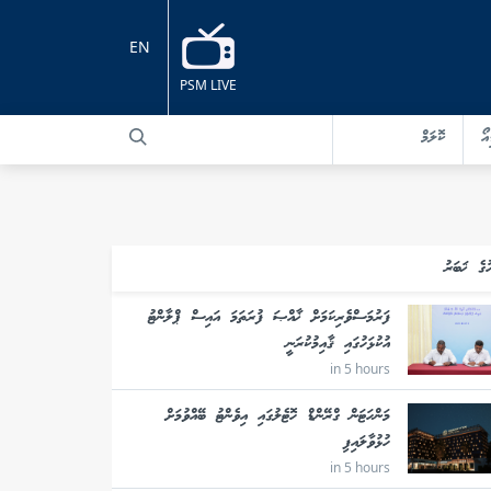
EN
PSM LIVE
އޯ
ކޮލަމް
ުގެ ޚަބަރު
ފަރުމަސްވެރިކަމަށް ޚާއްޞަ ފުރަތަމަ އައިސް ޕްލާންޓު
އުކުޅަހުގައި ޤާއިމުކުރަނީ
in 5 hours
މަންހަޓަން ގްރޭންޑް ހޮޓެލުގައި އިވެންޓު ބޭއްވުމަށް
ހުޅުވާލައިފި
in 5 hours