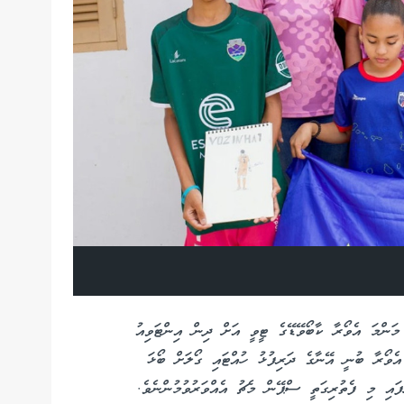
ންމަ އެވޯރާ ކާބޯވޭޑޭގެ ޓީވީ އަށް ދިން އިންޓަވިއު
އެވޯރާ ބުނީ އޭނާގެ ދަރިފުޅު ހުއްޓައި ގޯލަށް ބޯޅަ
ފައި މި ފެތުރިގަތީ ސްޕޭން މެޗު އެއްވަރުވުމުންނެވެ.