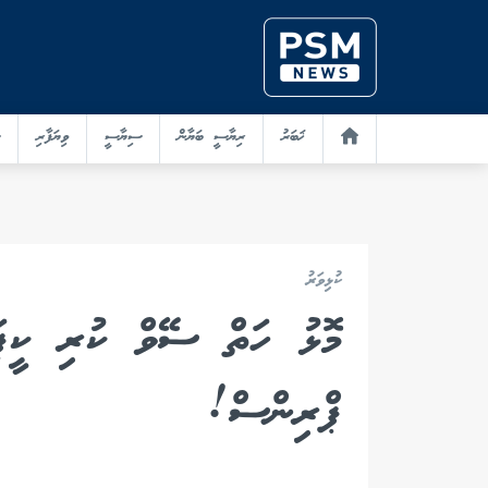
ޚަބަރު
ރިޔާސީ ބަޔާން
ސިޔާސީ
ވިޔަފާރި
ކުޅިވަރު
މޮޅު ހަތް ސޭވް ކުރި ކީޕަރ
ޕްރިންސް!