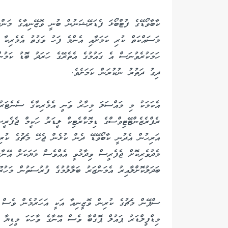
ކާބާވޯޑޭގެ ފުޓްބޯޅަ ފެޑަރޭޝަނުން ބުނީ ވޮޒޭނިއާގެ މަންމ
މަސައްކަތް ކުރި ކަމަށާއި އެންމެ ފަހު ވަގުތު އެމެރިކާ 
ދިގު ދަތުރު ނުކުރަން ކަމަށެވެ.
އެކަމަކު މި މައްސަލަ މިހާރު ވަނީ އެމެރިކާގެ ސެނެޓަރ
ރެފްރެޒެންޓޭޓިވްސްގެ ޑިމޮކްރެޓިކް ލީޑަރު ހަކީމް ޖެފެރ
އަރިހުން އެދުނީ ކާބޯވޭޑޭ ދެން ކުޅެން ޖެހޭ މެޗުގެ ކުރ
މެދުވެރިކޮށް ޖެފެރީސް ވިދާޅުވީ އެއްވެސް މަޔަކަށް އޭނާ
ބަދަލުކޮށްލާއިރު އެމަންޒަރު ބަލާލުމުގެ ފުރުސަތުން މަހުރ
ސްޕޭން މެޗުގެ ކުރިން ވޮޒީނިއާ އަކީ އަހަރުމެން ވެސް 
މިޑްފީލްޑަރު ޕައުލް ޕޮގްބާ ވެސް އޭނާގެ ވާހަކަ މީޑިޔާ އ