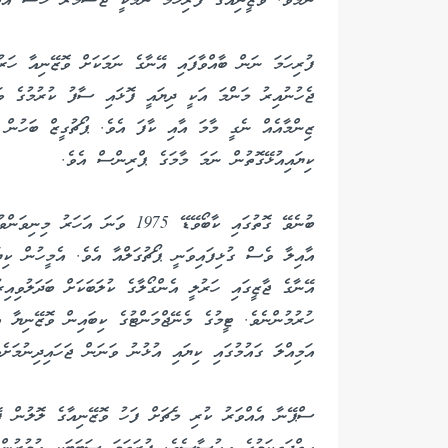
ނަމެވެ. ވޮޒީނިއާގެ ފުރިހަމަ ނަމަކީ ޖޯސެމާރް ހޯސޭ އެވ
ފުރިހަމަ ނަން ބާއްވާފައި އޭނާގެ ނަމަކަށް ވޮޒޭނިއާ ހަރ
ޖެހުނުއިރު މަންމަ އަކީ ދިޔައީ ފޮޅައި ސާފު ކުރުމުގެ ވަޒ
ޒިންމާއެއް ނެގީ މާމަ އާއި ކާފަ އެވެ. ޕޯޗުގީޒް ބަހުން ވ
ކިޔައިއުޅޭގޮތުން ނަމަ މާމަގެ ޕްރިންސް އެވެ.
ބުނެވޭ ގޮތުގައި ކާބޯވޭޑޭ 1975 ވަ
އާއިލާ ވެސް ގުޅިފައިވަނީ ޕޯޗުގަލްއާ އެވެ. އެމީހުން ކި
އޭނާގެ ޖާޒީގައި ހަރުލީ އެންގޯލާގެ ކުލަބަކަށް ބަދަލުވިއ
ހުރުމުންނެވެ. ޓީމުގެ މެނޭޖްމަންޓުގެ ކިބައިން ވޮޒޭނިޔާ 
އަމިއްލަ ގައުމުގައި ކިޔައި އުޅުނު ވަނަން ޖަހައިދިނުމަށެވ
ސްޕޭނާ އެއްވަރު ކުރި މެޗަށް ފަހު ވޮޒޭނިއާގެ ލޮލުން ފޭބ