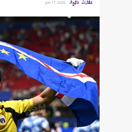
ޢަބްދުﷲ އަޒްމީން
Jun 17, 2026