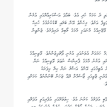
ޯރާ އެވެ.
ުވީ ދެ ކަމަކާ ހެދި އެވެ. ބައްޕަ އަސްކަރިއްޔާގައި އުޅެން
ީފާ އަށެވެ. މިހެންވެ އޭނާ ބަލައި ބޮޑުކުރުމުގެ ހުރިހާ
ޮޒޭނިއާގެ މާނައަކީ މާމަގެ ލޯބިވާ ދަރިފުޅެވެ. ޖެންޒީން
ނަ އަހަރު މިނިވަންވުމާ ހަމައަށް އެތަނުގައި އުޅުނީ ޕޯޗުގީޒުންނެވެ. ވޮޒީނިއާގެ
ޔައި އުޅުނު މާމަގެ ޕްރިންސް، ނުވަތަ ވޮޒީނިއާގެ ނަން
ިރު އެޓީމުގައި އޭނާގެ އަސްލު ނަން ކިޔާ ކީޕަރަކު
އެދުނީ ޖާޒީގައި ޖޯސެމާރް ދޭއް ޖަހަން ބޭނުންނުވާ ކަމަށާއި
ެ.
ީ އުފަލުގެ ކަރުނަ އެވެ. ހިތުތެރޭގައި އުފެދިގަތީ އުފަލާއި