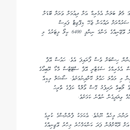
ަ މެޗު ބަލަން އެމެރިކާ އަށް ދިއުމަށް ވަރަށް ބޮޑަށް
ސަރުކާރަށް ދައްކަން ޖެހޭ ޑިޕޮޒިޓް ފައިސާ
ހަމަކުރެވުނަސް އެ ގައުމުގެ އެތެރޭގެ ހަރަދު ބޮޑު ކަމުން ވޮޒޭނިއާގެ މަންމަ ނިންމީ 6400 ކީލޯ މީޓަރުގެ މި
ުންނާ ހިސާބަށް ވެސް ފޯރައިފަ އެވެ. ހައުސް އޮފް
ީސް، އެމެރިކާގެ ސެކެޓްރީ އޮފް ސްޓޭޓްސް މާކޯ ރޫބިއޯގެ
ިން މި މައްލަ ހައްލު ކޮށްދިނުމަށެވެ. ސޯޝަލް މީޑިއާ
ގެ ލޯބިވާ ދަރިފުޅު ގޮސް ވޯލްޑް ކަޕްގެ ތާރީހު
ޫމް ވިޔަދީގެން ނުވާނެ ކަމަށެވެ.
ދަންނަ މީހެއް ނޫނެވެ. އެކަމަކު ފްރާންސްގެ ކުރީގެ
ަށް ދޫކޮށްލުން ފަދަ ކަންކަމާހުރެ މިހާރު ވޮޒީނިއާގެ