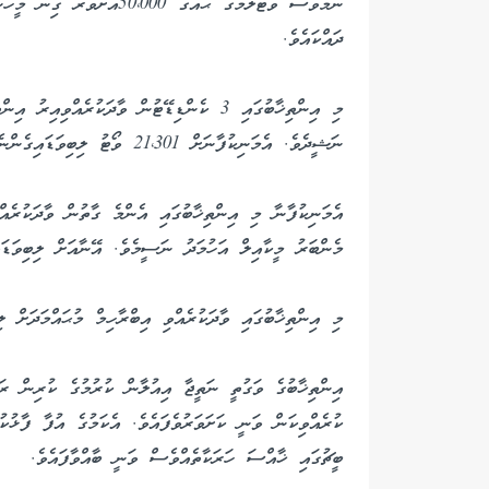
ނަމަވެސް ވޯޓުލުމުގެ ޙައްގު 
ދައްކައެވެ.
މި އިންތިޚާބުގައި 3 ކެންޑިޑޭޓުން ވާދަކުރެއްވ
ނަޝީދެވެ. އެމަނިކުފާނަށް 21،301 ވޯޓު ލިބިވަޑައިގެންނެވިއެވެ.
އެމަނިކުފާނާ މި އިންތިޚާބުގައި އެންމެ ގާތުން ވާދަކުރެއް
މެންބަރު މީކާއިލް އަހުމަދު ނަސީމެވެ. އޭނާއަށް ލިބިވަޑައިގެންނެވީ 
މި އިންތިޚާބުގައި ވާދަކުރެއްވި އިބްރާހިމް މުޙައްމަދަށް ލިބުނީ 132 
އިންތިޚާބުގެ ވަގުތީ ނަތީޖާ އިއުލާން ކުރުމުގެ ކުރިން 
ކުރެއްވިކަން ވަނީ ކަށަވަރުވެފައެވެ. އެކަމުގެ އުފާ ފާޅުކ
ބީޗުގައި ޚާއްސަ ހަރަކާތެއްވެސް ވަނީ ބާއްވާފައެވެ.