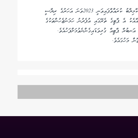
ރައީސް ނަޝީދު އެމްޑީޕީގެ ޗެއަރޕާސަންގެ އިންތިޚާބު ކާމިޔާބު ކުރައްވާފައިވަނީ 2023ވަނަ އަހަރުގެ ރިޔާސީ
އާއެކު އެ ޕާޓީގެ ތެރޭގައި އުފެދުނު ހަމަނުޖެހުންތަކުގެ
ަނބުރާ ޕާޓީއާ ގުޅިވަޑައިގެންނެވުމަށްފަހުއެވެ.
ން މަހުގައެވެ.