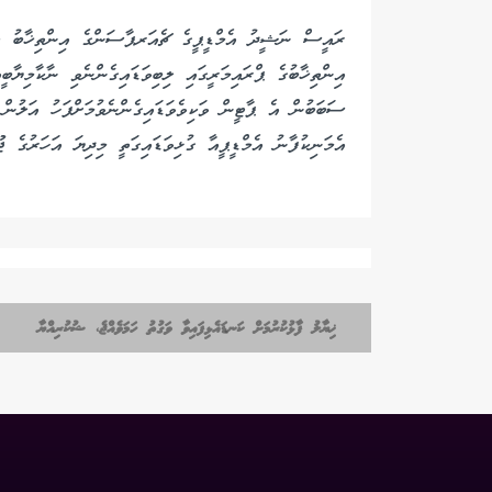
އިންތިޚާބުގެ ޕްރައިމަރީގައި ލިބިވަޑައިގެންނެވި ނާކާމިޔާބީ
ސަބަބުން އެ ޕާޓީން ވަކިވެވަޑައިގެންނެވުމަށްފަހު އަލުން އ
އެމަނިކުފާނު އެމްޑީޕީއާ ގުޅިވަޑައިގަތީ މިދިޔަ އަހަރުގެ ޖޫ
ޚިޔާލު ފާޅުކުރުމަށް ކަނޑައެޅިފައިވާ ވަގުތު ހަމަވެއްޖެ، ޝުކުރިއްޔާ