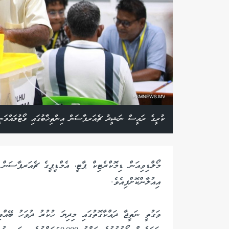
ކުރީގެ ރައީސް ނަޝީދު ޗެއަރޕާސަން އިންތިޚާބުގައި ވޯޓުލައްވަނ
މޯލްޑިވިއަން ޑިމޮކްރެޓިކް ޕާޓީ، އެމްޑީޕީގެ ޗެއަރޕާސަން 
އިއުލާންކޮށްފިއެވެ.