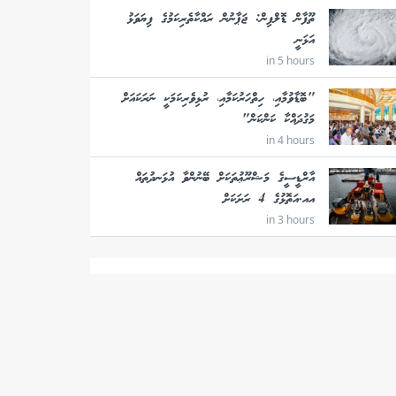
ތޫފާން ޑޮލްފިން: ޖަޕާނުން ރައްކާތެރިކަމުގެ ފިޔަވަޅު
އަޅަނީ
in 5 hours
"ބޮޑާވުމާއި، ހިތްހަރުކަމާއި، ރުޅިވެރިކަމަކީ ނަރަކައަށް
މަގުދައްކާ ކަންކަން"
in 4 hours
އާރްޑީސީގެ މަޝްރޫޢުތަކަށް ބޭނުންވާ އުޅަނދުތައް
އއ.އަތޮޅުގެ 4 ރަށަކަށް
in 3 hours