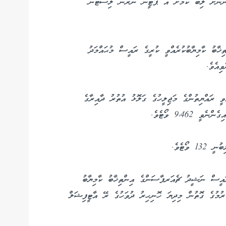
50،000އަށްވުރެ ގިނަ މީހުންނަށް ލިބޭ ކަމަށް އެ ޕާޓީން ނެރުނު ލިސްޓުން
ިއިރު އިންތިޚާބު ކާމިޔާބުކުރެއްވީ ކުރީގެ ރައީސް މުޙައްމަދު
ވީ ރައްޔިތުންގެ މަޖިލީހުގެ ގަލޮޅު އުތުރު ދާއިރާގެ
9،462 ވޯޓެވެ.
ވޯޓެވެ.
ރައީސް ނަޝީދު ޗެއަރޕާސަންގެ އިންތިޚާބު ކާމިޔާބު
ުރުމުގެ ގޮތުން މިދިޔަ ހޮނިހިރު ދުވަހުގެ ރޭ އާޓީފިޝަލް