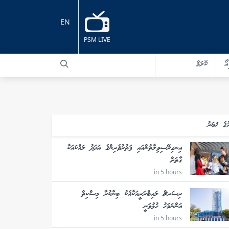
EN
PSM LIVE
އޯ
ކޮލަމް
ުގެ ޚަބަރު
އިނގިރޭސިވިލާތުންއައި ފަތުރުވެރިންގެ އަދަދު ލައްކައަކާ
ގާތަށް
in 5 hours
ރިސަރޗް ލައިބްރަރީއަކާއެކު ބިނާކުރާ މިސްކިތް
އަންނަމަހު ހުޅުވަނީ
in 5 hours