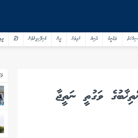
ސިއްހަތު
ތަޢުލީމު
ދުނިޔެ
ކުޅިވަރު
ދީން
މުނިފޫހިފިލުވުން
ފޮޓޯ
ވީޑި
ފަހ
ިޚާބުގެ ވަގުތީ ނަތީޖާ