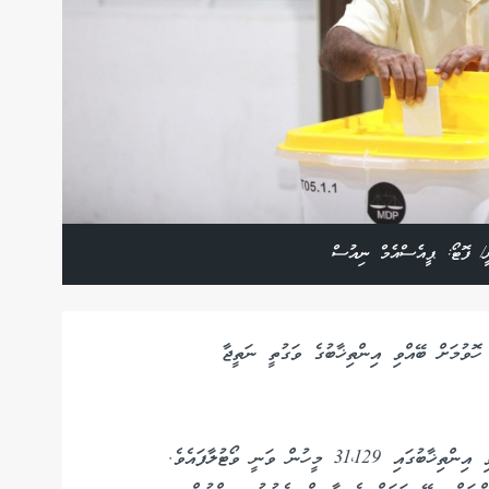
ީ/ ފޮޓޯ: ޕީއެސްއެމް ނިއުސް
ހޮވުމަށް ބޭއްވި އިންތިޚާބުގެ ވަގުތީ ނަތީޖާ
ވަގުތީ ނަތީޖާ ދައްކާގޮތުގައި މިދިޔަ ހުކުރު ދުވަހު ބޭއްވި އިންތިޚާބުގައި 31،129 މީހުން ވަނީ ވޯޓުލާފައެވެ.