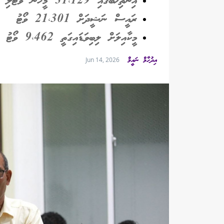
އިންތިޚާބުގައި 31،129 މީހުން ވޯޓުލި
ރައީސް ނަޝީދަށް 21،301 ވޯޓު
މީކާއިލަށް ލިބިވަޑައިގަތީ 9،462 ވޯޓު
އިދުހާމް ނައީމް
Jun 14, 2026