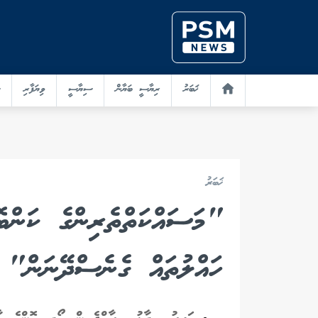
ޚަބަރު
ރިޔާސީ ބަޔާން
ސިޔާސީ
ވިޔަފާރި
ޚަބަރު
"މަސައްކަތްތެރިންގެ ކަންބޮޑ
ހައްލުތައް ގެނެސްދޭނަން"