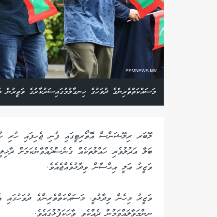
މަސައްކަތްތެރިންގެ ދުވަހުގެ ހިނގާލުމުގައިސަރުކާރުގެ ވަޒީރުން ބ
ލޭބަރ ރިލޭޝަންސް އޮތޯރިޓީގައި ފުނި ޖެހިފައި ހުރި ހުރި
ބަލާ އަދުލުވެރި ހައްލުތަކެއް ގެނެސްދެއްވާނެކަމަށް ދާޚިލ
ވަޒީރު ޢަލީ އިޙްސާން ވިދާޅުވެއްޖެއެވެ.
ވަޒީރު މިހެން ވިދާޅުވީ، މަސައްކަތްތެރިންގެ ދުވަހުގައި އ
ނިންމަވާލައްވަމުން ދެއްކެވި ވާހަކަފުޅުގައެވެ.