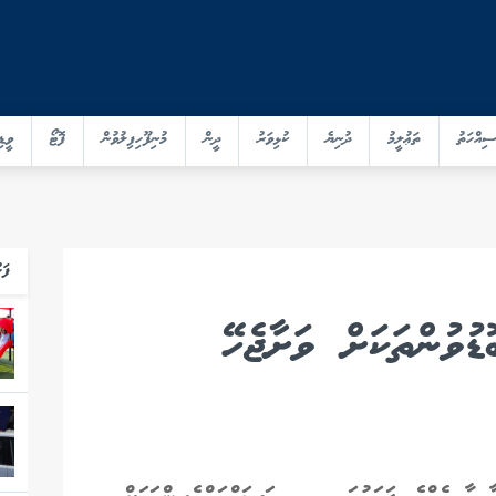
ސިއްހަތު
ތަޢުލީމު
ދުނިޔެ
ކުޅިވަރު
ދީން
މުނިފޫހިފިލުވުން
ފޮޓޯ
ވީޑި
ފަހ
ުވުންތަކަށް ވަށާޖެހޭ