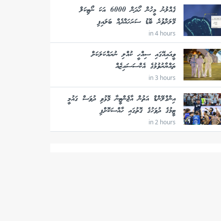
ގެއްލުނު މީހުން ހޯދަން 6000 އަކަ ނޯޓިކަލް
މޭލަށްވުރެ ބޮޑު ސަރަހައްދެއް ބަލައިފި
in 4 hours
ވީއައިއޭގައި ސިއްހީ ކުއްލި ނުރައްކަލަކަށް
ތައްޔާރުވުމުގެ އެކްސަސައިޒެއް
in 3 hours
އިންގްލޭންޑް އަތުން އާޖެންޓީނާ މޮޅުވި ދުވަސް ގައުމީ
ޓީމުގެ ދުވަހުގެ ގޮތުގައި ހާއްސަކޮށްފި
in 2 hours