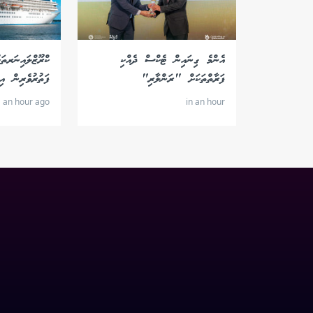
އެންމެ ގިނައިން ޓެކްސް ދެއްކި
ކްރޫޒްލައިނަރތަ
ފަރާތްތަކަށް "ރަންލާރި"
ފަތުރުވެރިން އިތ
an hour ago
in an hour