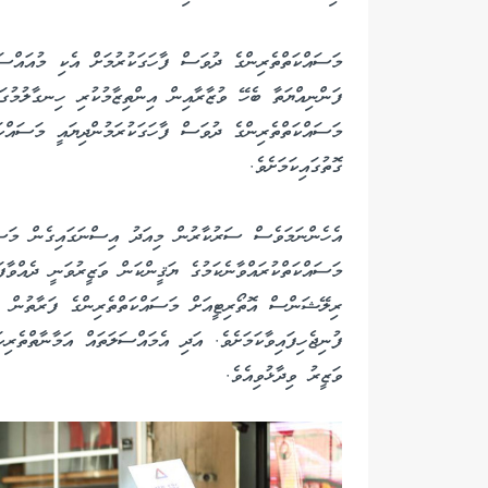
މަސައްކަތްތެރިންގެ ދުވަސް ފާހަގަކުރުމަށް އެކި މުއައްސަ
ފަންނިއްޔަތާ ބެހޭ ވުޒާރާއިން އިންތިޒާމުކުރި ހިނގާލުމުގ
މަސައްކަތްތެރިންގެ ދުވަސް ފާހަގަކުރަމުންދިޔައީ މަސައްކ
ގޮތުގައިކަމަށެވެ.
އެހެންނަމަވެސް ސަރުކާރުން މިއަދު އިސްނަގައިގެން މަސައް
މަސައްކަތްކުރައްވާނެކަމުގެ ޔަޤީންކަން ވަޒީރުވަނީ ދެއްވާ
ރިލޭޝަންސް އޮތޯރިޓީއަށް މަސައްކަތްތެރިންގެ ފަރާތުން އަ
ފުނިޖެހިފައިވާކަމަށެވެ. އަދި އެމައްސަލަތައް އަމާނާތްތެރިކ
ވަޒީރު ވިދާޅުވިއެވެ.