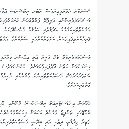
"ސަރުކާރު ހަވާލުވީއިރުވެސް، ލޭބަރ ރިލޭޝަންސް އޮތޯރިޓ
މަސައްކަތްތެރިންނާއި ވަޒީފާދޭ ފަރާތްތަކުން ހުށައަޅާފައިވ
އަމާނާތްތެރިކަމާއެކު އަދުލުވެރި ހައްލެއް ގެނެސްދޭނަން. 
ޤައިމުކުރެވިފައިވަކަން ކަށަވަރުކުރުމަކީ ސަރުކާރުގެ އަމާޒު
މަސައްކަތްތެރިކަމާ ބެހޭ ވަޒީރު ޢަލީ އިޙްސާން ވިދާޅުވީ، 
ގިނަކަންކަން އަތުން ދޫވެފައިވާކަމަށެވެ. އެހެންނަމަވެސް 
ކަށަވަރުކުރުމަށް، މަސައްކަތްތެރިންނާ ގުޅުންހުރި މުހިއްމު 
ގޮތުގައިކަމަށެވެ.
އެގޮތުން އިންޑަސްޓްރިއަލް ރިލޭޝަންސްގެ ޤާނޫނާއި، އޮކި
ރާއްޖޭގައި ތަންފީޒު ވެގެންދާ އަހަރަށް މިއަހަރުވެގެންދާނެކ
ވަޒީރު ވިދާޅުވީ، ދިވެހި އަދި ބިދޭސީ މަސައްކަތްތެރިންނަ