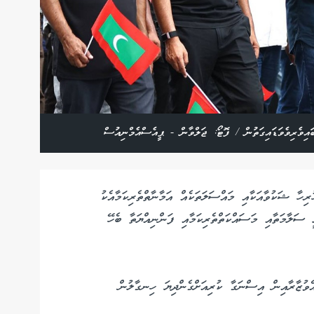
ައިވެރިވެވަޑައިގަތުން / ފޮޓޯ: ޖަލްވާން - ޕީއެސްއެމްނިއުސް
ހާ ޝަކުވާއަކާއި މައްސަލަތަކެއް އަމާނާތްތެރިކަމާއެކު
ީ ސަލާމަތާއި މަސައްކަތްތެރިކަމާއި ފަންނިއްޔަތާ ބެހޭ
ެވުޒާރާއިން އިސްނަގާ ކުރިއަށްގެންދިޔަ ހިނގާލުން