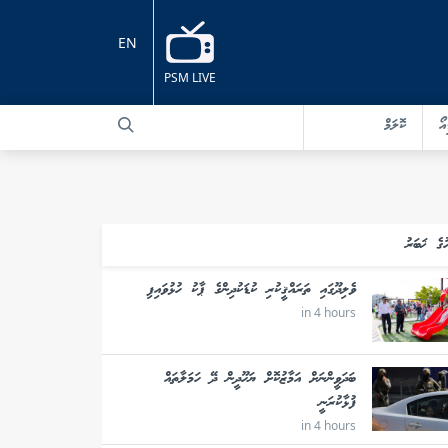
EN
PSM LIVE
އޯ
ކޮލަމް
ުގެ ޚަބަރު
ވެލިދޫގައި ތަރައްޤީކުރި ކުޑަކުދިންގެ ޕާކު ހުޅުވައިފި
in 4 hours
ބަދަވީންނަށް އަމާޒުކޮށް ޔަހޫދީން ދޭ ހަމަލާތައް
ފުޅާކުރަނީ
in 4 hours