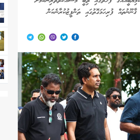
ިޔާބީއެއްގެ ފަހަތުގައި ތިބީ މަސައްކަތްތެރިންކަމަށް
ޤާނޫނުތައް ފުރިހަމަގޮތުގައި ތަންފީޒުކުރާނެކަން