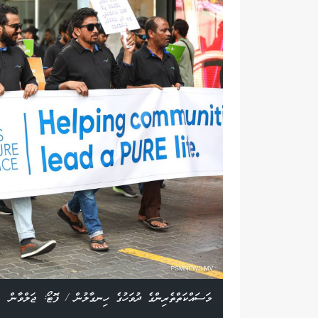
މަސައްކަތްތެރިންގެ ދުވަހުގެ ހިނގާލުން / ފޮޓޯ: ޖަލްވާން