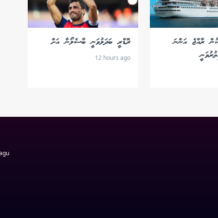
ކުން ރާއްޖެ އަންނަ
ރޮޑްރީ ބަދަލުވަނީ ބާސެލޯނާ އަށް
ުރުވަނީ
12 hours ago
Magu