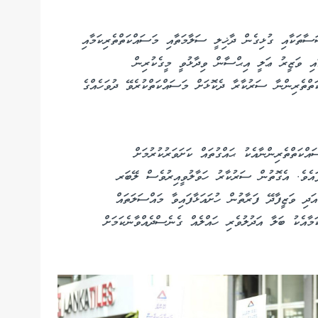
ސާތަކާއި ގުޅިގެން ދާޚިލީ ސަލާމަތާއި މަސައްކަތްތެރިކަމާއި
ައި ވަޒީރު ޢަލީ އިޙްސާން ވިދާޅުވީ މީގެކުރިން
ަތްތެރިންނާ ސަރުކާރާ ދެކޮޅަށް މަސައްކަތްކުރެވޭ ދުވަހެއްގެ
ކަތްތެރިންނާއެކު ޙައްގުތައް ކަށަވަރުކުރުމަށް
ފައެވެ. އެގޮތުން ސަރުކާރު ހަވާލުވީއިރުވެސް ލޭބަރ
ދި ވަޒީފާދޭ ފަރާތުން ހުށައަޅާފައިވާ މައްސަލަތައް
ަމާއެކު ބަލާ އަދުލުވެރި ހައްލެއް ގެނެސްދެއްވާނެކަމަށް