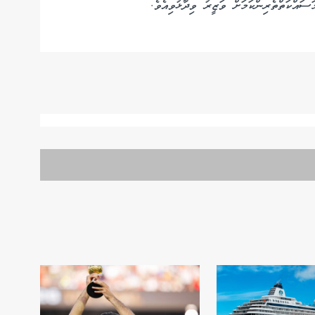
ސައްކަތްތެރިންކަމަށް ވަޒީރު ވިދާޅުވިއެވެ.