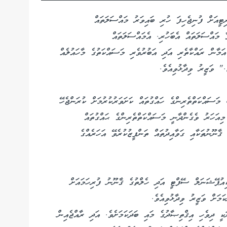
ީއަށް ފުނިޖެހިފަ ހުރި ބައިވަރު މައްސަލަތައް
ާ މައްސަލަތައް އެބަހުރި. އެމައްސަލަތައް
އަމާން ރައްކާތެރި އަދި އަބުރުވެރި މަސައްކަތުގެ މާހައުލެއް
." ވަޒީރު ވިދާޅުވިއެވެ.
މަސައްކަތްތެރިންގެ ހައްގުތައް ކަށަވަރުކުރުމަށް ކުރަންޖެހޭ
މިއަހަރު ވެގެންދާނީ މަސައްކަތްތެރިންގެ ޙައްގުތައް
ޤާނޫނުތަކާއި ގަވާއިދުތައް ތަންފީޒުކުރެވޭ އަހަރެއްގެ
އުޕޭޝަނަލް ސޭފްޓީ އަދި ހެލްތުގެ ޤާނޫނު ފުރިހަމައަށް
ަމަށް ވަޒީރު ވިދާޅުވިއެވެ.
ކީ ދިވެހި އިޤްތިޞާދުގެ މައި ބަދަކަމަށެވެ. އަދި ރާއްޖެއިން