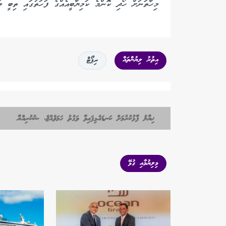
މިހާތަނަށް ހޯދި ކޮންމެ ކަމިޔާބީއެއްގެ ފަހަތުގައި ތިބީ މަ
އިތުރު ލިޔުންތައް
ރިޕޯޓް
ޚިޔާލު ފާޅުކުރުމަށް ކަނޑައެޅިފައިވާ ވަގުތު ހަމަވެއްޖެ، ޝުކުރިއްޔާ
މިލިޔުމާއި ގުޅޭ