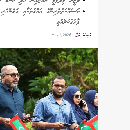
ވަޒީރު ވިދާޅުވީ ރާއްޖެއިން ހޯދި ކޮންމެ ކާމ
މަސައްކަތްތެރިންގެ ޙައްޤުތަކާއި ގުޅުންހުރި 
ފާހަގަކުރެއްވި
މަރިޔަމް ވަފާ
May 1, 2026