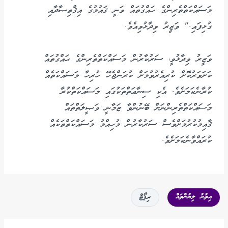
މަސައްކަތްތެރިންގެ ހައްގުތައް ވަނީ ޤައުމުގެ އިޤްތިޞާދާއި
ގުޅިފައި." ވަޒީރު ވިދާޅުވިއެވެ.
ވަޒީރު ވިދާޅުވީ، ސަރުކާރުން މަސައްކަތްތެރިންގެ ޙައްގުތައް
ކަށަވަރުކޮށް ކުރިއެރުވުމަށް ކުރަންޖެހޭ ހުރިހާ މަސައްކަތެއް
ކުރާނެކަމަށެވެ. އެކި ސިނާޢަތްތަކުގައި މަސައްކަތްކުރާ
މަސައްކަތްތެރިންނަށް ބޭނުންވާ ޒަމާނީ ވަޞީލަތްތައް
ޤާއިމުކުރުމަށްވެސް ސަރުކާރުން މުހިއްމު މަސައްކަތްތަކެއް
ކުރައްވާނެކަމަށެވެ.
އިތުރު ލިޔުންތައް
ރިޕޯޓް