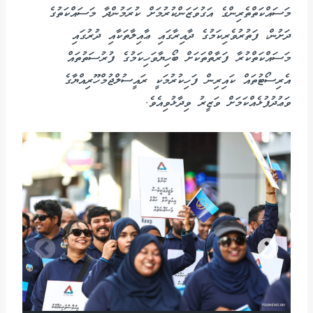
މަސައްކަތްތެރިންގެ އަގުވަޒަންކުރުމަށް ކުރަމުންދާ މަސައްކަތުގެ
ދަށުން، ފަތުރުވެރިކަމުގެ ދާއިރާގައި ޢާއިލާތަކާއި ދުރުގައި
މަސައްކަތްކުރާ ފަރާތްތަކަށް ބޯހިޔާވަހިކަމުގެ ފުރުސަތުތައް
އެރިސޯޓުތައް ކައިރިން ފަހިކުރުމަކީ ރައީސުލްޖުމްހޫރިއްޔާގެ
ވަޢުދުފުޅެއްކަމަށް ވަޒީރު ވިދާޅުވިއެވެ.