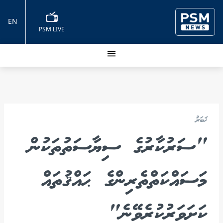
EN
PSM LIVE
ޚަބަރު
"ސަރުކާރުގެ ސިޔާސަތުތަކުން
މަސައްކަތްތެރިންގެ ޙައްޤުތައް
ކަށަވަރުކުރެވޭނެ"