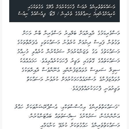
މަސައްކަތްތެރިންގެ ދުވަސް ފާހަގަކުރުމަށް މާލޭގެ މަގުތަކުގައި
ކުރިއަށްގެންދިޔަ ހިނގާލުމުގެ ތެރެއިން / ފޮޓޯ: ޕީއެސްއެމް ނިއުސް
މަސްވެރިކަމުގެ ދާއިރާއަށް ބަލާއިރު މަސްވެރިން ބާނާ މަހަށް
ވަގުތުން ފައިސާ ދިނުމަށް ކުރެވުނު މަސައްކަތަކީ އެފަރާތްތަކުގެ
މަސައްކަތުގެ އަގު ވަޒަންކުރުމަށް ސަރުކާރުން ކުރެއްވި މުހިއްމު
މަސައްކަތެއްގެ ގޮތުގައި ވަޒީރު ފާހަގަކުރެއްވިއެވެ. ހަމައެއާއެކު
ސިވިލް ސަރވިސް މުވައްޒަފުންނާއި އެނޫންވެސް ދާއިރާތަކުގެ
މުވައްޒަފުންގެ މުސާރައެއްހަމަކުރުމަށް ކުރެވުނު މަސައްކަތް
ވަޒީރުވަނީ ފާހަގަކުރައްވާފައެވެ.
"މަސައްކަތްތެރިންގެ އިޙްސާސްތަކާއި، އެސްޕްރޭޝަންތަކަށް ހައްލު
އަންނާނެހެން، ސަރުކާރުގެ ސިޔާސަތުތައް ބައްޓަންކުރުން.
މަސައްކަތްތެރިންގެ ހައްގުތަކަށް ކުރެވޭ ކަންކަމާއި