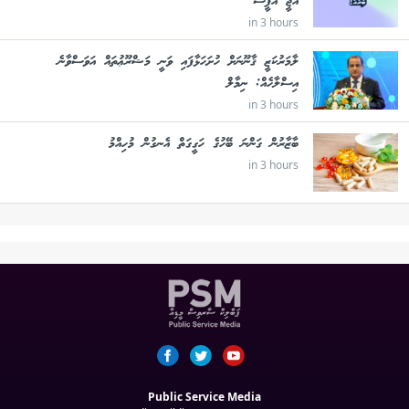
އޭޖީ އޮފީސް
in 3 hours
ލާމަރުކަޒީ ޤާނޫނަށް ހުށަހަޅާފައި ވަނީ މަޝްރޫޢުތައް އަވަސްވާނެ
އިސްލާހެއް: ނިމާލް
in 3 hours
ބާޒާރުން ގަންނަ ބޭހުގެ ހަގީގަތް އެނގުން މުހިއްމު
in 3 hours
Public Service Media