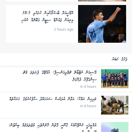
ރޮޑްރީއަށް ބާސެލޯނާއިން ހުށަހެޅި 38.5
މިލިއަން ޕައުންޑް ސިޓީން ގަބޫލެއް ނުކުރި
2 hours ago
ފަހުގެ ޚަބަރު
އޭޝިއަން ނެޓްބޯލް ޗެމްޕިއަންޝިޕް: ރާއްޖޭގެ ފުރަތަމަ މެޗު
ސިންގަޕޫރާ ދެކޮޅަށް
in 4 hours
މަދިރިން ރައްކާ: އަމާން އުދަރެސް ސަރަހައްދު ސާފުކުރުމުގެ ހަރަކާތެއް
in 4 hours
އުއްމީދަކީ ކެންޕޭނާއެކު ޤާނޫނީ ގޮތުން ހޭލުންތެރި މުޖުތަމަޢެއް ބިނާވުން: