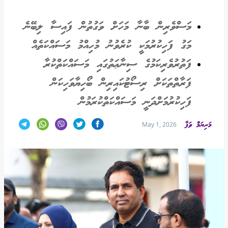
މަސްވެރިން ބާނާ މަހަށް ވަގުތުން ފައިސާ ލިބޭނެ
މަގު ފަހިކުރުމަކީ ކުރެވުނު މުހިއްމު މަސައްކަތެއް
ފަތުރުވެރިކަމުގެ ސިނާޢަތުގައި މަސައްކަތްކުރާ
ފަރާތްތަކަށް ރިސޯޓުކައިރިން ބޯހިޔާވަހިކަން
ފަހިކުރުމަށްދަނީ މަސައްކަތްކުރަމުން
މަރިޔަމް ވަފާ
May 1, 2026