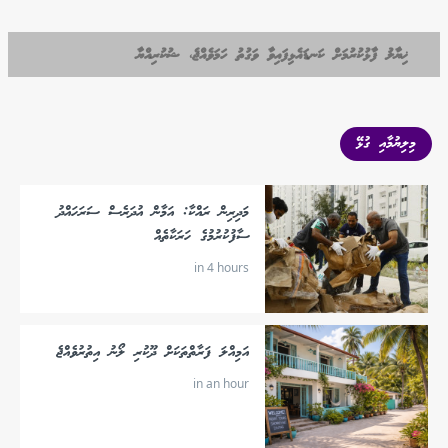
ޚިޔާލު ފާޅުކުރުމަށް ކަނޑައެޅިފައިވާ ވަގުތު ހަމަވެއްޖެ، ޝުކުރިއްޔާ
މިލިޔުމާއި ގުޅޭ
މަދިރިން ރައްކާ: އަމާން އުދަރެސް ސަރަހައްދު
ސާފުކުރުމުގެ ހަރަކާތެއް
in 4 hours
އަމިއްލަ ފަރާތްތަކަށް ދޫކުރި ލޯނު އިތުރުވެއްޖެ
in an hour