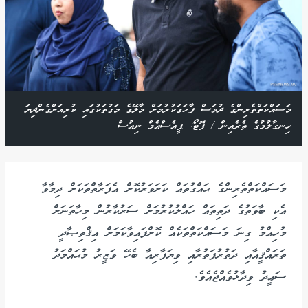
މަސައްކަތްތެރިންގެ ދުވަސް ފާހަގަކުރުމަށް މާލޭގެ މަގުތަކުގައި ކުރިއަށްގެންދިޔަ
ހިނގާލުމުގެ ތެރެއިން / ފޮޓޯ: ޕީއެސްއެމް ނިއުސް
މަސައްކަތްތެރިންގެ ޙައްގުތައް ކަށަވަރުކޮށް އެފަރާތްތަކަށް ދިމާވާ
އެކި ބާވަތުގެ ދަތިތައް ހައްލުކުރުމަށް ސަރުކާރުން މިހާތަނަށް
މުހިއްމު ގިނަ މަސައްކަތްތަކެއް ކޮށްފައިވާކަމަށް އިޤްތިޞާދީ
ތަރައްޤީއާއި ދަތުރުފަތުރާއި ވިޔަފާރިއާ ބެހޭ ވަޒީރު މުޙައްމަދު
ސަޢީދު ވިދާޅުވެއްޖެއެވެ.