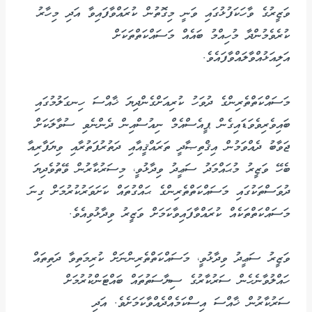
ވަޒީރުގެ ވާހަކަފުޅުގައި ވަނީ މިގޮތުން ކުރައްވާފައިވާ އަދި މިހާރު
ކުރެވެމުންދާ މުހިއްމު ބައެއް މަސައްކަތްތަކަށް
އަލިއަޅުއްވާލައްވާފައެވެ.
މަސައްކަތްތެރިންގެ ދުވަހު ކުރިއަށްގެންދިޔަ ޚާއްސަ ހިނގަލުމުގައި
ބައިވެރިވެވަޑައިގެން ޕީއެސްއެމް ނިއުސްއިން ދެންނެވި ސުވާލަކަށް
ޖަވާބު ދެއްވަމުން އިޤްތިޞާދީ ތަރައްޤީއާއި ދަތުރުފަތުރާއި ވިޔަފާރިއާ
ބެހޭ ވަޒީރު މުޙައްމަދު ސަޢީދު ވިދާޅުވީ، މިސަރުކާރުން ވޭތުވެދިޔަ
ދުވަސްތަކުގައި މަސައްކަތްތެރިންގެ ޙައްގުތައް ކަށަވަރުކުރުމަށް ގިނަ
މަސައްކަތްތަކެއް ކުރައްވާފައިވާކަމަށް ވަޒީރު ވިދާޅުވިއެވެ.
ވަޒީރު ސަޢީދު ވިދާޅުވީ، މަސައްކަތްތެރިންނަށް ކުރިމަތިވާ ދަތިތައް
ހައްލުވާނެހެން ސަރުކާރުގެ ސިޔާސަތުތައް ބައްޓަންކުރުމަށް
ސަރުކާރުން ޚާއްސަ އިސްކަމެއްދެއްވާކަމަށެވެ. އަދި