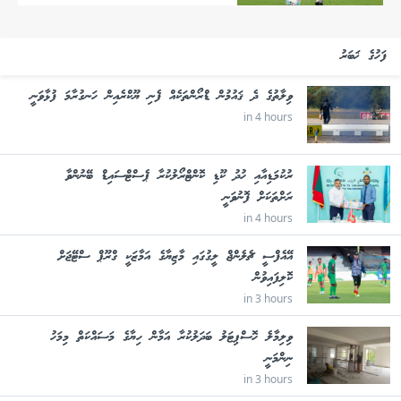
ފަހުގެ ޚަބަރު
ވިލާތުގެ ދެ ޤައުމުން ޑްރޯންތަކެއް ފެނި ޔޫކްރެއިން ހަނގުރާމަ ފުޅާވަނީ
in 4 hours
ރުކުމަޑިއާއި ހުދު ކޫޑި ކޮންޓްރޯލުކުރާ ޕެސްޓްސައިޑް ބޭނުންވާ
ރަށްތަކަށް ފޮނުވަނީ
in 4 hours
އޭއެފްސީ ޗެލެންޖް ލީގުގައި މާޒިޔާގެ އަމާޒަކީ ގްރޫޕް ސްޓޭޖަށް
ކޮލިފައިވުން
in 3 hours
ވިލިމާލެ ހޮސްޕިޓަލު ބަދަލުކުރާ އަމާން ހިޔާގެ މަސައްކަތް މިމަހު
ނިންމަނީ
in 3 hours