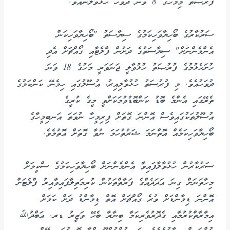
ފުރުޞަތު މިމަހުގެ 8 ވަނަ ދުވަހު ހުޅުވާލާނެއެވެ.
ސަރުކާރުގެ ބޯހިޔާވަހިކަމުގެ ސިޔާސަތު "ބޯހިޔާވަހިކަން
އެންމެންނަށް" ސިޔާސަތުގެ ދަށުން ފްލެޓާއި ގޯއްޗަށް އެދި
ހުށަހެޅުމުގެ ފުރުޞަތު ހުޅުވާލީ ޖަނަވަރީ މަހުގެ 18 ވަނަ
ދުވަހުއެވެ. މި ފުރުސަތު ހުޅުވާލިއިރު، އުސޫލުގައި ހިމެނޭ ކަންކަމުގެ
ތެރޭގައި އެންމެ ބޮޑު ކަންބޮޑުވުމަކަށްވީ މީގެ ކުރީގެ
އުސޫލުތަކުގައިވެސް އޮންނަ ގޮތަށް ފިރިމީހާ ނުވަތަ އަނބިމީހާގެ
ބޯހިޔާވަހިކަމެއް އޮތްނަމަ ޝަރުތުހަމަ ނުވާ ގޮތަށް އޮތުމެވެ.
ސަރުކާރުން ހުޅުވާލާފައިވާ އެންމެންނަށް ބޯހިޔާވަހިކަމުގެ ސްކީމަށް
މިހާތަނަށް ގިނަ އަދަދެއްގެ ފަރާތްތަކުން ކުރިމަތިލާފައިވާއިރު ފްލެޓަށް
އޮންނަ ޑިމާންޑަށް ވުރެ ގޯއްޗަށް އޮތް ޑިމާންޑު ދަށް ކަމަށް
އިމާރާތްކުރުމާއި ގެދޮރުވެރިކަމާ ބިނާރާ ބެހޭ ވަޒީރު ޑރ. ޢަބްދުﷲ