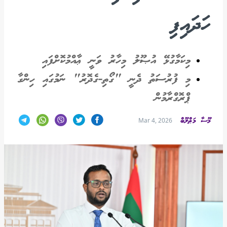
ހަދައިފި
މިކަމާގުޅޭ އުޞޫލު މިހާރު ވަނީ ޢާއްމުކޮށްފައި
މި ފުރުސަތު ދެނީ "ގޯތި-ގެދޮރު" ނަމުގައި ހިންގާ
ޕްރޮގްރާމުން
މޫސާ މަޠްލޫބް
Mar 4, 2026