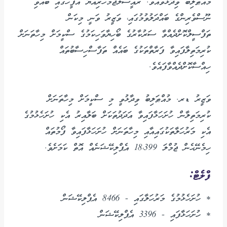
މުއްޠަލިބް ވިދާޅުވެއެވެ. ރައީސުލްޖުމްހޫރިއްޔާ އޮފީހުގައި ބޭއްވި
ނޫސްވެރިންގެ ބައްދަލުވުމުގައި، ވަޒީރު ވަނީ މިކަން
ތަފްސީލްކޮށްދެއްވާ ސަރުކާރުގެ ބޯހިޔާވަހިކަމުގެ ސްކީމަށް މިހާތަނަށް
ކުރިމަތިލާފައިވާ ފަރާތްތަކުގެ ބައެއް ތަފާސްހިސާބުތައް
ހިއްސާކޮށްދެއްވާފައެވެ.
ވަޒީރު ޑރ. މުއްޠަލިބު ވިދާޅުވީ މި ސްކީމަށް މިހާތަނަށް
ކުރިމަތިލާން ހުށަހަޅާފައިވާ އަދަދުތަކަށް ބަލާއިރު އެކި ހުށަހެޅުމުގެ
އެކި މަރުހަލާތަކުގައިއާއި މިހާތަނަށް ހުށަހަޅާފައިވާ ފޯމުތައް
ހިމެނޭޙެން ޖުމްލަ 18،399 އެޕްލިކޭޝަނެއް އޮތް ކަމަށެވެ.
ފްލެޓް:
* ހުށަހެޅުމުގެ މަރުހަލާގައި - 8466 އެޕްލިކޭޝަން
* ހުށަހަޅާފައި - 3396 އެޕްލިކޭޝަން