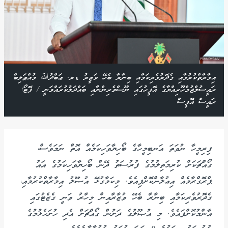
އިމާރާތްކުރުމާއި ގެދޮރުވެރިކަމާއި ބިނާރާ ބެހޭ ވަޒީރު ޑރ. ޢަބްދުﷲ މުއްޠަލިބް
ރައީސުލްޖުމްހޫރިއްޔާގެ އޮފީހުގައި ނޫސްވެރިންނާއި ބައްދަލުކުރައްވަނީ / ފޮޓޯ:
ރައީސް އޮފީސް
ފިރިމީހާ ނުވަތަ އަނބިމީހާގެ ބޯހިޔާވަހިކަމެއް އޮތް ނަމަވެސް،
ގޯއްޗަކަށް ކުރިމަތިލުމުގެ ފުރުސަތު ދޭން ބޯހިޔާވަހިކަމުގެ އައު
ޕްރޮގްރާމެއް އިޢުލާންކޮށްފިއެވެ. މިކަމާގުޅޭ އުޞޫލު އިމާރާތްކުރުމާއި،
ގެދޮރުވެރިކަމާއި ބިނާރާ ބެހޭ ވުޒާރާއިން މިހާރު ވަނީ ގެޒެޓުގައި
އާންމުކޮށްފައެވެ. މި އުޞޫލުގެ ދަށުން ގޯއްޗަށް އެދި ހުށަހެޅުމުގެ