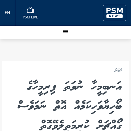
EN
PSM LIVE
ޚަބަރު
އަނބިމީހާ ނުވަތަ ފިރިމީހާގެ
ބޯހިޔާވަހިކަމެއް އޮތް ނަމަވެސް
ގޯއްޗަށް ކުރިމަތިލެވޭގޮތް