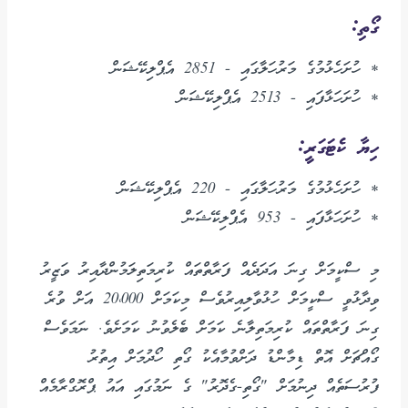
ގޯތި:
* ހުށަހެޅުމުގެ މަރުހަލާގައި - 2851 އެޕްލިކޭޝަން
* ހުށަހަޅާފައި - 2513 އެޕްލިކޭޝަން
ހިޔާ ކެޓަގަރީ:
* ހުށަހެޅުމުގެ މަރުހަލާގައި - 220 އެޕްލިކޭޝަން
* ހުށަހަޅާފައި - 953 އެޕްލިކޭޝަން
މި ސްކީމަށް ގިނަ އަދަދެއް ފަރާތްތައް ކުރިމަތިލަމުންދާއިރު ވަޒީރު
ވިދާޅުވީ ސްކީމަށް ހުޅުވާލިއިރުވެސް މިކަމަށް 20،000 އަށް ވުރެ
ގިނަ ފަރާތްތައް ކުރިމަތިލާނެ ކަމަށް ބެލެވުނު ކަމަށެވެ. ނަމަވެސް
ގޯއްޗަށް އޮތް ޑިމާންޑު ދަށްވުމާއެކު ގޯތި ހޯދުމަށް އިތުރު
ފުރުސަތެއް ދިނުމަށް "ގޯތި-ގެދޮރު" ގެ ނަމުގައި އައު ޕްރޮގްރާމެއް