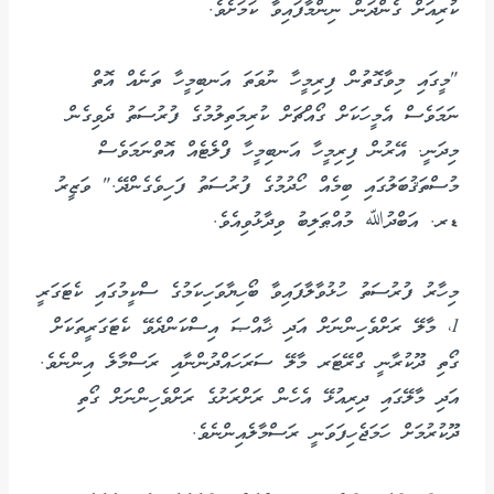
ކުރިއަށް ގެންދަން ނިންމާފައިވާ ކަމަށެވެ.
"މީގައި މިވާގޮތުން ފިރިމީހާ ނުވަތަ އަނބިމީހާ ތަނެއް އޮތް
ނަމަވެސް އެމީހަކަށް ގޯއްޗަށް ކުރިމަތިލުމުގެ ފުރުސަތު ދެވިގެން
މިދަނީ. އޭރުން ފިރިމީހާ އަނބިމީހާ ފްލެޓެއް އޮތްނަމަވެސް
މުސްތަޤުބަލުގައި ބިމެއް ހޯދުމުގެ ފުރުސަތު ފަހިވެގެންދޭ." ވަޒީރު
ޑރ. އަބްދުﷲ މުއްޠަލިބު ވިދާޅުވިއެވެ.
މިހާރު ފުރުސަތު ހުޅުވާލާފައިވާ ބޯހިޔާވަހިކަމުގެ ސްކީމުގައި ކެޓަގަރީ
1، މާލޭ ރަށްވެހިންނަށް އަދި ޚާއްޞަ އިސްކަންދެވޭ ކެޓަގަރީތަކަށް
ގޯތި ދޫކުރާނީ ގްރޭޓަރ މާލޭ ސަރަހައްދުންނާއި ރަސްމާލެ އިންނެވެ.
އަދި މާލޭގައި ދިރިއުޅޭ އެހެން ރަށްރަށުގެ ރަށްވެހިންނަށް ގޯތި
ދޫކުރުމަށް ހަމަޖެހިފަވަނީ ރަސްމާލެއިންނެވެ.