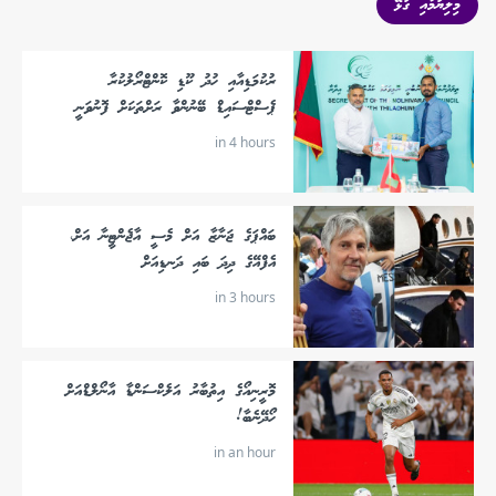
މިލިޔުމާއި ގުޅޭ
ރުކުމަޑިއާއި ހުދު ކޫޑި ކޮންޓްރޯލުކުރާ
ޕެސްޓްސައިޑް ބޭނުންވާ ރަށްތަކަށް ފޮނުވަނީ
in 4 hours
ބައްޕަގެ ޖަނާޒާ އަށް މެސީ އާޖެންޓީނާ އަށް،
އެފްއޭގެ ދިދަ ބައި ދަނޑިއަށް
in 3 hours
މޮރީނިއޯގެ އިތުބާރު އަލެކްސަންޑާ އާނޯލްޑްއަށް
ހޯދޭނެބާ!
in an hour