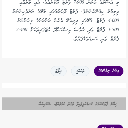
މި އުސޫލުގެ ދަށުން 7،900 ފްލެޓް ދޫކުރެއެވެ. އެއީ މާލެއާއި
ވިލިމާލެ ހިމެނޭހެންނެވެ. ފްލެޓް ދޫކުރުމުގައި މާލޭގެ ރަށްވެހިންނަށް
4,000 ފްލެޓް، މާލޭގައި ދިރިއުޅޭ އެހެން ރަށްރަށުގެ މީހުންނަށް
1,500 ފްލެޓް އަދި ޚާއްޞަ އިސްކަންދޭ ކެޓަގަރީތަކަށް 2,400
ފްލެޓް ވަނީ ކަނޑައަޅާފައެވެ.
އިތުރު ލިޔުންތައް
ތަރައްްޤީ
ރިޕޯޓް
ޚިޔާލު ފާޅުކުރުމަށް ކަނޑައެޅިފައިވާ ވަގުތު ހަމަވެއްޖެ، ޝުކުރިއްޔާ