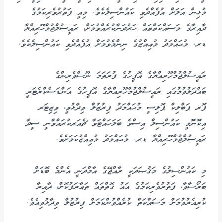
މުޅިން އަލަށް އުފެއްދެވި ކައުންސިލެކެވެ. މިއީ ފަތުރުވެރިކަމުގެ
ދާއިރާގެ މަސައްކަތްތައް ހަރުދަނާކުރެއްވުމަށް، ރައީސުލްޖުމްހޫރިއްޔާ
ޑރ. މުޙައްމަދު މުޢިއްޒުގެ ނިންމެވުމަށް އުފެއްދެވި ކައުންސިލެކެވެ.
ރައީސުލްޖުމްހޫރިއްޔާގެ އޮފީހުގެ ފުރަތަމަ ނޫސްވެރިންގެ
ބައްދަލުވުމުގައި ރައީސުލްޖުމްހޫރިއްޔާގެ އޮފީހުގެ އަންޑަސެކްރެޓަރީ
ފޮރ ޕަބްލިކް ޕޮލިސީ މުޙައްމަދު ފިރުޒުލް ވިދާޅުވީ، ވިޒިޓަރ
އިކޮނޮމީ ކައުންސިލް އިސްވެ ބަލަހައްޓަވާ ޗެއަރކުރައްވާނީ ސީދާ
ރައީސުލްޖުމްހޫރިއްޔާ ޑރ. މުޙައްމަދު މުޢިއްޒުކަމަށެވެ.
މި ކައުންސިލުގެ މަޤުޞަދަކީ ރާއްޖޭގެ އާމްދަނީ އެންމެ ބޮޑަށް
ބަރޯސާވާ، ފަތުރުވެރިކަމުގެ އައު ގޮތްތައް ތަޢާރަފުކޮށް، ދާއިރާ
ކުރިއެރުވުމަށް މަސައްކަތް ކުރެއްވުންކަމަށް ފިރުޒުލް ވިދާޅުވިއެވެ.