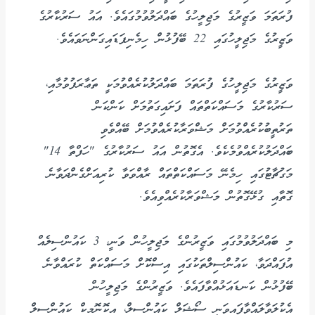
ފުރަތަމަ ވަޒީރުގެ މަޖިލީހުގެ ބައްދަލުވުމުގައެވެ. އައު ސަރުކާރުގެ
ވަޒީރުގެ މަޖިލީހުގައި 22 ބޭފުޅުން ހިމެނިފަޑައިގަންނަވައެވެ.
ވަޒީރުގެ މަޖިލީހުގެ ފުރަތަމަ ބައްދަލުކުރެއްވުމަކީ ތަޢާރަފުވުމާއި،
ސަރުކާރުގެ މަސައްކަތްތައް ފަށައިގަތުމަށް ކަންކަން
ތަރުތީބުކުރެއްވުމަށް މަޝްވަރާކުރެއްވުމަށް ބޭއްވެވި
ބައްދަލުކުރެއްވުމެކެވެ. އެގޮތުން އައު ސަރުކާރުގެ "ހަފްތާ 14"
މަގުޗާޓުގައި ހިމެނޭ މަސައްކަތްތައް ރާއްވަވާ ކުރިއަށްގެންދަވާނެ
ގޮތާއި ގުޅޭގޮތުން މަޝްވަރާކުރެއްވިއެވެ.
މި ބައްދަލުވުމުގައި ވަޒީރުންގެ މަޖިލީހުން ވަނީ، 3 ކައުންސިލެއް
އުފައްދަވާ، ކައުންސިލްތަކުގައި އިސްކޮށް މަސައްކަތް ކުރައްވާނެ
ބޭފުޅުން ކަނޑައަޅުއްވާފައެވެ. ވަޒީރުންގެ މަޖިލީހުން
އެކުލަވާލައްވާފައިވަނީ ސޯޝަލް ކައުންސިލް، އިކޮނޮމިކް ކައުންސިލް