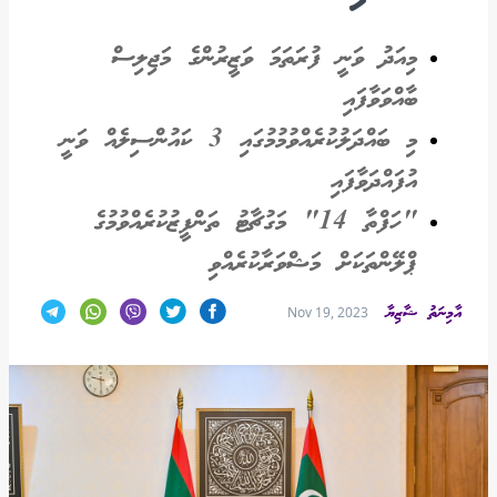
މިއަދު ވަނީ ފުރަތަމަ ވަޒީރުންގެ މަޖިލިސް
ބާއްވަވާފައި
މި ބައްދަލުކުރެއްވުމުމުގައި 3 ކައުންސިލެއް ވަނީ
އުފައްދަވާފައި
"ހަފްތާ 14" މަގުޗާޓު ތަންފީޒުކުރެއްވުމުގެ
ޕްލޭންތަކަށް މަޝްވަރާކުރެއްވި
އާމިނަތު ޝާޒިޔާ
Nov 19, 2023