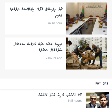
ޗާލު ދިވެހިރާއްޖެ އެވޯޑް: އިވެލުއޭޝަން ދަތުރުތައް
ފަށައިފި
in an hour
މަދިރިން ރައްކާ: އަމާން އުދަރެސް ސަރަހައްދު
ސާފުކުރުމުގެ ހަރަކާތެއް
2 hours ago
ފަހުގެ ޚަބަރު
68 އަހަރުގައި މެސީގެ ބައްޕަ މަރުވެއްޖެ
in 5 hours