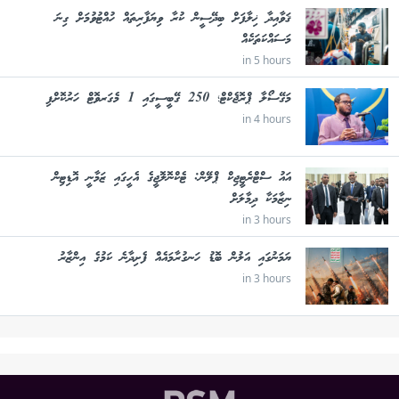
ޤަވާއިދާ ޚިލާފަށް ބިދޭސީން ކުރާ ވިޔަފާރިތައް ހުއްޓުވުމަށް ގިނަ
މަސައްކަތަކެއް
in 5 hours
މަގޭސޯލާ ޕްރޮޖެކްޓް؛ 250 ގޭބީސީގައި 1 މެގަރވޮޓް ހަރުކޮށްފި
in 4 hours
އައު ސްޓްރެޓީޖިކް ޕްލޭން: ޓެކްނޮލޮޖީގެ އެހީގައި ޒަމާނީ އޮޑިޓިން
ނިޒާމަކާ ދިމާލަށް
in 3 hours
ޔަމަނުގައި އަލުން ބޮޑު ހަނގުރާމައެއް ފެށިދާނެ ކަމުގެ އިންޒާރު
in 3 hours