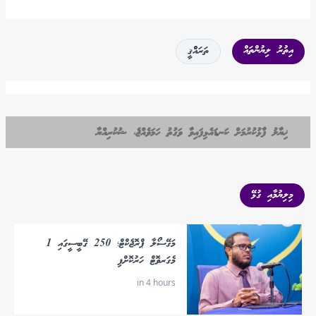
އިތުރު ލިޔުންތައް
ތަރައްްޤީ
ޚިޔާލު ފާޅުކުރުމަށް ކަނޑައެޅިފައިވާ ވަގުތު ހަމަވެއްޖެ، ޝުކުރިއްޔާ
މިލިޔުމާއި ގުޅޭ
މަގޭސޯލާ ޕްރޮޖެކްޓް؛ 250 ގޭބީސީގައި 1
މެގަރވޮޓް ހަރުކޮށްފި
in 4 hours