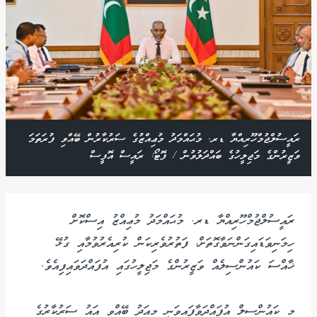
ރައީސުލްޖުމްހޫރިއްޔާ ޑރ. މުޙައްމަދު މުޢިއްޒުގެ ސަރުކާރުން ބޭއްވި ފުރަތަމަ
ވަޒީރުންގެ މަޖިލީހުގެ ބައްދަލުވުން / ފޮޓޯ: ރައީސް އޮފީސް
ރައީސުލްޖުމްހޫރިއްޔާ ޑރ. މުޙައްމަދު މުޢިއްޒު އިސްކޮށް
ހިމަނިވަޑައިގަންނަވާގޮތަށް، ފަތުރުވެރިކަން ކުރިއެރުވުމާއި ގުޅޭ
ޚާއްސަ ކައުންސިލެއް ވަޒީރުންގެ މަޖިލީހުގައި އުފައްދަވައިފިއެވެ.
މި ކައުންސިލް އުފައްދަވާފައިވަނީ މިއަދު ބޭއްވި އައު ސަރުކާރުގެ