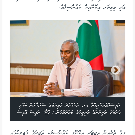
އަދި ވިޒިޓަރ އިކޮނޮމިކް ކައުންސިލެވެ.
ރައީސުލްޖުމްހޫރިއްޔާ ޑރ. މުޙައްމަދު މުޢިއްޒުގެ ސަރުކާރުން ބޭއްވި
ް
ފުރަތަމަ ވަޒީރުންގެ މަޖިލީހުގެ ބައްދަލުވުން / ފޮޓޯ: ރައީސް އޮފީސް
މީގެ ތެރެއިން ވިޒިޓަރ އިކޮނޮމީ ކައުންސިލަކީ ވަޒީރުގެ މަޖިލީހުގައި