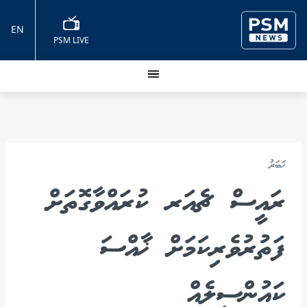
EN
PSM LIVE
ޚަބަރު
ރައީސް ޗެއަރ ކުރައްވާގޮތަށް
ފަތުރުވެރިކަމަށް ޚާއްސަ
ކައުންސިލެއް