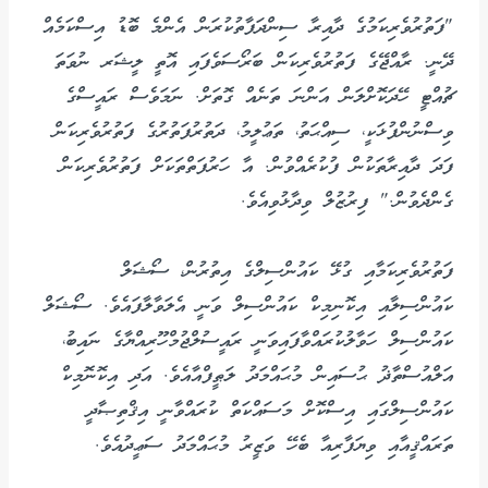
"ފަތުރުވެރިކަމުގެ ދާއިރާ ސިންދަފާތުކުރަން އެންމެ ބޮޑު އިސްކަމެއް
ދޭނީ. ރާއްޖޭގެ ފަތުރުވެރިކަން ބަރޯސަވެފައި އޮތީ ލީޝަރ ނުވަތަ
ޗުއްޓީ ހޭދަކޮށްލަން އަންނަ ތަނެއް ގޮތަށް. ނަމަވެސް ރައީސްގެ
ވިސްނުންފުޅަކީ، ސިއްޙަތު، ތަޢުލީމު، ދަތުރުފަތުރުގެ ފަތުރުވެރިކަން
ފަދަ ދާއިރާތަކުން ފުކުރެއްވުން. އާ ހަރުފަތްތަކަށް ފަތުރުވެރިކަން
ގެންދެވުން." ފިރުޒުލް ވިދާޅުވިއެވެ.
ފަތުރުވެރިކަމާއި ގުޅޭ ކައުންސިލްގެ އިތުރުން، ސޯޝަލް
ކައުންސިލާއި އިކޮނިމިކް ކައުންސިލް ވަނީ އެލަވާލާފައެވެ. ސޯޝަލް
ކައުންސިލް ހަވާލުކުރައްވާފައިވަނީ ރައީސުލްޖުމްހޫރިއްޔާގެ ނައިބު،
އަލްއުސްތާޛު ޙުސައިން މުޙައްމަދު ލަޠީފްއާއެވެ. އަދި އިކޮނޮމިކް
ކައުންސިލްގައި އިސްކޮށް މަސައްކަތް ކުރައްވާނީ އިޤްތިޞާދީ
ތަރައްޤީއާއި ވިޔަފާރިއާ ބެހޭ ވަޒީރު މުޙައްމަދު ސަޢީދުއެވެ.