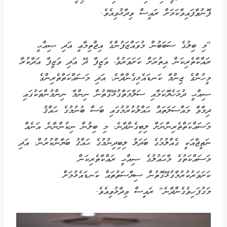
ފޮނުވާފައިވާކަމަށް ރައީސް ވިދާޅުވިއެވެ.
"މި ބިލުގެ ސަބަބުން މުވައްޒަފުންގެ އިޖްތިމާޢީ އަދި ޞިއްޙީ
ރައްކާތެރިކަން އިތުރަށް ކަށަވަރުވެ، ވަޒީފާ ދޭ އަދި ވަޒީފާ އަދާކުރާ
މީހުންގެ ޒިންމާ ކަނޑައެޅިގެންދާނެ. އަދި މަސައްކަތްތެރިންގެ
ޞިއްޙީ ދުޅަހެޔޮކަމާއި ސަލާމަތާގުޅޭގޮތުން ނިންމާ ނިންމުންތަކުގައި
ދިމާވާ މައްސަލަތައް ޙައްލުކުރުމުގައި ބަސް ބުނުމުގެ ޙައްޤު
މަސައްކަތްތެރިންނަށް ލިބިގެންދާނެ. މި ބިލުން ނިކުންނާނެ އަނެއް
ނަތީޖާއަކީ ގެއްލުމުގެ ބަދަލު ލިބިދިނުމުގެ ޙައްޤު ބަޔާންކުރުން. އަދި
މަސައްކަތުގެ މާޙައުލުގެ ޞިއްޙީ ރައްކާތެރިކަން
ކަށަވަރުކުރުމާގުޅޭގޮތުން ސިޔާސަތުތައް ކަނޑައެޅުމަށް
މަގުފަހިވެގެންދާނެ" ރައީސް ވިދާޅުވިއެވެ.