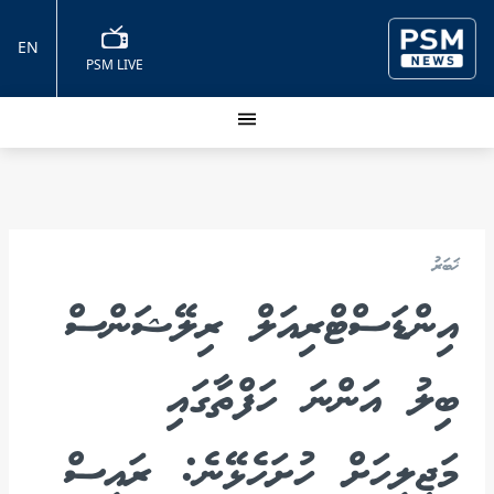
EN
PSM LIVE
ޚަބަރު
އިންޑަސްޓްރިއަލް ރިލޭޝަންސް
ބިލު އަންނަ ހަފްތާގައި
މަޖިލީހަށް ހުށަހެޅޭނެ: ރައީސް