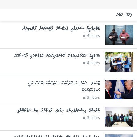
ފަހުގެ ޚަބަރު
ޑަބްލިއުޓީއޯ ސަރަޙައްދީ އެވޯޑްސްގެ ޕާޓްނަރަކަށް މޯލްޑިވިއަން
in 4 hours
މަގުމަތީގެ ރައްކާތެރިކަމަށް ހޭލުންތެރިކުރަން ހުޅުމާލޭގައި ރޯޑްޝޯއެއް
in 4 hours
ޓްރަމްޕް ޝައުޤު މަޝްވަރާއަށް، ނަތަންޔާހޫ ބޭނުން ވަނީ
ހަނގުރާމަކުރަން
in 3 hours
ތުލުސްދޫ އިސްރަށްވެހިންގެ ހިޔާވަހި ޤާއިމުކުރާ ބިން ހަވާލުކޮށްފި
in 3 hours