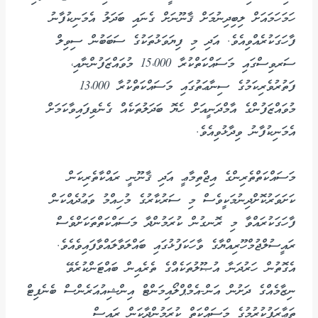
ހަމަހަމައަށް ލިބިދިނުމަށް ޤާނޫނަށް ގެނައި ބަދަލު އެމަނިކުފާނު
ފާހަގަކުރެއްވިއެވެ. އަދި މި ފިޔަވަޅުތަކުގެ ސަބަބުން ސިވިލް
ސަރވިސްގައި މަސައްކަތްކުރާ 15،000 މުވައްޒަފުންނާއި،
ފަތުރުވެރިކަމުގެ ސިނާޢަތުގައި މަސައްކަތްކުރާ 13،000
މުވައްޒަފުންގެ އާމްދަނީއަށް ހެޔޮ ބަދަލުތަކެއް ގެނެވިފައިވާކަމަށް
އެމަނިކުފާނު ވިދާޅުވިއެވެ.
މަސައްކަތްތެރިންގެ އިޖްތިމާޢީ އަދި ޤާނޫނީ ރައްކާތެރިކަން
ކަށަވަރުކޮށްދިނުމަކީވެސް މި ސަރުކާރުގެ މުހިއްމު ވަޢުދެއްކަން
ފާހަގަކުރައްވާ މި ރޮނގުން ކުރަމުންދާ މަސައްކަތްތަކަށްވެސް
ރައީސުލްޖުމްހޫރިއްޔާގެ ވާހަކަފުޅުގައި ބައްލަވާލައްވާފައިވެއެވެ.
އެގޮތުން ހަރުދަނާ އުޞޫލުތަކެއްގެ ތެރެއިން ބައްޓަންކުރެވޭ
ނިޒާމެއްގެ ދަށުން އަން-އެމްޕްލޯއިމަންޓް އިންޝިއުއަރެންސް ބެނެފިޓް
ތަޢާރަފުކުރުމުގެ މަސައްކަތް ކުރަމުންދާކަން ރައީސް