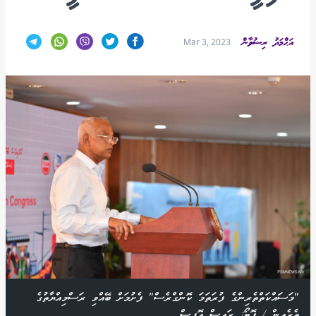
އަޙްމަދު ރިޟުވާން
Mar 3, 2023
"މަސައްކަތްތެރިންގެ ފުރަތަމަ ކޮންގްރެސް" ފެށުމަށް ބޭއްވި ރަސްމިއްޔާތުގެ
ތެރެއިން / ފޮޓޯ: ރައީސް އޮފީސް