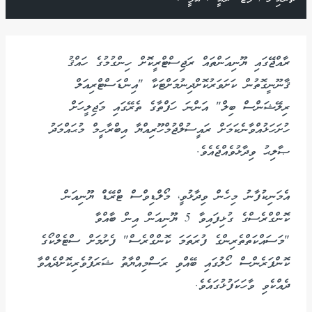
ރާއްޖޭގައި ޔޫނިއަންތައް ރަޖިސްޓްރީކޮށް ހިންގުމުގެ ހައްޤު
ޤާނޫނީގޮތުން ކަށަވަރުކޮށްދިނުމަށްޓަކާ "އިންޑަސްޓްރިއަލް
ރިލޭޝަންސް ބިލް" އަންނަ ހަފްތާގެ ތެރޭގައި މަޖިލީހަށް
ހުށަހަޅުއްވާނެކަމަށް ރައީސުލްޖުމްހޫރިއްޔާ އިބްރާހީމް މުޙައްމަދު
ޞާލިޙު ވިދާޅުވެއްޖެއެވެ.
އެމަނިކުފާނު މިހެން ވިދާޅުވީ، މޯލްޑިވްސް ޓްރޭޑް ޔޫނިއަން
ކޮންގްރެސްގެ ގުޅިފައިވާ 5 ޔޫނިއަން އިން ބާއްވާ
"މަސައްކަތްތެރިންގެ ފުރަތަމަ ކޮންގްރެސް" ފެށުމަށް ސްޓެލްކޯގެ
ކޮންފަރެންސް ހޯލުގައި ބޭއްވި ރަސްމިއްޔާތު ޝަރަފުވެރިކޮށްދެއްވާ
ދެއްކެވި ވާހަކަފުޅުގައެވެ.