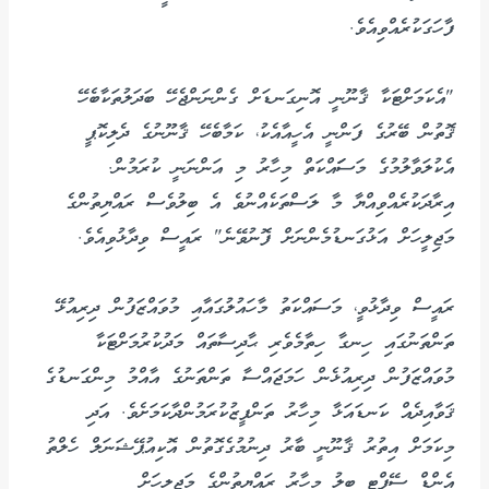
ފާހަގަކުރެއްވިއެވެ.
"އެކަމަށްޓަކާ ޤާނޫނީ އޮނިގަނޑަށް ގެންނަންޖެހޭ ބަދަލުތަކާބެހޭ
ޤޮތުން ބޭރުގެ ފަންނީ އެހީއާއެކު، ކަމާބެހޭ ޤާނޫނުގެ ދެލިކޮޕީ
އެކުލަވާލުމުގެ މަސަައްކަތް މިހާރު މި އަންނަނީ ކުރަމުން.
އިރާދަކުރެއްވިއްޔާ މާ ލަސްތަކެއްނުވެ އެ ބިލުވެސް ރައްޔިތުންގެ
މަޖިލީހަށް އަޅުގަނޑުމެންނަށް ފޮނުވޭނެ" ރައީސް ވިދާޅުވިއެވެ.
ރައީސް ވިދާޅުވީ، މަސައްކަތު މާހައުލުގައާއި މުވައްޒަފުން ދިރިއުޅޭ
ތަންތަނުގައި ހިނގާ ހިތާމެވެރި ޙާދިސާތައް މަދުކުރުމަށްޓަކާ
މުވައްޒަފުން ދިރިއުޅެން ހަމަޖައްސާ ތަންތަނުގެ އާއްމު މިންގަނޑުގެ
ޤަވާއިދެއް ކަނޑައަޅާ މިހާރު ތަންފީޒުކުރަމުންދާކަމަށެވެ. އަދި
މިކަމަށް އިތުރު ޤާނޫނީ ބާރު ދިނުމުގެގޮތުން އޮކިއުޕޭޝަނަލް ހެލްތު
އެންޑް ސޭފްޓީ ބިލު މިހާރު ރައްޔިތުންގެ މަޖިލީހަށް