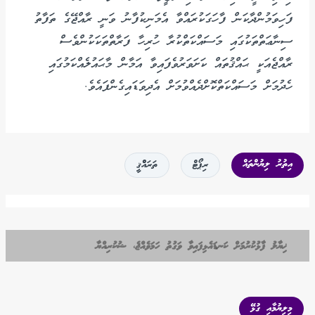
ފަހިވަމުންދާކަން ފާހަގަކުރައްވާ އެމަނިކުފާނު ވަނީ ރާއްޖޭގެ ތަފާތު
ސިނާޢަތްތަކުގައި މަސައްކަތްކުރާ ހުރިހާ ފަރާތްތަކަކުންވެސް
ރާއްޖެއަކީ ޙައްޤުތައް ކަށަވަރުވެފައިވާ އަމާން މާޙައުލެއްކަމުގައި
ހެދުމަށް މަސައްކަތްކޮށްދެއްވުމަށް އެދިވަޑައިގެންފައެވެ.
އިތުރު ލިޔުންތައް
ރިޕޯޓް
ތަރައްްޤީ
ޚިޔާލު ފާޅުކުރުމަށް ކަނޑައެޅިފައިވާ ވަގުތު ހަމަވެއްޖެ، ޝުކުރިއްޔާ
މިލިޔުމާއި ގުޅޭ