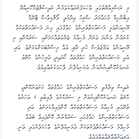
މި ރަސްމިއްޔާތުގައި ވާހަކަފުޅުދައްކަވަމުން ރައީސުލްޖުމްހޫރިއްޔާ
އިބްރާހީމް މުޙައްމަދު ޞާލިޙު ވިދާޅުވީ، މޯލްޑިވްސް ޓްރޭޑް
ޔޫނިއަންއަކީ މަސައްކަތްތެރިންގެ ހައްޤުގައި ގިނަ މަސައްކަތްތަކެއް
ކުރަމުން އަންނަ ވަރަށް މުހިއްމު ޖަމާޢަތެއްކަމަށާއި، ސަރުކާރާއި މި
ޔޫނިއަންގެ އަމާޒުވެސް ހުރީ ދާދި އެއް މިސްރާބަކަށްކަމަށެވެ. އަދި
އެއީ މަސައްކަތްތެރިންގެ ހައްޤުތައް ހޯދައިދީ އެމީހުންގެ ޙާލާތު
ރަނގަޅުކޮށްދިނުންކަން އެމަނިކުފާނު ފާހަގަކުރެއްވިއެވެ.
ރައީސް ވިދާޅުވީ، މަސައްކަތްތެރިންގެ ޙައްޤުތައް ކަށަވަރުކޮށްދީ،
ޙާލަތު ރަނގަޅުކޮށްދިނުމަށް މި ސަރުކާރުގެ ފާއިތުވި 4 އަހަރުގެ
ތެރޭގައި މުހިއްމު މަސައްކަތްތަކެއް ކޮށްފައިވާކަމަށެވެ. އަދި
މަސައްކަތްތެރިންގެ ހައްޤުގައި ސަރުކާރުން ކޮށްފައިވާ ބައެއް
މުހިއްމު މަސައްކަތްޕުޅުތަކަށް އެމަނިކުފާނުގެ ވާހަކަފުޅުގައި ވަނީ
އަލިއަޅުއްވާލައްވަވާފައެވެ.