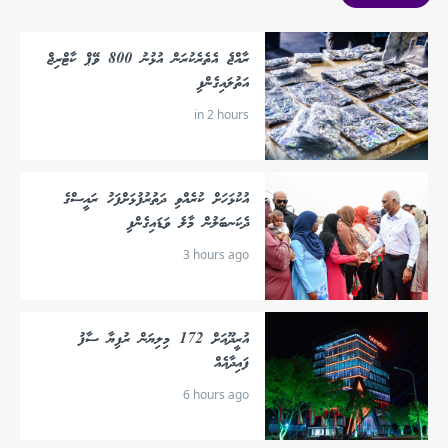
ރާއްޖެ އެތެރެކުރަން އުޅުނު 800 ވޭޕް ކާޓްރިޖް
އަތުލައިގެންފި
in 2 hours
އުކުޅަހަށް ކުރެއްވި ދަތުރުފުޅަށްފަހު ރައީސްގެ
ދެކަނބަލުން މާލެ ވަޑައިގެންފި
3 hours ago
އުރީދޫއަށް 172 މިލިޔަން ރުފިޔާ ސާފު
ފައިދާއެއް
6 hours ago