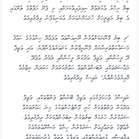
ބިލް މިހާރު އެކުލަވާލާ ނިމިފައިވާކަމަށާއި، މި ފެށޭ ހަފްތާގެ ތެރޭގައި
އެ ބިލު މަޖިލީހަށް ހުށަހަޅާނެކަމަށް އެމަނިކުފާނު ވިދާޅުވިއެވެ.
"މި ބިލު ޤާނޫނަކަށްވުމުން ޔޫނިއަންތައް އުފައްދާ ހިންގުމުގެ ހައްޤު
މަސައްކަތްތެރިންނަށް ޤާނޫނީގޮތުން ކަށަވަރުވެގެންދާނެ. އަދި ވަޒީފާ
ދޭ މީހުންނާއި ވަޒީފާ އަދާކުރާ މީހުންނާއި ދެމެދު އުފެދޭ
މައްސަލަތަކާއި ދެބަސްވުންތައް ޙައްލުކުރުމަށް ހަރުދަނާ ނިޒާމެއް
ޤާއިމުވެގެންދާނެ" ރައީސް ވިދާޅުވިއެވެ.
ރައީސްގެ ވާހަކަފުޅުގައި ވަޒީފާ ބޭނުންވާ ފަރާތްތަކާއި، ވަޒީފާ
އަދާކުރާ ފަރާތްތަކަށް ހުރި ގޮންޖެހުންތަކުގެ ގިނަ ހައްލުތަކެއް
ސަރުކާރުން ހުށަހަޅާ ބިލުތަކުން ލިބެމުންދާކަމަށް ވިދާޅުވިއެވެ.
ރާއްޖޭގެ ތަރައްޤީއަށް ސަރުކާރުން ހިންގާ މަޝްރޫޢުތަކާއެކު
އިޤްތިޞާދީ ކުރިއެރުންތަކާއި ވަޒީފާގެ އެތައް ފުރުޞަތުތަކެއް