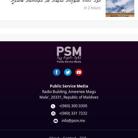
ރަފަޙް ހުރަސް މެދުވެރިކޮށް ޣައްޒާއަށް މުދާ އެތެރެކުރުމަށް ބާރުއަޅަނީ
in 2 hours
Public Service Media
Radio Building, Ameenee Magu
Male', 20331, Republic of Maldives
+(960) 300 0300
+(960) 331 7232
info@psm.mv