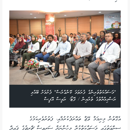
"މަސައްކަތްތެރިންގެ ފުރަތަމަ ކޮންގްރެސް" ފެށުމަށް ބޭއްވި
ރަސްމިއްޔާތުގެ ތެރެއިން / ފޮޓޯ: ރައީސް އޮފީސް
އެގޮތުން މިނިމަމް ވޭޖް ތަޢާރަފުކުރުމާއި، ފަތުރުވެރިކަމުގެ
ސިނާޢަތުގައި މަސައްކަތްކުރާ މީހުންނަށް ސަރވިސް ޗާރޖުގެ ފައިދާ