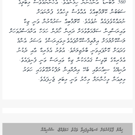
560 މާބަނޑު އަންހެނުން ހިމެނެއެވެ. އެހެންނަމަވެސް މިބަލީގެ
ސަބަބުން ކޮލޮމްބިއާގެ އެއްވެސް މީހެއްގެ ފުރާނައަށް
ނުރައްކާވެފައެއް ނުވެއެވެ. ކޮލޮމްބިއާ ސަރުކާރުން ވަނީ ޒިކާ
ވައިރަސްއިން ސަލާމަތްވުމަށް ދަރިން ހޯދުން ހަމަހާ އަށްމަސްދުވަހަށް
ލަސްކޮށްލުމަށް އިލްތިމާސްކޮށްފައެވެ.މިވައިރަސްގެ އަސަރު އެންމެ
ގަދައަށް ކޮށްފައިވަނީ ބްރެޒިލަށެވެ. އުތުރު އެމެރިކާ އާއި ދެކުނު
އެމެރިކާގެ ތޭވީސް ޤައުމަކުން ޒިކާ ވައިރަސް ވަނީ ފެނިފައެވެ.
ދުނިޔޭގެ ސިއްޙަތާއި ބެހޭ އިދާރާއިން ލަފާކުރާގޮތުގައި ހަތަރު
މިލިއަން މީހުންނަށް މިހާރު ވަނީ މިބަލި ޖެހިފައެވެ.
ޚިޔާލު ފާޅުކުރުމަށް ކަނޑައެޅިފައިވާ ވަގުތު ހަމަވެއްޖެ، ޝުކުރިއްޔާ