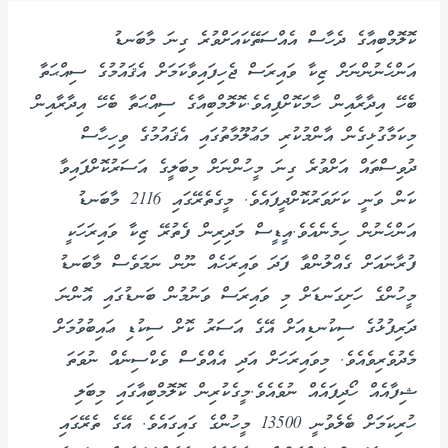
ކޮލޮމްބިއާގެ ދެހާސް އެއްސަތޭކައަށްވުރެ ގިނަ މާބަނޑު
އަންހެނުންނަށް ޒިކާ ވައިރަސް ޖެހިފައިވާކަމަށް އެޤައުމުގެ ސިއްޙަތާ
ބެހޭ އިދާރާއިން ހާމަކޮށްފިއެވެ.ކޮލޮމްބިއާގެ ސިއްޙަތާ ބެހޭ އިދާރާއިން
މިކަމާގުޅިގެން އާންމުކުރި މަޢުލޫމާތުގައި އެޤައުމުގެ ވިހިހާސް
ދުވިސްތައް އަށްވުރެ ގިނަ މީހުންނަށް މިބަލީގެ އަސަރުކޮށްފައިވާ
ކަން ވަނީ ކަށަވަރުކޮށްދީފައެވެ. މީގެތެރޭގައި 2116 މާބަނޑު
އަންހެނުން ހިމެނެއެވެ.އީޑީސް މަދިރިން ފެތުރޭ ޒިކާ ވައިރަހަކީ
ފުރާނައަށް ގެއްލުންވާ ފަދަ ވައިރަހެއް ނޫން ނަމަވެސް މާބަނޑު
މީހުންގެ ހަށިގަނޑަށް މި ވައިރަސް ވަނުމުން ބަނޑުގައި އޮންނަ
ދަރިފުޅުގެ ސިކުނޑިއަށް އޭގެ އަސަރު ކޮށް ސިކުޑި ޢައިބުވުމަށް
މެދުވެރިވެއެވެ. މިވައިރަހަށް އަދި އެއްވެސް ވެކްސިނެއް ނުވަތަ
ޝިފާއެއް ހޯދިފައެއް ނުވެއެވެ.މީގެކުރިން ކޮލޮމްބިއާގައި މިބަލި
ހުރިކަމަށް ބެލެވުނީ 13500 މީހުންގެ ގައިގައެވެ. އޭގެ ތެރޭގައި