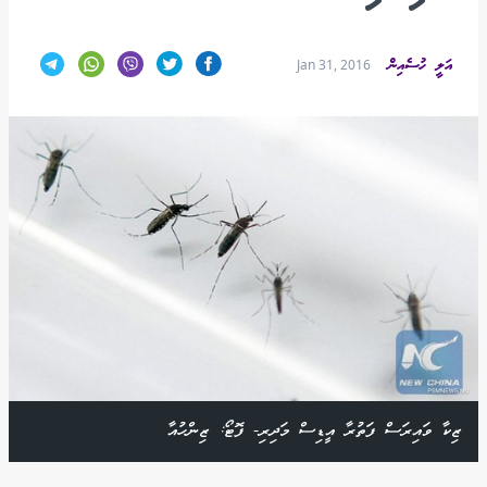
އަލީ ހުސެއިން
Jan 31, 2016
ޒިކާ ވައިރަސް ފަތުރާ އީޑިސް މަދިރި- ފޮޓޯ: ޒިންހުއާ