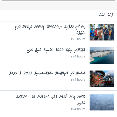
ފަހުގެ ޚަބަރު
އިންސާނީ ވަގުފާރީގެ ޝިކާރައަކަށްވާ މީހުންނަށް އެހީވުމަށް ދާއިމީ
ސެޓަޕެއް
in 5 hours
ހުޅުމާލޭގައި އިތުރު 5000 ހައުސިން ޔުނިޓް އަޅަނީ
in 4 hours
އާސެނަލް އާއި އެމިރޭޓްސްގެ ސްޕޮންސަރޝިޕް 2033 އާ ހަމައަށް
in 4 hours
ގެއްލުނު މީހުން ހޯދުމަށް ވަޔާއި ކަނޑުމަގުން ބޮޑު ސަރަޙައްދެއް
ބަލައިފި
in 4 hours