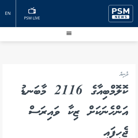
EN
PSM LIVE
ދުނިޔެ
ކޮލޮމްބިއާގެ 2116 މާބަނޑު
އަންހެނަކަށް ޒިކާ ވައިރަސް
ޖެހިފައި