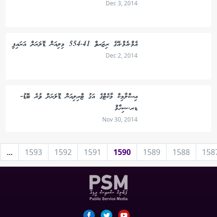
Dec 3, 2014
އެމް.އެމް.އޭގެ ރިޒަރވް 554.41 މިލިއަން ޑޮލަރަށް އަރައިފި
Dec 2, 2014
އިސްލާމިކް މާކެޓްގެ އަގު ޓްރިލިއަން ޑޮލަރަށް ވުރެ ބޮޑު-
ޑރ.ޝިހާމް
Nov 30, 2014
...
1593
1592
1591
1590
1589
1588
158