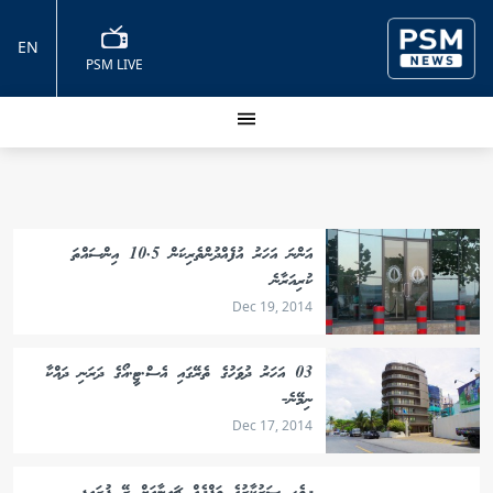
EN
PSM LIVE
އަންނަ އަހަރު އުފެއްދުންތެރިކަން 10.5 އިންސައްތަ
ކުރިއަރާނެ
Dec 19, 2014
03 އަހަރު ދުވަހުގެ ތެރޭގައި އެސް.ޓީ.އޯގެ ދަރަނި ދައްކާ
ނިމޭނެ-
Dec 17, 2014