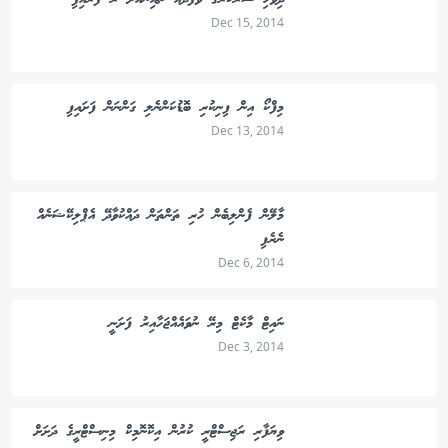
ދިވެހި ސަރުކާރުގެ ވަފްދެއް ޗައިނާއަށް ރޭ ފުރައިފި
Dec 15, 2014
މިފްކޯ އިން ފިނިކުރި ބޮޑުކަންނެލި ގަންނަން ފަށައިފި
Dec 13, 2014
މާލޭން ފެންލިބެން ހުރި ތަންތަން ދައްކުވާދޭ އެޕްލިކޭޝަނެއް
ނެރެފި
Dec 6, 2014
ނައިޓް މާކެޓް މިރޭ ނުވައެއްޖަހާއިރު ފަށަނީ
Dec 3, 2014
ވިޔަފާރި ރަޖިސްޓްރީ ކުރުން އިކޮނޮމިކް މިނިސްޓްރީގެ ދަށަށް