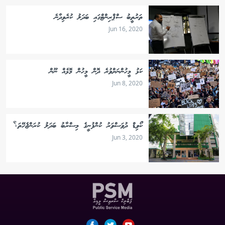
ތަރުތީބު ސްޕްރިންޓްގައި ބަދަލު ކުރެވިދާނެ
Jun 16, 2020
ކަޅު މީހުންނަށްވުރެ ދޮން މީހުން މޮޅެއް ނޫން
Jun 8, 2020
ކޯވިޑް ދުވަސްވަރު ކުންފުނީގެ މިސްރާބު ބަދަލު ކުރަންޖެހޭތަ؟
Jun 3, 2020