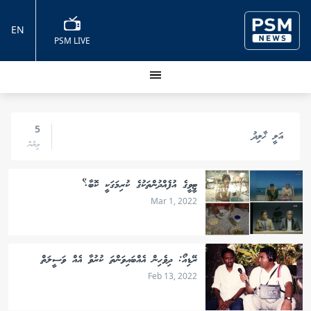
EN
PSM LIVE
5
އަލީ ޚާލިދު
ލިޔުން
ޓީވީގެ އުފެއްދުންތަކުގެ ކުރިމަގަކީ ކޮބާ؟
Mar 1, 2022
ރޭޑިއޯ: ދިވެހިން އެއްބައިވަންތަ ކުރުވާ އެއް ވަސީލަތް
Feb 13, 2022