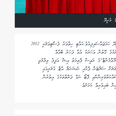
: އުރީދޫ
ކައްޓި ހިތްވަރު ފެސްޓިވަލްގެ ޓެލެކޮމް ޕާޓްނާއަކަށް އުރީދޫ ހަމަޖައްސައިފިއެވެ.ކައްޓި ހިތްވަރު ފެސްޓިވަލަކީ 2012
މުގެ ގޮތުން އަހަރަކު އެއް ފަހަރު ބާއްވާ
މޫވްމެންޓް"ގެ ރައީސް ފާތިމަތު އިޝާ އަފީފު ވިދާޅުވީ
ަލަށް ސަލްޓަން ޕާކާއި ނެޝަނަލް އާޓް ގެލަރީގައި
ައްކަތްތެރިންނާއި ފޮޓޯ ނަގާ ފަރާތްތަކުގެ އިތުރުން