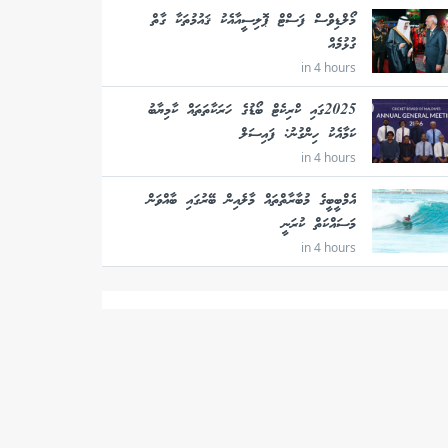
މޯލްޑިވްސް ފަސްޓް ޕޮލިސީއާއެކު ޤައުމުތަކާ ގާތް
ގުޅުމެއް
in 4 hours
2025ގައި ކްރިކެޓް ބޯޑުގެ ހަރަކާތަތައް ކާމިޔާބު
ކަމާއެކު ހިންގުނު: ފައިސަލް
in 4 hours
އެމްބީބީގެ މުބާރާތްތައް މާލެއިން ބޭރުގައި ބާއްވަން
މަސައްކަތް ކުރަނީ
in 4 hours