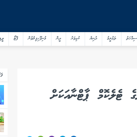
ސިއްހަތު
ތަޢުލީމު
ދުނިޔެ
ކުޅިވަރު
ދީން
މުނިފޫހިފިލުވުން
ފޮޓޯ
ވީޑި
ފަހ
ެ ޓެލެކޮމް ޕާޓްނާއަކަށް