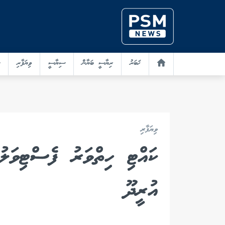
ޚަބަރު
ރިޔާސީ ބަޔާން
ސިޔާސީ
ވިޔަފާރި
ވިޔަފާރި
ކައްޓި ހިތްވަރު ފެސްޓިވަލުގ
އުރީދޫ