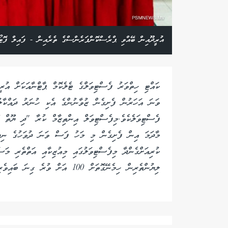
އުރީދޫއިން ބޭއްވި ޕްރެސްކޮންފަރެންސްގެ ތެރެއިން - ފައިލް ފޮޓޯ
ވަނަ އަހަރުން ފެށިގެން ޒުވާނުންގެ އެކި ހުނަރު ދައްކާލު
ފެސްޓިވަލެކެވެ.މިފެސްޓިވަލް އިންތިޒާމް ކުރާ "ދި ޔޫތް 
މާދަމަ އިން ފެށިގެން މި މަހު ފަސް ވަނަ ދުވަހުގެ ނިޔ
ކުރިއަށްގެންދާ މިފެސްޓިވަލުގައި މިއުޒިކާއި އަތްތެރި މަސ
ލިޔުންތެރިން ހިމެނޭގޮތަށް 100 އަށް ވުރެ ގިނަ ބައިވެރިން ބައިވެރިވާ ކަމަށެވެ.