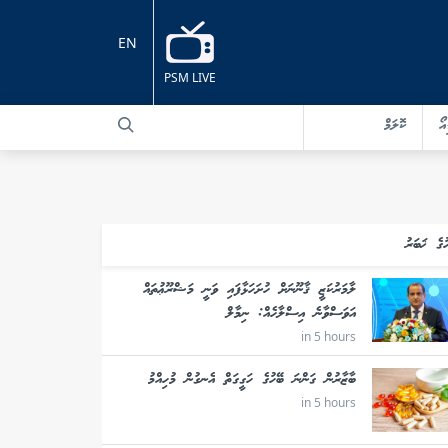
EN
PSM LIVE
އޯ
ކޮލަމް
ުގެ ޚަބަރު
ލާމަރުކަޒީ ޤާނޫނަށް ހުށަހަޅާފައި ވަނީ މަޝްރޫޢުތައް
އަވަސްވާނެ އިސްލާހެއް: ނިމާލް
in 5 hours
ބާޒާރުން ގަންނަ ބޭހުގެ ހަގީގަތް އެނގުން މުހިއްމު
in 5 hours