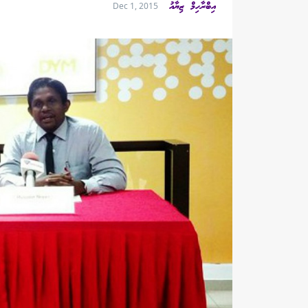
އިބްރާހިމް ޒިޔާއު
Dec 1, 2015