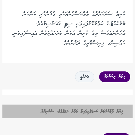
ކާނިވާ ސަރަޙައްދުގެ އެއްބަސްވުންތަކާއި ގުޅުންހުރި ކަންކަން
ބެލެހެއްޓުން ޙަވާލުކޮށްފައިވަނީ ސިޓީ ކައުންސިލާއެވެ.
އެހެންނަމަވެސް މީގެ ކުރިން އެކަން ބަލަހައްޓަމުން އައިސްފައިވަނީ
ހައުސިންގ މިނިސްޓްރީގެ ދަށުންނެވެ.
އިތުރު ލިޔުންތައް
ތަރައްްޤީ
ޚިޔާލު ފާޅުކުރުމަށް ކަނޑައެޅިފައިވާ ވަގުތު ހަމަވެއްޖެ، ޝުކުރިއްޔާ