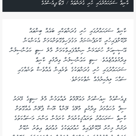
ކާނިވާ ސަރަޙައްދުގައި ހުރި ގުދަންތައް / ފޮޓޯ:ޕީއެސްއެމް
ކާނިވާ ސަރަޙައްދުގައި ހުރި ގުދަންތަކާއި ބައެއް ބިންތައް
ދޫކޮށްފައިހުރީ ކޮރަޕްޝަނަށް މަގުފަހިވާގޮތަށްކަމަށާ އެކަންކަން
އޭސީސީއަށް ހުށައަޅަން ނިންމާފައިވާކަމަށް މާލެ ސިޓީ ކައުންސިލުން
ވިދާޅުވެއްޖެއެވެ. ސިޓީ ކައުންސިލުން ވިދާޅުވީ ކާނިވާ
ސަރަޙައްދުގައި ހުރި ގުދަންތަކުގެ ތެރެއިން އެއްވެސް ތަނެއްގައި
ސައްޙަ ލިޔެކިޔުމެއް ނެތްކަމަށެވެ.
ޕީއެސްއެމް ނިއުސްއަށް މަޢުލޫމާތު ދެއްވަމުން މާލެ ސިޓީގެ މޭޔަރު
ސިފާ މުޙައްމަދު ވިދާޅުވީ މާލޭގެ ލޭންޑް ޔޫސް ޕްލޭނާ އެއްގޮތަށް
ކާނިވާ ސަރަޙައްދު ތަރައްޤީކުރުމަށް ކުރަމުން އަންނަ މަސައްކަތުގެ
ދަށުން މިހާރު ދޫކޮށްފައިވާ ހުއްދަތަކުގެ މުއްދަތު އިތުރު ނުކޮށް