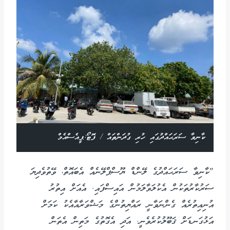
ކާނިވާ ސަރަޙައްދުގައި ހުރި ގުދަންތައް / ފޮޓޯ:ޕީއެސްއެމް
"ކާނިވާ ސަރަޙައްދުގެ ލޭންޑް ޔޫސްޕްލޭނެއް އެބައޮތް، ވޭތުވެދިޔަ
ސަރުކާރުތަކުން އެކުލަވާލަމުން އައިސްފައި. އެއަށް އިތުރު
އުނިއިތުރެއް ގެންނަވާނީ ރައްޔިތުންގެ މަޝްވަރާއާއެކު ކަމަށް
އަޅުގަނޑަށް ޤަބޫލުކުރެވެނީ. އަދި އެގޮތުގެ މަތިން އެތަން