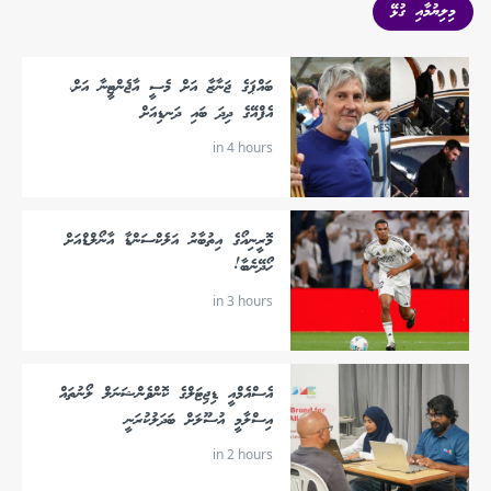
މިލިޔުމާއި ގުޅޭ
ބައްޕަގެ ޖަނާޒާ އަށް މެސީ އާޖެންޓީނާ އަށް،
އެފްއޭގެ ދިދަ ބައި ދަނޑިއަށް
in 4 hours
މޮރީނިއޯގެ އިތުބާރު އަލެކްސަންޑާ އާނޯލްޑްއަށް
ހޯދޭނެބާ!
in 3 hours
އެސްއެމްއީ ޑިޖިޓަލްގެ ކޮންވެންޝަނަލް ލޯނުތައް
އިސްލާމީ އުސޫލަށް ބަދަލުކުރަނީ
in 2 hours