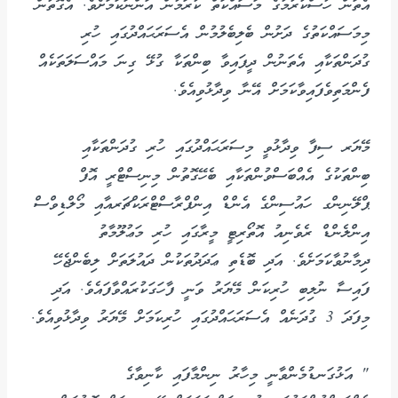
އެތަން ހުސްކުރުމުގެ މަސައްކަތް ކުރަމުން އަންނަކަމަށެވެ. އެގޮތުން
މިމަސައްކަތުގެ ދަށުން ބެލިބެލުމުން އެސަރަޙައްދުގައި ހުރި
ގުދަންތަކާއި އެތަނުން ދީފައިވާ ބިންތަކާ ގުޅޭ ގިނަ މައްސަލަތަކެއް
ފެންމަތިވެފައިވާކަމަށް އޭނާ ވިދާޅުވިއެވެ.
މޭޔަރ ސިފާ ވިދާޅުވީ މިސަރަޙައްދުގައި ހުރި ގުދަންތަކާއި
ބިންތަކުގެ އެއްބަސްވުންތަކާއި ބެހޭގޮތުން މިނިސްޓްރީ އޮފް
ޕްލޭނިންގ ހައުސިންގެ އެންޑް އިންފްރާސްޓްރަކްޗަރއާއި މޯލްޑިވްސް
އިންލެންޑް ރެވެނިއު އޮތޯރިޓީ މީރާގައި ހުރި މަޢުލޫމާތު
ދިމާނުވާކަމަށެވެ. އަދި ބޮޑެތި ޢަދަދުތަކުން ދައުލަތަށް ލިބެންޖެހޭ
ފައިސާ ނުލިބި ހުރިކަން މޭޔަރު ވަނީ ފާހަގަކުރައްވާފައެވެ. އަދި
މިފަދަ 3 ގުދަނެއް އެސަރަޙައްދުގައި ހުރިކަމަށް މޭޔަރު ވިދާޅުވިއެވެ.
" އަޅުގަނޑުމެންވާނީ މިހާރު ނިންމާފައި ކާނިވާގެ