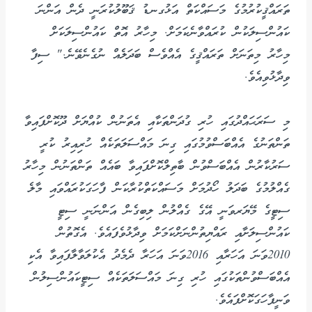
ތަރައްޤީކުރުމުގެ މަސައްކަތް އަޅުގނޑު ޤަބޫލުކުރަނީ ދެން އަންނަ
ކައުންސިލަކުން ކުރައްވާނެކަމަށް. މިހާރު އޮތް ކައުންސިލަކަށް
މިހާރު މިތަނަށް ތަރައްޤީގެ އެއްވެސް ބަދަލެއް ނުގެނެވޭނެ." ސިފާ
ވިދާޅުވިއެވެ.
މި ސަރަޙައްދުގައި ހުރި ގުދަންތަކާއި އެތަނުން ކުއްޔަށް ދޫކޮށްފައިވާ
ތަންތަނުގެ އެއްބަސްވުމުގައި ގިނަ މައްސަލަތަކެއް ހުރިއިރު ކުރީ
ސަރުކާރުން އެއްބަސްވުން ބާތިލްކޮށްފައިވާ ބައެއް ތަންތަނުން މިހާރު
ގެއްލުމުގެ ބަދަލު ހޯދުމަށް މަސައްކަތްކުރާކަން ފާހަގަކުރައްވައި މާލެ
ސިޓީގެ މޭޔަރވަނީ އޭގެ ގެއްލުން ލިބިގެން އަންނަނީ ސިޓީ
ކައުންސިލަށާއި ރައްޔިތުންނަށްކަމަށް ވިދާޅުވެފައެވެ. އެގޮތުން
2010ވަނަ އަހަރާއި 2016ވަނަ އަހަރާ ދެމެދު އެކުލަވާލާފައިވާ އެކި
އެއްބަސްވުންތަކުގައި ހުރި ގިނަ މައްސަލަތަކެއް ސިޓީކައުންސިލުން
ވަނީފާހަގަކޮށްފައެވެ.