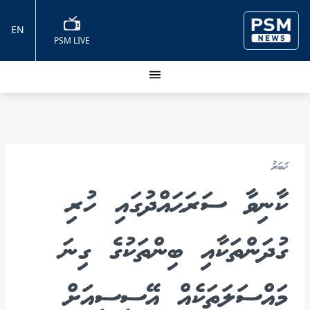
EN
PSM LIVE
ޚަބަރު
ކާނިވާ ސަރަޙައްދުގައި ހުރި
ގުދަންތަކާއި ބިންތަކުގެ ގިނަ
މައްސަލަތަކެއް އޭސީސީއަށް