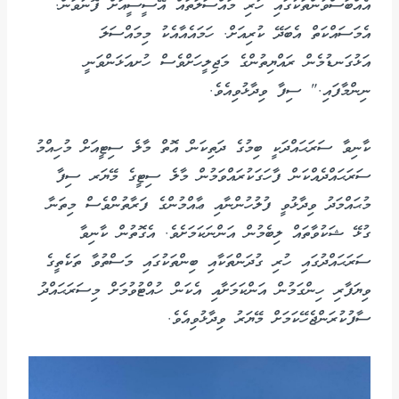
އެއްބަސްވުންތަކުގައި ހުރި މައްސަލަތައް އޭސީސީއަށް ފޮނުވަން.
އެމަސައްކަތް އެބަދޭ ކުރިއަށް. ހަމައެއާއެކު މިމައްސަލަ
އަޅުގަނޑުމެން ރައްޔިތުންގެ މަޖިލީހަށްވެސް ހުށއަޅަންވަނީ
ނިންމާފައި." ސިފާ ވިދާޅުވިއެވެ.
ކާނިވާ ސަރަޙައްދަކީ ބިމުގެ ދަތިކަން އޮތް މާލެ ސިޓީއަށް މުހިއްމު
ސަރަޙައްދެއްކަން ފާހަގަކުރައްވަމުން މާލެ ސިޓީގެ މޭޔަރ ސިފާ
މުޙައްމަދު ވިދާޅުވީ ފުލުހުންނާއި ޢާއްމުންގެ ފަރާތުންވެސް މިތަނާ
ގުޅޭ ޝަކުވާތައް ލިބެމުން އަންނަކަމަށެވެ. އެގޮތުން ކާނިވާ
ސަރަޙައްދުގައި ހުރި ގުދަންތަކާއި ބިންތަކުގައި މަސްތުވާ ތަކެތީގެ
ވިޔަފާރި ހިންގަމުން އަންކަމަށާއި އެކަން ހުއްޓުވުމަށް މިސަރަޙައްދު
ސާފުކުރަންޖެހޭކަމަށް މޭޔަރު ވިދާޅުވިއެވެ.