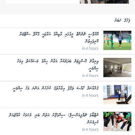
ފަހުގެ ޚަބަރު
އޭއެފްސީ ޗެލެންޖް ލީގުގައި މާޒިޔާގެ އަމާޒަކީ ގްރޫޕް ސްޓޭޖަށް
ކޮލިފައިވުން
in 4 hours
ވިލިމާލެ ހޮސްޕިޓަލު ބަދަލުކުރާ އަމާން ހިޔާގެ މަސައްކަތް މިމަހު
ނިންމަނީ
in 4 hours
ޤުރްއާނަށް ޚާއްޞަ ވަޤްފު އިމާރާތުގެ ކުރެހުން އަންނަ މަހު ނިންމަނީ
in 4 hours
ނެޓްބޯޅަ ޗެމްޕިއަންޝިޕް: ސިންގަޕޫރު އަތުން ބަލި، އެކަމަކު ރާއްޖެއަށް
ކުރިއެރުން
in 4 hours