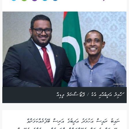
ަހާމިދު އަދީބުއާއި އެކު / ފޮޓޯ:ސޯޝަލް މީޑިއާ
ނައިބު ރައީސް އަހުމަދު އަދީބުގެ އަރިސް ބޭފުޅެއްކަމަށްވާ