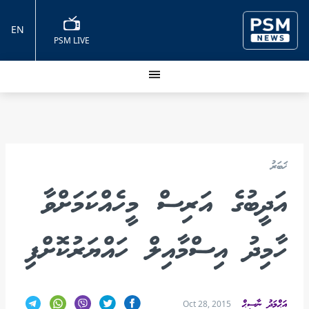
EN
PSM LIVE
ޚަބަރު
އަދީބުގެ އަރިސް މީހެއްކަމަށްވާ
ހާމިދު އިސްމާއިލް ހައްޔަރުކޮށްފި
އަޙްމަދު ނާސިޙް
Oct 28, 2015