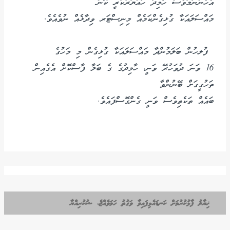
އެހެންނަމަވެސް ހާމިދު ހައްޔަރުކުރީ ކޮން
މައްސަލައަކާ ގުޅިގެންކަމެއް މިނިސްޓަރ ވިދާޅެއް ނުވެއެވެ.
ފުލހުން ބަލަމުންދާ މައްސަލައަކާ ގުޅިގެން މި މަހުގެ
16 ވަނަ ދުވަހުރޭ ވަނީ، ހާމިދުގެ ގެ ބަލާ ފާސްކޮށް އެގެއިން
ތަހުގީގަށް ބޭނުންވާ
ބައެއް ތަކެތިވެސް ވަނީ ގެންގޮސްފައެވެ.
ޚިޔާލު ފާޅުކުރުމަށް ކަނޑައެޅިފައިވާ ވަގުތު ހަމަވެއްޖެ، ޝުކުރިއްޔާ