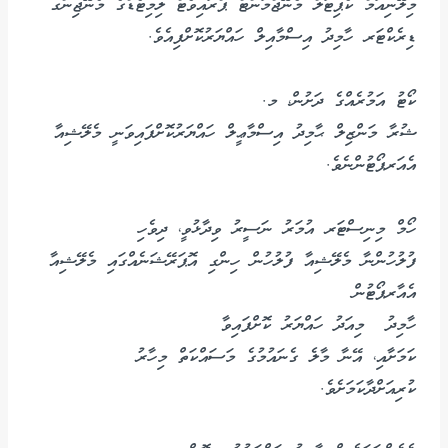
މިލޭނިއަމް ކެޕިޓަލް މެނޭޖްމަންޓް ޕްރައިވެޓް ލިމިޓެޑްގެ މެނޭޖިންގ
ޑިރެކްޓަރ ހާމިދު އިސްމާއިލް ހައްޔަރުކޮށްފިއެވެ.
ކޯޓު އަމުރެއްގެ ދަށުން، މ.
ޝުރާ މަންޒިލް ޙާމިދު އިސްމާޢީލް ހައްޔަރުކޮށްފައިވަނީ މެލޭޝިއާ
އެއަރޕޯޓުންނެވެ.
ހޯމް މިނިސްޓަރ އުމަރު ނަސީރު ވިދާޅުވީ، ދިވެހި
ފުލުހުންނާ މެލޭޝިއާ ފުލުހުން ހިންގި އޮޕަރޭޝަނެއްގައި މެލޭޝިއާ
އެއާރޕޯޓުން
ހާމިދު މިއަދު ހައްޔަރު ކޮށްފައިވާ
ކަމަށާއި، އޭނާ މާލެ ގެނައުމުގެ މަސައްކަތް މިހާރު
ކުރިއަށްދާކަމަށެވެ.