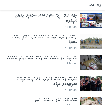
ފަހުގެ ޚަބަރު
ނިމުނު ހަފުތާ: ޕީޓީއޭ ތަންފީޒު ކުރުން، ކަނޑުމަތީގެ ހިތާމަވެރި
ހާދިސާތަކެއް
in 4 hours
ތިންވަނަ ފިޔަވަހީގެ ގޯތިތަކަށް ކަރަންޓު ގުޅޭނީ އެލްޔޫޕީ ނިމުމުން:
ސްޓެލްކޯ
in 3 hours
ތެލަސީމިއާ ބަލި ތަހައްމަލު ކުރާ މީހުންގެ ތެރެއިން ގިނައީ އަންހެނުން
in 3 hours
އެމެރިކާގެ ޑިމޮކްރެޓުންގެ ޕްރައިމަރީ: ފަލަސްޠީނަށް ތާޢީދުކުރާ
ކެންޑިޑޭޓުންނަށް ކާމިޔާބު
in 3 hours
ދާރުލްއަރްޤަމްގެ ޢަމަލީ މަސައްކަތް ފަށައިފި