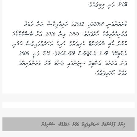
ބޮޑަށް ވަނީ ލިބިފައެވެ.
ބްރަޔަންވަނީ 2008އަދި 2012ގެ އޮލިމްޕިކްސް ރަން މެޑަލް
އެމެރިކާއާއިއެކު ހޯދާފައެވެ. 1996 އިން 2016 އަށް ބާސްކެޓްބޯޅަ
ކުޅުނު ކޯބީ ބްރަޔަންޓް ކެރިއަރުގެ ހުރިހާ އަހަރެއްގައިވެސް ކުޅުނީ
އެންބީއޭގެ ލޮސް އެންޖެލްސް ލޭކާސްއަށެވެ. އޭނާ ވަނީ 2008
ވަނަ އަހަރުގެ އެންބީއޭ ސީޒަނުގައި އެންމެ މޮޅު ކުޅުންތެރިޔާގެ
މަގާމް ހޯދައިފައެވެ.
ޚިޔާލު ފާޅުކުރުމަށް ކަނޑައެޅިފައިވާ ވަގުތު ހަމަވެއްޖެ، ޝުކުރިއްޔާ