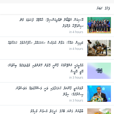
ފަހުގެ ޚަބަރު
އޭޝިއަން ނެޓްބޯލް ޗެމްޕިއަންޝިޕް: ރާއްޖޭގެ ފުރަތަމަ މެޗު
ސިންގަޕޫރާ ދެކޮޅަށް
in 4 hours
މަދިރިން ރައްކާ: އަމާން އުދަރެސް ސަރަހައްދު ސާފުކުރުމުގެ ހަރަކާތެއް
in 4 hours
އުއްމީދަކީ ކެންޕޭނާއެކު ޤާނޫނީ ގޮތުން ހޭލުންތެރި މުޖުތަމަޢެއް ބިނާވުން:
އޭޖީ އޮފީސް
in 3 hours
ލާމަރުކަޒީ ޤާނޫނަށް ހުށަހަޅާފައި ވަނީ މަޝްރޫޢުތައް އަވަސްވާނެ
އިސްލާހެއް: ނިމާލް
in 3 hours
ބާޒާރުން ގަންނަ ބޭހުގެ ހަގީގަތް އެނގުން މުހިއްމު