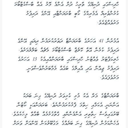
ހާދިސާގައި ދުނިޔޭގެ ތާރީހު ދުށް އެންމެ މޮޅު އެއް ބާސްކެޓްބޯޅަ
ކުޅުންތެރިޔާ އެމެރިކާގެ ކޯބީ ބްރަޔަންޓްއި އޭނާގެ ދަރިފުޅު
މަރުވެއްޖެއެވެ.
އުމުރުން 41 އަހަރުގެ ބްރަޔަންޓް ދަތުރުކުރަމުން ދިޔައީ އޭނާގެ
ދަރިފުޅު ކުޅެން އޮތް ކޮލެޖް ބާސްކެޓްބޯޅަ މެޗެއް ބަލާލުމަށެވެ.
ހެލިކަޕްޓަރު ވެއްޓުނު ހާދިސާގައި ބްރަޔަންއާއިއެކު 13 އަހަރުގެ
ދަރިފުޅު ޖިއާނާ އަދި އާއިލާގެ ބައެއް މެމްބަރުންވެސްވަނީ
މަރުވެފައެވެ.
ބްރަޔަންޓްގެ މަރާ އެކު މުޅި ކުޅިވަރު ދުނިޔޭގެ ގިނަ ބަޔަކު
އަންނަނީ އެކަމާއި ހިތާމަ ފާޅުކުރަމުންނެވެ. ބަރަޔަންއަކީ ކޯޓުން
ބޭރުގައިވެސް ހިތްތިރި އެންމެންނާއި ގާތްގުޅުމެއް ބާއްވާ މީހެކެއެވެ.
އެހެންކަމުން ދުނިޔޭގެ ގިނަ ބަޔެއްގެ މަގުބޫލުކަން އޭނާއަށް ވަރަށް