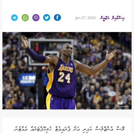
އިސްމާއިލް އަޒްމީން
Jan 27, 2020
ލޮސް އެންޖްލެސް ކައިރި އަށް ޕްރައިވެޓް ހެލިކޮޕްޓަރެއް ވެއްޓުނު