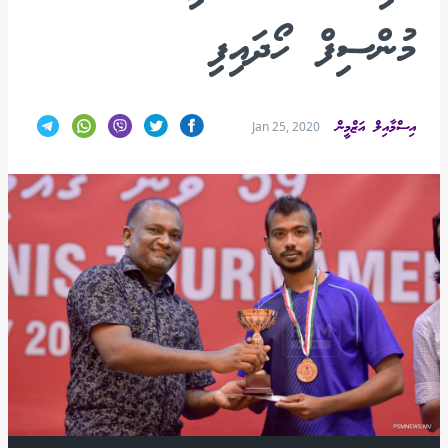
މުންސިފް ހޯދައިފި
އިސްމާއިލް އަޒްމީން
Jan 25, 2020