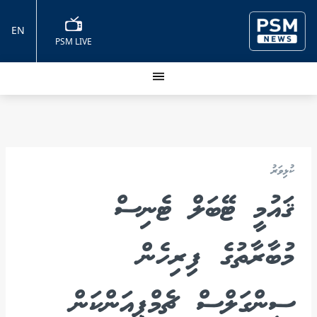
EN
PSM LIVE
ކުޅިވަރު
ޤައުމީ ޓޭބަލް ޓެނިސް
މުބާރާތުގެ ފިރިހެން
ސިންގަލްސް ޗެމްޕިއަންކަން