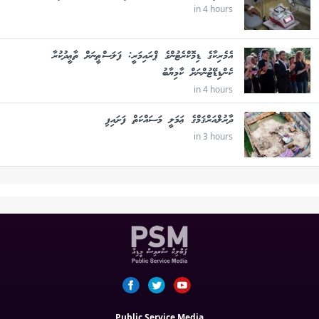
in 4 hours
އެމެރިކާގެ ޑިމޮކްރެޓުންގެ ޕްރައިމަރީ: ފަލަސްޠީނަށް ތާޢީދުކުރާ
ކެންޑިޑޭޓުންނަށް ކާމިޔާބު
in 4 hours
ދާރުލްއަރްޤަމްގެ ޢަމަލީ މަސައްކަތް ފަށައިފި
in 3 hours
Public Service Media