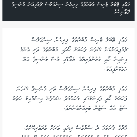
ޤައުމީ ޓޭބަލް ޓެނިސް މުބާރާތުގެ ފިރިހެން ސިންގަލްސް ޗެމްޕިއަން މުންސިފް |
ފޮޓޯ:މިހާރު
ޤައުމީ ޓޭބަލް ޓެނިސް މުބާރާތުގެ ފިރިހެން ސިންގަލްސް
ޗެމްޕިއަންކަން 10ވަނަ ފަހަރަށް ހޯދައި މުބާރާތުގެ ތަށި އެންމެ
ގިނައިން ހޯދި ކުޅުންތެރިޔާގެ ރެކޯޑާއި މުސާ މުންސިފް އަރާ
ހަމަކޮށްފިއެވެ.
ޤައުމީ މުބާރާތުގެ ފިރިހެން ސިންގަލްސް ތަށި މުންސިފް 10ވަނަ
ފަހަރަށް ހޯދީ ފައިނަލްގައި މުޙައްމަދު ޝައްފާން އިސްމާއިލް ހަތަރު
ސެޓު އެއް ސެޓުން ބަލިކޮށްގެންނެވެ.
މެޗުގެ ފުރަތަމަ ދެ ސެޓުވެސް ދިޔައީ ވަރަށް ވާދަވެރިކޮށެވެ.