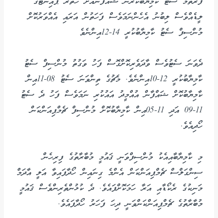
ފުރަތަމަ ސެޓު ކާމިޔާބުކުރަން ޝައްފާންއަށް ހަތަރު ޕޮއިންޓްގެ
ލީޑެއްވެސް ލިބުނު އެހެންނަމަވެސް ފަހަތުން އަރައި އެއްވަރުކޮށް
މުންސިފް ސެޓު ކާމިޔާބުކުރީ 14-12އިންނެވެ
ދެވަނަ ސެޓުވެސް ވާދަވެރިކޮށްގޮސް ފަހު ވަގުތު މުންސިފް ސެޓު
ކާމިޔާބުކުރީ 12-10އިންނެވެ. މެޗުގެ ތިންވަނަ ސެޓު 08-11އިން
ކާމިޔާބުކޮށް ޝައްފާން އުއްމީދު އައުކުރި ނަމަވެސް ފަހު ދެ ސެޓު
11-09 އަދި 11-05އިން ކާމިޔާބުކޮށް މުންސިފް ޗެމްޕިއަންކަން
ހޯދިއެވެ.
މި ކާމިޔާބާއިއެކު މުންސިފްވަނީ ޤައުމީ މުބާރާތުގެ ފިރިހެން
ސިންގަލްސް ޗެމްޕިއަންކަން އެންމެ ގިނައިން ހޯދާފައިވާ އަލީ އާދަމް
މަނިކުގެ ރެކޯޑާއި އަރާ ހަމަކޮށްފައެވެ. ދެ ކުޅުންތެރިންވެސް ޤައުމީ
މުބާރާތުގެ ޗެމްޕިއަންކަންވަނީ ދިހަ ފަހަރު ހޯދާފައެވެ.