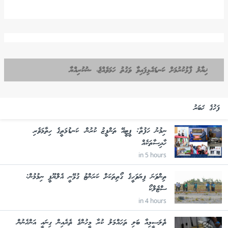
ޚިޔާލު ފާޅުކުރުމަށް ކަނޑައެޅިފައިވާ ވަގުތު ހަމަވެއްޖެ، ޝުކުރިއްޔާ
ފަހުގެ ޚަބަރު
ނިމުނު ހަފުތާ: ޕީޓީއޭ ތަންފީޒު ކުރުން، ކަނޑުމަތީގެ ހިތާމަވެރި
ހާދިސާތަކެއް
in 5 hours
ތިންވަނަ ފިޔަވަހީގެ ގޯތިތަކަށް ކަރަންޓު ގުޅޭނީ އެލްޔޫޕީ ނިމުމުން:
ސްޓެލްކޯ
in 4 hours
ތެލަސީމިއާ ބަލި ތަހައްމަލު ކުރާ މީހުންގެ ތެރެއިން ގިނައީ އަންހެނުން