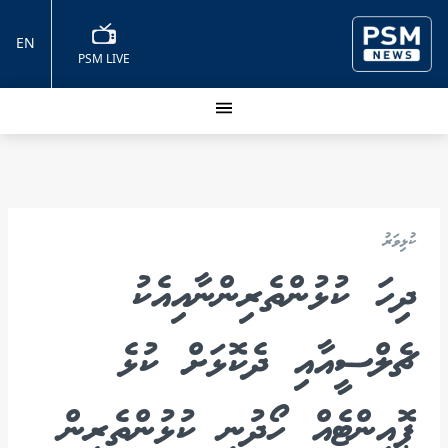
EN
PSM LIVE
ކުޅިވަރު
ދިހަ ކުޅުންތެރިންނާއިއެކު
ޗެލްސީއާއި ދެކޮޅަށް ކުޅެ
ޕޮއިންޓެއް ހޯދުނީ ކުޅުންތެރިން