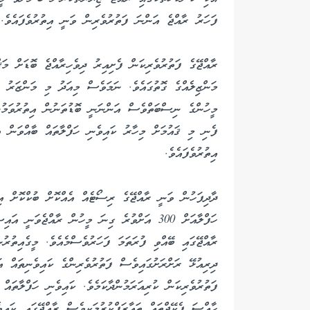
ފަހަރު ރާއްޖެ އަންނަ ފަތުރުވެރިން ވަނީ އިތުރުވެފައެވެ.
ރާއްޖޭގެ ފަތުރުވެރިކަން ފެށިއިރު ދިވެހިރާއްޖެ ބޮޑަށް މަޤ
މަންޒިލެއްގެ ގޮތުގައެވެ. ނަމަވެސް މިއަދު މި މަންޒަރު ވަ
މީހުންގެ ނިސްބަތްވެސް އަންނަނީ ބޮޑުތަނުން އިތުރުވަމުން
ފެނި މި ޤައުމަށް މިހާރު ކައިވެނި ހަފްލާތައް ބާއްވަން 
އިތުރުވެފައެވެ.
ދާދިފަހުން ވަނީ ރާއްޖޭގެ ރިސޯޓެއް އެއްކޮށް ބުކްކޮށް އިނ
ހަފްލާއަށް 300 އަށްވުރެ ގިނަ މީހުން ރާއްޖެވަނ
ރާއްޖޭގައި ބޭއްވި ފުރަތަމަ ފަހަރުވެސްމެއެވެ. މީގެއިތުރު
ދިރިއުޅޭ ރަށްރަށުގައިވެސް ފަތުރުވެރިންގެ ކައިވެނިތައް އ
ފަތުރުވެރިކަން ކުރިއަރަމުންދާކަމެވެ. ކައިވެނި ހަފްލާތައް
ހާއްސަ ޕެކޭޖްތައް ތައާރަފްކުރުމަކީވެސް ރާއްޖޭގައި ކައިވ