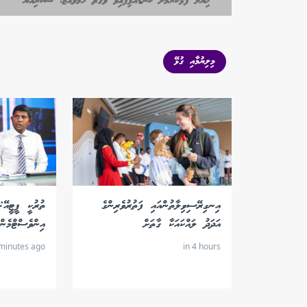
ޚިޔާލު ފާޅުކުރުމަށް ކަނޑައެޅިފައިވާ ވަގުތު ހަމަވެއްޖެ، ޝުކުރިއްޔާ
މިލިޔުމާއި ގުޅޭ
އިނގިރޭސިވިލާތުންއައި ފަތުރުވެރިންގެ
ތުރުކީ ޕީޓީއޭ
އަދަދު ލައްކައަކާ ގާތަށް
އިންވެސްޓްމެން
minutes ago
in 4 hours