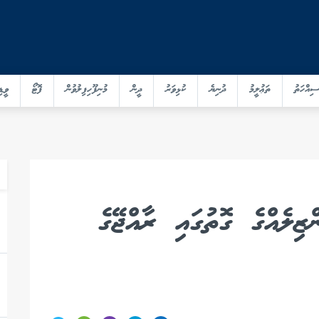
ސިއްހަތު
ތަޢުލީމު
ދުނިޔެ
ކުޅިވަރު
ދީން
މުނިފޫހިފިލުވުން
ފޮޓޯ
ވީޑި
ޒިލެއްގެ ގޮތުގައި ރާއްޖޭގެ