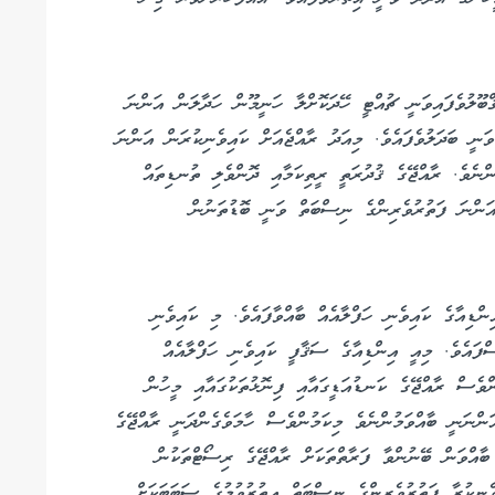
ްބޫލުވެފައިވަނީ ޗުއްޓީ ހޭދަކޮށްލާ ހަނީމޫން ހަދާލަން އަންނަ
ނީ ބަދަލުވެފައެވެ. މިއަދު ރާއްޖެއަށް ކައިވެނިކުރަން އަންނަ
ނެވެ. ރާއްޖޭގެ ޤުދުރަތީ ރީތިކަމާއި ދޮންވެލި ތުނޑިތައް
އަންނަ ފަތުރުވެރިންގެ ނިސްބަތް ވަނީ ބޮޑުތަނުން
ްޑިއާގެ ކައިވެނި ހަފްލާއެއް ބާއްވާފައެވެ. މި ކައިވެނި
ީ އައިސްފައެވެ. މިއީ އިންޑިއާގެ ސަޤާފީ ކައިވެނި ހަފްލާއެއް
ންވެސް ރާއްޖޭގެ ކަނޑުއަޑީގައާއި ފިނޮޅުތަކުގައާއި މީހުން
ަންނަނީ ބާއްވަމުންނެވެ މިކަމުންވެސް ހާމަވެގެންދަނީ ރާއްޖޭގެ
 ބާއްވަން ބޭނުންވާ ފަރާތްތަކަށް ރާއްޖޭގެ ރިސޯޓްތަކުން
ެނިކުރާ ފަތުރުވެރިންގެ ނިސްބަތް އިތުރުވުމުގެ ސަބަބަކަށް