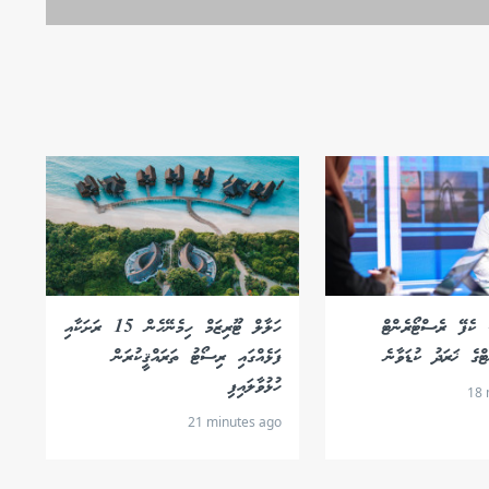
: ކެފޭ ރެސްޓޯރެންޓް
ހަލާލް ޓޫރިޒަމް ހިމެނޭހެން 15 ރަށަކާއި
ޓްގެ ޚަރަދު ކުޑަވާނެ
ފަޅެއްގައި ރިސޯޓު ތަރައްޤީކުރަން
ހުޅުވާލައިފި
18 
21 minutes ago