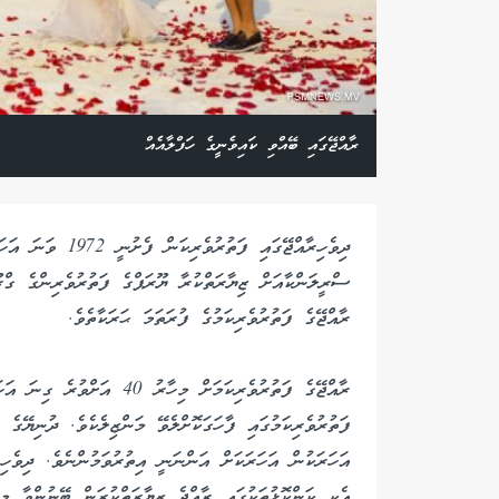
ރާއްޖޭގައި ބޭއްވި ކައިވެނީގެ ހަފްލާއެއް
ދިވެހިރާއްޖޭގައި 
ސްރީލަންކާއަށް ޒިޔާރަތްކުރާ ޔޫރަޕްގެ ފަތުރުވެރިންގެ ގްރ
ރާއްޖޭގެ ފަތުރުވެރިކަމުގެ ފުރަތަމަ ޙަރަކާތެވެ.
ރާއްޖޭގެ ފަތުރުވެރިކަމަށް މި
ފަތުރުވެރިކަމުގައި ފާހަގަކޮށްލެވޭ މަންޒިލެކެވެ. ދުނިޔޭގެ
އަހަރަކުން އަހަރަކަށް އަންނަނީ އިތުރުވަމުންނެވެ. ދިވެހިރ
އެކި ކަންކޮޅުތަކުގައި ރާއްޖެ ޒިޔާރަތްކުރަން ބޭނުންވާ މީ