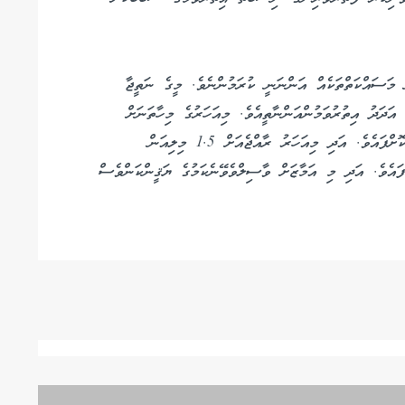
 މަސައްކަތްތަކެއް އަންނަނީ ކުރަމުންނެވެ. މީގެ ނަތީޖާ
ަދަދު އިތުރުވަމުންއަންނާތީއެވެ. މިއަހަރުގެ މިހާތަނަށް
ރާއްޖެއަށް 1 މިލިއަން ވަނަ ފަތުރުވެރިޔާ ވަނީ ޒިޔާރަތްކޮށްފައެވެ. އަދި މިއަހަރު ރާއްޖެއަށް 1.5 މިލިއަން
ައެވެ. އަދި މި އަމާޒަށް ވާސިލްވެވޭނެކަމުގެ ޔަޤީންކަންވެސް