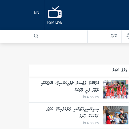
EN
PSM LIVE
އޯ
ކޮލަމް
ފަހުގެ ޚަބަރު
އެފްއޭއެމް ފުޓްސަލް ޗެމްޕިއަންޝިޕް: އޭދަފުއްޓާއި
ތުޅާދޫ ފެށީ މޮޅަކުން
in 4 hours
އިނގިރޭސިވިލާތުންއައި ފަތުރުވެރިންގެ އަދަދު
ލައްކައަކާ ގާތަށް
in 4 hours