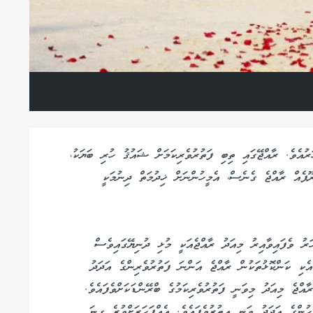
ފަތުރުވެރިކަން ފެށުނީ 1972 ވަނަ އަހަރުއެވެ. ރާއްޖޭގައި ތިބި ފަތުރުވެރިކަމަށް ޝައުޤު ހުރި ބަޔަކު،
ޫޕެއް ރާއްޖެ ގެނެސް، އެމީހުންނަށް ޚިދުމަތް ދިނުމަކީ
ހާރު 40 އަށްވުރެ ގިނަ އަހަރު ވެފައިވާއިރު މިއަދު ރާއްޖެއަކީ މުޅި ދުނިޔޭގައިވެސް
 އެކި ކަންކޮޅުތަކުން ރާއްޖެ އަންނަ ފަތުރުވެރިންގެ އަދަދު
ާއްޖެ މިއަދު މިވަނީ ފަތުރުވެރިކަމުގެ ބްރޭންޑަކަށްވެފައެވެ.
ހުންގެ އަދަދު ވަނީ އިތުރުވެފައެވެ. އެއްފަހަރަށްވުރެ ގިނަ