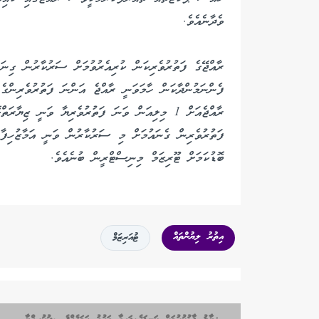
ވެދާނެއެވެ.
ރާއްޖޭގެ ފަތުރުވެރިކަން ކުރިއެރުވުމަށް ސަރުކާރުން ގިނަ
ފެންނަމުންދާކަން ހާމަވަނީ ރާއްޖެ އަންނަ ފަތުރުވެރިންގެ އ
ފަތުރުވެރިން ގެނައުމަށް މި ސަރުކާރުން ވަނީ އަމާޒުހިފާފ
ބޮޑުކަމަށް ޓޫރިޒަމް މިނިސްޓްރީން ބުނެއެވެ.
އިތުރު ލިޔުންތައް
ޓުއަރިޒަމް