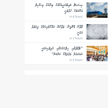
ރިސަރޗް ލައިބްރަރީއަކާއެކު ބިނާކުރާ މިސްކިތް
އަންނަމަހު ހުޅުވަނީ
in 4 hours
ތޫފާން ޑޮލްފިން: ޖަޕާނުން ރައްކާތެރިކަމުގެ ފިޔަވަޅު
އަޅަނީ
in 3 hours
"ބޮޑާވުމާއި، ހިތްހަރުކަމާއި، ރުޅިވެރިކަމަކީ
ނަރަކައަށް މަގުދައްކާ ކަންކަން"
in 3 hours