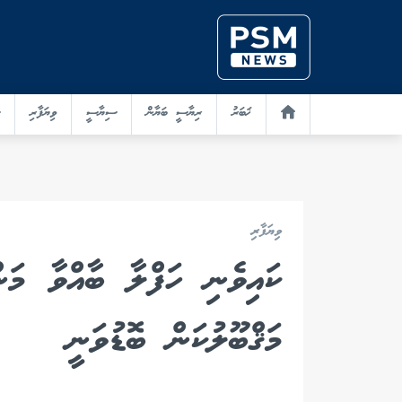
ޚަބަރު
ރިޔާސީ ބަޔާން
ސިޔާސީ
ވިޔަފާރި
ވިޔަފާރި
ކައިވެނި ހަފްލާ ބާއްވާ މަން
މަޤްބޫލުކަން ބޮޑުވަނީ