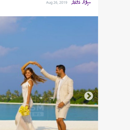
ޝިފްނާ އަޙްމަދު
Aug 26, 2019