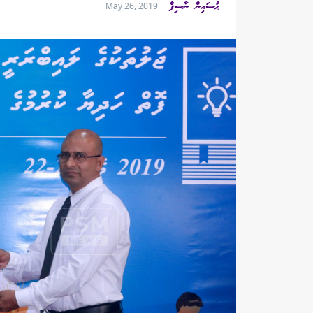
ޙުސައިން ނާސިފް
May 26, 2019