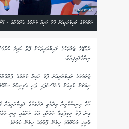
ޖަލުތަކުގެ ލައިބްރަރީއަށް ފޮތް ހަދިޔާ ކުރުމުގެ ޕްރޮގްރާމް - ފޮ
ރާއްޖޭގެ ޖަލުތަކުގެ ލައިބްރަރީތަކަށް ފޮތް ހަދިޔާ ކުރުމަ
ނިންމާލައިފިއެވެ.
ޖަލުތަކުގެ ލައިބްރަރީއަށް ފޮތް ހަދިޔާ ކުރުމުގެ ޕްރޮގްރާ
ނިޔަލަށް ކުރިއަށް ގެންގޮސްފައި ވަނީ އަމީނިއްޔާ ސްކޫލްގ
ހޯމް މިނިސްޓްރީން ވިދާޅުވީ ޖަލުތަކުގެ ލައިބްރަރީއަށް ފޮ
ގިނަ ފޮތް ލިބިފައިވާ ކަމަށާއި އޭގެ ތެރޭގައި ދީނީ މަޢުލ
ތާރީޚީ މަޢުލޫމާތު ހިމެނޭ ފޮތްތައް ހިމެނޭ ކަމަށެވެ.