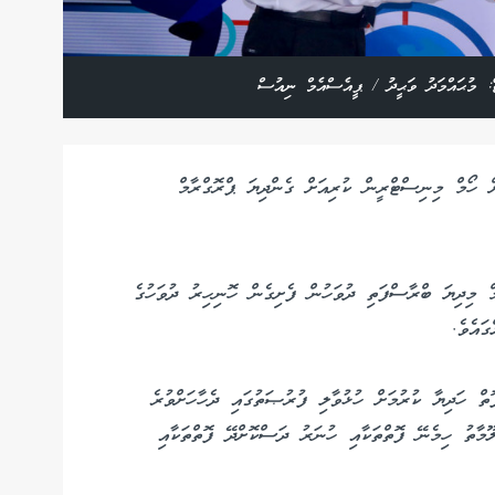
ޓޯ: މުޙައްމަދު ވަޙީދު / ޕީއެސްއެމް ނިއުސް
ށް ހޯމް މިނިސްޓްރީން ކުރިއަށް ގެންދިޔަ ޕްރޮގްރާމް
މް މިދިޔަ ބްރާސްފަތި ދުވަހުން ފެށިގެން ހޮނިހިރު ދުވަހުގެ
ައެވެ.
ތް ހަދިޔާ ކުރުމަށް ހުޅުވާލި ފުރުޞަތުގައި ދެހާހަށްވުރެ
ޫމާތު ހިމެނޭ ފޮތްތަކާއި ހުނަރު ދަސްކޮށްދޭ ފޮތްތަކާއި