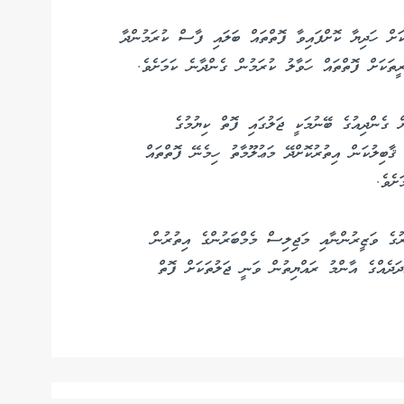
ަށް ހަދިޔާ ކޮށްފައިވާ ފޮތްތައް ބަލައި ފާސް ކުރަމުންދާ
ީތަކަށް ފޮތްތައް ހަވާލު ކުރަމުން ގެންދާނެ ކަމަށެވެ.
 ގެންދިއުގެ ބޭނުމަކީ ޖަލުގައި ފޮތް ކިޔުމުގެ
ޤާބިލުކަން އިތުރުކޮށްދޭ މަޢުލޫމާތު ހިމެނޭ ފޮތްތައް
ށެވެ.
ގެ ވަޒީރުންނާއި މަޖިލިސް މެމްބަރުންގެ އިތުރުން
ަދެއްގެ އާންމު ރައްޔިތުން ވަނީ ޖަލުތަކަށް ފޮތް