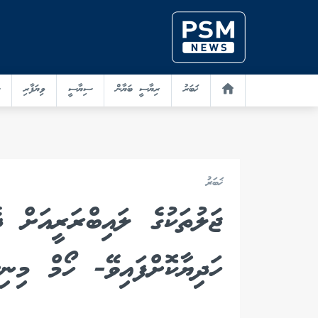
ޚަބަރު
ރިޔާސީ ބަޔާން
ސިޔާސީ
ވިޔަފާރި
ޚަބަރު
ޖަލުތަކުގެ ލައިބްރަރީއަށް ދ
ހަދިޔާކޮށްފައިވޭ- ހޯމް މިނި