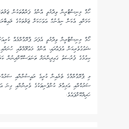
ހޯމް މިނިސްޓްރީން ވިދާޅުވީ އާންމު ފަރާތްތަކުން ޖަލުތަކ
ކަމަށާއި އެކަން ނިމުނުހާ އަވަހަކަށް ޖަލުތަކުގެ ލައިބްރަރ
ހޯމް މިނިސްޓްރީން ވިދާޅުވީ އެފަދަ ޕްރޮގްރާމެއް ކުރިއަށް
ޝައުގުވެރިކަން އުފައްދައި، އާންމު މައުލޫމާތާއި ހުނަރާއި 
ކިއުމުގެ ފުރުޞަތު ގައިދީންނަށް ތަނަވަސްކޮށްދިނުން ކަމަ
މި ޕްރޮގްރާމްގެ ތެރެއިން ކުރީގެ ރައީސުންނާއި ސަރުކާރު
ސަރުކާރާއި އަމިއްލަ ކުންފުނިތަކުގެ ވެރިންނާއި ގިނަ އަދ
ހަދިޔާކޮށްފައެވެ.