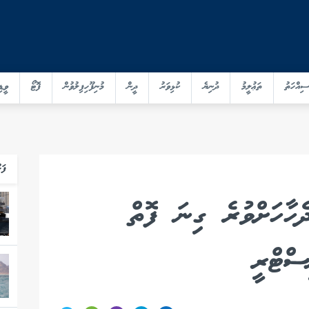
ސިއްހަތު
ތަޢުލީމު
ދުނިޔެ
ކުޅިވަރު
ދީން
މުނިފޫހިފިލުވުން
ފޮޓޯ
ވީޑި
ފަހ
ެހާހަށްވުރެ ގިނަ ފޮތް
ސްޓްރީ