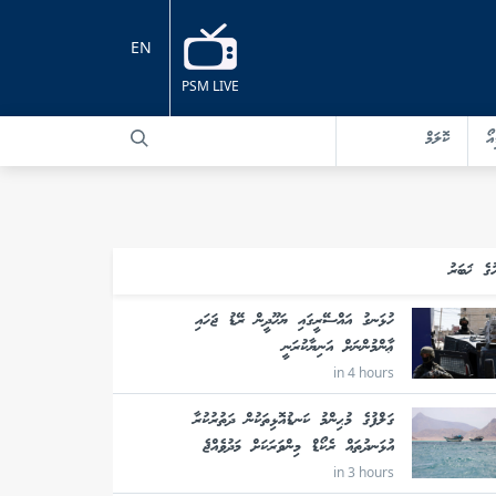
EN
PSM LIVE
އޯ
ކޮލަމް
ުގެ ޚަބަރު
ހުޅަނގު އައްސޭރީގައި ޔަހޫދީން ރޭޑު ޖަހައި
ޢާންމުންނަށް އަނިޔާކުރަނީ
in 4 hours
ގަލްފުގެ މުޙިންމު ކަނޑުއޮޅިތަކުން ދަތުރުކުރާ
އުޅަނދުތައް ރެކޯޑް މިންވަރަކަށް މަދުވެއްޖެ
in 3 hours