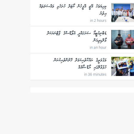
މިދިޔަމަހު އޭޖީ އޮފީހުން ކޯޓަށް ހުށަހެޅި މައްސަލަތައް
އިތުރު
in 2 hours
ޑަބްލިއުޓީއޯ ސަރަޙައްދީ އެވޯޑްސްގެ ޕާޓްނަރަކަށް
މޯލްޑިވިއަން
in an hour
މަގުމަތީގެ ރައްކާތެރިކަމަށް ހޭލުންތެރިކުރަން
ހުޅުމާލޭގައި ރޯޑްޝޯއެއް
in 36 minutes