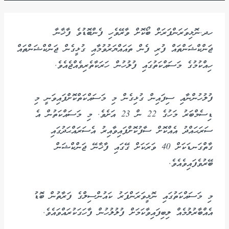
ހދ.ނޮޅިވަރަންފަރަށް ބޯކޮށް ވާރޭވެހި ފެންބޮޑުވެ ފާޚާނާ
ޖަންކްޝަންތައް ފުރި ފެން ތައައްޔަރުވުމާއި ގުޅީގެން ޖަންކްޝަންތައް
ހިއްކުމުގެ މަސައްކަތުގައި ފުލުހުން ހަރަކާތެރިވެއްޖެއެވެ.
ފުލުހުންނާއި ސިފައިން ގުޅިގެން މި މަސައްކަތްކޮށްފައިވަނީ މި
ޑިސެމްބަރު މަހުގެ 22 ން 23 އަށެވެ. މި މަސައްކަތުން އެ
ސަރަޙައްދު އެއްކޮށް ސާފުކޮށްފައިވާއިރު އެސަރައްޙަދުގައި
ގާތްގަނޑަކަށް 40 ވަރަކަށް ގޭގައި ފާޚާނޭ ޖަންކްޝަން
ބޭރުވެފައިވެއެވެ.
މި މަސައްކަތުގައި ނޮޅީވަރަންފަރު ކައުންސިލްގެ ފަރާތުން ބޮޑު
އެއްބާރުލުމެއް ލިބިފައިވާކަމަށް ފުލުލުހުން ފާހަގަކުރައްވައެވެ.