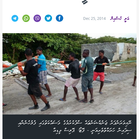
އަލީ ހުސެއިން
Dec 25, 2014
ނޮޅިވަރަންފަރު ޖަންކްޝަންތައް ސާފުކުރުމުގެ މަސައްކަތުގައި ފުލުހުންނާއި
ސިފައިން ހަރަކާތްތެރިވަނީ - ފޮޓޯ: ޕޮލިސް މީޑިއާ