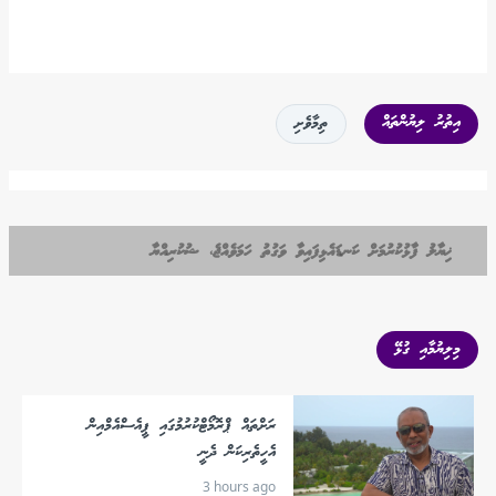
އިތުރު ލިޔުންތައް
ތިމާވެށި
ޚިޔާލު ފާޅުކުރުމަށް ކަނޑައެޅިފައިވާ ވަގުތު ހަމަވެއްޖެ، ޝުކުރިއްޔާ
މިލިޔުމާއި ގުޅޭ
ރަށްތައް ޕްރޮމޯޓްކުރުމުގައި ޕީއެސްއެމްއިން
އެހީތެރިކަން ދެނީ
3 hours ago