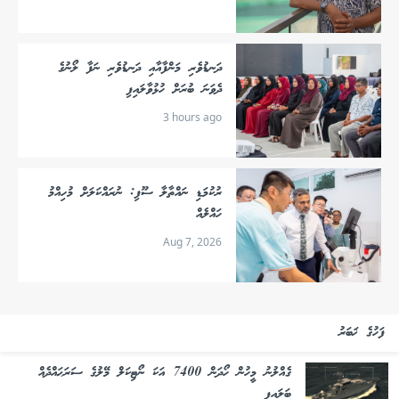
ދަނޑުވެރި މަންފާއާއި ދަނޑުވެރި ނަފާ ލޯނުގެ
ދެވަނަ ބުރަށް ހުޅުވާލައިފި
3 hours ago
ރުކުމަޑި ނައްތާލާ ސޫފި: ނުރައްކަލަށް މުހިއްމު
ހައްލެއް
Aug 7, 2026
ފަހުގެ ޚަބަރު
ގެއްލުނު މީހުން ހޯދަން 7400 އަކަ ނޯޓިކަލް މޭލުގެ ސަރަޙައްދެއް
ބަލައިފި