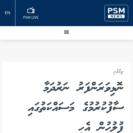
EN
PSM LIVE
ތިމާވެށި
ނޮޅިވަރަންފަރު ނަރުދަމާ
ސާފުކުރުމުގެ މަސައްކަތުގައި
ފުލުހުން އެހީ