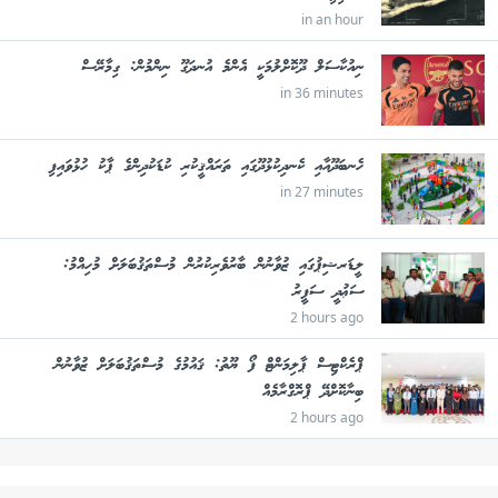
in an hour
ނިއުކާސަލް ދޫކޮށްލުމަކީ އެންމެ އުނދަގޫ ނިންމުން: ގިމާރޭސް
in 36 minutes
ހެނބަދޫއާއި ކެނދިކުޅުދޫގައި ތަރައްޤީކުރި ކުޑަކުދިންގެ ޕާކު ހުޅުވައިފި
in 27 minutes
ލީޑަރޝިޕުގައި ޒުވާނުން ބާރުވެރިކުރުން މުސްތަޤުބަލަށް މުހިއްމު:
ސަޢުދީ ސަފީރު
2 hours ago
ޕްރެކްޓިސް ޕާލިމަންޓް ފޯ ޔޫތު: ޤައުމުގެ މުސްތަޤުބަލަށް ޒުވާނުން
ބިނާކޮށްދޭ ޕްރޮގްރާމެއް
2 hours ago