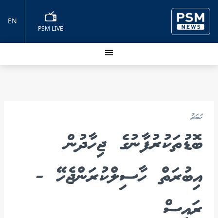
EN
PSM LIVE
ޚަބަރު
ބޮޑުތަކުރުފާނުގެ ޖިހާދުން
އިބުރަތް ހާސިލްކުރަންޖެހޭ -
ރައީސް