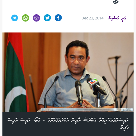
އަލީ ހުސެއިން
Dec 23, 2014
ރައީސުލްޖުމްހޫރިއްޔާ އަބްދުﷲ ޔާމީން އަބްދުލްޤައްޔޫމް - ފޮޓޯ: ރައީސް އޮފީސް
ފައިލް