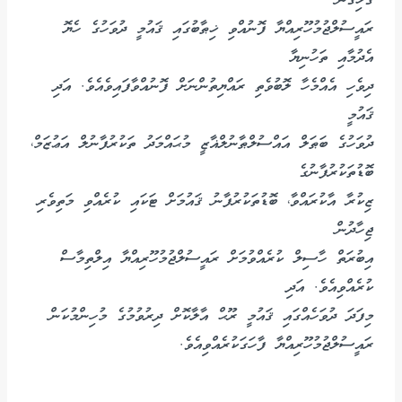
ގުޅިގެން
ރައީސުލްޖުމުހޫރިއްޔާ ފޮނުއްވި ޚިޠާބުގައި ޤައުމީ ދުވަހުގެ ހެޔޮ
އެދުމާއި ތަހުނިޔާ
ދިވެހި އެއްމެހާ ލޮބުވެތި ރައްޔިތުންނަށް ފޮނުއްވާފައިވެއެވެ. އަދި
ޤައުމީ
ދުވަހުގެ ބަޠަލް އައްސުލްޠާނުލްޣާޒީ މުޙައްމަދު ތަކުރުފާނުލް އަޢުޒަމް،
ބޮޑުތަކުރުފާނުގެ
ޒިކުރާ އާކުރައްވާ، ބޮޑުތަކުރުފާނު ޤައުމަށް ޓަކައި ކުރެއްވި މަތިވެރި
ޖިހާދުން
އިބުރަތް ހާސިލް ކުރެއްވުމަށް ރައީސުލްޖުމުހޫރިއްޔާ އިލްތިމާސް
ކުރެއްވިއެވެ. އަދި
މިފަދަ ދުވަހެއްގައި ޤައުމީ ރޫޙް އާލާކޮށް ދިރުވުމުގެ މުހިންމުކަން
ރައީސުލްޖުމުހޫރިއްޔާ ފާހަގަކުރެއްވިއެވެ.