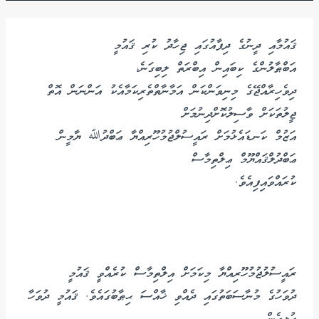
ޤައުމާއި ދީނުގެ ދިފާއުގައި ޖިހާދު ކުރި ޤައުމީ
އަބްޠާލުންގެ ކިބައިން އިބްރަތް ލިބިގަނެ،
ދިވެހިރާއްޖޭގެ މިނިވަންކަން އަމާނާތްތެރިކަމާއެކު އަންނަން އޮތް
ޖީލުތަކަށް ވާސިލުކޮށްދިނުމަށް
އަޒުމް ކަނޑައެޅުމަށް ރައީސުލްޖުމުހޫރިއްޔާ ޢަބްދުﷲ ޔާމީން
ޢަބްދުލްޤައްޔޫމް ޢިލްތިމާސް
ކުރައްވައިފިއެވެ.
ރައީސުލުޖުމުހޫރިއްޔާ މިކަމަށް އިލްތިމާސް ކުރެއްވީ ޤައުމީ
ދުވަހުގެ މުނާސަބަތުގައި ދެއްވި ޚާއްސަ ޙިޠާބުގައެވެ. ޤައުމީ ދުވަހާ