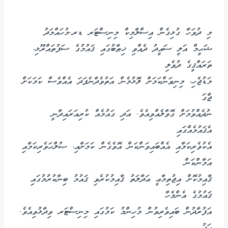
މި ދުވަހާ ގުޅިގެން އިސްލާމިކް މިނިސްޓަރ ޑރ.މުހައްމަދު
ޝަޙީމް އަލީ ސައީދު ދެއްވި ޚިޠާބުގައި ޤައުމުގެ ސަފުތައްރޫޅި،
ތަރައްޤީގެ ދުވެލި
މަޑުޖެހި، މިނިވަންކަމަށް ލޮޅުމެން އަތުވެދާނެފަދަ އެއްވެސް ކަމަކަށް
ޖާގަ
ނުދެއްވުމަށް ގޮވާލެއްވިއެވެ. އަދި ގައުމެއް ކުރިއަރައިދާނީ
އެޤައުމެއްގައި
އެކުވެރިކަމާއި އެއްބައިވަންކަން އޮވެގެން ކަމަށާއި، ޞުލްޙަވެރިކަމާއި
އަމާންކަން
ޤާއިމުކޮށް އިޖުތިމާޢީ ޢަދާލަތު ޤާއިމުކުރެވި ޤައުމު ބިނާކުރުމުގައި
ޤައުމުގެ އެންމެހާ
އަފުރާދުން ބައިވެރިވުން މުހިންމު ކަމުގައި މިނިސްޓަރ ވިދާޅުވިއެވެ.