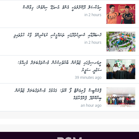
ނިއުކާސަލް ދޫކޮށްލުމަކީ އެންމެ އުނދަގޫ ނިންމުން: ގިމާރޭސް
in 2 hours
ހެނބަދޫއާއި ކެނދިކުޅުދޫގައި ތަރައްޤީކުރި ކުޑަކުދިންގެ ޕާކު ހުޅުވައިފި
in 2 hours
ލީޑަރޝިޕުގައި ޒުވާނުން ބާރުވެރިކުރުން މުސްތަޤުބަލަށް މުހިއްމު:
ސަޢުދީ ސަފީރު
39 minutes ago
ޕްރެކްޓިސް ޕާލިމަންޓް ފޯ ޔޫތު: ޤައުމުގެ މުސްތަޤުބަލަށް ޒުވާނުން
ބިނާކޮށްދޭ ޕްރޮގްރާމެއް
an hour ago