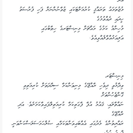
އަދު
މުޖުތަމަޢު ތަރައްޤީ ކުރުމަށްޓަކައި ޒުވާނުންނަށް ފަހި ފުރުޞަތު
ހީދައި ދެއްވުމުގެ
މުހިންމު ކަމުގެ މައްޗަށް މިނިސްޓަރގެ ހިޠާބުގައި
އަލިއަޅުއްވާލެއްވިއެވެ.
މިނިސްޓަރ
ވިދާޅުވީ ދިވެހި ރާއްޖޭގެ މިނިވަންކަމާ ސިޔާދަތަށް ކުރިމަތިވި
ގޮންޖެހުންތަށް
ނައްތާލައި، ޤައުމު އުފާ ފާގަތިކަމާ ކުރިމަތިލާފައިވާކަމަށެވެ. އަދި
ރާއްޖޭގެ
ރައްޔިތުންގެ މެދުގައި އެއްބައިވަންތަކަމާއި ޞުލްޙަމަސަލަސްކަންވަނީ