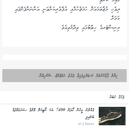
ޤާއިމު ކުރެވި
ދިވެހި މުޖްތަމަޢަށް ހަމަޖެހުމާއި އުފާވެރިކަންވަނީ އަންނަންފަށާފައި
ކަމަށް
މިނިސްޓަރގެ ހިޠާބުގައި ވިދާޅުވިއެވެ.
ޚިޔާލު ފާޅުކުރުމަށް ކަނޑައެޅިފައިވާ ވަގުތު ހަމަވެއްޖެ، ޝުކުރިއްޔާ
ފަހުގެ ޚަބަރު
ގެއްލުނު މީހުން ހޯދަން 7400 އަކަ ނޯޓިކަލް މޭލުގެ ސަރަޙައްދެއް
ބަލައިފި
in 2 hours