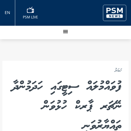
EN
PSM LIVE
ޚަބަރު
ފުވައްމުލައް ސިޓީގައި ހަދަމުންދާ
ނޭޗަރ ޕާރކް ހުޅުވަން
ތައްޔާރުވަނީ