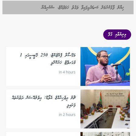
ޚިޔާލު ފާޅުކުރުމަށް ކަނޑައެޅިފައިވާ ވަގުތު ހަމަވެއްޖެ، ޝުކުރިއްޔާ
މިލިޔުމާއި ގުޅޭ
މަގޭސޯލާ ޕްރޮޖެކްޓް؛ 250 ގޭބީސީގައި 1
މެގަރވޮޓް ހަރުކޮށްފި
in 4 hours
ޗާލު ދިވެހިރާއްޖެ އެވޯޑް: އިވެލުއޭޝަން ދަތުރުތައް
ފަށައިފި
in 2 hours