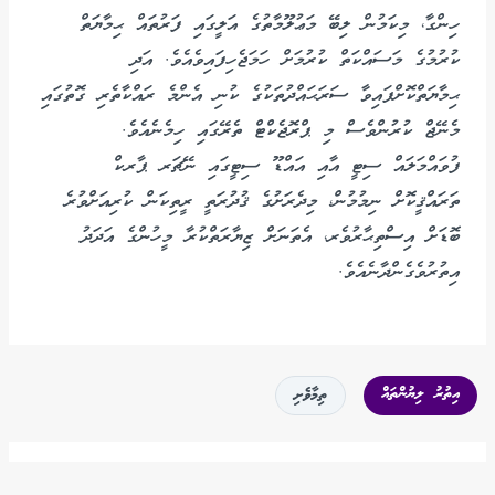
ހިންގާ، މިކަމުން ލިބޭ މަޢުލޫމާތުގެ އަލީގައި ފަރުތައް ޙިމާޔަތް
ކުރުމުގެ މަސައްކަތް ކުރުމަށް ހަމަޖެހިފައިވެއެވެ. އަދި
ޙިމާޔަތްކޮށްފައިވާ ސަރަޙައްދުތަކުގެ ކުނި އެންމެ ރައްކާތެރި ގޮތުގައި
މެނޭޖް ކުރުންވެސް މި ޕްރޮޖެކްޓް ތެރޭގައި ހިމެނެއެވެ.
ފުވައްމަލައް ސިޓީ އާއި އައްޑޫ ސިޓީގައި ނޭޗަރ ޕާރކް
ތަރައްޤީކޮށް ނިމުމުން، މިދެރަށުގެ ޤުދުރަތީ ރީތިކަން ކުރިއަށްވުރެ
ބޮޑަށް އިސްތިޙާރުވެރ، އެތަނަށް ޒިޔާރަތްކުރާ މީހުންގެ އަދަދު
އިތުރުވެގެންދާނެއެވެ.
އިތުރު ލިޔުންތައް
ތިމާވެށި