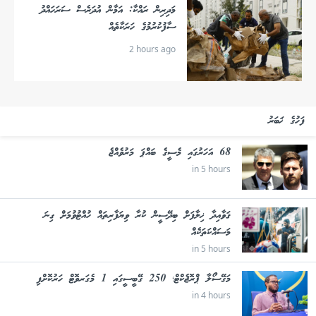
މަދިރިން ރައްކާ: އަމާން އުދަރެސް ސަރަހައްދު
ސާފުކުރުމުގެ ހަރަކާތެއް
2 hours ago
ފަހުގެ ޚަބަރު
68 އަހަރުގައި މެސީގެ ބައްޕަ މަރުވެއްޖެ
in 5 hours
ޤަވާއިދާ ޚިލާފަށް ބިދޭސީން ކުރާ ވިޔަފާރިތައް ހުއްޓުވުމަށް ގިނަ
މަސައްކަތަކެއް
in 5 hours
މަގޭސޯލާ ޕްރޮޖެކްޓް؛ 250 ގޭބީސީގައި 1 މެގަރވޮޓް ހަރުކޮށްފި
in 4 hours