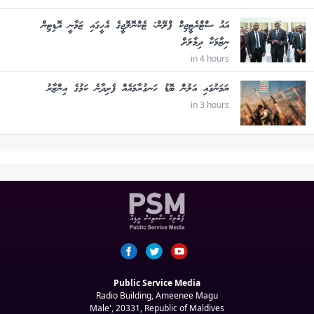
އައު ސްޓްރެޓީޖިކް ޕްލޭން: ޓެކްނޮލޮޖީގެ އެހީގައި ޒަމާނީ އޮޑިޓިން
ނިޒާމަކާ ދިމާލަށް
in 4 hours
ޔަމަނުގައި އަލުން ބޮޑު ހަނގުރާމައެއް ފެށިދާނެ ކަމުގެ އިންޒާރު
in 3 hours
Public Service Media
Radio Building, Ameenee Magu
Male', 20331, Republic of Maldives