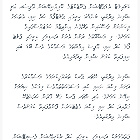
ކްލައިމެޓް އެޑަޕްޓޭޝަން ޕްރޮޖެކްޓްގެ ކޮމިއުނިކޭޝަން އޮފިސަރ ޢަލީ
ޝާމިން ވިދާޅުވީ، ބަންޑާރަ ކިޅީގައި ޕްލެޓްފޯމް ހަދާ ނިމި، އެތަނަށް
މީހުންނަށް ފަސޭހައިން ވަދޭވެނެ އިންތިޒާމު ހަމަޖައްސާފައިވާ
ކަމަށެވެ. މި މަޝްރޫޢުގެ ދަށުން އެރަށު ދަނޑިމަގި ކިޅީގައި ޕްލެޓް
ފޯމް ހަދާ ނިމި، އޮފީސް އިމާރާތުގެ މަސައްކުގެ ވެސް ބޮޑު ބައި
ނިމިފައިވާ ކަމަށް ޝާމިން ވިދާޅުވިއެވެ.
ޝާމިން ވިދާޅުވީ، ނޭޗަރ ޕާރކް ތަރައްޤީކުރުމުގެ މަސައްކަތުގެ
ދަށުން މިހާރު ނުނިމި ހުރި މަސައްކަތްތައްވެސް މިމަހުގެ ނިޔަލަށް
ނިމޭނެ ކަމަށެވެ. އަދި ނާޗަރ ޕާރކާ ގުޅޭ ގޮތުން ހަދަންޖެހޭ
ޤަވާއިދު ހަދާ ނިމި މިހާރު ގެޒެޓްކުރަން ފޮނުވާފައިވާ ކަމަށްވެސް
ޝާމިން ވިދާޅުވިއެވެ.
ފުވައްމަލަކު ދަނޑިމަގި ކިޅީގައި ހަދާ ރެކްރިއޭޝަން ފެސިލިޓޭޝަން