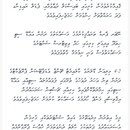
ޤާއިމްކުރެވުމުން، ކުޅީގައި ބައިސްކަލް ދުއްްވުމާއި، ޕެޑަލް ރައިޑިންގ
ފަދަ ޙަރަކާތްތަށް ހިންގުމަށް ހަމަޖެހިފައިވެއެވެ.
ނޭޗަރ ޕާރކް ތަރައްޤީކުރުމުގެ މަސައްކަތުގެ ދަށުން އައްޑޫ ސިޓީ
ހިތަދޫ އީދިގަލި ކިޅީގައި ހަދާ ވިޒިޓާރސް ސެންޓަރުގެ
މަސައްކަތްވެސް ވަނީ ނިމުމަމާ ގާތްވެފައެވެ.
4.2 މިލިއަން ޑޮލަރުގެ ކްލައިމެޓް ޗޭންޖް އެޑަޕްޓޭޝަން ޕްރޮޖެކްްޓްގެ
ދަށުން ތިން އަހަރު ދުވަހުގެ ތެރޭގައި ފުވައްމުލައް ސިޓީއާއި އައްޑޫ
ސިޓީގައި ޙިމާޔަތްކޮށްފައިވާ ކިޅިއާއި ޗަަސްބިން ސަރަޙައްދުން
އިޤްތިސާދީ މަންފާ ހޯދުމުގެ މަސައްކަތް ކުރުމަށް ހަމަޖެހިފައިވެއެވެ.
މީގެ އިތުރުން މިދެއަތޮޅުގެ ޑައިވް ސެންޓަރުތަކާއި ގުޅިގެން،
އެޞަރަޙައްދުގެ ފަރުތަކުގެ ޙާލަތު ދެނެގަތުމަށް ޚާއްސަ ޕްރޮގްރާމެއް