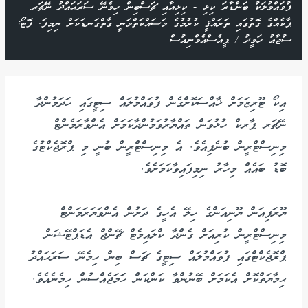
ފުވައްމުލަކު ބަންޑާރަ ކިޅި - ކިޅިއާއި ޗަސްބިން ހިމެނޭ ސަރަޙައްދު ނޭޗަރ
ޕާކެއްގެ ގޮތުގައި ތަރައްޤީ ކުރުމުގެ މަސައްކަތްވަނީ ގާތްގަނޑަކަށް ނިމިފަ. ފޮޓޯ:
ސުޖާޢު ހަމީދު / ޕީއެސްއެމްނިއުސް
އިކޯ ޓޫރިޒަމަށް ޚާއްސަކޮށްގެން ފުވައްމުލައް ސިޓީގައި ހަދަމުންދާ
ނޭޗަރ ޕާރކް ހުޅުވަން ތައްޔާރުވަމުންދާކަމަށް އެންވާރަމެންޓް
މިނިސްޓްރީން ބުނެފިއެވެ. އެ މިނިސްޓްރީން ބުނީ މި ޕްރޮޖެކްޓުގެ
ބޮޑު ބައެއް މިހާރު ނިމިފައިވާކަމަށެވެ.
ޔޫރަޕިއަން ޔޫނިއަންގެ ހިލޭ އެހީގެ ދަށުން އެންވަޔަރަމަންޓް
މިނިސްޓްރީން ކުރިއަށް ގެންދާ ކްލައިމެޓް ޗޭންޖް އެޑަޕްޓޭޝަން
ޕްރޮޖެކްޓްގައި ފުވައްމުލައް ސިޓީގެ ޗަސް ބިން ހިމެނޭ ސަރަޙައްދު
ޙިމާޔަތްކޮށް އެކަމަށް ބޭނުންވާ ކަންކަން ހަަމަޖެއްސުން ހިމެނެއެވެ.