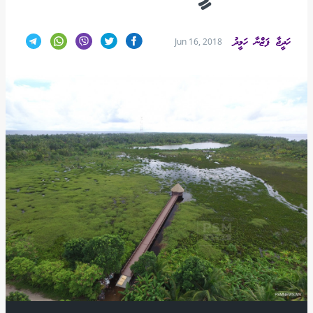
ހަދީޖާ ފަޒްނާ ހަމީދު
Jun 16, 2018