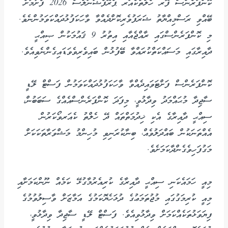
ކޮންފަރެންސް ފޮރ ހެލްތްކެއަރ ޕްރޮފެޝަނަލްސް 2026 ފެށުމަށް
ބޭއްވި ރަސްމިއްޔާތު ޝަރަފުވެރިކޮށްދެއްވާ ވާހަކަފުޅުދައްކަވަމުންނެވެ.
މި ކޮންފަރެންސްގައި ރާއްޖެއާއި އިތުރު 9 ޤައުމަކުން ޞިއްޙީ
ދާއިރާގައި މަސައްކަތްކުރައްވާ ބޭފުޅުން ބައިވެރިވެވަޑައިގެންނެވިއެވެ.
ކޮންފަރެންސް ފަށްޓަވައިދެއްވާ ވާހަކަފުޅުދައްކަވަމުން ފަސްޓް ލޭޑީ
ސާޖިދާ މުޙައްމަދު ވިދާޅުވީ، މިފަދަ ކޮންފަރެންސްއެއްގެ ސަބަބުން،
ސިއްޙީ ދާއިރާގެ އެކި ޚިދުމަތްތައް ދޭ ހެލްތު ކެއަރވޯކަރުން
އެއްތަނަކުން ބައްދަލުވެއް، ބިނާކުރަނިވި މުހިންމު މަޝްވަރާތަކަކަށް
މަގުފަހިވެގެންދާކަމަށެވެ.
މިއީ ހަމައެކަނި ސިއްޙީ ދާއިރާގެ ކުރިއެރުމާގުޅޭ ކަމެއް ނޫންކަމަށާއި
މިއީ ކުރިމަގުގައި މުޖުތަމަޢުގެ ދުޅަހެޔޮކަމުގެ އަމާޒަށް ވާސިލުވުމުގެ
ފިޔަވަޅުތަކެއްކަމަށް ވިދާޅުވިއެވެ. ފަސްޓް ލޭޑީ ސާޖިދާ ވިދާޅުވީ،