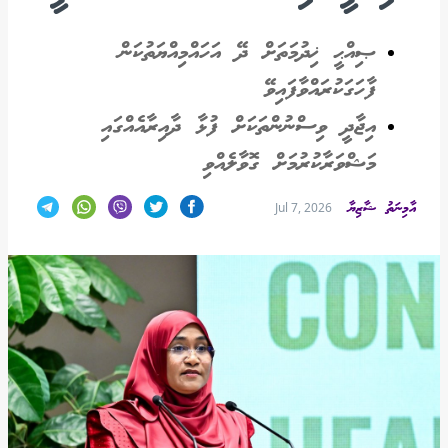
ޞިއްޙީ ޚިދުމަތަށް ދޭ އަހައްމިއްޔަތުކަން
ފާހަގަކުރައްވާފައިވޭ
އިޖާދީ ވިސްނުންތަކަށް ފުޅާ ދާއިރާއެއްގައި
މަޝްވަރާކުރުމަށް ގޮވާލެއްވި
އާމިނަތު ޝާޒިޔާ
Jul 7, 2026