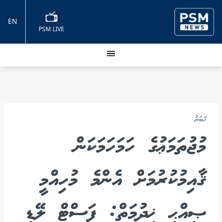
EN
PSM LIVE
ޚަބަރު
މުޖުތަމަޢުގެ ހަމަހަމަކަން
ޤާއިމުކުރުމަށް އެންމެ މުހިއްމީ
ޞިއްޙީ ޚިދުމަތް: ފަސްޓް ލޭޑީ