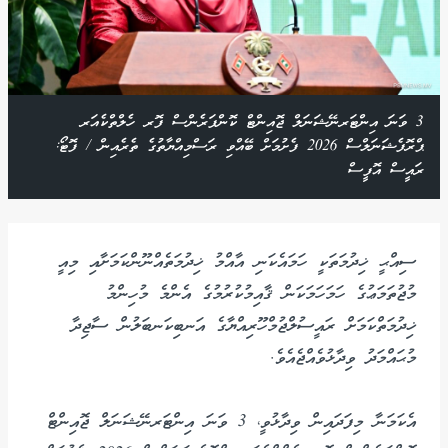
3 ވަނަ އިންޓަރނޭޝަނަލް ޖޮއިންޓް ކޮންފަރެންސް ފޮރ ހެލްތްކެއަރ
ޕްރޮފެޝަނަލްސް 2026 ފެށުމަށް ބޭއްވި ރަސްމިއްޔާތުގެ ތެރެއިން / ފޮޓޯ:
ރައީސް އޮފީސް
ސިއްޙީ ޚިދުމަތަކީ ހަމައެކަނި އާއްމު ޚިދުމަތެއްނޫންކަމަށާއި މިއީ
މުޖުތަމަޢުގެ ހަމަހަމަކަން ޤާއިމުކުރުމުގެ އެންމެ މުހިންމު
ޚިދުމަތްކަމަށް ރައީސުލްޖުމްހޫރިއްޔާގެ އަނބިކަނބަލުން ސާޖިދާ
މުޙައްމަދު ވިދާޅުވެއްޖެއެވެ.
އެކަމަނާ މިފަދައިން ވިދާޅުވީ، 3 ވަނަ އިންޓަރނޭޝަނަލް ޖޮއިންޓް