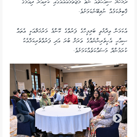
ދުޅަހެޔޮ ސިއްޙަތެއް ނެތް މުޖުތަމަޢުއެއްގައި ކުރިއަރާ ދިއުމުގެ
ޤާބިލުކަމެއް ނުލިބޭނެކަމަށެވެ.
އެކަމަނާ ވިދާޅުވީ ބަލިމީހާގެ ފަރުވާގެ ކޮންމެ މަރުޚަލާއަކީ އެތައް
ޞިއްޙީ އެހީތެރިންނެއްގެ ވަރަށް ބުރަ އަދި ފަރުވާތެރިކަމާއެކު
ކުރަމުންދާ މަސައްކަތެއްކަމަށެވެ.