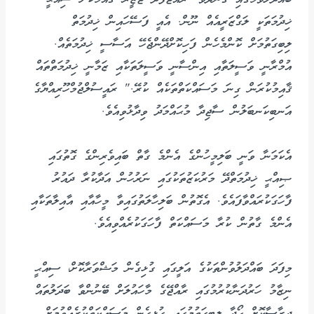
ޚިދުމަތަކީ ލަގްޒަރީއެއް ނޫން. އެއީ ފަސޭހައިން ޚިދުމަތް
ލިބިގަތުމަށް ކޮންމެހެން ފަހިކޮށްދޭންޖެހޭ އަސާސީ ޚިދުމަތެއް.
އުމްރާނީ ވަސީލަތާއި އިންސާނީ ވަސީލަތަކާއި ޒަމާނީ ޚިދުމަތްތައް
ޤާއިމުކުރަން ގިނަ މަސައްކަތްތަކެއް ކުރޭ." ރައީސުލްޖުމްހޫރިއްޔާގެ
އަނބިކަނބަލުން ސާޖިދާ މުޙައްމަދު ވިދާޅުވިއެވެ.
އެކަމަނާ ވަނީ ބަލިމީހުންގެ އެންމެ ގާތް ބައިވެރިންގެ ގޮތުގައި
ޞިއްޙީ ޚިދުމަތްދޭ މަރުކަޒުތަކުގައި ނަރުހުން އަދާކުރާ ދައުރު
ފާހަގަކުރައްވާފައެވެ. އެގޮތުން ބަލިހާލަތުގައިވާ މީހާއާއި އާއިލާތަކާއި
އެންމެ ގާތުން ކުރާ މަސައްކަތް ފާހަގަކުރެއްވިއެވެ.
މިފަދަ ބައްދަލުވުންތަކުގެ އަލީގައި ގުޅިގެން މަޝްވަރާކޮށް، ސިއްޙީ
ނިޒާމު ހަރުދަނާކުރުމުގައި ރާއްޖޭގެ މާހައުލަށް ބޭނުންވާ ބަދަލުތައް
ދިރާސާކޮށް ހޯދާ ލިބިގަތުމުގައި ގުޅިގެން މަސައްކަތްކުރެއްވުމަށް