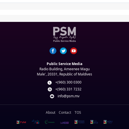
Public Service Media
Radio Building, Ameenee Magu
Male', 20331, Republic of Maldives
+(960) 300 0300
+(960) 331 7232
info@psm.mv
About
Contact
TOS