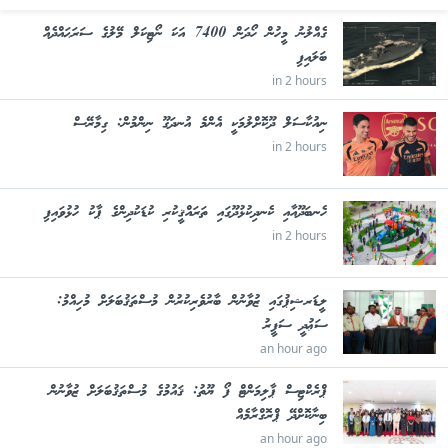
ގެއްލުނު މީހުން ހޯދަން 7400 އަކަ ނޯޓިކަލް މޭލުގެ ސަރަޙައްދެއް
ބަލައިފި
in 2 hours
ނިއުކާސަލް ދޫކޮށްލުމަކީ އެންމެ އުނދަގޫ ނިންމުން: ގިމާރޭސް
in 2 hours
ހެނބަދޫއާއި ކެނދިކުޅުދޫގައި ތަރައްޤީކުރި ކުޑަކުދިންގެ ޕާކު ހުޅުވައިފި
in 2 hours
ލީޑަރޝިޕުގައި ޒުވާނުން ބާރުވެރިކުރުން މުސްތަޤުބަލަށް މުހިއްމު:
ސަޢުދީ ސަފީރު
an hour ago
ޕްރެކްޓިސް ޕާލިމަންޓް ފޯ ޔޫތު: ޤައުމުގެ މުސްތަޤުބަލަށް ޒުވާނުން
ބިނާކޮށްދޭ ޕްރޮގްރާމެއް
an hour ago