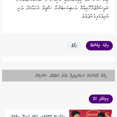
ރައީސުލްޖުމްހޫރިއްޔާ އަނބިކަނބަލުން ސާޖިދާ މުޙައްމަދު ވަނީ
އެދިވަޑައިގެންފައެވެ.
އިތުރު ލިޔުންތައް
ރިޕޯޓް
ޚިޔާލު ފާޅުކުރުމަށް ކަނޑައެޅިފައިވާ ވަގުތު ހަމަވެއްޖެ، ޝުކުރިއްޔާ
މިލިޔުމާއި ގުޅޭ
ނިއުކާސަލް ދޫކޮށްލުމަކީ އެންމެ އުނދަގޫ ނިންމުން: