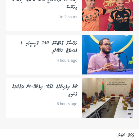
ގިމާރޭސް
in 2 hours
މަގޭސޯލާ ޕްރޮޖެކްޓް؛ 250 ގޭބީސީގައި 1
މެގަރވޮޓް ހަރުކޮށްފި
4 hours ago
ޗާލު ދިވެހިރާއްޖެ އެވޯޑް: އިވެލުއޭޝަން ދަތުރުތައް
ފަށައިފި
6 hours ago
ފަހުގެ ޚަބަރު