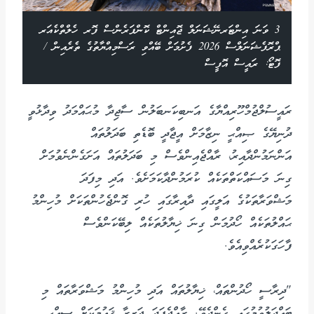
ރ
3 ވަނަ އިންޓަރނޭޝަނަލް ޖޮއިންޓް ކޮންފަރެންސް ފޮރ ހެލްތްކެއަރ
ޕްރޮފެޝަނަލްސް 2026 ފެށުމަށް ބޭއްވި ރަސްމިއްޔާތުގެ ތެރެއިން /
ފޮޓޯ: ރައީސް އޮފީސް
ރައީސުލްޖުމްހޫރިއްޔާގެ އަނބިކަނބަލުން ސާޖިދާ މުޙައްމަދު ވިދާޅުވީ
ދުނިޔޭގެ ޞިއްޙީ ނިޒާމަށް އީޖާދީ ބޮޑެތި ބަދަލުތައް
އަންނަމުންދާއިރު، ރާއްޖެއިންވެސް މި ބަދަލުތައް އަށަގެންނެވުމަށް
ގިނަ މަސައްކަތްތަކެއް ކުރަމުންދާކަމަށެވެ. އަދި މިފަދަ
މަޝްވަރާތަކުގެ އަލީގައި ދާއިރާގައި ހުރި ގޮންޖެހުންތަކަށް މުހިންމު
ޙައްލުތަކެއް ހޯދުމަން ގިނަ ޚިޔާލުތަކެއް ލިބޭކަންވެސް
ފާހަގަކުރެއްވިއެވެ.
"ދިރާސީ ހޯދުންތައް، ޚިޔާލުތައް އަދި މުހިންމު މަޝްވަރާތައް މި
ބައްދަލުވުމުގައި ގެންދެވޭ. ރާއްޖެފަދަ ޖަޒީރާ ޤައުމަކަށް ސިއްޙީ