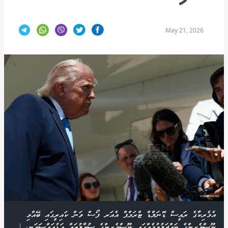
May 21, 2026
އެމެރިކާގެ ރައީސް ޑޮނަލްޑް ޓްރަމްޕް އެއަރ ފޯސް ވަން ކައިރީގައި ބޭއްވި
ނޫސްވެރިންގެ ބައްދަލުވުމެއްގައި ނޫސްވެރިންގެ ސުވާލުތައް އަޑުއައްސަވަނީ. |