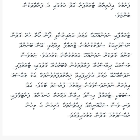
ފެށުމުގެ އިޚުތިޔާރު ޓްރަމްޕަށް އޮތް ކަމުގައި އެ ފަރާތްތަކުން
ބުންޏެވެ.
ޓްރަމްޕާއި ނަތަންޔާހޫއާ ދެމެދު އަރައިރުންވި ފޯން ކޯލާ ގުޅޭ ގޮތުން
ނޫސްވެރިއަކު ސުވާލުކުރުމުން ޓްރަމްޕް ވިދާޅުވީ، އޭނާ ބޭނުންވާ
ކޮންމެ ގޮތަކަށް ނަތަންޔާހޫ އަމަލުކުރާނެ ކަމުގައެވެ. ނަމަވެސް،
މަސްރަޙު ދިރާސާކުރާ ފަރާތްތަކުން ޤަބޫލުކުރާ ގޮތުގައި، ޓްރަމްޕާއި
ނަތަންޔާހޫއާ ދެމެދު އުފެދިފައިވާ ޚިޔާލުތަފާތުވުންތަކާ އެކު މައްސަލަ
އިތުރަށް ނުތަނަވަސްވެގެން ދިޔުމުގެ ފުރުޞަތު ބޮޑެވެ. އެއް
ސަބަބަކީ، ޓްރަމްޕް އިސްވެ އީރާނާ ދެކޮޅަށް ހަނގުރާމަ ފަށްޓަވާފައި
ވަނީ ވެސް ޞަހްޔޫނީންގެ ފިއްތުންތަކާ ގުޅިގެން އެ މީހުން
ރުއްސެވުމުގެ ގޮތުން ކަމުގައިވުމެވެ.