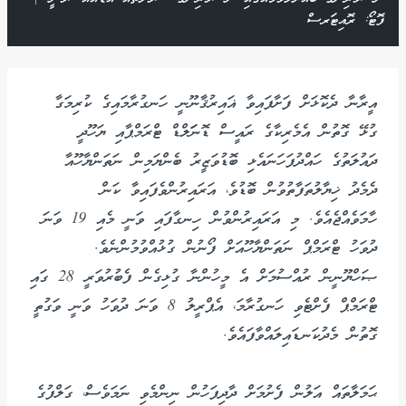
ފޮޓޯ: ރޮއިޓަރސް
އީރާނާ ދެކޮޅަށް ފަށާފައިވާ ޣައިރުޤާނޫނީ ހަނގުރާމައިގެ ކުރިމަގާ
ގުޅޭ ގޮތުން އެމެރިކާގެ ރައީސް ޑޮނަަލްޑް ޓްރަމްޕާއި ޔަހޫދީ
ދައުލަތުގެ ހައްދުފަހަނައެޅި ބޮޑުވަޒީރު ބެންޔަމިން ނަތަންޔާހޫއާ
ދެމެދު ޚިޔާލުތަފާތުވުން ބޮޑުވެ، އަރައިރުންވެފައިވާ ކަން
ހާމަވެއްޖެއެވެ. މި އަރައިރުންވުން ހިނގާފައި ވަނީ މެއި 19 ވަނަ
ދުވަހު ޓްރަމްޕް ނަތަންޔާހޫއަށް ފޯނުން ގުޅުއްވުމުންނެވެ.
ޞަހްޔޫނީން ރުއްސުމަށް އެ މީހުންނާ ގުޅިގެން ފެބުރުވަރީ 28 ގައި
ޓްރަމްޕް ފެށްޓެވި ހަނގުރާމަ، އެޕްރީލު 8 ވަނަ ދުވަހު ވަނީ ވަގުތީ
ގޮތުން މެދުކަނޑައިލައްވާފައެވެ.
ޙަމަލާތައް އަލުން ފެށުމަށް ދާދިފަހުން ނިންމެވި ނަމަވެސް، ގަލްފުގެ