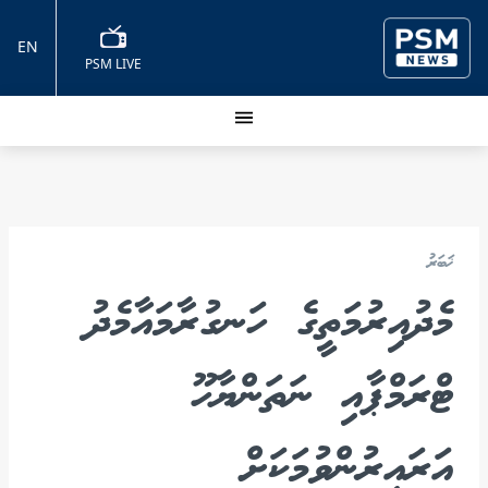
EN
PSM LIVE
ޚަބަރު
މެދުއިރުމަތީގެ ހަނގުރާމައާމެދު
ޓްރަމްޕާއި ނަތަންޔާހޫ
އަރައިރުންވުމަކަށް