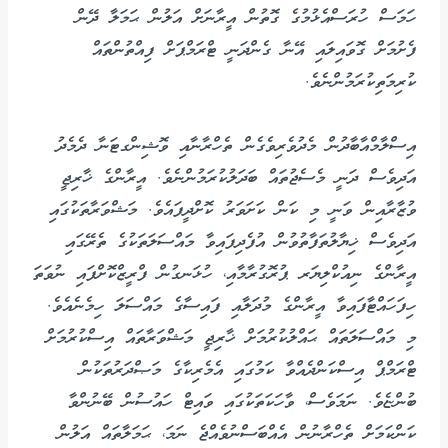
ހަމަސް ހުރަސްއެޅުމުގެ ގޮތުން އީރާނަށް އަލުން ޙަމަލާ ދޭން
ފެށުމަށް ގޮވައިލައި އޭނާ ގެންދަނީ ޓްރަމްޕަށް ފިއްތުންތައް
ކުރިމަތިކުރަމުންނެވެ.
އިސްލާމްއާބާދުން މެދުވެރިވެގެން ތެހްރާނާއި ވޮޝިންގޓަނާ ދެމެދު
އަދިވެސް ދަނީ މެސެޖުތައް ބަދަލުކުރަމުންނެވެ. އީރާންގެ ޚާރިޖީ
ވުޒާރާއިން ވަނީ މި ކަން ކަށަވަރު ކޮށްދީފައެވެ. މަޝްވަރާތަކުގައި
އަދިވެސް ޚިޔާލުތަފާތުވުން އުފެދިފައިވާ މައްސަލަތަކުގެ ތެރޭގައި
އީރާންގެ ނިއުކްލިޔަރ ޕުރޮގުރާމާއި، ހުޅަނގުން ފްރީޒްކޮށްފައި ނުވަތަ
ހިފަހައްޓާފައިވާ އީރާންގެ މުދަލާއި ފައިސާގެ މައްސަލަ ހިމެނެއެވެ.
މި މައްސަލަތައް ޙައްލުކުރުމަށް ޚާރިޖީ މަޝްވަރާތައް އިސްކުރުމަށް
ޓްރަމްޕް އިސްކަންދެއްވާ ކަމުގައި އެމެރިކާގެ މަޞްދަރުތަކުން
ބުންޏެވެ. ނަމަވެސް، ވާހަކަތަކުގައި ވައިޓް ހައުސުން ބޭނުންވާ
ކަންކަމަށް ތެހްރާނުން އެއްބަސްނުވެއްޖެ ނަމަ، ޙަމަލާތައް އަލުން