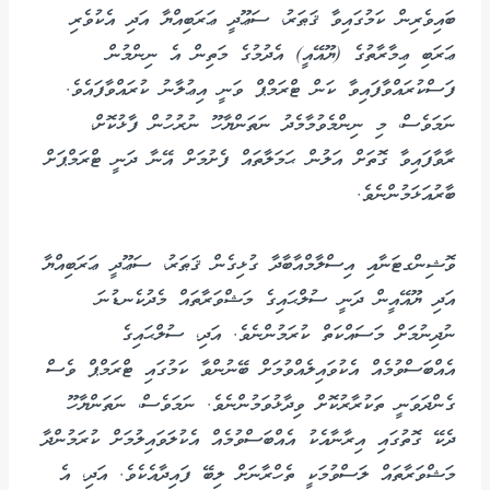
ބައިވެރިން ކަމުގައިވާ ޤަޠަރު، ސަޢޫދީ ޢަރަބިއްޔާ އަދި އެކުވެރި
ޢަރަބި ޢިމާރާތުގެ (ޔޫއޭއީ) އެދުމުގެ މަތިން އެ ނިންމުން
ފަސްކުރައްވާފައިވާ ކަން ޓްރަމްޕް ވަނީ އިޢުލާނު ކުރައްވާފައެވެ.
ނަމަވެސް، މި ނިންމެވުމާމެދު ނަތަންޔާހޫ ނުރުހުން ފާޅުކޮށް،
ރާވާފައިވާ ގޮތަށް އަލުން ޙަމަލާތައް ފެށުމަށް އޭނާ ދަނީ ޓްރަމްޕަށް
ބާރުއަޅަމުންނެވެ.
ވޮޝިންގޓަނާއި އިސްލާމްއާބާދާ ގުޅިގެން ޤަޠަރު، ސަޢޫދީ ޢަރަބިއްޔާ
އަދި ޔޫއޭއީން ދަނީ ސުލްޙައިގެ މަޝްވަރާތައް މެދުކެނޑުނަ
ނުދިނުމަށް މަސައްކަތް ކުރަމުންނެވެ. އަދި، ސުލްޙައިގެ
އެއްބަސްވުމެއް އެކުވައިލެއްވުމަށް ބޭނުންވާ ކަމުގައި ޓްރަމްޕް ވެސް
ގެންދަވަނީ ތަކުރާރުކޮށް ވިދާޅުވަމުންނެވެ. ނަމަވެސް، ނަތަންޔާހޫ
ދެކޭ ގޮތުގައި އިރާނާއެކު އެއްބަސްވުމެއް އެކުލަވައިލުމަށް ކުރަމުންދާ
މަޝްވަރާތައް ލަސްވުމަކީ ތެހްރާނަށް ލިބޭ ފައިދާއެކެވެ. އަދި، އެ