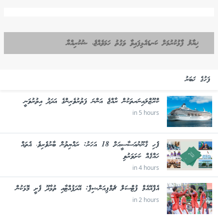
ޚިޔާލު ފާޅުކުރުމަށް ކަނޑައެޅިފައިވާ ވަގުތު ހަމަވެއްޖެ، ޝުކުރިއްޔާ
ފަހުގެ ޚަބަރު
ކްރޫޒްލައިނަރތަކުން ރާއްޖެ އަންނަ ފަތުރުވެރިންގެ އަދަދު އިތުރުވަނީ
in 5 hours
ފެހި ޤާނޫނުއަސާސީއަށް 18 އަހަރު: ރައްޔިތުން ބާރުވެރިވެ، އެތައް
ހައްޤެއް ކަށަވަރުވި
in 4 hours
އެފްއޭއެމް ފުޓްސަލް ޗެމްޕިއަންޝިޕް: އޭދަފުއްޓާއި ތުޅާދޫ ފެށީ މޮޅަކުން
in 2 hours