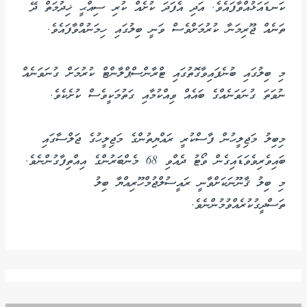
ކަނޑައަޅުއްވާފައެވެ. އަދި އެފަދަ ކުށެއް ކުރި ސިއްޙީ ޚިދުމަތް ދޭ
ތަނެއް ޖޫރިމަނާ ކުރުމަށްވެސް ވަނީ ބިލުގައި ހިމަނުއްވާފައެވެ.
މި ބިލުގައި ބުނެފައިވާގޮތުގައި ޓްރާންސްޕްލާންޓް ކުރުމަށް ގުނަވަނެއް
ނުވަތަ ގުނަވަނެއްގެ ބައެއް ވިއްކުމާއި ގަތުމަކީވެސް ކުށެކެވެ.
މިބިލު މަޖިލީހުން ފާސްކުރީ ރައްޔިތުންގެ މަޖިލީހުގެ ޖަލްސާގައި
ބައިވެރިވެވަޑައިގެން ވޯޓު ދެއްވި 68 މެންބަރުންގެ އިއްތިފާގުންނެވެ.
މި ބިލު ޤާނޫނަކަށްވާނީ ރައީސުލްޖުމްހޫރިއްޔާ ބިލު
ތަސްދީގުކުރެއްވުމުންނެވެ.