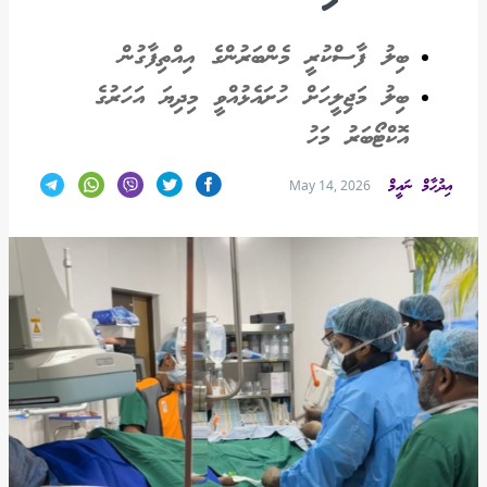
ބިލު ފާސްކުރީ މެންބަރުންގެ އިއްތިފާގުން
ބިލު މަޖިލީހަށް ހުށައެޅުއްވީ މިދިޔަ އަހަރުގެ
އޮކްޓޯބަރު މަހު
އިދުހާމް ނައީމް
May 14, 2026