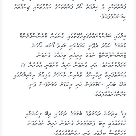
ފަރާތްތަކާއި އެ ޚިދުމަތް ހޯދާ ފަރާތްތަކުގެ ޙައްގުތަކާއި ޒިންމާތައް
ހިމަނުއްވާފައެވެ.
ބިލުގައި ބަޔާންކުރައްވާފައިވާގޮތުގައި ގުނަވަން ޓްރާންސްޕްލާންޓް
ކުރުމުގެ ހުއްދަ ދެވޭނީ ހަމައެކަނި ލައިވް-ޑޯނަރ އޯގަން
ޓްރާންސްޕްލާންޓް ނުވަތަ ދިރިހުރި މީހެއްގެ ގުނަވަން
ބަދަލުކުރުމަށެވެ. އަދި ގުނަވަން ހަދިޔާ ކުރެވޭނީ އުމުރުން 18
އަހަރުވެފައިވާ ދިވެހީންގެ ތެރެއިން އެކަމަށް އަމިއްލަ އިޚްތިޔާރުގައި
ރުހޭ، ބުއްދި ސަލާމަތުން ހުރި މީހަކަށް ކަމަށްވެސް ވަނީ
ބަޔާންކުރައްވާފައެވެ.
މީގެ އިތުރުން ދައުލަތުގެ ބެލުމުގެ ދަށުގައި ތިބޭ މީހުންނާއި
ހުކުމެއްގައި ތިބޭ ފަރާތްތަކަށް ގުނަވަން ހަދިޔާ ނުކުރެވޭނެ
ކަމަށްވެސް ބިލުގައި ވަނީ ހިމަނުއްވާފައެވެ.