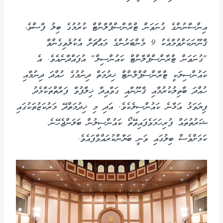
އިންސާނުންގެ ގުނަވަން ޓްރާންސްޕްލާންޓް ކުރުމުގެ ބިލު ފާސްވެ،
ޤާނޫނަކަށްވުމާއެކު 9 މެންބަރުންގެ މައްޗަށް އެކުލެވިގެންވާ
"ގުނަވަން ޓްރާންސްޕްލާންޓް ކައުންސިލް" އުފައްދާނެއެވެ. އެ
ކައުންސިލަކީ ޓްރާންސްޕްލާންޓް ޚިދުމަތް ދިނުމުގެ ހުއްދަ ދިނުމާއި
ހުއްދަ ބާތިލުކުރުމާއި ޤާނޫނާއި ގަވާއިދާ ޚިލާފުވާ ފަރާތްތަކާމެދު
ފިޔަވަޅު އަޅާނެ ކައުންސިލެކެވެ. އަދި މި ޚިދުމަތްދޭ މަރުކަޒުތަކުގައި
ޝަރުތުތައް ފުރިހަމަވެފައިވޭތޯ ކައުންސިލުން ބަލަންޖެހޭނެ
ކަމަށްވެސް ބިލުގައި ވަނީ ބަޔާންކުރައްވާފައެވެ.