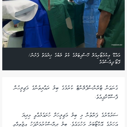
އައްޑޫ އިކުއެޓޯރިއަލް ހޮސްޕިޓަލުގެ ކެތު ލެބުގެ ޚިދުމަތް ފެށުން./
ފޮޓޯ:ޕީއެސްއެމް
ގުނަވަން ޓްރާންސްޕްލާންޓް ކުރުމުގެ ބިލު ރައްޔިތުންގެ މަޖިލީހުން
ފާސްކޮށްފިއެވެ.
ސަރުކާރުގެ ފަރާތުން މި ބިލު މަޖިލީހަށް ހުށައެޅުއްވީ މިދިޔަ
އަހަރުގެ އޮކްޓޯބަރު މަހުގައެވެ. ބިލު ދިރާސާކުރުމަށްފަހު އިޖުތިމާޢީ