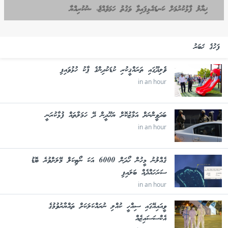
ޚިޔާލު ފާޅުކުރުމަށް ކަނޑައެޅިފައިވާ ވަގުތު ހަމަވެއްޖެ، ޝުކުރިއްޔާ
ފަހުގެ ޚަބަރު
ވެލިދޫގައި ތަރައްޤީކުރި ކުޑަކުދިންގެ ޕާކު ހުޅުވައިފި
in an hour
ބަދަވީންނަށް އަމާޒުކޮށް ޔަހޫދީން ދޭ ހަމަލާތައް ފުޅާކުރަނީ
in an hour
ގެއްލުނު މީހުން ހޯދަން 6000 އަކަ ނޯޓިކަލް މޭލަށްވުރެ ބޮޑު
ސަރަހައްދެއް ބަލައިފި
in an hour
ވީއައިއޭގައި ސިއްހީ ކުއްލި ނުރައްކަލަކަށް ތައްޔާރުވުމުގެ
އެކްސަސައިޒެއް