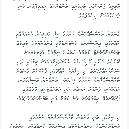
ކޮމިޓީގެ ޖަލްސާގައި ބައިވެރިވި މެންބަރުންގެ އިއްތިފާގުން ވަނީ
ފާސްކުރުމަށް ނިންމާފައެވެ.
ގުނަވަން ޓްރާންސްޕްލާންޓް ކުރުމުގެ ބިލު މަޖިލީހަށް ހުށައެޅުއްވީ
ރާއްޖޭގައި، އިންސާނުންގެ ގުނަވަންތަކާއި ގުނަވަންތަކުގެ ބައިތައް
ޓްރާންސްޕްލާންޓު ކުރުމުގެ ހަރުދަނާ ނިޒާމެއް ޤާއިމުކުރުމަށް
ބޭނުންވާ ޤާނޫނީ އޮނިގަނޑެއް އެކުލަވައިލުމަކަމަށް ބިލުގައި ވަނީ
ބަޔާންކުރައްވާފައެވެ. މި ބިލާއެކު ރާއްޖޭގައި ފޯރުކޮށްދޭ ގުނަވަން
ޓްރާންސްޕްލާންޓް ކުރުމުގެ ޚިދުމަތަކީ އެންމެނަށް ވާސިލްވެވޭނެ
ރައްކާތެރި، ފެންވަރު ރަނގަޅު އަދި ދެމެހެއްޓެނިވި ގޮތެއްގައި
ފޯރުކޮށްދެވޭ ޚިދުމަތަކަށް ވާނެ ކަމަށް ވަނީ ބަޔާންކުރައްވާފައެވެ.
މި ބިލުގައި ވަނީ ގުނަވަން ޓްރާންސްޕްލާންޓު ކުރުމުގައި
ކަނޑައަޅަންޖެހޭ މިންގަނޑުތަކާއި އުސޫލުތައް ކަނޑައަޅައި، ޚިދުމަތްދޭ