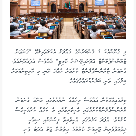
މި ޤާނޫނާއެކު 5 މެންބަރުންގެ މައްޗަށް އެކުލަވައިލެވޭ "ގުނަވަން
ޓްރާންސްޕްލާންޓް އޮތޮރައިޒޭޝަން ކޮމިޓީ" އެއްވެސް އުފައްދާނެއެވެ.
ގުނަވަން ޓްރާންސްޕްލާންޓް ކުރުމަށް ހުއްދަ ދޭނީ މި ކޮމިޓީންކަމަށް
ބިލުގައި ވަނީ ބަޔާންކުރައްވާފައެވެ.
ބިލުގައިވާގޮތުން އެއްވެސް މީހެއްގެ ނުރުހުމުގައި އޭނާގެ ގުނަވަން
ޓްރާންސްޕްލާންޓްކުރުމުގައި އެހީތެރިވުމާއި އެ ކަމެއް ކުރުމަކީވެސް
ކުށެކެވެ. އެފަދަ ކަމެއްގައި އެހީތެރިވާ މީހުންނާއި ސިއްޙީ
ޚިދުމަތްތެރިން ޖޫރިމަނާ ކުރުމުގެ އިތުރުން ޖަލު އަދަބު ވަނީ