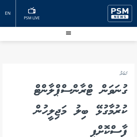
EN
PSM LIVE
ޚަބަރު
ގުނަވަން ޓްރާންސްޕްލާންޓް
ކުރުމާގުޅޭ ބިލު މަޖިލީހުން
ފާސްކޮށްފި