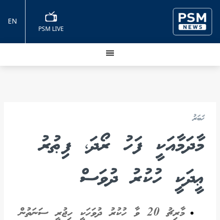
EN
PSM LIVE
ޚަބަރު
މާދަމާއަކީ ފަހު ރޯދަ، ފިޠުރު
ޢީދަކީ ހުކުރު ދުވަސް
މާރިޗު 20 ވާ ހުކުރު ދުވަހަކީ ހިޖުރީ ސަނަތުން