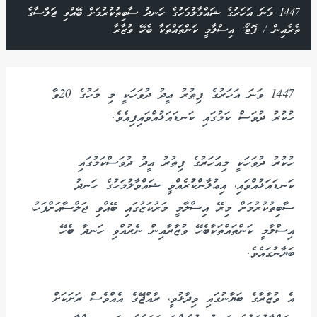
1447 ވަނަ އަހަރުގެ ޝައްވާލުމަހުގެ ހަނދު ސާބިތުކުރުމަށް ބޭއްވި ޖަލްސާގެ
ތެރެއިން / ފޮޓޯ: އިސްލާމީ ކަންތައްތަކާ ބެހޭ ވުޒާރާ
1447 ވަނަ އަހަރުގެ ފިޠުރު ޢީދު ދުވަހަކީ މި މަހުގެ 20ވާ
ހުކުރު ދުވަސް ކަމުގައި ކަނޑައަޅުއްވައިފިއެވެ.
ހުކުރު ދުވަހަކީ މިއަަހަރުގެ ފިޠުރު ޢީދު ދުވަސްކަމުގައި
ކަނޑައަޅުއްވައި، އިޢުލާންކުުރެއްވީ ޝައްވާލުމަހުގެ ހަނދު
ސާބިތުކުރުމަށް މިރޭ އިސްލާމީ މަރުކަޒުގައި ބޭއްވި ޖަލްސާއަށްފަހު،
އިސްލާމީ ކަންތައްތަކާބެހޭ ވުޒާރާއިން ނެރުއްވި ހަނދާ ބެހޭ
ބަޔާނުގައެވެ.
އެ ވުޒާރާގެ ބަޔާނުގައި ވިދާޅުވީ، ރާއްޖޭގެ އެއްވެސް ރަށަކަށް