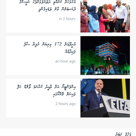
އުކުޅަހަށް ކުރެއްވި ދަތުރުފުޅަށްފަހު ރައީސްގެ
ދެކަނބަލުން މާލެ ވަޑައިގެންފި
in 2 hours
އުރީދޫއަށް 172 މިލިޔަން ރުފިޔާ ސާފު
ފައިދާއެއް
an hour ago
އިންފަންޓީނޯ އަށް ތާއީދު ކުރާނަމަ ވޯލްޑް ކަޕް
ފައިނަލް މޮރޮކޯގައި
2 hours ago
ފަހުގެ ޚަބަރު