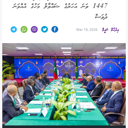
1447 ވަނަ އަހަރުގެ ޝައްވާލު މަހުގެ އެއްވަނަ
ދުވަސް
އިދުހާމް ނައީމް
Mar 18, 2026