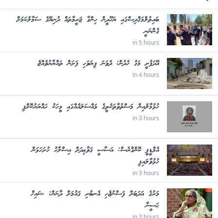
ބައިތުލްމަޤްދިސްގައި ޔަހޫދީން ހިންގާ ޖަރީމާތައް ދުނިޔޭގެ ސަމާލުކަމަށް
ގެންނަނީ
in 5 hours
އޭދަފުށީ މަގު ހެދުން: ދެވަނަ ފިޔަވަހި ފަށަން ތައްޔާރުވެއްޖެ
in 4 hours
ހުޅުމާލެއިން މަސްތުވާތަކެތީގެ މައްސަލައެއްގައި މީހަކު ހައްޔަރުކޮށްފި
in 3 hours
އެމްޑީޕީ ކޮންގްރެސް: އަސާސީ ޤަވާޢިދަށް އިސްލާހު ހުށަހަޅަން
ހުޅުވާލައިފި
in 3 hours
މަރުގެ އަދަބަށް ފަސްނުޖެހި އެނބުރި ޤައުމަށް ދާނަން: ޝައިޚް
ޙަސީނާ
in 3 hours