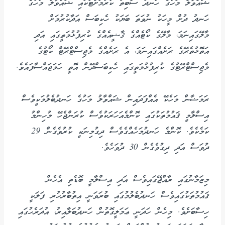
ޝައްވާލް މަހުގެ ހަނދު ސާބިތު ކުރުމަށްޓަކައި ޝައްވާލް މަހުގެ
ހަނދު ދުށް މީހަކު ނުވަތަ ބަޔަކު ހެކިބަސް އަދާކުރުމަށް
މާލޭގައިނަމަ، މާލޭގެ ކޯޓެއްގެ ޤާޟީއެއްގެ ކުރިފުޅުމަތީގައި އަދި
އަތޮޅުތެރޭގެ ރަށެއްގައިނަމަ، އެ ރަށެއްގެ މެޖިސްޓްރޭޓް ކޯޓުގެ
މެޖިސްޓްރޭޓުގެ ކުރިފުޅުމަތީގައި ހެކިބަސްދޭން އޮތީ ހަމަޖައްސާފައެވެ.
ރަމަޟާން މަހެކޭ އެއްފަދައިން ޝައްވާލު މަހުގެ ހަނދުބެލުމަކީވެސް
އިސްލާމީ ޤައުމުތަކުގައި ކޮންމެއަހަރަކުވެސް ކުރަންޖެހޭ މުހިންމު
ކަމެކެވެ. ކޮންމެ ހަނދުމަހެއްގެވެސް ދިގުމިނަކީ ކުރުވެގެން 29
ދުވަސް އަދި ދިގުވެގެން 30 ދުވަހެވެ.
މިޒަމާނުގައި ރާއްޖޭގައިވެސް އަދި އިސްލާމީ ބޮޑެތި އެހެން
ޤައުމުތަކުގައިވެސް ހަނދުބެލުމުގައި ބުރަވަނީ އިތުބާރުހުރި ފަލަކީ
ހިސާބަށެވެ. މިހެން ހަދަނީ ޢަމަލީގޮތުން ހަނދުބަލާއިރު، އުދަރެހުގައި