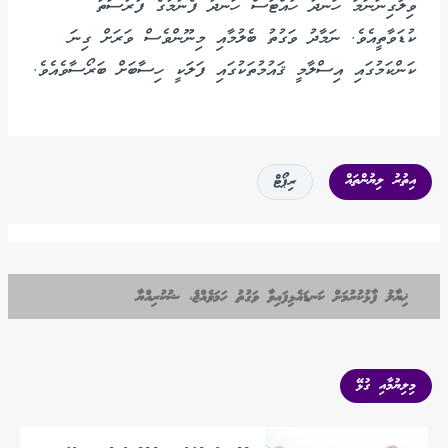
ވިލާގިނަނަމަ ހަނދު ހުއްޓަސް ހަނދު ފެނުމުގެ ފުރުސަތު
ކުޑަވާތީއެވެ. ނަމާދު ވަގުތު ބެލުމާއި މިނޫންވެސް ވަރަށް ގިނަ
ކަންކަމުގައި އިސްލާމީ ޤައުމުތަކުގައި ފަލަކީ ހިސާބަށް ބަރޯސާވެއެވެ.
އިތުރު ލިޔުންތައް
ރިޕޯޓް
ޚިޔާލު ފާޅުކުރުމަށް ކަނޑައެޅިފައިވާ ވަގުތު ހަމަވެއްޖެ، ޝުކުރިއްޔާ
މިލިޔުމާއި ގުޅޭ