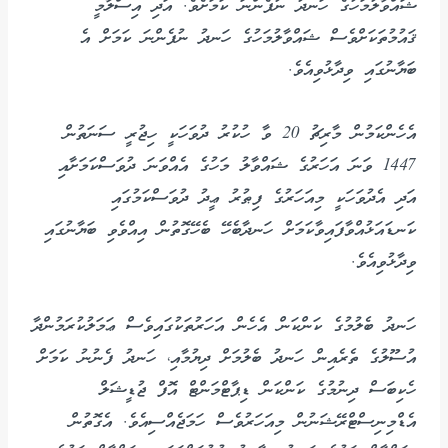
ޝައްވާލުމަހުގެ ހަނދު ނުފެންނަ ކަމަށެވެ. އަދި އިސްލާމީ
ޤައުމުތަކަށްވެސް ޝައްވާލުމަހުގެ ހަނދު ނުފެންނަ ކަމަށް އެ
ބަޔާނުގައި ވިދާޅުވިއެވެ.
އެހެންކަމުން މާރިޗު 20 ވާ ހުކުރު ދުވަހަކީ ހިޖުރީ ސަނަތުން
1447 ވަނަ އަހަރުގެ ޝައްވާލު މަހުގެ އެއްވަނަ ދުވަސްކަމަށާއި
އަދި އެދުވަހަކީ މިއަހަރުގެ ފިޠުރު ޢީދު ދުވަސްކަމުގައި
ކަނޑައަޅުއްވާފައިވާކަމަށް ހަނދާބެހޭ ބެހޭގޮތުން އިއްވެވި ބަޔާނުގައި
ވިދާޅުވިއެވެ.
ހަނދު ބެލުމުގެ ކަންކަން އެހެން އަހަރުތަކުގައިވެސް ޢަމަލުކުރަމުންދާ
އުސޫލުގެ ތެރެއިން ހަނދު ބެލުމަށް ދިޔުމާއި، ހަނދު ފެނުނު ކަމަށް
ހެކިބަސް ދިނުމުގެ ކަންކަން ޑިޕާޓްމަންޓް އޮފް ޖުޑީޝަލް
އެޑްމިނިސްޓްރޭޝަނުން މިއަހަރުވެސް ހަމަޖެއްސިއެވެ. އެގޮތުން