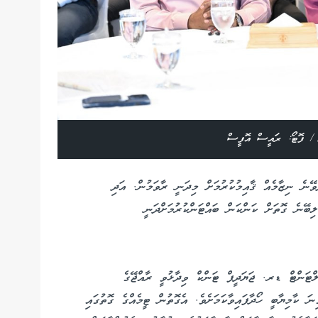
ް / ފޮޓޯ: ރައީސް އޮފީސް
ވޭނެ ނިޒާމެއް ޤާއިމުކުރުމަށް މިދަނީ ރާވަމުން. އަދި
ިބޭނެ ގޮތަށް ކަންކަން ބައްޓަންކުރުމަށްދަނީ
ލްޓަންޓް ޑރ. ޖަޔަދީޕް ޓަންކް ވިދާޅުވީ ރާއްޖޭގެ
ަ ކާމިޔާބީ ހޯދާފައިވާކަމަށެވެ. އެގޮތުން ޓީމެއްގެ ގޮތުގައި