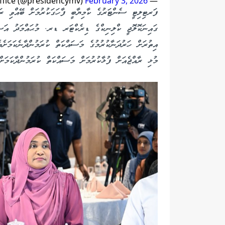
February 3, 2026
— The President's Office (@presidencymv)
ފަރޓިލިޓީ ސެންޓަރުގެ ކާމިޔާބީ ފާހަގަކުރުމަށް ބޭއްވި ރަ
ގައިނަކޮލޮޖީ ކްލިނިކްގެ ޑިރެކްޓަރ ޑރ. މުޙައްމަދު އަސ
އިތުރަށް ހަރުދަނާކުރުމުގެ މަސައްކަތް ކުރަމުންދާނެކަމަށެ
މުޅި ރާއްޖެއަށް ފުޅާކުރުމަށް މަސައްކަތް ކުރަމުންދާކަމަށް 