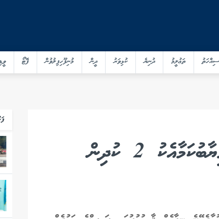
ސިއްހަތު
ތަޢުލީމު
ދުނިޔެ
ކުޅިވަރު
ދީން
މުނިފޫހިފިލުވުން
ފޮޓޯ
ވީޑި
ފަހ
އައިވީއެފް މެދުވެރިކޮށް ކާމިޔާބުކަމާއެކު 2 ކުދިން