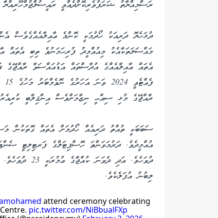
ރަސްމިއްޔާތު ޝަރަފުވެރިކޮށްދެއްވީ ރައީސުލްޖުމްހޫރިއްޔާ
ދުޅަހެޔޮ ދަރިއަކު ހޯދުމަކީ ކޮންމެ ޢާއިލާއެއްގެވެސް އެނ
މައްސަލަތަކާއެކު މިއުއްމީދު ފުރިހަމަނުވެ ތިބި އެތައް ޢާއ
އެތައް ޢާއިލާއެއްގެ އުދާސްތައް އަޑުއައްސަވާ ރާއްޖޭގެ 
ފެއް
ރާއްޖޭގެ މުޅި ސިއްޙީ ނިޒާމަށްވެސް އިންޤިލާބީ ކުރިއެރު
ދުވަހެވެ. އަދި ދެވަ
ލިބުނު އުފަލެކެވެ.
aamohamed
attend ceremony celebrating
 Centre.
pic.twitter.com/NiBbualFXp