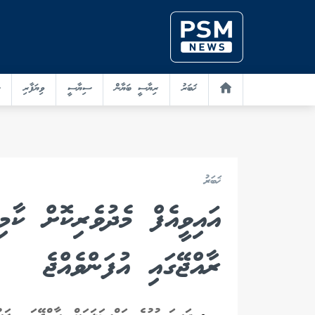
ޚަބަރު
ރިޔާސީ ބަޔާން
ސިޔާސީ
ވިޔަފާރި
ޚަބަރު
ރާއްޖޭގައި އުފަންވެއްޖެ