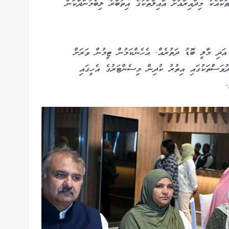
ކާއެކު މިދާއިރާއަށް އާއިލާތަކުގެ އިތުބާރު ލިބެމުންދާކަން
އަދި މާލީ ބޮޑު ދަތުރެއް. އެހެންކަމުން ޓީމުން ވަރަށް
ުވަސްތަކުގައި އިތުރު ކުދިން މިސެންޓަރުގެ އެހީގައި
.