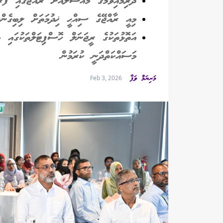
ދަރިމައިވުމުގެ މައްސަލައަށް ރާއްޖޭގައި ފަރ
މިއީ ރާއްޖޭގެ ސިއްޙީ ޚިދުމަތަށް ލިބިގެންދ
އަތޮޅުތަކުގެ ރީޖަނަލް ހޮސްޕިޓަލްތަކުގައި މ
މަސައްކަތްދަނީ ކުރަމުން
މަރިޔަމް ވަފާ
Feb 3, 2026