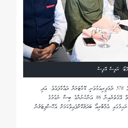
ފޮޓޯ: ރައީސް އޮފީސް
ފަރޓިލިޓި ސެންޓަރަށް އަހަރެއްވީއިރު ދަރިމައިވުމަށް އެދޭ 578 ދެމަފިރިއަކުވަނީ ޑޮކްޓަރަށް ދައްކާފައެވެ. އަދި
އެމުއްދަތުގެ ތެރޭގައި އައިވީއެފް ހެދުމަށް 96 މީހަކު ހޮވާ އޭގެތެރެއިން 86 އަންހެނުންގެ ބިސް ނެގުމުގެ
ްފައެވެ. އަދި 68 އަންހެނުންގެ ރަޙިމުގައި އެމްބްރިއޯ ބަދަލުކޮށްފައިވާކަމަށް އެހޮސްޕިޓަލުން