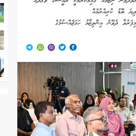
ުވާދެވޭނެ ނިޒާމެއް ޤާއިމުކުރުމަކީ ރައީސްގެ ވަޢުދެއް
ިޔަ ބޮޑު ކުރިއެރުމެއް
ިފަރުވާ ދެވޭނެ އިންތިޒާމު ހަމަޖެއްސުމުގެ