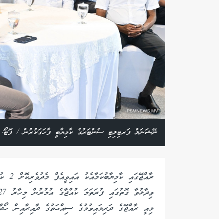
ނޭޝަނަލް ފަރޓިލިޓި ސެންޓަރުގެ ކާމިޔާބީ ފާހަގަކުރުން / ފޮޓޯ:
ރާއްޖޭގ
މިއީ ރާއްޖޭގެ ދަރިމައިވުމުގެ ސިއްޙަތުގެ ދާއިރާއިން ހޯދާފ