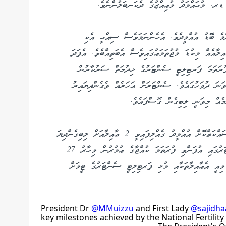
 ޑރ. މުޙައްމަދު މުޢިއްޒުގެ ދެކަނބަލުންނެވެ.
ްމެ ބޮޑު އުއްމީދެވެ. އެހެންނަމަވެސް ސިއްޙީ އެކި
ިލާއެއް މިކުޑަ މުޖުތަމަޢުގައިވެސް އެބަތިއްބެވެ. އެފަދަ
ފުރަތަމަ ފަރޓިލިޓީ ސެންޓަރުގެ ޚިދުމަތް ސަރުކާރުން
ޓެވީ 2024 ވަނަ އަހަރުގެ ނޮވެމްބަރު މަހުގެ 15 ވަނަ ދުވަހުގައެވެ. ސެންޓަރަށް އަހަރެއް ވެގެންދިޔައިރު
މެއް މިވަނީ ލިބިގެން ގޮސްފައެވެ.
ސަބަބަކީ ތުއްތު ދަރިއެއް ހޯދުމަށް އެތައް ގޮތަކުން މަސައްކަތްކޮށް އުއްމީދު ގެއްލިފައިވީ 2 ޢާއިލާއަށް ލިބިގެންދިޔަ
އުއްމީދެވެ. ދަރުމަވަންތަ ހޮސްޕިޓަލްގެ ފަރޓިލިޓީ ސެންޓަރުގައި އުފަންވި ފުރަތަމަ ކުއްޖާގެ ޢުމުރުން މިހާރު 27
ނަ ކުއްޖާގެ ޢުމުރަކީ 23 ދުވަހެވެ. މިއީ އެޢާއިލާތަކާއި މުޅި ފަރޓިލިޓީ ސެންޓަރުގެ ޓީމަށް
President Dr
@MMuizzu
and First Lady
@sajidh
key milestones achieved by the National Fertility