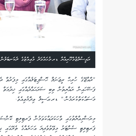
ރައީސުލްޖުމްހޫރިއްޔާ ޑރ.މުޙައްމަދު މުޢިއްޒުގެ ދެކަނބަލުނ
"ރާއްޖޭގެ ހުރިހާ ރީޖަނަލް ހޮސްޕިޓަލެއްގައި މިފަރުވާ ދެ
ފަސޭހައިން ރައްޔިތުން ތިބި ސަރަޙައްދެއްގައި ޚިދުމަތް ލ
މަސައްކަތްކުރަމުން." ޑރ.އަސީލް ވިދާޅުވިއެވެ.
މިރަސްމިއްޔާތުގައި ވާހަކަދައްކަވަމުން ފަރޓިލިޓި ކޮންސަ
ފަރޓިލިޓީ ސެންޓަރު މިވޭތުވެދިޔަ އަހަރެއްގެ ތެރޭގައި ގިނ