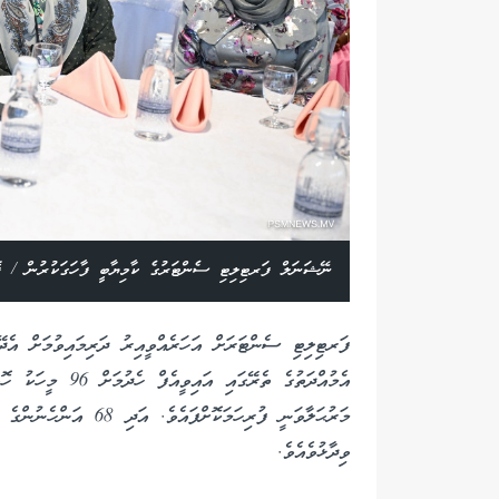
ނޭޝަނަލް ފަރޓިލިޓި ސެންޓަރުގެ ކާމިޔާބީ ފާހަގަކުރުން / 
މަރުޙަލާވަނީ ފުރިހަމަކޮށ
ވިދާޅުވެއެވެ.