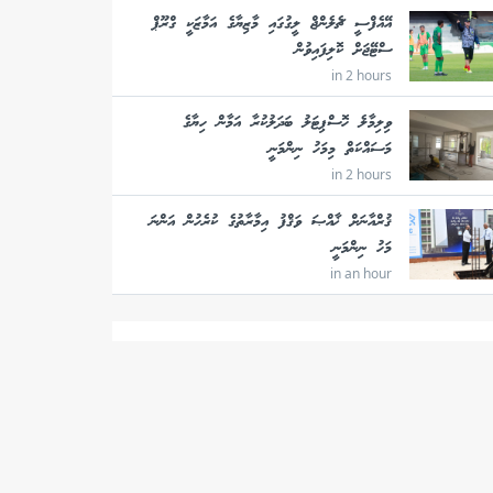
އޭއެފްސީ ޗެލެންޖް ލީގުގައި މާޒިޔާގެ އަމާޒަކީ ގްރޫޕް
ސްޓޭޖަށް ކޮލިފައިވުން
in 2 hours
ވިލިމާލެ ހޮސްޕިޓަލު ބަދަލުކުރާ އަމާން ހިޔާގެ
މަސައްކަތް މިމަހު ނިންމަނީ
in 2 hours
ޤުރްއާނަށް ޚާއްޞަ ވަޤްފު އިމާރާތުގެ ކުރެހުން އަންނަ
މަހު ނިންމަނީ
in an hour