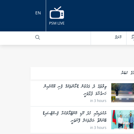
EN
PSM LIVE
އޯ
ކޮލަމް
ުގެ ޚަބަރު
ވިލާތުގެ ދެ ޤައުމުން ޑްރޯންތަކެއް ފެނި ޔޫކްރެއިން
ހަނގުރާމަ ފުޅާވަނީ
in 3 hours
ރުކުމަޑިއާއި ހުދު ކޫޑި ކޮންޓްރޯލުކުރާ ޕެސްޓްސައިޑް
ބޭނުންވާ ރަށްތަކަށް ފޮނުވަނީ
in 3 hours