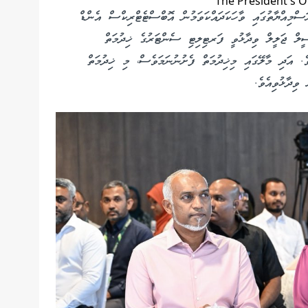
ސްމިއްޔާތުގައި ވާހަކަދައްކަވަމުން އޮބްސްޓެޓްރިކްސް އެންޑް
ީލް ޖަލީލް ވިދާޅުވީ ފަރޓިލިޓި ސެންޓަރުގެ ޚިދުމަތް
ވެ. އަދި މާލޭގައި މިޚިދުމަތް ފެށުނުނަމަވެސް، މި ޚިދުމަތް
ވިދާޅުވިއެވެ.