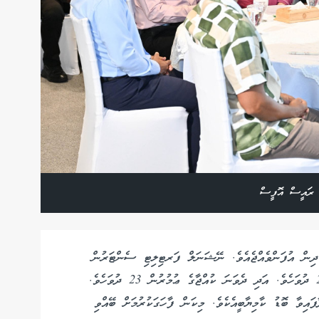
 ރައީސް އޮފީސް
ައި ކާމިޔާބުކަމާއެކު އައިވީއެފް މެދުވެރިކޮށް 2 ކުދިން އުފަންވެއްޖެއެވެ. ނޭޝަނަލް ފަރޓިލިޓި ސެންޓަރުން
ވިދާޅުވާ ގޮތުގައި ފުރަތަމަ ކުއްޖާގެ ޢުމުރުން މިހާރު 27 ދުވަހެވެ. އަދި ދެވަނަ ކުއްޖާގެ ޢުމުރުން 23 ދުވަހެވެ.
ައިވާ ބޮޑު ކާމިޔާބީއެކެވެ. މިކަން ފާހަގަކުރުމަށް ބޭއްވި