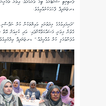
ފަރޓިލިޓީ ސެންޓަރުގެ ޓީމު ވަރުގަދަވެ، އިތުރު ތަމްރީނުތަ
ޑރ.ޖަޔަދީޕް ފާހަގަކުރެއްވިއެވެ.
"ދަރިމައިވުމުގެ މިދަތުރަކީ ޢައިލާތަކުން ކުރާ ނަފްސާނީ 
ގާތުން މިވަނީ މަސައްކަތްކޮށްފައި. އަދި ކުރިއަށް އޮތް ދ
އުފަންވުމަކީ ކުރާ އުއްމީދެއް." ޑރ.ޖަޔަދީޕް ވިދާޅުވިއެވެ