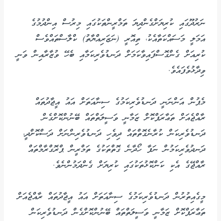
ނަރުދޫގައި ކުރިޔަށްގެންދިޔަ ތަމްރީންތަކުގައި މިރުސް އިންދުމުގެ
އަމަލީ މަސައްކަތާއެކު، ތިއޮރީ (ނަޒަރިއްޔާތު) ކްލާސްތައްވެސް
ކުރިއަށް ގެންގޮސްފައިވާކަމަށް ދަނޑުވެރިކަމާއި ބެހޭ ވުޒާރާއިން ވަނީ
ވިދާޅުވެފައެވެ.
މެޕުން އަންނަނީ ދަނޑުވެރިކަމުގެ ސިނާއަތަށް އައު އީޖާދުތައް
ރާއްޖެއަށް ތަޢާރަޕްކޮށް ޒަމާނީ ވަސީލަތްތައް ބޭނުންކޮށްގެން
ދަނޑުވެރިކަން ކުރާނެގޮތްތައް ދިވެހި ދަނޑުވެރިންނަށް ދަސްކޮށްދީ،
ދަނދުވެރިކަމުން ނަފާ ހޯދާނެ ގޮތްތަކުގެ ތަމްރީން ޕްރޮގްރާމްތައް
ރާއްޖޭގެ އެކި ކަންކޮޅުތަކުގައި ކުރިޔަށް ގެންދަމުންނެވެ.
މީގެއިތުރުން ދަނޑުވެރިކަމުގެ ސިނާއަތަށް އައު އީޖާދުތައް ރާއްޖެއަށް
ތަޢާރަޕްކޮށް ޒަމާނީ ވަސީލަތްތައް ބޭނުންކޮށްގެން ދަނޑުވެރިކަން