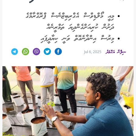
މިއީ މޯލްޑިވްސް އެގްރިބިޒްނެސް ޕްރޮގްރާމްގެ
ދަށުން ކުރިއަށްގެންދިޔަ ތަމްރީނެއް
މިރުސް އިންދާނެގޮތް ވަނީ ކިޔާދީފައި
ޝިފްނާ އަޙްމަދު
Jul 6, 2025