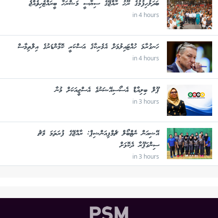
ބަދަލުހިފުމުގެ ރޫޙު ރާއްޖޭގެ ސިޔާސީ މަޝްރަހާ ބީރައްޓެހިވެއްޖެ
in 4 hours
ހަނގުރާމަ ހުއްޓައިލުމަށް އެމެރިކާގެ އަސްކަރީ ކޮމާންޑަރުގެ އިލްތިމާސް
in 4 hours
ޕޫލް ބިލިއާޑް އެސޯސިއޭޝަނުގެ އެސްޖީއަކަށް މުނާ
in 3 hours
އޭޝިއަން ނެޓްބޯލް ޗެމްޕިއަންޝިޕް: ރާއްޖޭގެ ފުރަތަމަ މެޗު
ސިންގަޕޫރާ ދެކޮޅަށް
in 3 hours