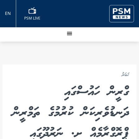
EN
PSM LIVE
ޚަބަރު
ގްރީން ހައުސްގައި
ދަނޑުވެރިކަން ކުރުމުގެ ތަމްރީން
ޕްރޮގްރާމެއް ށ. ނަރުދޫގައި