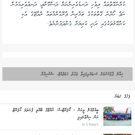
ކުރާނެގޮތްތައް ދިވެހި ދަނޑުވެރިންނަށް ދަސްކޮށްދީ، ދަނދުވެރިކަމުން
ނަފާ ހޯދާނެ ގޮތްތަކުގެ ތަމްރީން ޕްރޮގްރާމްތައް ރާއްޖޭގެ އެކި
ކަންކޮޅުތަކުގައި ދަނީ ކުރިޔަށް ގެންދަމުންނެވެ.
ޚިޔާލު ފާޅުކުރުމަށް ކަނޑައެޅިފައިވާ ވަގުތު ހަމަވެއްޖެ، ޝުކުރިއްޔާ
ފަހުގެ ޚަބަރު
ބީއެމްއެލް ވީރަން - ކޯޕަރޭޓްސް: ރާއްޖޭގެ ބޭއްވި ފުރަތަމަ ކޯޕަރޭޓް
ރަން ނިންމާލައިފި
in 5 hours