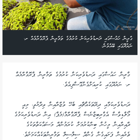
ގްރީން ހައުސްގައި ދަނޑުވެރިކަން ކުރުމުގެ ތަމްރީން ޕްރޮގްރާމެއް ށ.
ނަރުދޫގައި ބޭއްވުން.
ގްރީން ހައުސްގައި ދަނޑުވެރިކަން ކުރުމުގެ ތަމްރީން ޕްރޮގްރާމެއް
ށ. ނަރުދޫގައި ކުރިއަށްގެންގޮސްފިއެވެ.
ދަނޑުވެރިކަމާއި ދިރޭތަކެއްޗާއި ބެހޭ ވުޒާރާއިން ވިދާޅުވީ، މިއީ
މޯލްޑިވްސް އެގްރިބިޒްނެސް ޕްރޮގްރާމް(މެޕް) އިން ދަނޑުވެރިކަމުގެ
ދާއިރާއިން މީހުން ބިނާކުރުމަށް ކުރަމުންދާ މަސައްކަތްތަކުގެ
ތެރެއިން ފަށައިގެން ގެންދާ ސިލްސިލާ ތަމްރީންތަކެއްކަމަށެވެ.