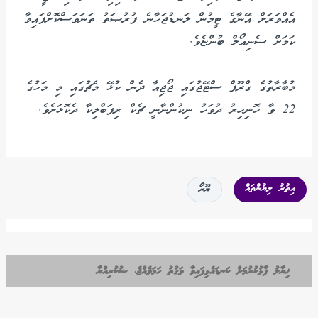
އެއްވަރަށް އޭނާގެ ޓީމުން ލަނޑުޖަހާނެ ފުރުޞަތު ތަނަވަސްކޮށްފައިވާ
ކަމަށް ސެނިއޯލް ބުންޏެވެ.
މުބާރާތުގެ ގްރޫޕް ސްޓޭޖުގައި ޖޯޖިއާ ދެން ކުޅޭ މެޗުގައި މި މަހުގެ
22 ވާ ހޮނިހިރު ދުވަހު ނިކުންނާނީ ޗެކް ރިޕަބްލިކާ ދެކޮޅަށެވެ.
އިތުރު ލިޔުންތައް
ޔޫރޯ
ޚިޔާލު ފާޅުކުރުމަށް ކަނޑައެޅިފައިވާ ވަގުތު ހަމަވެއްޖެ، ޝުކުރިއްޔާ