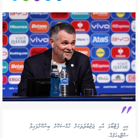
"
މިއީ ފުޓްބޯޅަ އާއި ޖަޒުބާތުތަކަށް ހާއްސަކޮށް ބިނާކޮށްފައިވާ
ސްޓޭޑިއަމެއް،