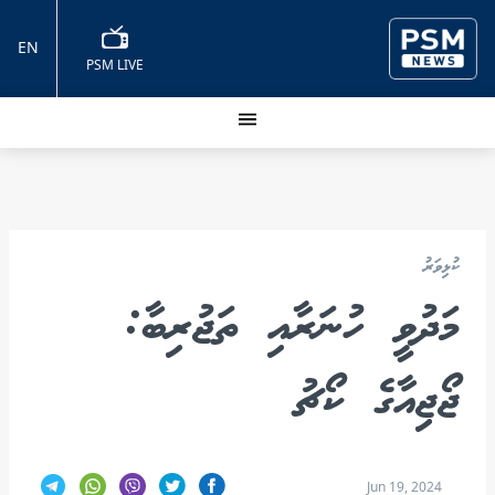
EN
PSM LIVE
ކުޅިވަރު
މަދުވީ ހުނަރާއި ތަޖުރިބާ:
ޖޯޖިއާގެ ކޯޗު
Jun 19, 2024