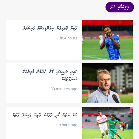
މިލިޔުމާއި ގުޅޭ
މާޒިޔާ ގޮވައިގެން ނިއުރޭޑިއަންޓް ފައިނަލަށް
in 4 hours
ކައިރި ކައިރީގައި މެޗު ހުރުމުން މާޒިޔާއަށް
އުނދަގޫތަކެއް
33 minutes ago
ބުރު އަތުން ހޯދި މޮޅާއެކު މާޒިޔާ ފައިނަލާ ގާތައް
an hour ago