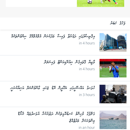
ފަހުގެ ޚަބަރު
އިޤްތިޞާދުގައި ދައުރުވާ ފައިސާ މަދުކުރަން އެމްއެމްއޭގެ ނިންމުންތަކެއް
in 4 hours
މާޒިޔާ ގޮވައިގެން ނިއުރޭޑިއަންޓް ފައިނަލަށް
in 4 hours
ހުޅަނގު އައްސޭރީގައި ޔަހޫދީން ރޭޑު ޖަހައި ޢާންމުންނަށް އަނިޔާކުރަނީ
in 3 hours
ގަލްފުގެ މުޙިންމު ކަނޑުއޮޅިތަކުން ދަތުރުކުރާ އުޅަނދުތައް ރެކޯޑް
މިންވަރަކަށް މަދުވެއްޖެ
in an hour