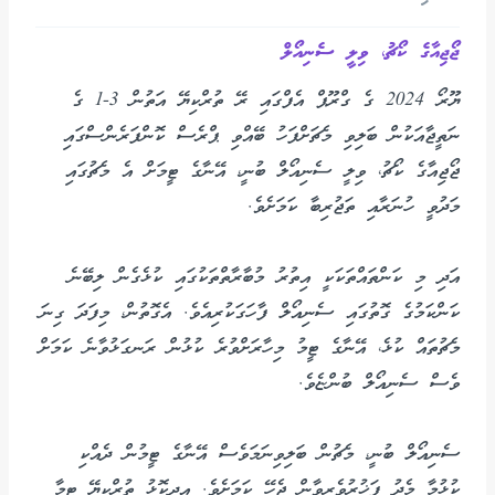
ޖޯޖިއާގެ ކޯޗު، ވިލީ ސެނިއޯލް
ޔޫރޯ 2024 ގެ ގްރޫޕް އެފްގައި ރޭ ތުރްކިޔޭ އަތުން 3-1 ގެ
ނަތީޖާއަކުން ބަލިވި މެޗަށްފަހު ބޭއްވި ޕްރެސް ކޮންފަރެންސްގައި
ޖޯޖިއާގެ ކޯޗު، ވިލީ ސެނިއޯލް ބުނީ، އޭނާގެ ޓީމަށް އެ މެޗުގައި
މަދުވީ ހުނަރާއި ތަޖުރިބާ ކަމަށެވެ.
އަދި މި ކަންތައްތަކަކީ އިތުރު މުބާރާތްތަކުގައި ކުޅެގެން ލިބޭނެ
ކަންކަމުގެ ގޮތުގައި ސެނިއޯލް ފާހަގަކުރިއެވެ. އެގޮތުން، މިފަދަ ގިނަ
މެޗުތައް ކުޅެ، އޭނާގެ ޓީމު މިހާރަށްވުރެ ކުޅުން ރަނގަޅުވާނެ ކަމަށް
ވެސް ސެނިއޯލް ބުންޏެވެ.
ސެނިއޯލް ބުނީ، މެޗުން ބަލިވިނަމަވެސް އޭނާގެ ޓީމުން ދެއްކި
ކުޅުމާ މެދު ފަޚުރުވެރިވާން ޖެހޭ ކަމަށެވެ. އިދިކޮޅު ތުރްކިޔޭ ޓީމާ