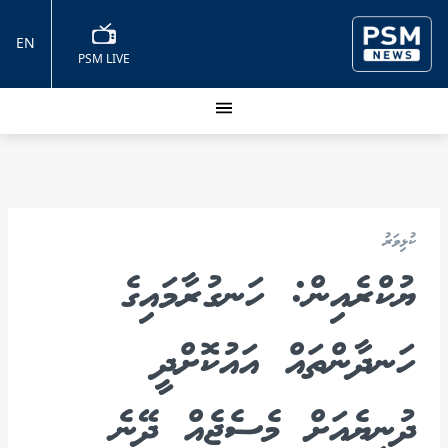
EN
PSM LIVE
ކުޅިވަރު
ޔުކްރެއިން: ހަނގުރާމައިގެ
ހަނދާންތައް އައުކޮށްދީ
ދުނިޔެއަށް މެސެޖެއް ދޭނެ