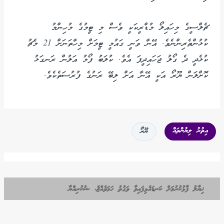
ޗެލްސީގެ މިހައިލޯ މުޑްރީކަކީ ވެސް މި ޓީމުގެ މުހިންމު
ކުޅުންތެރިންނެވެ. އޭނާ ވަނީ ގައުމީ ޓީމަށް މިހާތަނަށް 21 މެޗު
ކުޅެދީ ދެ ގޯލު ޖަހައިދީފަ އެވެ. ކުލަބު ފޯމު އަލުން ރަނގަޅު
ކޮށްލަން ޔޫރޯ އަކީ އޭނާ އަށް ލިބޭ ރަނުގެ ފުރުސަތެކެވެ.
އިތުރު ލިޔުންތައް
ޔޫރޯ
ޚިޔާލު ފާޅުކުރުމަށް ކަނޑައެޅިފައިވާ ވަގުތު ހަމަވެއްޖެ، ޝުކުރިއްޔާ