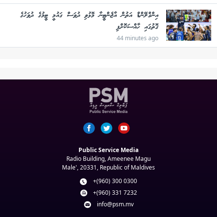
އިންގްލޭންޑް އަތުން އާޖެންޓީނާ މޮޅުވި ދުވަސް ގައުމީ ޓީމުގެ ދުވަހުގެ
ގޮތުގައި ހާއްސަކޮށްފި
44 minutes ago
Public Service Media
Radio Building, Ameenee Magu
Male', 20331, Republic of Maldives
+(960) 300 0300
+(960) 331 7232
info@psm.mv