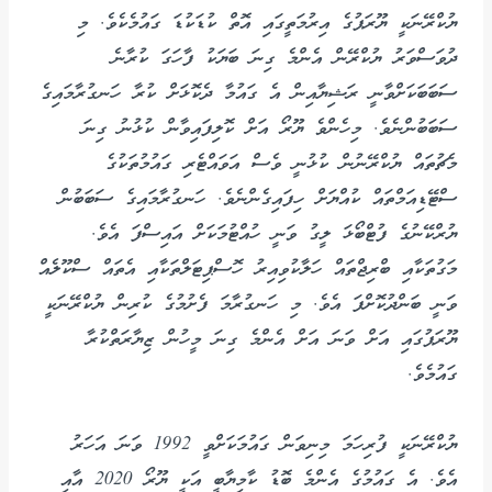
ޔުކްރޭނަކީ ޔޫރަޕުގެ އިރުމަތީގައި އޮތް ކުޑަކުޑަ ގައުމެކެވެ. މި
ދުވަސްވަރު ޔުކްރޭން އެންމެ ގިނަ ބަޔަކު ފާހަގަ ކުރާނެ
ސަބަބަކަށްވާނީ ރަޝިޔާއިން އެ ގައުމާ ދެކޮޅަށް ކުރާ ހަނގުރާމައިގެ
ސަބަބުންނެވެ. މިހެންވެ ޔޫރޯ އަށް ކޮލިފައިވާން ކުޅުނު ގިނަ
މެޗުތައް ޔުކްރޭނުން ކުޅުނީ ވެސް އަވައްޓެރި ގައުމުތަކުގެ
ސްޓޭޑިއަމްތައް ކުއްޔަށް ހިފައިގެންނެވެ. ހަނގުރާމައިގެ ސަބަބުން
ޔުރްކޭނުގެ ފުޓްބޯޅަ ލީގު ވަނީ ހުއްޓުމަކަށް އައިސްފަ އެވެ.
މަގުތަކާއި ބްރިޖްތައް ހަލާކުވިއިރު ހޮސްޕިޓަލްތަކާއި އެތައް ސްކޫލެއް
ވަނީ ބަންދުކޮށްފަ އެވެ. މި ހަނގުރާމަ ފެށުމުގެ ކުރިން ޔުކްރޭނަކީ
ޔޫރަޕުގައި އަށް ވަނަ އަށް އެންމެ ގިނަ މީހުން ޒިޔާރަތްކުރާ
ގައުމެވެ.
ޔުކްރޭނަކީ ފުރިހަމަ މިނިވަން ގައުމަކަށްވީ 1992 ވަނަ އަހަރު
އެވެ. އެ ގައުމުގެ އެންމެ ބޮޑު ކާމިޔާބީ އަކީ ޔޫރޯ 2020 އާއި