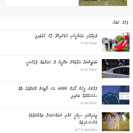
ފަހުގެ ޚަބަރު
ވެލިދޫގައި ތަރައްޤީކުރި ކުޑަކުދިންގެ ޕާކު ހުޅުވައިފި
in an hour
ބަދަވީންނަށް އަމާޒުކޮށް ޔަހޫދީން ދޭ ހަމަލާތައް ފުޅާކުރަނީ
in an hour
ގެއްލުނު މީހުން ހޯދަން 6000 އަކަ ނޯޓިކަލް މޭލަށްވުރެ ބޮޑު
ސަރަހައްދެއް ބަލައިފި
in an hour
ވީއައިއޭގައި ސިއްހީ ކުއްލި ނުރައްކަލަކަށް ތައްޔާރުވުމުގެ
އެކްސަސައިޒެއް
in 15 minutes