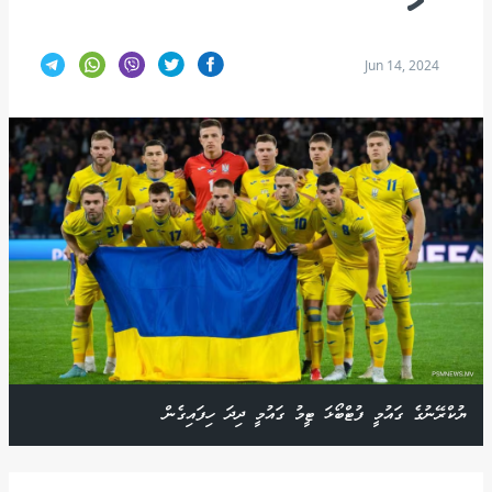
Jun 14, 2024
ޔުކްރޭނުގެ ގައުމީ ފުޓްބޯޅަ ޓީމު ގައުމީ ދިދަ ހިފައިގެން