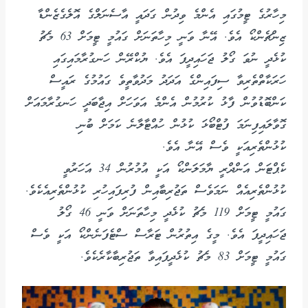
މިހާރުގެ ޓީމުގައި އެންމެ ވިދުން ގަދައީ އާސެނަލްގެ އޮލެގެޒެންޑާ
ޒިންޗެންކޯ އެވެ. އޭނާ ވަނީ މިހާތަނަށް ގައުމީ ޓީމަށް 63 މެޗު
ކުޅެދީ ނުވަ ގޯލު ޖަހައިދީފަ އެވެ. ޔުކްރޭން ހަނގުރާމައިގައި
ހަރަކާތްތެރިވާ ސިފައިންގެ އަދަދު މަދުވާތީވެ ގައުމުގެ ރައީސް
ކަންބޮޑުވުން ފާޅު ކުރުމުން އެންމެ އަވަހަށް އިޖާބަދީ ހަނގުރާމައަށް
ގޮވާލައިފިނަމަ ފުޓްބޯޅަ ކުޅުން ހުއްޓާލާނެ ކަމަށް ބުނި
ކުޅުންތެރިއަކީ ވެސް އޭނާ އެވެ.
ކެޕްޓަން އަންދްރީ ޔާމަލަންކޯ އަކީ އުމުރުން 34 އަހަރުވީ
ކުޅުންތެރިއެއް ނަމަވެސް ތަޖުރިބާއިން ފުރިފައިހުރި ކުޅުންތެރިއެކެވެ.
ގައުމީ ޓީމަށް 119 މެޗު ކުޅެދީ މިހާތަނަށް ވަނީ 46 ގޯލު
ޖަހައިދީފަ އެވެ. މީގެ އިތުރުން ޓަރާސް ސްޓެފަނެންކޯ އަކީ ވެސް
ގައުމީ ޓީމަށް 83 މެޗު ކުޅެދީފައިވާ ތަޖުރިބާކާރެކެވެ.