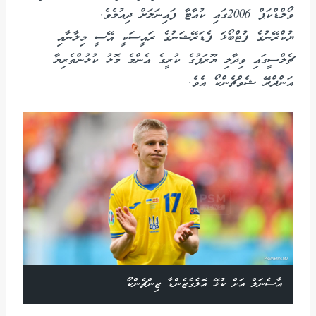
ވޯލްޑްކަޕް 2006ގައި ކުއާޓާ ފައިނަލަށް ދިއުމެވެ.
ޔުކްރޭނުގެ ފުޓްބޯޅަ ފެޑަރޭޝަނުގެ ރައީސަކީ އޭސީ މިލާނާއި
ޗެލްސީގައި ވިދާލި ޔޫރަޕުގެ ކުރީގެ އެންމެ މޮޅު ކުޅުންތެރިޔާ
އަންދްރޭ ޝެވްޗެންކޯ އެވެ.
އާސެނަލް އަށް ކުޅޭ އޮލެގެޒެންޑާ ޒިންޗެންކޯ