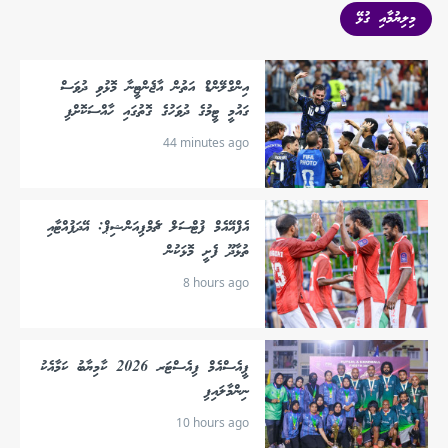
މިލިޔުމާއި ގުޅޭ
އިންގްލޭންޑް އަތުން އާޖެންޓީނާ މޮޅުވި ދުވަސް
ގައުމީ ޓީމުގެ ދުވަހުގެ ގޮތުގައި ހާއްސަކޮށްފި
44 minutes ago
އެފްއޭއެމް ފުޓްސަލް ޗެމްޕިއަންޝިޕް: އޭދަފުއްޓާއި
ތުޅާދޫ ފެށީ މޮޅަކުން
8 hours ago
ޕީއެސްއެމް ފިއެސްޓަރ 2026 ކާމިޔާބު ކަމާއެކު
ނިންމާލައިފި
10 hours ago