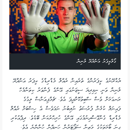
ގޯލްކީޕަރު އަންދްރޭ ލުނިން
ޔުކްރޭނުގެ ކީޕަރުންގެ ތެރެއިން ރެއާލް މެޑްރިޑްގެ ކީޕަރު އަންދްރޭ
ލުނިން ވަނީ ނިމިދިޔަ ސީޒަނުގައި އޭނާގެ ފެންވަރު ކިތަންމެހާ
ރަނގަޅަށް ވެސް ސާބިތުކޮށްދީފަ އެވެ. ޗެމްޕިއަންސް ލީގުގެ
ފައިނަލް ކުޅެން ފުރުސަތު ނުލިބުނު ނަމަވެސް އެ ހިސާބަށް ރެއާލް
މެޑްރިޑް ގެންގޮސްދިނުމުގައި އޭނާގެ ހުށިހާރުކަން ބޮޑެވެ. ދިފާއުކުރި
ގިނަ ބޯޅަތަކުގެ މަތިން ސަޕޯޓަރުން ހަނދާން ހުންނާނެ އެވެ.