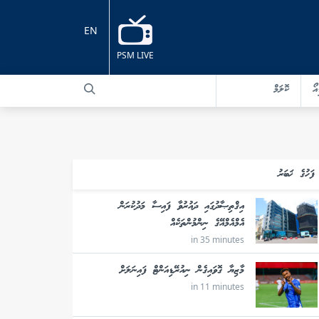
EN
PSM LIVE
އޯ
ކޮލަމް
ފަހުގެ ޚަބަރު
އިޤްތިޞާދުގައި ދައުރުވާ ފައިސާ މަދުކުރަން
އެމްއެމްއޭގެ ނިންމުންތަކެއް
in 35 minutes
މާޒިޔާ ގޮވައިގެން ނިއުރޭޑިއަންޓް ފައިނަލަށް
in 11 minutes