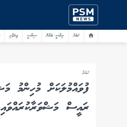
ޚަބަރު
ރިޔާސީ ބަޔާން
ސިޔާސީ
ވިޔަފާރި
ޚަބަރު
ފުވައްމުލަކަށް މުހިންމު މަޝ
ރައީސް މަޝްވަރާކުރައްވައިފ