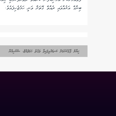
ބިންގާ އަޅުއްވައި ދެއްވާ ގޮތަށް ވަނީ ހަމެޖެހިފައެވެ.
ޚިޔާލު ފާޅުކުރުމަށް ކަނޑައެޅިފައިވާ ވަގުތު ހަމަވެއްޖެ، ޝުކުރިއްޔާ