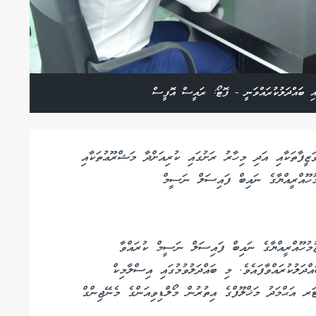
އި ބައްދަލުކުރައްވަނީ - ފޮޓޯ: ރައީސް އޮފީސް
ަޒީފާތަކާއި އަދި މިހާރު ރަށުގައި ކުރިއަށްދާ މަޝްރޫޢުތަކާއި
ުހޫއްރީއްޔާގެ ނައިބް ފައިސަލް ނަސީމް
ުމުހޫއްރީއްޔާގެ ނައިބް ފައިސަލް ނަސީމް ކުރައްވާ
ދަލުކުރައްވާފައެވެ. މި ބައްދަލުވުމުގައި އިސްލާމިކް
 އަޙްމަދު މަޚްލޫފްގެ އިތުރުން މޯލްޑިވިއަންގެ މެނޭޖިންގް