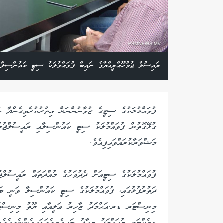
ރައިސުލް ޖުމުހޫއްރީއްޔާގެ ނައިބް ފުވައްމުލަކު ސިޓީ ކައުންސިލާ
ފުވައްމުލަކުގެ ސިޓީގެ ޒުވާނުންނަށް އިތުރުކުރެވިގެންދާ ވ
ގުޅޭގޮތުން ފުވައްމުލަކު ސިޓީ ކައުންސިލާއި ރައީސުލްޖުމ
މަޝްވަރާކުރައްވައިފިއެވެ.
ފުވައްމުލަކުގެ ސިޓީއަށް ދެދުވަހުގެ މުއްދަތައް ރައީސުލްޖ
ދަތުރުފުޅުގައި، ފުވައްމުލަކުގެ ސިޓީ ކައުންސިލާ ވަނީ ބައް
މިނިސްޓަރ ޑރ.އަޙްމަަދު ޒާހިރު ޢަލީއާއި ޔޫތު މިނިސްޓަރ
ޑިރެކްޓަރ މުޙައްމަދު މިހާދު ބައިވެރިވެވަޑައިގެންނެވިއެވެ.