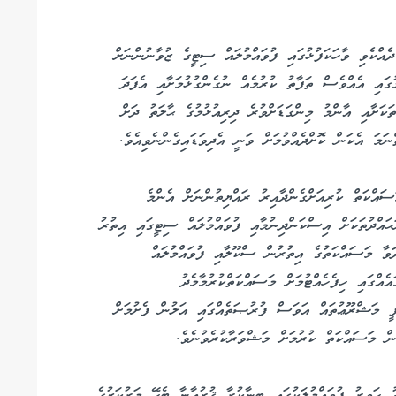
ދެއްކެވި ވާހަކަފުޅުގައި ފުވައްމުލައް ސިޓީގެ ޒުވާނުންނަށް
ުގައި އެއްވެސް ތަފާތު ކުރުމެއް ނުގެންގުޅުމަށާއި އެފަދަ
ަކަށާއި އާންމު މިންގަޑަށްވުރެ ދިރިއުޅުމުގެ ޙާލަތު ދަށް
ަމަ އެކަން ކޮށްދެއްވުމަށް ވަނީ އެދިވަޑައިގެންނެވިއެވެ.
ސައްކަތް ކުރިއަށްގެންދާއިރު ރައްޔިތުންނަށް އެންމެ
ޙައްދުތަކަށް އިސްކަންދިނުމާއި ފުވައްމުލައް ސިޓީގައި އިތުރު
ަވާ މަސައްކަތުގެ އިތުރުން ސްކޫލާއި ފުވައްމުލައް
އްގައި ހިފެހެއްޓުމަށް މަސައްކަތްކުރުމާމެދު
.ޕީ މަޝްރޫޢުތައް އަވަސް ފުރުޞަތެއްގައި އަލުން ފެށުމަށް
ން މަސައްކަތް ކުރުމަށް މަޝްވަރާކުރެވުނެވެ.
ދު ހަވީރު ފުވައްމުލަކުގައި ބިނާކުރާ ޤުރުޢާނާ ބެހޭ މަރުކަޒުގެ