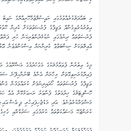
މި ބައްދަލުކުރެއްވުމުގައި ރައީސުލްޖުމްހޫރިއްޔާގެ ނައިބު 
އިތުރުކުރެވިގެންދާ ވަޒީފާގެ ފުރުޞަތުތަކަށް ކުދިން ހޮވުމ
ފުރުޞަތުތައް ދިނުމުގައި ނުކުޅެދުންތެރިކަން ހުރި ފަރާތްތ
އާއިލާތަކަށް ނިސްބަތްވާ ކުދިންނަށް އިސްކަންދެވެން އޮތްނ
މީގެ އިތުރުން ފުވައްމުލަކުގެ މަގުހެދުމުގެ މަޝްރޫޢުގެ މަ
ފައިދާކުރަނިވިގޮތަށް، މިހާރަށް އެންމެ ބޭނުންހިފޭނެ ސަރަ
ވަޒީފާގެ ފުރުޞަތުތައް ހޯދައިދިނުމަށް ކުރައްވަމުން ގެންދ
ހޮސްޕިޓަލުގެ ޚިދުމަތުގެ ފެންވަރު ރަނގަޅުކޮށް އެއް ހަމައެ
މަޝްވަރާކުރެވުނެވެ. އަދި މަޑުޖެހިފައިހުރި ޕީ.އެސް.އައި
ކުރަންޖެހޭ މަސައްކަތްތައް ކުރުމުގައި ސަރުކާރާއި ގުޅިގެ
ފުވައްމުލަކަށް އެމަނިކުފާނު ކުރައްވާ ދަތުރުފުޅުގައި މިއަ