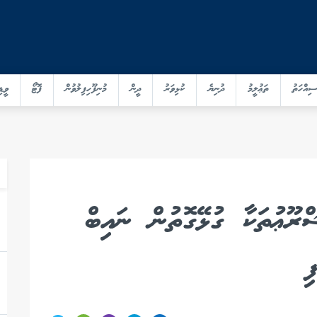
ސިއްހަތު
ތަޢުލީމު
ދުނިޔެ
ކުޅިވަރު
ދީން
މުނިފޫހިފިލުވުން
ފޮޓޯ
ވީޑި
ްރޫޢުތަކާ ގުޅޭގޮތުން ނައިބް
ި