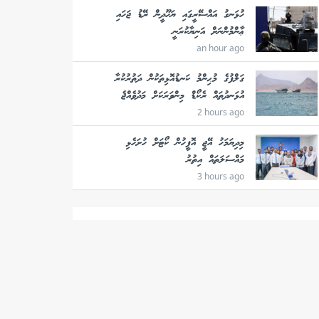
ހުޅަނގު އައްސޭރީގައި ޔަހޫދީން ރޭޑު ޖަހައި
ޢާންމުންނަށް އަނިޔާކުރަނީ
an hour ago
ގަލްފުގެ މުޙިންމު ކަނޑުއޮޅިތަކުން ދަތުރުކުރާ
އުޅަނދުތައް ރެކޯޑް މިންވަރަކަށް މަދުވެއްޖެ
2 hours ago
މިދިޔަމަހު އޭޖީ އޮފީހުން ކޯޓަށް ހުށަހެޅި
މައްސަލަތައް އިތުރު
3 hours ago