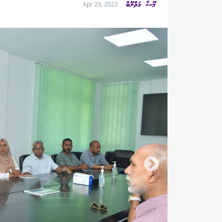
މޫސާ މަތްލޫބް
Apr 23, 2022