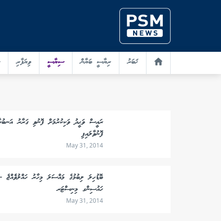
ޚަބަރު
ރިޔާސީ ބަޔާން
ސިޔާސީ
ވިޔަފާރި
ރައީސް ވަޙީދު ވަކިކުރުމަށް ފޮނުވި ގަރާރު އަނބުރ
ފޮނުވާލައިފި
May 31, 2014
ބޮޑުހިލަ ލިބުމުގެ މައްސަލަ މިހާރު ހައްލުވެެއްޖެ -
ހައުސިންގ މިނިސްޓަރ
May 31, 2014