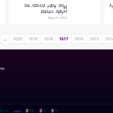
ިން
ޕީޕީއެމްގެ ޓިކެޓްގައި ވާދަކުރައްވާނެ ބައެއް
ކެންޑިޑޭޓުން ކަށަވަރުވެއްޖެ
May 31, 2014
...
1620
1619
1618
1617
1616
1615
161
Magu