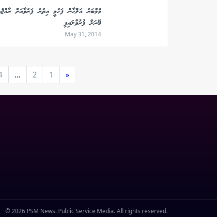
މެމްބަރު އަލްހާން ފަހުމީ އިތުރު ފަރުވާއަށް ރާއްޖެއ
ބޭރަށް ފުރުވާލައިފި
May 31, 2014
4
...
2
1
«
© 2026 PSM News. Public Service Media. All rights reserved.