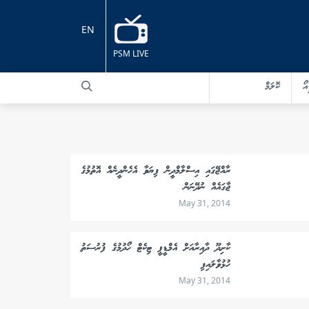
EN
PSM LIVE
އޯ
ކޮލަމް
ރާއްޖޭގައި އިސްލާމްދީން ފިޔަވާ އެހެންދީނެއް އޮތުމުގެ
ޖާގައެއް ނުދޭނަން
May 31, 2014
ކާށިދޫ ދާއިރާއަށް އެމްޑީޕީ ޓިކެޓް ހޯދުމުގެ ފުރުސަތު
ހުޅުވާލައިފި
May 31, 2014