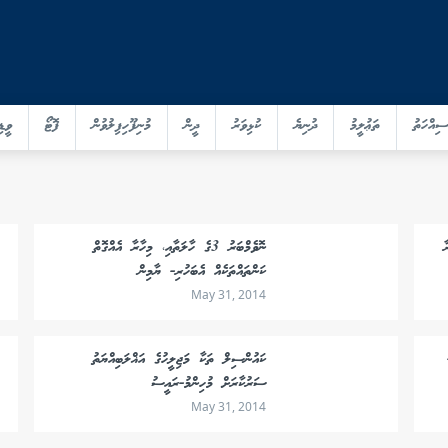
ސިއްހަތު
ތަޢުލީމު
ދުނިޔެ
ކުޅިވަރު
ދީން
މުނިފޫހިފިލުވުން
ފޮޓޯ
ވީޑި
ާ
ނޮވެމްބަރު 3ގެ ހާލަތާއި، މިހާރާ އެއްގޮތް
ކަންތައްތަކެއް އެބަހުރި- ޔާމިން
May 31, 2014
ކައުންސިލް ތަކާ މަޖިލީހުގެ އަޣްލަބިއްޔަތު
ސަރުކާރަށް މުހިންމު-ރައީސު
May 31, 2014