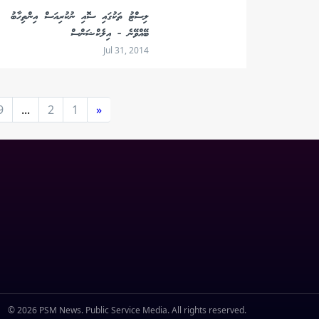
ލިސްޓު ތަކުގައި ސޮއި ނުކުރިއަސް އިންތިހާބު
ބޭއްވޭނެ - އިލެކްޝަންސް
Jul 31, 2014
9
...
2
1
«
© 2026 PSM News. Public Service Media. All rights reserved.