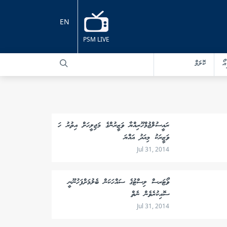
EN
PSM LIVE
އޯ
ކޮލަމް
ރައީސުލްޖުމްހޫރިއްޔާ ވަޒީރުންގެ މަޖިލީހަށް އިތުރު ހަ
ވަޒީރަކު މިއަދު އައްޔަ
Jul 31, 2014
ވޯޓަރސް ލިސްޓުގެ ސައްހަކަން ބެލުމަށްފަހުނޫނީ
ސޮއިކުރެވެން ނެތް
Jul 31, 2014