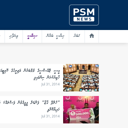
ޚަބަރު
ރިޔާސީ ބަޔާން
ސިޔާސީ
ވިޔަފާރި
އީސީ، ޖޭއެސްސީގެ މެމްބަރުން މަޖިލީހުގެ ކޮމިޓީއަށ
ހާޒިރުކުރަން ނިންމައިފި
Jul 31, 2014
"ހެލްޕް ގާޒާ" ފަންޑަށް ޕީޕީއެމުން ފަސްލައްކަ ރު
ހަދިޔާކޮށްފި
Jul 31, 2014