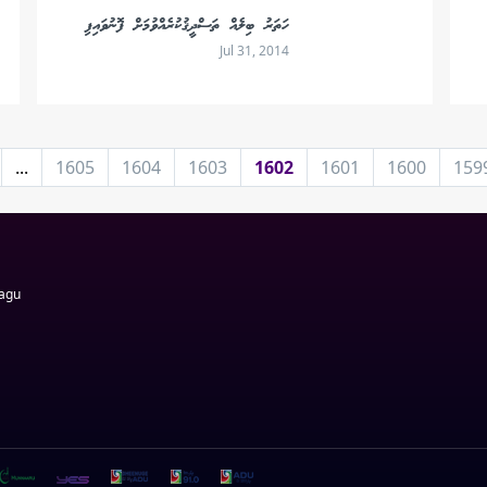
ހަތަރު ބިލެއް ތަސްދީޤުކުރެއްވުމަށް ފޮނުވައިފި
Jul 31, 2014
...
1605
1604
1603
1602
1601
1600
159
Magu