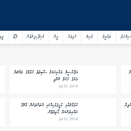
ސިއްހަތު
ތަޢުލީމު
ދުނިޔެ
ކުޅިވަރު
ދީން
މުނިފޫހިފިލުވުން
ފޮޓޯ
ވީޑި
ް
އަފްރާޝީމް މަރާލިކަމަށް ސާބިތުވެ ހުމާމްގެ މައްޗަށް
މަރުގެ ހުކުމް ކޮށްފި
Jul 31, 2014
ފިޔާ
ހުޅުމާލެއާއި ގުޅީފަޅުހިއްކައި އެތަންތަނުން މާލޭގެ
ރައްޔިތުންނަށް ގޯތިދެވޭނެ
Jul 31, 2014