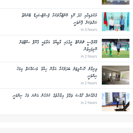
ރުކުމަޑިއާއި ހުދު ކޫޑި ކޮންޓްރޯލުކުރާ ޕެސްޓްސައިޑް ބޭނުންވާ
ރަށްތަކަށް ފޮނުވަނީ
in 3 hours
އޭއެފްސީ ޗެލެންޖް ލީގުގައި މާޒިޔާގެ އަމާޒަކީ ގްރޫޕް ސްޓޭޖަށް
ކޮލިފައިވުން
in 2 hours
ވިލިމާލެ ހޮސްޕިޓަލު ބަދަލުކުރާ އަމާން ހިޔާގެ މަސައްކަތް މިމަހު
ނިންމަނީ
in 2 hours
ޤުރްއާނަށް ޚާއްޞަ ވަޤްފު އިމާރާތުގެ ކުރެހުން އަންނަ މަހު ނިންމަނީ
in 2 hours