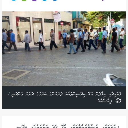
ޤަވާއިދާއި ހިލާފަށް އުޅޭ ބިދޭސީންތަކެއް ފުލުހުންގެ ބެލުމުގެ ދަށަށް ގެންދަނީ /
ފޮޓޯ: ޕީއެސްއެެމް
ފިހާރަތަކާއި ރެސްޓޯރެންޓްތަކާއި ކެފޭ ފަދަ ތަންތަނުގައި ބިދޭސީ