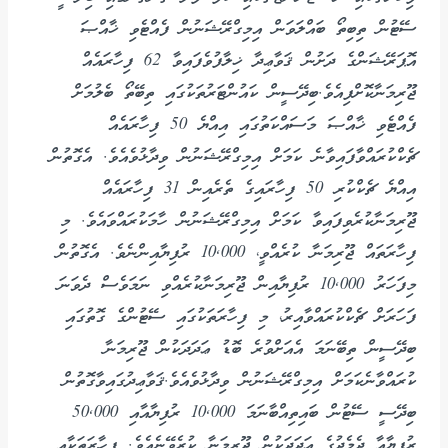
ސޭޓުން ތިބިތޯ ބައްލަވަން އިމިގްރޭޝަނުން ފެއްޓެވި ޚާއްޞަ
އޮޕަރޭޝަންގެ ދަށުން ޤަވާޢިދާ ޚިލާފުވެފައިވާ 62 ފިހާރައެއް
ޖޫރިމަނާކޮށްފިއެވެ.ބިދޭސީން ކައުންޓަރުތަކުގައި ތިބޭތޯ ބެލުމަށް
ފެއްޓެވި ޚާއްޞަ މަސައްކަތުގައި އިއްޔެ 50 ފިހާރައެއް
ޗެކްކުރައްވާފައިވާނެ ކަމަށް އިމިގްރޭޝަނުން ވިދާޅުވެއެވެ. އެގޮތުން
އިއްޔެ ޗެކްކުރި 50 ފިހާރައިގެ ތެރެއިން 31 ފިހާރައެއް
ޖޫރިމަނާކުރެވިފައިވާ ކަމަށް އިމިގްރޭޝަނުން ހާމަކުރައްވައެވެ. މި
ފިހާރަތައް ޖޫރިމަނާ ކުރެއްވީ، 10,000 ރުފިޔާއިންނެވެ. އެގޮތުން
މިފަހަރު 10,000 ރުފިޔާއިން ޖޫރިމަނާކުރެއްވި ނަމަވެސް ދެވަނަ
ފަހަރަށް ޗެކްކުރައްވާއިރު، މި ފިހާރަތަކުގައި ސޭޓުންގެ ގޮތުގައި
ބިދޭސީން ތިބޭނަމަ އެއަށްވުރެ ބޮޑު ޢަދަދަކުން ޖޫރިމަނާ
ކުރައްވާނެކަމަށް އިމިގްރޭޝަނުން ވިދާޅުވެއެވެ.ޤަވާޢިދުގައިވާގޮތުން
ބިދޭސީ ސޭޓުން ބައިތިއްބާނަމަ 10,000 ރުފިޔާއާއި 50,000
ރުފިޔާއާ ދެމެދުގެ ޢަދަދަކުން ޖޫރިމަނާ ކުރެވޭނެއެވެ. ފިހާރަތަކާއި