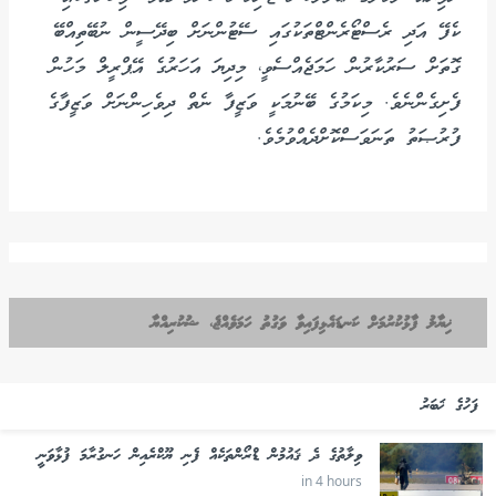
ކެފޭ އަދި ރެސްޓޯރެންޓްތަކުގައި ސޭޓުންނަށް ބިދޭސީން ނުބޭތިއްބޭ
ގޮތަށް ސަރުކާރުން ހަމަޖެއްސެވީ، މިދިޔަ އަހަރުގެ އޭޕްރީލް މަހުން
ފެށިގެންނެވެ. މިކަމުގެ ބޭނުމަކީ ވަޒީފާ ނެތް ދިވެހިންނަށް ވަޒީފާގެ
ފުރުޞަތު ތަނަވަސްކޮށްދެއްވުމެވެ.
ޚިޔާލު ފާޅުކުރުމަށް ކަނޑައެޅިފައިވާ ވަގުތު ހަމަވެއްޖެ، ޝުކުރިއްޔާ
ފަހުގެ ޚަބަރު
ވިލާތުގެ ދެ ޤައުމުން ޑްރޯންތަކެއް ފެނި ޔޫކްރެއިން ހަނގުރާމަ ފުޅާވަނީ
in 4 hours