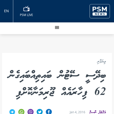
EN
PSM LIVE
ވިޔަފާރި
ބިދޭސީ ސޭޓުން ބައިތިއްބައިގެން
62 ފިހާރައެއް ޖޫރިމަނާކޮށްފި
އަޙްމަދު ނާސިޙް
Jan 4, 2016