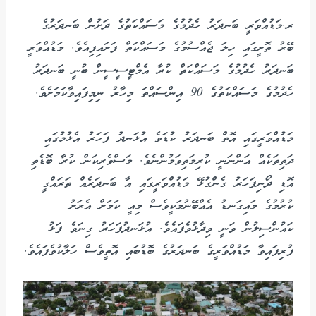
ރ.މަޑުއްވަރީ ބަނދަރު ހެދުމުގެ މަސައްކަތުގެ ދަށުން ބަނދަރުގެ
ބޭރު ތޮށީގައި ހިލަ ޖެއްސުމުގެ މަސައްކަތް ފަށައިފިއެވެ. މަޑުއްވަރީ
ބަނދަރު ހެދުމުގެ މަސައްކަތް ކުރާ އެމްޓީސީސީން ބުނީ ބަނދަރު
ހެދުމުގެ މަސައްކަތުގެ 90 އިންސައްތަ މިހާރު ނިމިފައިވާކަމަށެވެ.
މަޑުއްވަރީގައި އޮތް ބަނދަރު ކުޑަވެ އުޅަނދު ފަހަރު އެޅުމުގައި
ދަތިތަކެއް އަންނަނީ ކުރިމަތިވަމުންނެވެ. މަސްވެރިކަން ކުރާ ބޮޑެތި
އޮޑި ދޯނިފަހަރު ގެންގުޅޭ މަޑުއްވަރީގައި އާ ބަނދަރެއް ތަރައްގީ
ކުރުމުގެ މައިގަނޑު އެއްބޭނުމަކީވެސް މިއީ ކަމަށް އެރަށު
ކައުންސިލުން ވަނީ ވިދާޅުވެފައެވެ. އުޅަނދުފަހަރު ގިނަވެ ފަޅު
ފުރިފައިވާ މަޑުއްވަރީގެ ބަނދަރުގެ ބޮޑުބައި އޮތީވެސް ހަލާކުވެފައެވެ.