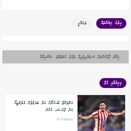
އިތުރު ލިޔުންތައް
ތަރައްްޤީ
ޚިޔާލު ފާޅުކުރުމަށް ކަނޑައެޅިފައިވާ ވަގުތު ހަމަވެއްޖެ، ޝުކުރިއްޔާ
މިލިޔުމާއި ގުޅޭ
އަލްވަރޭޒް ބާސެލޯނާ އަށް ބަދަލުވާން އެތްލެޓިކޯ
އަށް ޕްރެޝަރ ކުރާނެ
in 3 hours