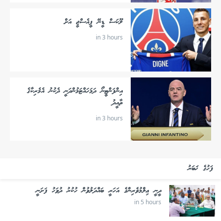
ލޫކަސް ޑީނޭ ޕީއެސްޖީ އަށް
in 3 hours
އިންފަންޓީނޯ ދަމަހައްޓަމުންދަނީ ދެކުނު އެމެރިކާގެ
ތާއީދު
in 3 hours
ފަހުގެ ޚަބަރު
ދީނީ ޢިލްމުވެރިންގެ އަހަރީ ބައްދަލުވުން ހުކުރު ދުވަހު ފަށަނީ
in 5 hours