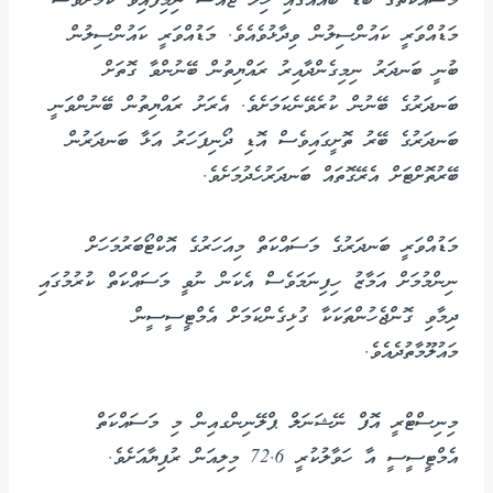
މަސައްކަތުގެ ބޮޑު ބައެއްގައި ހިލަ ޖައްސާ ނިމިފައިވާ ކަމަށްވެސް
މަޑުއްވަރީ ކައުންސިލުން ވިދާޅުވެއެވެ. މަޑުއްވަރީ ކައުންސިލުން
ބުނީ ބަނދަރު ނިމިގެންދާއިރު ރައްޔިތުން ބޭނުންވާ ގޮތަށް
ބަނދަރުގެ ބޭނުން ކުރެވޭނެކަމަށެވެ. އެރަށު ރައްޔިތުން ބޭނުންވަނީ
ބަނދަރުގެ ބޭރު ތޮށީގައިވެސް އޮޑި ދޯނިފަހަރު އަޅާ ބަނދަރުން
ބޭރުތޮށްޓަށް އެރޭގޮތައް ބަނދަރުހެދުމަށެވެ.
މަޑުއްވަރީ ބަނދަރުގެ މަސައްކަތް މިއަހަރުގެ އޮކްޓޯބަރުމަހަށް
ނިންމުމަށް އަމާޒު ހިފިނަމަވެސް އެކަން ނުވީ މަސައްކަތް ކުރުމުގައި
ދިމާވި ގޮންޖެހުންތަކަކާ ގުޅިގެންކަމަށް އެމްޓީސީސީން
މައުލޫމާތުދެއެވެ.
މިނިސްޓްރީ އޮފް ނޭޝަނަލް ޕްލޭނިންގއިން މި މަސައްކަތް
އެމްޓީސީސީ އާ ހަވާލުކުރީ 72.6 މިލިއަން ރުފިޔާއަށެވެ.