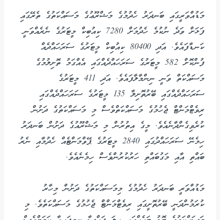
މަޑުއްވަރީގައި ބަނދަރު ހެދުމުގެ މަޝްރޫޢުގެ މަސައްކަތުގެ ތެރޭގައި
ފަޅަށް ވަދެ ނުކުމެ ހެދުމަށް 7280 ކިއުބިކް މީޓަރުގެ ނެރެއްވަނީ
ކަނޑާފައެވެ. އަދި 80400 ކިއުބިކް މީޓަރުގެ ސަރަހައްދެއް
ފުންކޮށް 582 މީޓަރުގެ ސަރަހައްދެއްގައި އެއްގަމު ތޮށިލުމުގެ
މަސައްކަތް ވަނީ ނިންމާލާފައެވެ. އަދި 411 މީޓަރުގެ
ސަރަހައްދެއްގައި ބޭރުތޮށިލާ 135 މީޓަރުގެ ސަރަހައްދެއްގައި
ރިވެޓްމަންޓް ޖެހުމުގެ މަސައްކަތްވެސް މި މަސައްކަތުގެ ދަށުން
ކުރެވިގެންދާނެއެވެ. މީގެ އިތުރުން މި މަޝްރޫއުގެ ދަށުން ބަނދަރު
ހިމެނޭ ސަރަހައްދުގައި 2840 މީޓަރުގެ ޕޭވްމަންޓެއް ހެދުމާއި ނެރު
ބައްތި އާއި މަގުބައްތި ހަރުކުރުންވެސް ހިމެނެއެވެ.
މަޑުއްވަރީ ބަނދަރު ހެދުމުގެ މިމަސައްކަތުގެ ދަށުން މިހާރު
ކުރަމުންދަނީ ބޭރުތޮށީގައި ރިވެޓްމަންޓް ޖެހުމުގެ މަސައްކަތެވެ. މި