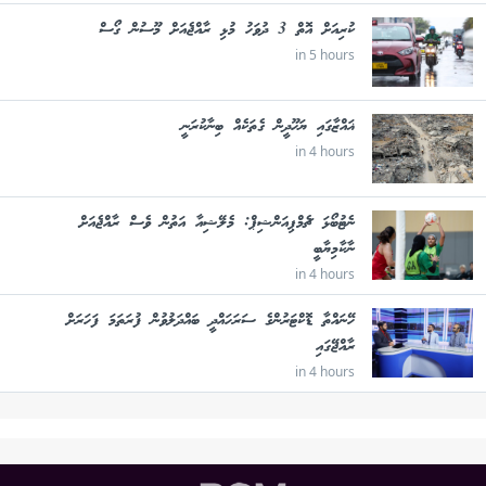
ކުރިއަށް އޮތް 3 ދުވަހު މުޅި ރާއްޖެއަށް މޫސުން ގޯސް
in 5 hours
ޣައްޒާގައި ޔަހޫދީން ގެތަކެއް ބިނާކުރަނީ
in 4 hours
ނެޓުބޯޅަ ޗެމްޕިއަންޝިޕް: މެލޭޝިއާ އަތުން ވެސް ރާއްޖެއަށް
ނާކާމިޔާބީ
in 4 hours
ހޭނައްތާ ޑޮކްޓަރުންގެ ސަރަހައްދީ ބައްދަލުވުން ފުރަތަމަ ފަހަރަށް
ރާއްޖޭގައި
in 4 hours