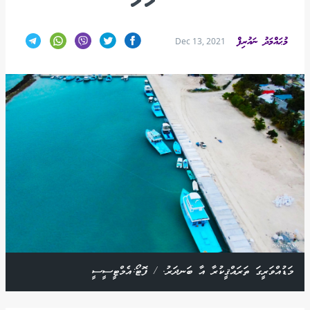
މުޙައްމަދު ނައުރިފް
Dec 13, 2021
މަޑުއްވަރީގަ ތަރައްޤީކުރާ އާ ބަނދަރު. / ފޮޓޯ:އެމްޓީސީސީ