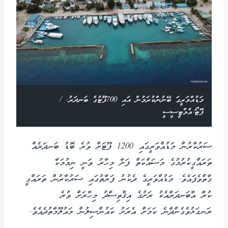
މަޑުއްވަރީގަ ބޭނުންކުރަމުން އައި 700ފޫޓުގެ ބަނދަރު. /
ފޮޓޯ:އެމްޓީސީސީ
ސަރުކާރުން މަޑުއްވަރީގައި 1200 ފޫޓަށް ވުރެ ބޮޑު ބަނދަރެއް
ތަރައްގީކުރުމުގެ މަސައްކަތް ފަށާ މިހާރު ވަނީ ނިމުމަކާ
ގާތްވެފައެވެ. މަޑުއްވަރީގެ ދެކުނު ފަރާތުގައި ސަރުކާރުން ތަރައްގީ
ކުރާ އާބަނދަރާއެކު ރަށުގެ އިޤްތިސާދު މިހާރަށް ވުރެ
ރަނގަޅުވެގެންދާނެ ކަމަށް އެރަށު ކައުންސިލުން މައުލޫމާތުދެއެވެ.