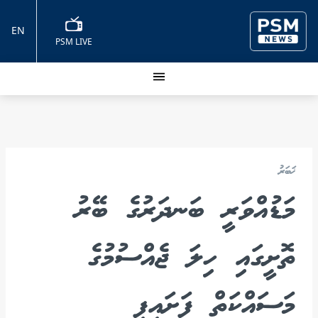
EN
PSM LIVE
ޚަބަރު
މަޑުއްވަރީ ބަނދަރުގެ ބޭރު
ތޮށީގައި ހިލަ ޖެއްސުމުގެ
މަސައްކަތް ފަށައިފި