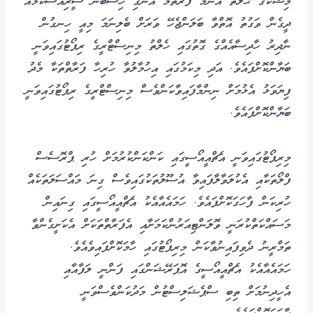
މިޝްކާގެ ޙާލަތު އެންމެ ފުރަތަމަ އެންގި ހިސާބުން ސީރިއަސްކަމެއް
ދީގެން ވަގުތު އޮތްވާ ބަލަންޖެހޭ ވަރަށް ބެލިނަމަ މިއީ ހިނގުން
ނާދިރު ހާދިސާއެއްގެ ގޮތުގައި ހެލްތު މިނިސްޓްރީގެ ރިޕޯޓުގައިވަނީ
ބަޔާންކޮށްފައެވެ. އަދި މިކަމުގައި އިހުމާލުވާ ހުރިހާ ފަރާތްތަކާ މެދު
ފިޔަވަޅު އެޅުމަށް ނިންމާފައިވާކަންވެސް މިނިސްޓްރީގެ ރިޕޯޓުގައިވަނީ
ބަޔާންކޮށްފައެވެ.
މިރިޕޯޓުގައިވަނީ އެޗްއީއޯސީގައި ކަންކަންކުރުމަށް ހުރި ޕްރޮސެސް
ފްލޯތަކާއި އެކުލަވާލާފައިވާ އުސޫލުތަކުގައިވެސް ގިނަ މައްސަލަތަކެއް
ހުރިކަން ފާހަގަކޮށްފައެވެ. ހަމައެއާއެކު އެޗްއީއޯސީގައި ގިނައިން
މަސައްކަތްކުރަނީ ވޮލަންޓިއަރުންކަމަށާއި އެފަރާތްތަކަށް އެކަށީގެންވާ
ތަމްރީނު ދެވިފައިނުވާކަން މިރިޕޯޓުގައި ހާމަކޮށްފައިވެއެވެ.
ހަމައެއާއެކު އެޗްއީއޯސީގެ އޮޕަރޭޝަންގައި ފަންނީ ލަފާއާއި
އެހީދިނުމަށް ތިބި ސްޕެޝަލިސްޓުން މަދުކަންވެސްވަނީ