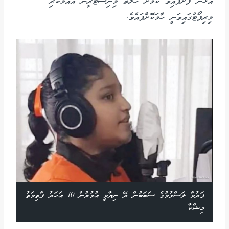
އަޅަން ފަށާފައިވާ ކަމަށް ހެލްތު މިނިސްޓްރީން އާއްމުކުރި
މިރިޕޯޓުގައިވަނީ ހާމަކޮށްފައެވެ.
ފަރުވާ ލަސްވުމުގެ ސަބަބުން ރޭ ނިޔާވީ އުމުރުން 10 އަހަރު ފާތިމަތު
މިޝްކާ