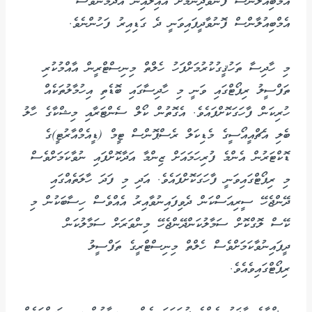
އެމްބިއުލާންސް ފޮނުވާދިނުމަށް އާއިލާއިން އެދުމުންވެސް
އެމްބިއުލާންސް ފޮނުވާދީފައިވަނީ ދެ ގަޑިއިރު ފަހުންނެވެ.
މި ހާދިސާ ތަހުޤީގުކުރުމަށްފަހު ހެލްތް މިނިސްޓްރީން އާއްމުކުރި
ތަފްސީލު ރިޕޯޓްގައި ވަނީ މި ހާދިސާގައި ބޮޑެތި އިހުމާލުތަކެއް
ހުރިކަން ފާހަގަކޮށްފައެވެ. އެގޮތުން ކޯލް ސެންޓަރާއި މިޝްކާގެ ހާލު
ބެލި އެޗްއީއޯސީގެ މެޑިކަލް ރެސްޕޮންސް ޓީމް (ޑީއެމްއާރުޓީ)ގެ
ޑޮކްޓަރުން އެންމެ ފުރިހަމައަށް ޒިންމާ އަދާކޮށްފައި ނުވާކަމަށްވެސް
މި ރިޕޯޓްގައިވަނީ ފާހަގަކޮށްފައެވެ. އަދި މި ފަދަ ހާލަތެއްގައި
ދޭންޖެހޭ ސީރިއަސްކަން ދެވިފައިނުވާއިރު އެއްވެސް ހިސާބަކުން މި
ކޭސް ލޮގްކޮށް ސަމާލުކަންދޭންޖެހޭ މިންވަރަށް ސަމާލުކަން
ދީފައިނުވާކަމަށްވެސް ހެލްތް މިނިސްޓްރީގެ ތަފްސީލު
ރިޕޯޓްގައިވެއެވެ.