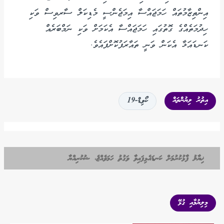
އިންތިޒާމުތައް ހަމަޖައްސާ އިމަޖެންސީ މެޑިކަލް ސާރވިސް ވަކި
ހިދުމަތެއްގެ ގޮތުގައި ހަމަޖައްސާ އެކަމަށް ވަކި ނަމްބަރެއް
ކަނޑައަޅާ އެކަން ވަނީ ތައާރަފުކޮށްފައެވެ.
އިތުރު ލިޔުންތައް
ކޯވިޑް-19
ޚިޔާލު ފާޅުކުރުމަށް ކަނޑައެޅިފައިވާ ވަގުތު ހަމަވެއްޖެ، ޝުކުރިއްޔާ
މިލިޔުމާއި ގުޅޭ