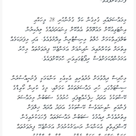
ފާހަގަކޮށްފައެވެ.
މިމައްސަލައާއި ގުޅިގެން ކަމާ ގުޅުންހުރި 28 މީހަކާއި
އިންޓަވިއުކޮށް މައުލޫމާތު އެއްކޮށް ގިނަޢަދަދެއްގެ ލިޔެކިޔުން
ބަލާފައިވާކަމަށް ހެލްތު މިނިސްޓްރީން ވިދާޅުވެއެވެ. އަދި މިފަދަކަމެއް
އިތުރަށް ތަކުރާރުވިޔަ ނުދިނުމަށް އަޅަންޖެހޭ ފިޔަވަޅުތައް މިހާރު
އަޅަމުންދާކަމަށްވެސް ރިޕޯޓުގައިވަނީ ހާމަކޮށްފައެވެ.
މިހާދިސާ ދިމާވުމަށް މެދުވެރިވި އެކިއެކި ކަންކަމަކީ ފެށުނީއްސުރެން
ސިސްޓަމްގައި ހުރި މައްސަލަތަކެއް ކަމަށާއި، މީގެ ކުރިން ކޯވިޑްގެ
ކޭސްތަކުގެ އަދަދު ހިފެހެއްޓިފައި ހުރުމުގެ ސަބަބުން މިމައްސަލަ
ފެންމަތި ނުވިނަމަވެސް ކޭސްތަކުގެ އަދަދު އާދަޔާ ޚިލާފަށް
އިތުރުވެގެން ދިއުމުގެ ސަބަބުން މައްސަލަތައް ފާހަގަކުރެވިގެން
ގޮސްފައިވާތީ އެކަންކަން ރަނގަޅުކުރުމަށް އަޅަންޖެހޭ ފިޔަވަޅުތައް