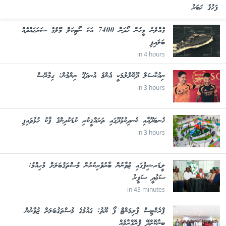
ފަހުގެ ޚަބަރު
ގެއްލުނު މީހުން ހޯދަން 7400 އަކަ ނޯޓިކަލް މޭލުގެ ސަރަޙައްދެއް
ބަލައިފި
in 4 hours
ނިއުކާސަލް ދޫކޮށްލުމަކީ އެންމެ އުނދަގޫ ނިންމުން: ގިމާރޭސް
in 3 hours
ހެނބަދޫއާއި ކެނދިކުޅުދޫގައި ތަރައްޤީކުރި ކުޑަކުދިންގެ ޕާކު ހުޅުވައިފި
in 3 hours
ލީޑަރޝިޕުގައި ޒުވާނުން ބާރުވެރިކުރުން މުސްތަޤުބަލަށް މުހިއްމު:
ސަޢުދީ ސަފީރު
in 43 minutes
ޕްރެކްޓިސް ޕާލިމަންޓް ފޯ ޔޫތު: ޤައުމުގެ މުސްތަޤުބަލަށް ޒުވާނުން
ބިނާކޮށްދޭ ޕްރޮގްރާމެއް