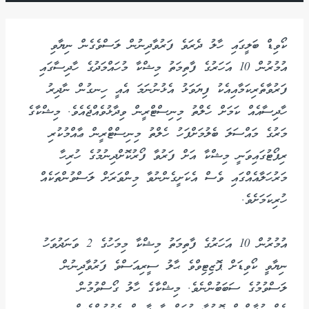
ކޯވިޑް ބަލީގައި ހާލު ދެރަވެ ފަރުވާދިނުން ލަސްވެގެން ނިޔާވި
އުމުރުން 10 އަހަރުގެ ފާތިމަތު މިޝްކާ މުހައްމަދުގެ ހާދިސާގައި
ފަރުވާތެރިކަމާއިއެކު ފިޔަވަޅު އެޅުނުނަމަ އެއީ ހިނގުން ނާދިރު
ހާދިސާއެއް ކަމަށް ހެލްތު މިނިސްޓްރީން ވިދާޅުވެއްޖެއެވެ. މިޝްކާގެ
މަރުގެ މައްސަލަ ބެލުމަށްފަހު ހެލްތު މިނިސްޓްރީން ޢާއްމުކުރި
ރިޕޯޓުގައިވަނީ މިޝްކާ އަށް ފަރުވާ ފޯރުކޮށްދިނުމުގެ ހުރިހާ
މަރުހަލާއެއްގައި ވެސް އެކަށީގެންނުވާ މިންވަރަށް ލަސްވުންތަކެއް
ހުރިކަމަށެވެ.
އުމުރުން 10 އަހަރުގެ ފާތިމަތު މިޝްކާ މިމަހުގެ 2 ވަނަދުވަހު
ނިޔާވީ ކޯވިޑަށް ޕޮޒިޓިވްވެ ޙާލު ސީރިއަސްވެ ފަރުވާދިނުން
ލަސްވުމުގެ ސަބަބުންނެވެ. މިޝްކާގެ ހާލު ގޯސްވުމުން