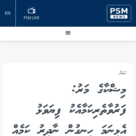
EN
PSM LIVE
ޚަބަރު
މިޝްކާގެ މަރު:
ފަރުވާތެރިކަމާއެކު ފިޔަވަޅު
އެޅިނަމަ ހިނގުން ނާދިރު ކަމެއް