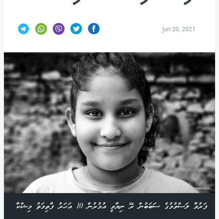
Jun 20, 2021
ފަރުވާ ލަސްވުމުގެ ސަބަބުން ރޭ ނިޔާވީ އުމުރުން 10 އަހަރު ފާތިމަތު މިޝްކާ