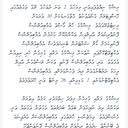
މިޝްކާ ނިޔާވެފައިވަނީ މިމަހުގެ 2 ވަނަ ދުވަހުގެ ރޭގެ ވަގުތެއްގައި
ހޮސްޕިޓަލަށް ގެންދެވުނުތާ ގާތްގަނޑަކަށް 10 ވަރަކަށް
މިނިޓުތެރޭގައެވެ. މިޝްކާގެ ހާލު ގޯސްވެ އެމްބިއުލާންސް
ފޮނުވާދިނުމަށް އާއިލާއިން ތަކްރާރުކޮށް ގުޅުމުން އެމްބިއުލާންސް
ފޮނުވިކަމަށް ކޯލް ސެންޓަރުން ބުނިނަމަވެސް އެމްބިއުލާންސް
އެކްޓިވޭޓްކޮށްފައި ނުވާކަން މިޝްކާގެ މަރާއި ގުޅިގެން ހެދި ރިވިއުން
އެގެއެވެ. އަދި އެމްބިއުލާންސް ފޮނުވީ އެކަން ލަސްވެގެން އާއިލާ
މީހަކު ދަރުބާރުގެއަށް ދިޔަ ފަހުންކަމަށާއި އެމްބިއުލަންސް
އެކްޓިވޭޓްނުކުރެވި 2 ގަޑިއިރާއި 26 މިނެޓް ވަނީ ހޭދަވެފައެވެ.
މިޝްކާގެ މަރާއި ގުޅިގެން މިފަދަ ހިތާމަވެރި ކަމެއް އިތުރަށް
ތަކުރާރު ވިޔަ ނުދިނުމަށް ބައެއް ބަދަލުތައް ވަގުތުން ވަގުތައް ވަނީ
ގެނެސްފައެވެ. އިމަޖެންސީ ހާލަތުގައި އެމްބިއުލާންސަށް އެދެފިނަމަ
އެ ބޭނުންވާ ހިދުމަތް ދިނުމަށް އެމްބިއުލާންސް ފޮނުވަންޖެހޭ