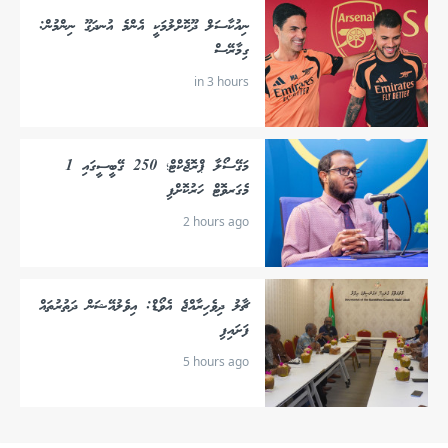
ނިއުކާސަލް ދޫކޮށްލުމަކީ އެންމެ އުނދަގޫ ނިންމުން:
ގިމާރޭސް
in 3 hours
މަގޭސޯލާ ޕްރޮޖެކްޓް؛ 250 ގޭބީސީގައި 1
މެގަރވޮޓް ހަރުކޮށްފި
2 hours ago
ޗާލު ދިވެހިރާއްޖެ އެވޯޑް: އިވެލުއޭޝަން ދަތުރުތައް
ފަށައިފި
5 hours ago