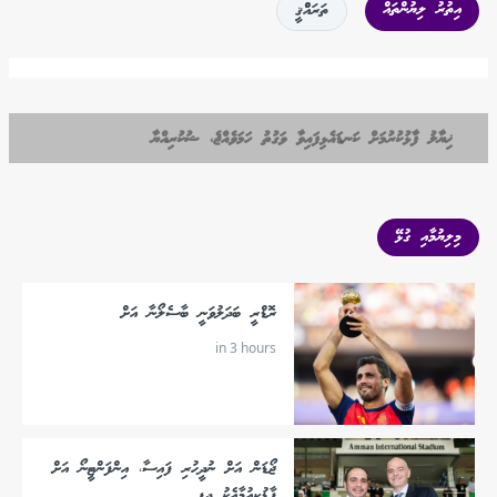
އިތުރު ލިޔުންތައް
ތަރައްްޤީ
ޚިޔާލު ފާޅުކުރުމަށް ކަނޑައެޅިފައިވާ ވަގުތު ހަމަވެއްޖެ، ޝުކުރިއްޔާ
މިލިޔުމާއި ގުޅޭ
ރޮޑްރީ ބަދަލުވަނީ ބާސެލޯނާ އަށް
in 3 hours
ޖޯޑަން އަށް ނުދީހުރި ފައިސާ، އިންފަންޓީނޯ އަށް
ފާޑުކިއުމާއެކު ދީފި