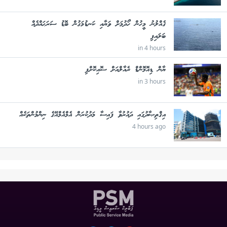
ގެއްލުނު މީހުން ހޯދުމަށް ވަޔާއި ކަނޑުމަގުން ބޮޑު ސަރަޙައްދެއް
ބަލައިފި
in 4 hours
ޔާން ޑިއޮމޮންޑް ރެއާލްއަށް ސޮއިކޮށްފި
in 3 hours
އިޤްތިޞާދުގައި ދައުރުވާ ފައިސާ މަދުކުރަން އެމްއެމްއޭގެ ނިންމުންތަކެއް
4 hours ago