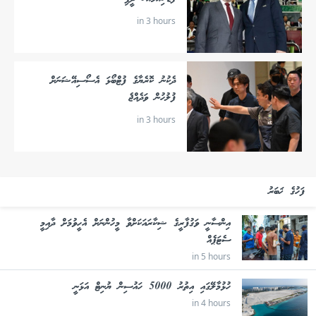
in 3 hours
ދެކުނު ކޮރެޔާގެ ފުޓްބޯޅަ އެސޯސިއޭޝަނަށް
ފުލުހުން ވަދެއްޖެ
in 3 hours
ފަހުގެ ޚަބަރު
އިންސާނީ ވަގުފާރީގެ ޝިކާރައަކަށްވާ މީހުންނަށް އެހީވުމަށް ދާއިމީ
ސެޓަޕެއް
in 5 hours
ހުޅުމާލޭގައި އިތުރު 5000 ހައުސިން ޔުނިޓް އަޅަނީ
in 4 hours