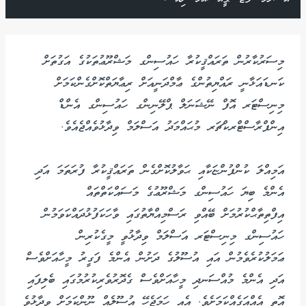
މިސަރުކާރުން ތަރައްޤީކުރާ ހައުސިންގ މަޝްރޫޢުތަކުގެ އަގުތަށް
ކަނޑައަޅާނީ ރައްޔިތުންގެ ޢާމްދަނީއަށް ރިޢާޔަތްކޮށްގެންކަމަށް
މިނިސްޓަރ އޮފް ނޭޝަނަލް ޕްލޭނިންގ ހައުސިންގ އެންޑް
އިންފްރާސްޓްރކްޗަރ މުޙައްމަދު އަސްލަމް ވިދާޅުވެއްޖެއެވެ.
އަމިއްލަ ކުންފުންޏަކާއި ޙަވާލުކޮށްގެން ތަރައްޤީކުރާ ފުރަތަމަ އަދި
އެންމެ ބިޔަ ހައުސިންގ މަޝްރޫޢުގެ މަސައްކަތްތައް
އިފްތިތާޙްކުރުމަށް ބޭއްވި ރަސްމިއްޔާތުގައި ވާހަކަފުޅުދައްކަވަމުން
ހައުސިންގ މިނިސްޓަރ އަސްލަމް ވިދާޅުވީ މީގެކުރިން
ޢަމަލުކުރެވެމުން އައި އުސޫލުގެ ދަށުން އެންމެ ފަގީރު މީހާއަށްވެސް
އަދި އެންމެ މުއްސަނދި މީހާއަށްވެސް ގެދޮރުވެރިކުރުމުގައި ބެލިފައި
އޮތީ އެއްއަގެއްކަމަށެވެ. އެއީ ހަމަޖެހޭ އުސޫލެއް ނޫންކަމަށް ވިދާޅުވެ