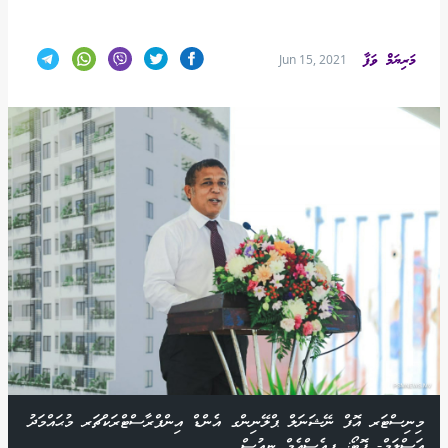
މަރިޔަމް ވަފާ
Jun 15, 2021
މިނިސްޓަރ އޮފް ނޭޝަނަލް ޕްލޭނިންގ އެންޑް އިންފްރާސްޓްރަކްޗަރ މުޙައްމަދު
އަސްލަމް- ފޮޓޯ: ޕީއެސްއެމް ނިއުސް