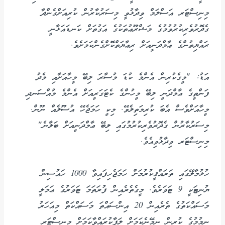
މިނިސްޓަރ އަސްލަމް ވިދާޅުވީ މިސަރުކާރުން ކުރިއަށްގެންދާ
ގެދޮރުވެރިކުރުވުމުގެ މަޝްރޫޢުތަކުގެ އަގުތަށް ކަނޑައަޅާނީ
ރައްޔިތުންގެ ޢާމްދަނީއަށް ރިޢާޔަތްކޮށްގެންކަމަށެވެ.
އަޑު: "މީގެކުރިން އެންމެ ކުޑަ މުސާރަ ލިބޭ މީހާއަށާއި މެދު
ފަންތީގެ ޢާމްދަނީ ލިބޭ މީހުންގެ ކެޓަގަރީއަށް އެންމެ މުއްސަނދި
މީހާއަށްވެސް އެބަ ކުރިމަތިލެވޭ. މިކީ ހަމަޖެހޭ އުސޫލެއް ނޫން.
މިސަރުކާރުން ގެދޮރުވެރިކުރުމުގައި ލިބޭ ޢާމްދަނީއަށް ބަލާނެ"
މިނިސްޓަރ ވިދާޅުވިއެވެ.
ހުޅުމާލޭގައި ތަރައްޤީކުރުމަށް ހަމަޖެހިފައިވާ 1000 ހައުސިން
ޔުނިޓަކީ 9 ޓަވަރެވެ. މީގެތެރެއިން ފުރަތަމަ ޓަވަރުގެ ޢަމަލީ
މަސައްކަތުގެ ތެރެއިން 20 އިންސައްތަ މަސައްކަތް މިއަހަރު
ނިމުމުގެ ކުރިން ނިމޭނެކަމަށް ލަފާކުރައްވާކަމަށް މިނިސްޓަރ