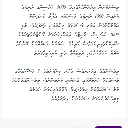
މިސަރުކާރުން ޢިއުލާންކޮށްފައިވާ 5000 ހައުސިންގ ޔުނިޓުގެ
ތެރެއިން 1000 ޔުނިޓުގެ މަސައްކަތް އެޕޯލޯ ކުންފުންޏާ
ޙަވާލުކޮށްގެން ޢަމަލީ މަސައްކަތް މިހާރުވަނީ ފަށަފައެވެ. ބާކީ
4000 ހައުސިންގ ޔުނިޓުގެ ތަރައްޤީކުރުމަށް ކޮންޓްރެކްޓަރާއެކު
ސޮއިކޮށްފައިވީނަމަވެސް ކޯވިޑްގެ ސަބަބުން މަޝްރޫޢަށް ބޭނުންވާ
ބަޖެޓު ހަމަޖެހުމުގައި ދަތިތަކެއް ވަނީ ކުރިމަތިވެފައެވެ.
މިމަޝްރޫޢޫގެ އިތުރުންވެސް ގެދޮރު ބިނާކުރުމުގެ 5 މަޝްރޫޢެއްގެ
މަސައްކަތް ހުޅުމާލޭގައި އަންނަނީ ކުރަމުންނެވެ. މިމަޝްރޫޢުތަކާއެކު
މާލެ ސަރަޙައްދަށް ދިމާވެފައިވާ ގެދޮރުވެރިކަމަށް ހައްލެއް
ލިބިގެންދާނެކަމަށް ސަރުކާރުން ވިދާޅުވެއެވެ.