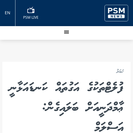
EN
PSM LIVE
ޚަބަރު
ފުލެޓްތަކުގެ އަގުތައް ކަނޑައަޅާނީ
ޢާމްދަނީއަށް ބަލައިގެން:
އަސްލަމް