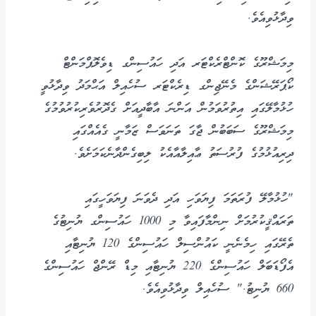
ވިދާޅުވިއެވެ.
މިމަޝްރޫގެ ކޮންޓްރެކްޓަރ އަދި ހައުސިންގ ޑިވެލޮޕްމަންޓް
ކޯޕަރޭޝަންގެ މެނޭޖިންގ ޑިރެކްޓަރ ސުހެއިލް އަޙްމަދު ވިދާޅުވީ
ހުޅުމާލޭގައި އިތުރުވަމުން އަންނަ އާބާދީއަށް ގެދޮރުވެރިކުރުވުމުގެ
މިމަޝްރޫގެ ސަބަބުން ޖާގަ ތަނަވަސް ޒަމާނީ ގެއެއްގައި
ދިރިއުޅުމުގެ ފުރުސަތު ޢާއިލާއާއެކު ލިބިގެންދާނެކަމަށެވެ.
"ހުޅުމާލޭ ފުރަތަމަ ފިޔަވަހި އަދި ދެވަނަ ފިޔަވަހީގައި
ތަރައްޤީކުރުމަށް ނިންމާފައިވާ މި 1000 ހައުސިންގ ޔުނިޓުގެ
ތެރޭގައި ހިމެނެނީ ކައުންސިލް ހައުސިންގެ 120 ޔުނިޓާއި
އެފޯޑަބަލް ހައުސިންގެ 220 ޔުނިޓާއި މިޑް ރޭންޖް ހައުސިންގެ
660 ޔުނިޓު." ސުހެއިލް ވިދާޅުވިއެވެ.