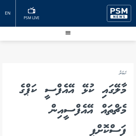
EN
PSM LIVE
ޚަބަރު
މާލޭގައި ކުޅޭ އޭއެފްސީ ކަޕްގެ
މެޗްތައް އޭއެފްސީއިން
ފަސްކޮށްފި