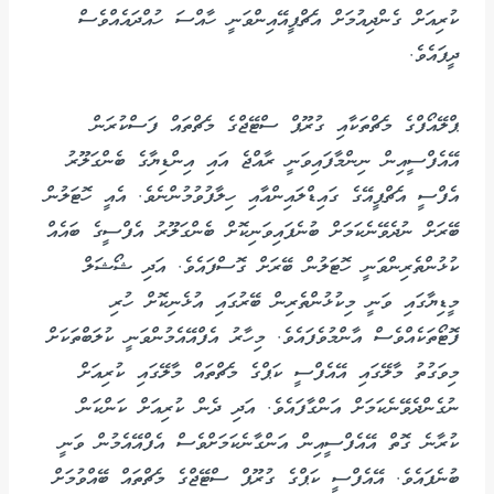
ކުރިއަށް ގެންދިއުމަށް އެޗްޕީއޭއިންވަނީ ހާއްސަ ހުއްދައެއްވެސް
ދީފައެވެ.
ޕްލޭއޯފްގެ މެޗްތަކާއި ގުރޫޕް ސްޓޭޖްގެ މެޗްތައް ފަސްކުރަން
އޭއެފްސީއިން ނިންމާފައިވަނީ ރާއްޖެ އައި އިންޑިޔާގެ ބެންގަލޫރު
އެފްސީ އެޗްޕީއޭގެ ގައިޑްލައިންއާއި ހިލާފުވުމުންނެވެ. އެއީ ހޮޓަލުން
ބޭރަށް ނުދެވޭނެކަމަށް ބުނެފައިވަނިކޮށް ބެންގަލޫރު އެފްސީގެ ބައެއް
ކުޅުންތެރިންވަނީ ހޮޓަލުން ބޭރަށް ގޮސްފައެވެ. އަދި ޝޯޝަލް
މީޑިޔާގައި ވަނީ މިކުޅުންތެރިން ބޭރުގައި އުޅެނިކޮށް ހުރި
ފޮޓޯތަކެއްވެސް އާންމުވެފައެވެ. މިހާރު އެފްއޭއެމުންވަނީ ކުލަބްތަކަށް
މިވަގުތު މާލޭގައި އޭއެފްސީ ކަޕްގެ މެޗްތައް މާލޭގައި ކުރިއަށް
ނުގެންދެވޭނެކަމަށް އަންގާފައެވެ. އަދި ދެން ކުރިއަށް ކަންކަން
ކުރާނެ ގޮތް އޭއެފްސީއިން އަންގާނެކަމަށްވެސް އެފްއޭއެމުން ވަނީ
ބުނެފައެވެ. އޭއެފްސީ ކަޕްގެ ގުރޫޕް ސްޓޭޖްގެ މެޗްތައް ބޭއްވުމަށް