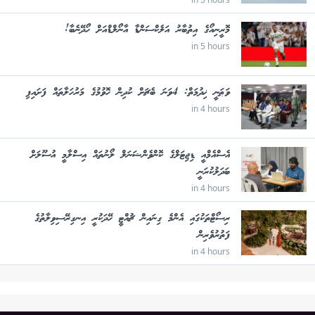
މޮރީނިއޯގެ އިތުބާރު އަލެކްސަންޑާ އާނޯލްޑްއަށް ހޯދޭނެބާ!
in 5 hours
ވަޠަނީ ޚިދުމަތް: 4ވަނަ ބެޗަށް ކުދިން ހޮވުމުގެ މަރުހަލާތައް ފަށައިފި
in 4 hours
އެސްއެމްއީ ޑިޖިޓަލްގެ ކޮންވެންޝަނަލް ލޯނުތައް އިސްލާމީ އުސޫލަށް
ބަދަލުކުރަނީ
in 4 hours
ރިސޯޓްތަކުގައި އެންމެ ގިނައިން ޗުއްޓީ ހޭދަކުރީ އިނގިރޭސިވިލާތުގެ
ފަތުރުވެރިން
in 4 hours