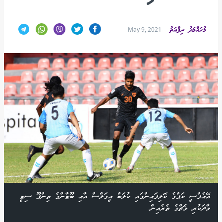
މުހައްމަދު ރިފްއަތު
May 9, 2021
އޭއެފްސީ ކަޕްގެ ކޮލިފައިންގައި ކުލަބް އީގަލްސް އާއި ބޫޓާންގެ ތިންޕޫ ސިޓީ
ވާދަކުރި މެޗްގެ ތެރެއިން