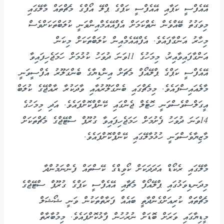
އޭއެފްސީ ކަޕާއި އޭއެފްސީ ކަޕްގެ ޕްލޭ އޯފްގެ މެޗްތައް މާލޭގައި
މިވަގުތު ބޭއްވެން ނެތްކަމަށް އެފްއޭއެމްއިންވަނީ ކުލަބްތަކަށްވެސް
މިހާރު އަންގާފައެވެ. އެފްއޭއެމްއިން ކުލަބްތަކަށް މިކަން
އަންގާފައިވާއިރު، މިމަހުގެ 11ވަނަ ދުވަހު ކުޅުމަށް ހަމަޖެހިފައިވާ
އޭއެފްސީ ކަޕްގެ ޕްލޭއޯފް މެޗަށް އިންޑިޔާގެ ބެންގަލޫރު އެފްސީވަނީ
މާލެއައިސްފައެވެ. މިމެޗްގައި ބެންގަލޫރުއާއި ވާދަކުރާ ރާއްޖޭގެ ކުލަބް
އީގަލްސްވެސްވަނީ ހޮޓެލް ޖެންގައި ކޭންޕްކޮށްފައެވެ. އަދި މިމަހުގެ
14ވަނަ ދުވަހު ފެށުމަށް ހަމަޖެހިފައިވާ ގުރޫޕް ސްޓޭޖްގެ މެޗްތަކަށް
މާޒިޔާވެސްވަނީ ހުޅުމާލޭގައި ކޭންޕްކޮށްފައެވެ.
މާލޭގައި ރެކޯޑް އަދަދަކަށް ކޯވިޑްގެ ކޭސްތައް ފެންނަމުންދާ
މިދަނޑިވަޅުގައި ޕްލޭއޯފް މެޗާއި އޭއެފްސީ ކަޕްގެ ގުރޫޕް ސްޓޭޖްގެ
މެޗްތަައް ކުރިއަށްގެންދާތީ ބައެއް ފަރާތްތަކުން ވަނީ ޝޯޝަލް
މީޑިޔާގައި ވަރަށް ބޮޑަށް ނުރުހުން ފާޅުކޮށްފައެވެ. މިމުބާރާތް