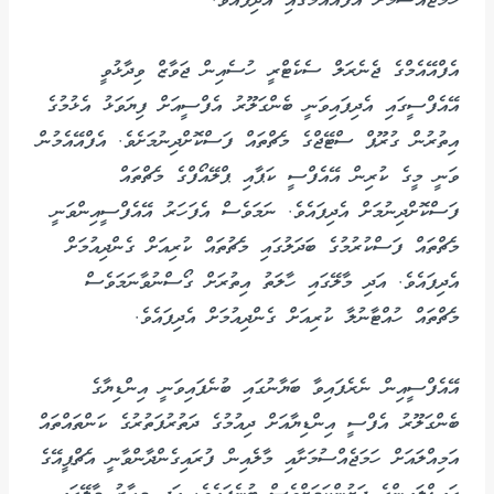
ހަމަޖެއްސުމަށް އެފްއޭއެމްގައި އެދިފައެވެ.
އެފްއޭއެމްގެ ޖެނެރަލް ސެކެޓްރީ ހުސެއިން ޖަވާޒް ވިދާޅުވީ
އޭއެފްސީގައި އެދިފައިވަނީ ބެންގަލޫރު އެފްސީއަށް ފިޔަވަޅު އެޅުމުގެ
އިތުރުން ގުރޫޕް ސްޓޭޖްގެ މެޗްތައް ފަސްކޮށްދިނުމަށެވެ. އެފްއޭއެމުން
ވަނީ މީގެ ކުރިން އޭއެފްސީ ކަޕާއި ޕްލޭއޯފްގެ މެޗްތައް
ފަސްކޮށްދިނުމަށް އެދިފައެވެ. ނަމަވެސް އެފަހަރު އޭއެފްސީއިންވަނީ
މެޗްތައް ފަސްކުރުމުގެ ބަދަލުގައި މެޗުތައް ކުރިއަށް ގެންދިއުމަށް
އެދިފައެވެ. އަދި މާލޭގައި ހާލަތު އިތުރަށް ގޯސްނުވާނަމަވެސް
މެޗްތައް ހުއްޓާނުލާ ކުރިއަށް ގެންދިއުމަށް އެދިފައެވެ.
އޭއެފްސީއިން ނެރެފައިވާ ބަޔާނުގައި ބުނެފައިވަނީ އިންޑިޔާގެ
ބެންގަލޫރު އެފްސީ އިންޑިޔާއަށް ދިއުމުގެ ދަތުރުފަތުރުގެ ކަންތައްތައް
އަމިއްލައަށް ހަމަޖެއްސުމަށާއި މާލެއިން ފުރައިގެންދާންވާނީ އެޗްޕީއޭގެ