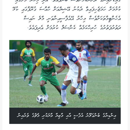
ގައިޑްލައިންގެ ދަށުންކަމަށްވެސް ބުނެފައެވެ. އަދި މިހާރު މާލޭގައި
ކުޅުމަށް ހަމަޖެހިފައިވާ ދެކުނު އޭޝިޔާއަށް ހާއްސަ ގުރޫޕްގައި ކުޅޭ
އެހެންޓީމްތަކަށްވެސް މިހާރު އޭއެފްސީއިންވަނީ މާލެ ނައިސް
ދަތުރުފަތުރުގެ ހުރިހާކަމެއް ކެންސަލް ކުރުމަށް އެދިފައެވެ.
އިންޑިޔާގެ ބެންގަލޫރު އެފްސީ އާއި މާޒިޔާ ވާދަކުރި މެޗްގެ ތެރެއިން