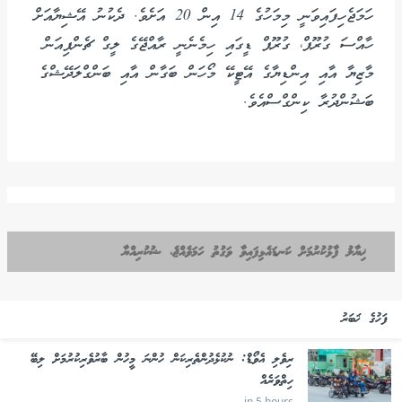
ހަމަޖެހިފައިވަނީ މިމަހުގެ 14 އިން 20 އަށެވެ. ދެކުނު އޭޝިޔާއަށް
ހާއްސަ ގުރޫޕް، ގުރޫޕް ޑީގައި ހިމެނެނީ ރާއްޖޭގެ ލީގް ޗެންޕިއަން
މާޒިޔާ އާއި އިންޑިޔާގެ އޭޓީކޭ މޯހަން ބަގާން އާއި ބަންގްލަދޭޝްގެ
ބަޝުންދުރާ ކިންގްސްއެވެ.
ޚިޔާލު ފާޅުކުރުމަށް ކަނޑައެޅިފައިވާ ވަގުތު ހަމަވެއްޖެ، ޝުކުރިއްޔާ
ފަހުގެ ޚަބަރު
ރިވެލި އެވޯޑް: ނުކުޅެދުންތެރިކަން ހުންނަ މީހުން ބާރުވެރިކުރުމަށް ލިބޭ
ހިތްވަރެއް
in 5 hours