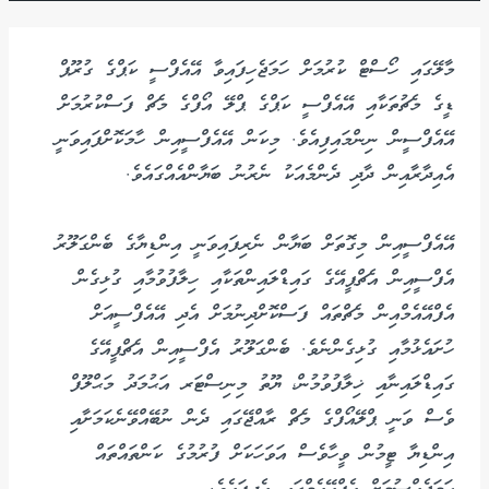
މާލޭގައި ހޯސްޓް ކުރުމަށް ހަމަޖެހިފައިވާ އޭއެފްސީ ކަޕްގެ ގުރޫޕް
ޑީގެ މެޗުތަކާއި އޭއެފްސީ ކަޕްގެ ޕްލޭ އޯފްގެ މެޗް ފަސްކުރުމަށް
އޭއެފްސީން ނިންމައިފިއެވެ. މިކަން އޭއެފްސީއިން ހާމަކޮށްފައިވަނީ
އެއިދާރާއިން ދާދި ދެންމެއަކު ނެރުނު ބަޔާންއެއްގައެވެ.
އޭއެފްސީއިން މިގޮތަށް ބަޔާން ނެރިފައިވަނީ އިންޑިޔާގެ ބެންގަލޫރު
އެފްސީއިން އެޗްޕީއޭގެ ގައިޑްލައިންތަކާއި ހިލާފުވުމާއި ގުޅިގެން
އެފްއޭއެމްއިން މެޗްތައް ފަސްކޮށްދިނުމަށް އެދި އޭއެފްސީއަށް
ހުށައެޅުމާއި ގުޅިގެންނެވެ. ބެންގަލޫރު އެފްސީއިން އެޗްޕީއޭގެ
ގައިޑްލައިނާއި ޚިލާފުވުމުން، ޔޫތު މިނިސްޓަރ އަޙުމަދު މަޙްލޫފް
ވެސް ވަނީ ޕްލޭއޯފްގެ މެޗް ރާއްޖޭގައި ދެން ނުބޭއްވޭނެކަމަށާއި
އިންޑިޔާ ޓީމުން ވީހާވެސް އަވަހަކަށް ފުރުމުގެ ކަންތައްތައް