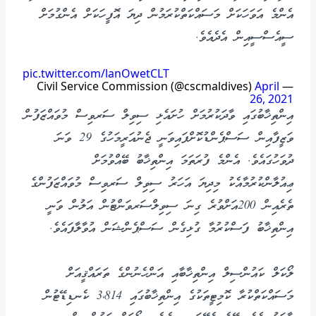
އެންމެ އަވަހަކަށް މަސައްކަތްކުރަމުން ދިޔަ އޮފީހަކަށް އެންގުމަށް
ސީއެސްސީއިން އެދެއެވެ.
pic.twitter.com/lanOwetCLT
April
— Civil Service Commission (@cscmaldives)
26, 2021
އިންތިޚާބުގައި ވާދަކުރުމަށް ހުށައެޅި ސިވިލް ސަރވިސް މުވައްޒަފުން
ވަޒީފާއިން ސަސްޕެންޑުކޮށްފައިވަނީ ޖެނުއަރީމަހުގެ 29 ވަނަ
ދުވަހުގައެވެ. އެންމެ ފުރަތަމަ އިންތިޚާބު ބޭއްވުމަށް
ޢިއުލާންކުރުމާއެކު މިދިޔަ އަހަރު ސިވިލް ސަރވިސް މުވައްޒަފުންގެ
ތެރެއިން 200އަށްވުރެ ގިނަ ސިވިލްސަރވަންޓުން އަލުން ވަނީ
އިންތިޚާބު ފަސްކުރުމާ ގުޅިގެން ސަސްޕެންޝަން އުވާލާފައެވެ.
ލޯކަލް ކައުންސިލް އިންތިޚާބާއި އަންހެނުންގެ ތަރައްޤީއަށް
މަސައްކަތްކުރާ ކޮމިޓީތަކުގެ އިންތިޚާބުގައި 3،814 ކެނޑިޑޭޓުން