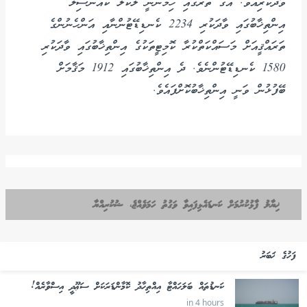
ވާދަކުރިއެވެ. އޭގެ ތެރޭގައި ހިމެނެނީ ލޯކަލް ކައުންސިލް
އިންތިޚާބުގައި ވާދަކުރި 2234 ކެނޑިޑޭޓުންނާއި އަންހެނުންގެ
ތަރައްޤީއަށް މަސައްކަތްކުރާ ކޮމިޓީތަކުގެ އިންތިޚާބުގައި ވާދަކުރި
1580 ކެނޑިޑޭޓުންނެވެ. ދެ އިންތިޚާބުގައި 1912 މަޤާމަށް
ބޭފުޅުން ވަނީ އިންތިޚާބުކޮށްފައެވެ.
ޚިޔާލު ފާޅުކުރުމަށް ކަނޑައެޅިފައިވާ ވަގުތު ހަމަވެއްޖެ، ޝުކުރިއްޔާ
ފަހުގެ ޚަބަރު
ކަނޑުތައް ބަލަހައްޓާ އިއްތިހާދު ކޮމާންޑަރަކަށް ސަޢޫދީ އިސްވާރެއް!
in 4 hours