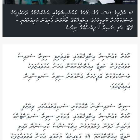
10 އެޕްރީލް 2021، މާލެ: ލޯކަލް ކައުންސިލްތަކާއި އަންހެނުންގެ ތަރައްޤީއަށް
މަސައްކަތްކުރާ ކޮމިޓީތަކުގެ އިންތިޚާބުގެ ވޯޓުލުން ފެށިގެން ކުރިއަށްދަނީ -
ފޮޓޯ: ޢަލީ ނަޞީރު / ޕީއެސްއެމް ނިއުސް
ލޯކަލް ކައުންސިލް އިންތިޚާބުގައި ބައިވެރިވި ސިވިލް ސަރވިސް
މުވައްޒަފުން، ނަތީޖާ ޢިއުލާންކުރުމުން އެކަން އެމުވައްޒަފަކު
މަސައްކަތްކުރާ އޮފީހަކަށް އެންގުމަށް ސިވިލް ސަރވިސްއިން
އެދިއްޖެއެވެ.
ސިވިލް ސަރވިސްއިން ޢާއްމުކުރި ސަރކިއުލައެއްގައި ވިދާޅުވީ
ލޯކަލް ކައުންސިލް އިންތިޚާބުގައި ވާދަކުރި ސިވިލް ސަރވަންޓުންގެ
ތެރެއިން ހޮވުނު ފަރާތްތަކުން އިލެކްޝަންސް ކޮމިޝަނުން ދާއިމީ
ނަތީޖާ ޢިއުލާންކުރާތާ 48 ގަޑިއިރުގެ ތެރޭގައި އެކަން އެމުވައްޒަފަކު