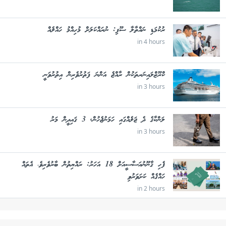
ރުކުމަޑި ނައްތާލާ ސޫފި: ނުރައްކަލަށް މުހިއްމު ހައްލެއް
in 4 hours
ކްރޫޒްލައިނަރތަކުން ރާއްޖެ އަންނަ ފަތުރުވެރިން އިތުރުވަނީ
in 3 hours
ލަންކާގެ ދެ ޖަލެއްގައި ހަމަނުޖެހުން, 3 ޤައިދީން މަރު
in 3 hours
ފެހި ޤާނޫނުއަސާސީއަށް 18 އަހަރު: ރައްޔިތުން ބާރުވެރިވެ، އެތައް
ހައްޤެއް ކަށަވަރުވި
in 2 hours