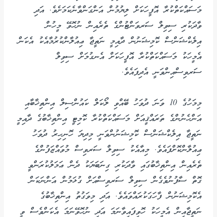
މަސައްކަތްކުރާ އޮފީހަކަށް ލިޔުމުން އަންގަންވާނެކަމަށެވެ. އަދި
ވާދަކުރި ސިވިލް ސަރވަންޓުންގެ ތެރެއިން ނުހޮވޭ މީހުން
އިލެކްޝަންސް ކޮމިޝަނުން ދާއިމީ ނަތީޖާ ޢިއުލާންކުރުމާއެކު އެކަން
އެމީހަކު މަސައްކަތްކުރާ އޮފީހަކަށް އެނގުމަށް ސިވިލް
ސަރވިސްއިންވަނީ އެދިފައެވެ.
މިމަހުގެ 10 ވަނަ ދުވަހު ބޭއްވި ލޯކަލް ކައުންސިލް އިންތިޚާބާއި
އަންހެނުންގެ ތަރައްޤީއަށް މަސައްކަތްކުރާ ކޮމިޓީ އިންތިޚާބުގެ ދާއިމީ
ނަތީޖާ އިލެކްޝަންސް ކޮމިޝަނުންވަނީ މިދިޔަ ހޮނިހިރު ދުވަހު
ޢިއުލާންކޮށްފައެވެ. މިއާއެކު ސިވިލް ސަރވިސް މުވައްޒަފުންގެ
ތެރެއިން އިންތިޚާބުގައި ވާދަކުރި ގިނަބަޔަކު ދެން ޢަމަލުކުރަންވީ
ގޮތް ސާފުނުވެގެން ސިވިލް ސަރވިސްއަށް ގުޅަމުން އަންނަކަން
އެކޮމިޝަނުން ފާހަގަކުރައްވައެވެ. އަދި މިވަގުތު އިންތިޚާބުގެ
ނަތީޖާއިން އެމީހަކު ހޮވިފައިވާނަމަ އަދި ނުހޮވޭނަމަ އެކަންވެސް ވީ