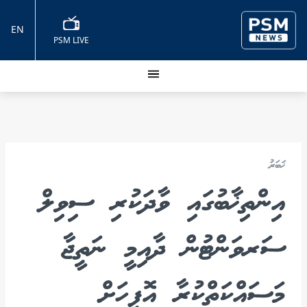
EN
PSM LIVE
ޚަބަރު
އިންތިޚާބުގައި ވާދަކުރި ސިވިލް
ސަރވަންޓުން ދާއިމީ ނަތީޖާ
މަސައްކަތްކުރާ އޮފީހަށް