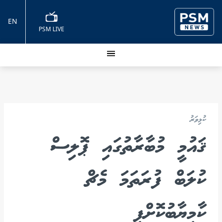
EN
PSM LIVE
ކުޅިވަރު
ޤައުމީ މުބާރާތުގައި ޕޮލިސް
ކުލަބް ފުރަތަމަ މެޗް
ކާމިޔާބުކޮށްފި