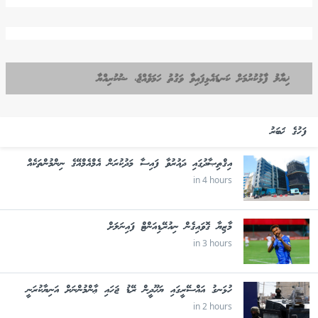
ޚިޔާލު ފާޅުކުރުމަށް ކަނޑައެޅިފައިވާ ވަގުތު ހަމަވެއްޖެ، ޝުކުރިއްޔާ
ފަހުގެ ޚަބަރު
އިޤްތިޞާދުގައި ދައުރުވާ ފައިސާ މަދުކުރަން އެމްއެމްއޭގެ ނިންމުންތަކެއް
in 4 hours
މާޒިޔާ ގޮވައިގެން ނިއުރޭޑިއަންޓް ފައިނަލަށް
in 3 hours
ހުޅަނގު އައްސޭރީގައި ޔަހޫދީން ރޭޑު ޖަހައި ޢާންމުންނަށް އަނިޔާކުރަނީ
in 2 hours