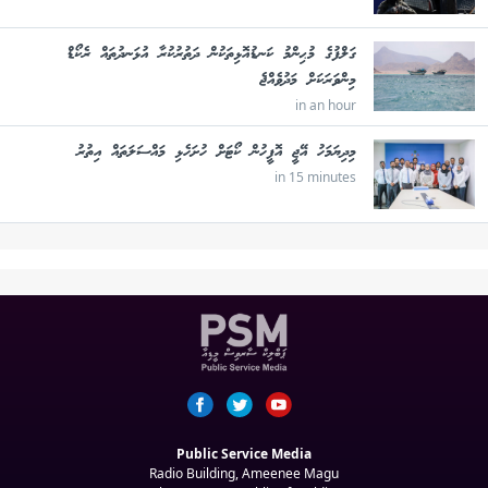
ގަލްފުގެ މުޙިންމު ކަނޑުއޮޅިތަކުން ދަތުރުކުރާ އުޅަނދުތައް ރެކޯޑް
މިންވަރަކަށް މަދުވެއްޖެ
in an hour
މިދިޔަމަހު އޭޖީ އޮފީހުން ކޯޓަށް ހުށަހެޅި މައްސަލަތައް އިތުރު
in 15 minutes
Public Service Media
Radio Building, Ameenee Magu