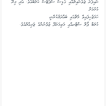
ނައިފަރު ޖުވެނައިލްއާއި ގުޑީސް ސްޕޯޓްސް ކުލަބްއެވެ. އަދި މިރޭ
ކުޅުމަށް
ހަމަޖެހިފައިވާ މެޗްގައި ބައްދަލުކުރާނީ،
ކުލަބް ޕޯލް ސްޓާރއާއި މަތިމަރަދޫ ޒުވާނުންގެ ޖަމިއްޔާއެވެ.