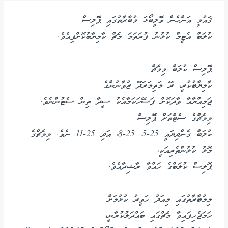
ޤައުމީ އަންހެން ވޮލީބޯޅަ މުބާރާތުގައި ޕޮލިސް
ކުލަބް އެޓީމް ކުޅުނު ފުރަތަމަ މެޗް ކާމިޔާބުކޮށްފިއެވެ.
ޕޮލިސް ކުލަބް މިމެޗް
ކާމިޔާބުކުރީ، ރޭ މަތިމަރަދޫ ޒުވާނުންގެ
ޖަމިއްޔާއާ ވާދަކޮށް ފަސޭހަކަމާއެކު ސީދާ ތިން ސެޓުންނެވެ.
މިމެޗްގެ ސެޓްތަށް ޕޮލިސް
ކުލަބް ގެންދިޔައީ 25-5، 25-8، އަދި 25-11 ނެވެ. މިމެޗްގެ
މޮޅު ކުޅުންތެރިއަކީ،
ޕޮލިސް ކުލަބްގެ ހައްވާ ރާޝިދާއެވެ.
މިމުބާރާތުގައި މިއަދު ހަވީރު ކުޅުމަށް
ހަމަޖެހިފައިވާ މެޗްގައި ބައްދަލުކުރާނީ،