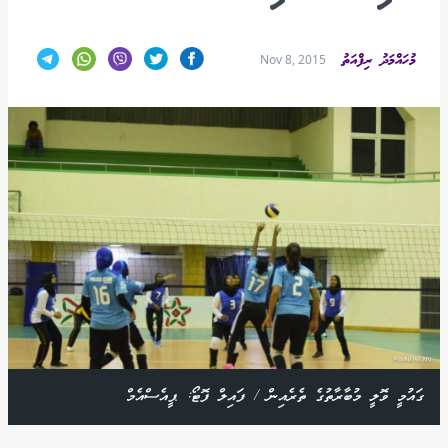
މުހައްމަދު ރިފްއަތު
Nov 8, 2015
ގައުމީ ވޮލީ މުބާރާތުގެ ތެރެއިން / ފައިލް ފޮޓޯ: ޕީއެސްއެމް